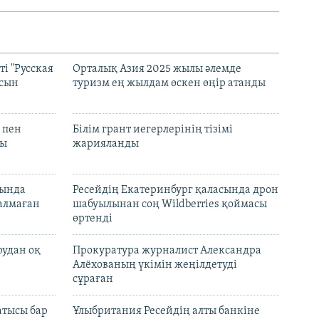
і "Русская
Орталық Азия 2025 жылы әлемде
асын
туризм ең жылдам өскен өңір атанды
 пен
Білім грант иегерлерінің тізімі
лы
жарияланды
нында
Ресейдің Екатеринбург қаласында дрон
талмаған
шабуылынан соң Wildberries қоймасы
өртенді
рудан оқ
Прокуратура журналист Александра
Алёхованың үкімін жеңілдетуді
сұраған
атысы бар
Ұлыбритания Ресейдің алты банкіне