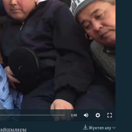
able
3:48
Жүктеп алу
ұнайшылары
EMBED