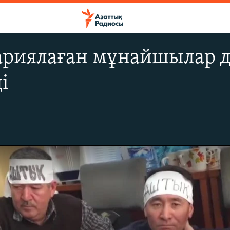
риялаған мұнайшылар д
і