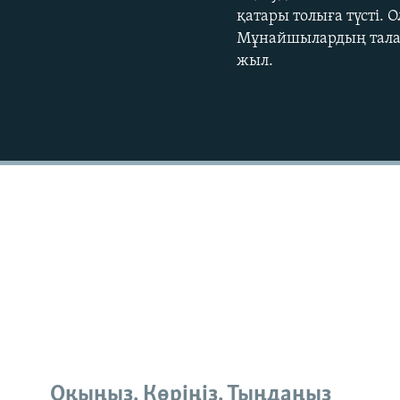
қатары толыға түсті. 
Мұнайшылардың талапт
жыл.
Оқыңыз. Көріңіз. Тыңдаңыз