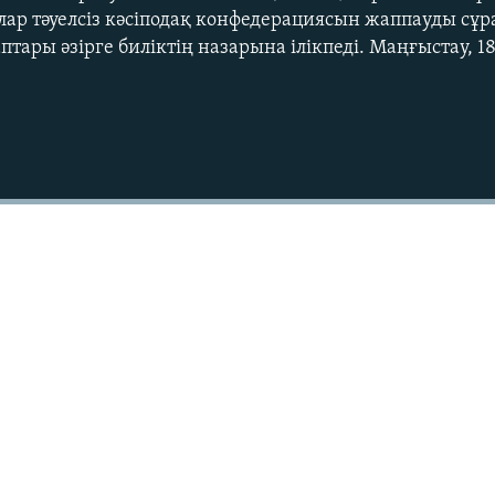
Олар тәуелсіз кәсіподақ конфедерациясын жаппауды сұ
ары әзірге биліктің назарына ілікпеді. Маңғыстау, 18