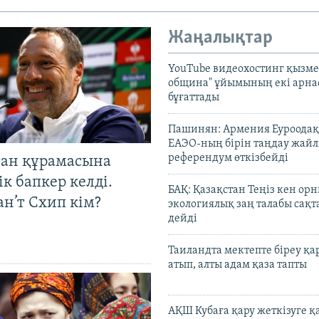
Жаңалықтар
YouTube видеохостинг қызмет
община" ұйымының екі арн
бұғаттады
Пашинян: Армения Еуроодақ
ЕАЭО-ның бірін таңдау жай
референдум өткізбейді
тан құрамасына
к бапкер келді.
БАҚ: Қазақстан Теңіз кен ор
н’т Схип кім?
экологиялық заң талабы сақ
дейді
Таиландта мектепте біреу қа
атып, алты адам қаза тапты
АҚШ Кубаға қару жеткізуге қ