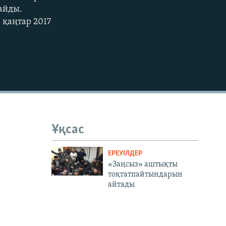
райды.
 қаңтар 2017
Ұқсас
ЕРЕУІЛДЕР
«Заңсыз» аштықты
тоқтатпайтындарын
айтады