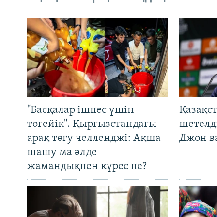
"Басқалар ішпес үшін
Қазақс
төгейік". Қырғызстандағы
шетелді
арақ төгу челленджі: Ақша
Джон ва
шашу ма әлде
жамандықпен күрес пе?