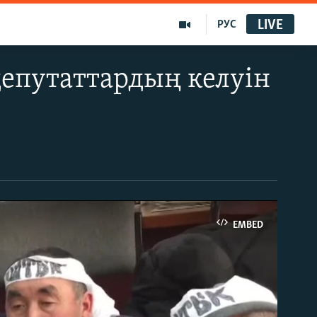
LIVE
РУС
епутаттардың келуін
EMBED