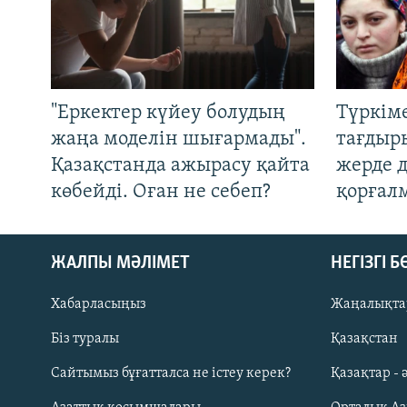
"Еркектер күйеу болудың
Түркім
жаңа моделін шығармады".
тағдыры
Қазақстанда ажырасу қайта
жерде 
көбейді. Оған не себеп?
қорғал
ЖАЛПЫ МӘЛІМЕТ
НЕГІЗГІ 
Хабарласыңыз
Жаңалықта
Біз туралы
Қазақстан
Русский
Сайтымыз бұғатталса не істеу керек?
Қазақтар - 