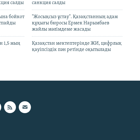
кция салды
санкция салды
ына бойкот
"Жосықсыз ұстау". Қазақстанның адам
ртпайды
құқығы бюросы Ермек Нарымбаев
жайлы мәлімдеме жасады
 1,5 мың
Қазақстан мектептерінде ЖИ, цифрлық
қауіпсіздік пән ретінде оқытылады