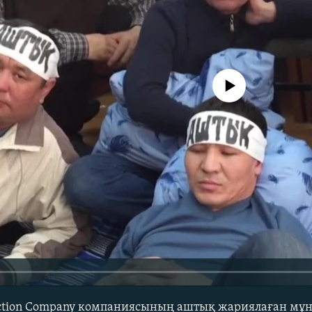
No media source currently avail
ruction Company компаниясының аштық жариялаған м