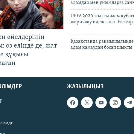
адамдар мен ұйымдарға сан
UEFA 2030 жылғы әлем кубог
жариялау идеясынан бас та
ен әйелдерінің
Қазақстанда рақымшылықпен
: өз елінде де, жат
адам қамаудан босап шықты
де құқығы
маған
БӨЛІМДЕР
ЖАЗЫЛЫҢЫЗ
р
әлемде