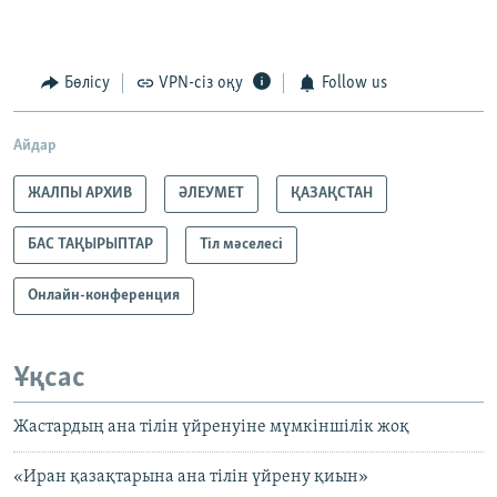
Бөлісу
VPN-сіз оқу
Follow us
Айдар
ЖАЛПЫ АРХИВ
ӘЛЕУМЕТ
ҚАЗАҚСТАН
БАС ТАҚЫРЫПТАР
Тіл мәселесі
Онлайн-конференция
Ұқсас
Жастардың ана тілін үйренуіне мүмкіншілік жоқ
«Иран қазақтарына ана тілін үйрену қиын»