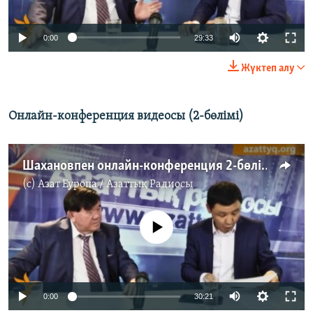
0:00
29:33
Жүктеп алу
Онлайн-конференция видеосы (2-бөлімі)
Шахановпен онлайн-конференция 2-бөлім
(c)
Азат Еуропа / Азаттық Радиосы
No media source currently available
0:00
30:21