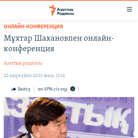
Accessibility
links
Skip
ОНЛАЙН-КОНФЕРЕНЦИЯ
to
ЖАҢАЛЫҚТАР
Мұхтар Шахановпен онлайн-
main
САЯСАТ
content
конференция
AZATTYQTV
Skip
to
Азаттық радиосы
ҚАҢТАР ОҚИҒАСЫ
main
22 қыркүйек 2015 жыл, 13:16
АДАМ ҚҰҚЫҚТАРЫ
Navigation
Skip
ӘЛЕУМЕТ
Бөлісу
VPN-сіз оқу
to
ӘЛЕМ
Search
АРНАЙЫ ЖОБАЛАР
Русский