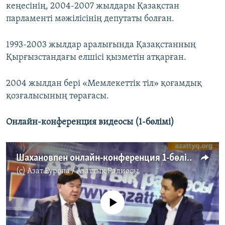
кеңесінің, 2004-2007 жылдары Қазақстан
парламенті мәжілісінің депутаты болған.
1993-2003 жылдар аралығында Қазақстанның
Қырғызстандағы елшісі қызметін атқарған.
2004 жылдан бері «Мемлекеттік тіл» қоғамдық
қозғалысының төрағасы.
Онлайн-конференция видеосы (1-бөлімі)
Шахановпен онлайн-конференция 1-бөлім
(c)
Азат Еуропа / Азаттық Радиосы
No media source currently available