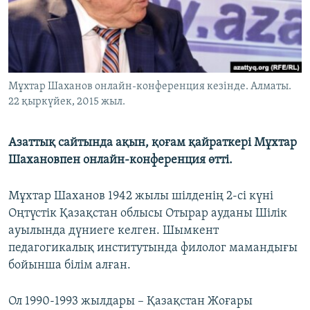
ЖАЗЫЛЫҢЫЗ
Басқа тілдерде
Мұхтар Шаханов онлайн-конференция кезінде. Алматы.
22 қыркүйек, 2015 жыл.
Азаттық сайтында ақын, қоғам қайраткері Мұхтар
Шахановпен онлайн-конференция өтті.
Мұхтар Шаханов 1942 жылы шілденің 2-сі күні
Оңтүстік Қазақстан облысы Отырар ауданы Шілік
ауылында дүниеге келген. Шымкент
педагогикалық институтында филолог мамандығы
бойынша білім алған.
Ол 1990-1993 жылдары – Қазақстан Жоғары