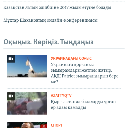
Қазақстан латын әліпбиіне 2017 жылы өтуіне болады
Мұхтар Шахановтың онлайн-конференциясы
Оқыңыз. Көріңіз. Тыңдаңыз
УКРАИНАДАҒЫ СОҒЫС
Украинаға қорғаныс
зымырандары жетпей жатыр.
АҚШ Patriot зымырандарын бере
ме?
AZATTYQTV
Қырғызстанда балаларды ұрған
ер адам қамалды
СПОРТ