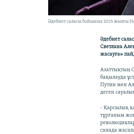
Әдебиет саласы бойынша 2015 жылғы Н
Әдебиет сала
Светлана Але
жасауға» пай
Азаттықтың О
бақылауда ұс
Путин мен Ал
деген сауалы
- Қарсылық қ
тұрғаным жоқ
революциялар
санада жасала