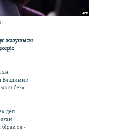
ч.
рус жазушысы
ңкеріс
атаң
ры Владимир
мкін бе?»
ек деп
олған
бірақ ол -