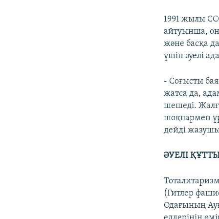
1991 жылы СС
айтуынша, он
және басқа да
үшін әуелі ад
- Соғысты бая
жатса да, ада
шешеді. Жалғ
шоқпармен ұр
дейді жазушы
ӘУЕЛІ ҚҰТТ
Тоталитаризм
(Гитлер фаши
Одағының Ауғ
елдерінің өм