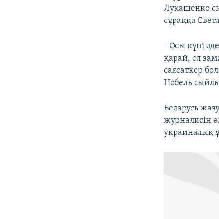
Лукашенко си
сұраққа Светл
- Осы күні ә
қарай, ол зам
саясаткер бол
Нобель сыйлы
Беларусь жаз
журналисін ө
украиналық ұ