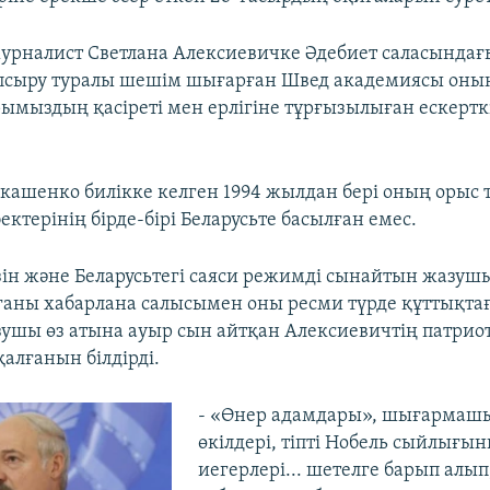
урналист Светлана Алексиевичке Әдебиет саласындағ
псыру туралы шешім шығарған Швед академиясы оның
ымыздың қасіреті мен ерлігіне тұрғызылыған ескертк
кашенко билікке келген 1994 жылдан бері оның орыс т
ктерінің бірде-бірі Беларусьте басылған емес.
ін және Беларусьтегі саяси режимді сынайтын жазу
аны хабарлана салысымен оны ресми түрде құттықтағ
зушы өз атына ауыр сын айтқан Алексиевичтің патри
алғанын білдірді.
- «Өнер адамдары», шығармаш
өкілдері, тіпті Нобель сыйлығы
иегерлері... шетелге барып алып,