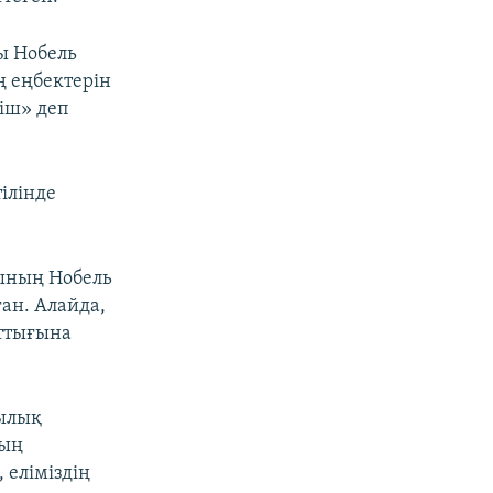
ы Нобель
 еңбектерін
іш» деп
ілінде
шының Нобель
ан. Алайда,
оттығына
ылық
ның
 еліміздің