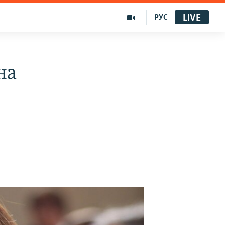
LIVE
РУС
на