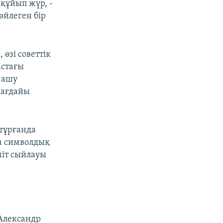
 құйып жүр, -
өйлеген бір
 өзі советтік
астағы
 ашу
жағдайы
 тұрғанда
да символдық
міт сыйлауы
 Александр