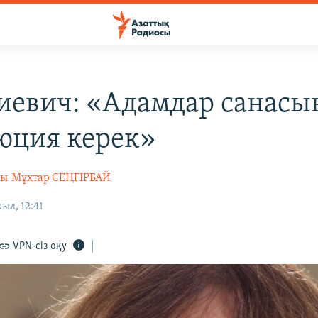
иевич: «Адамдар санасы
юция керек»
сы
Мұхтар СЕҢГІРБАЙ
ыл, 12:41
VPN-сіз оқу