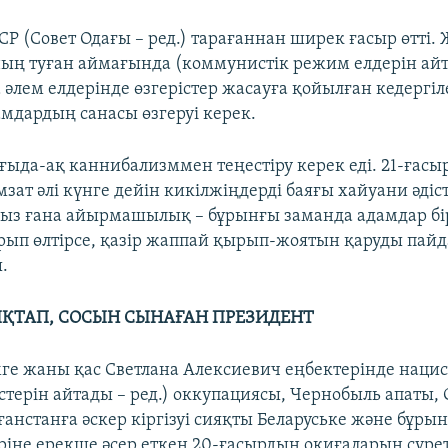
СР (Совет Одағы – ред.) тарағаннан ширек ғасыр өтті
ың туған аймағында (коммунистік режим елдерін айта
 әлем елдерінде өзгерістер жасауға қойылған кедергі
амдардың санасы өзгеруі керек.
ғыда-ақ каннибализммен теңестіру керек еді. 21-ғасыр
мзат әлі күнге дейін кикілжіңдерді баяғы хайуани әді
ыз ғана айырмашылық – бұрынғы заманда адамдар бір
ып өлтірсе, қазір жаппай қырып-жоятын қаруды пайд
.
ЫҚТАП, СОСЫН СЫНАҒАН ПРЕЗИДЕНТ
ге жаны қас Светлана Алексиевич еңбектерінде нацис
стерін айтады – ред.) оккупациясы, Чернобыль апаты, 
анстанға әскер кіргізуі сияқты Беларуське және бұры
іріне ерекше әсер еткен 20-ғасырдың оқиғаларын суре