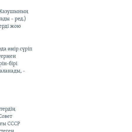
. Жазушының
ды – ред.)
лерді жою
да өмір сүріп
стермен
ін-бірі
аланады, -
тердің
Совет
нғы СССР
ттеген.