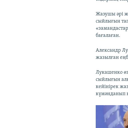
Жазушы әрі ж
сыйлығын та
«замандастар
бағалаған.
Александр Лу
жазылған еңбе
Лукашенко өз
сыйлығын алғ
кейінірек жа
күмәнданып қ