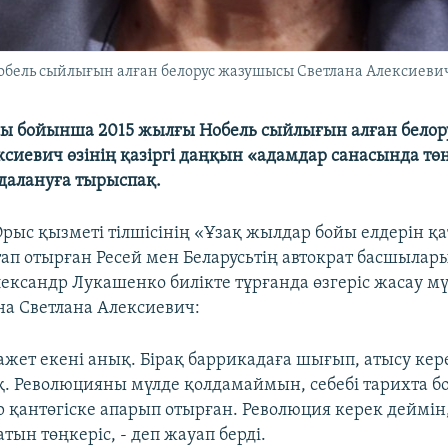
обель сыйлығын алған белорус жазушысы Светлана Алексиеви
сы бойынша 2015 жылғы Нобель сыйлығын алған бело
ксиевич өзінің қазіргі даңқын «адамдар санасында тө
далануға тырыспақ.
рыс қызметі тілшісінің «Ұзақ жылдар бойы елдерін қ
тап отырған Ресей мен Беларусьтің автократ басшыла
ександр Лукашенко билікте тұрғанда өзгеріс жасау мү
на Светлана Алексиевич:
ажет екені анық. Бірақ баррикадаға шығып, атысу кер
. Революцияны мүлде қолдамаймын, себебі тарихта б
 қантөгіске апарып отырған. Революция керек деймін, 
тын төңкеріс, - деп жауап берді.