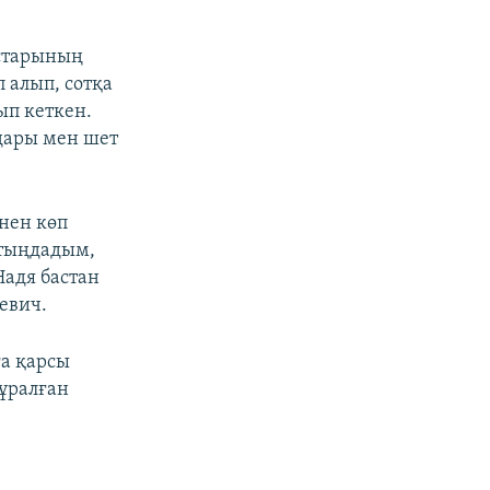
старының
 алып, сотқа
ып кеткен.
дары мен шет
нен көп
 тыңдадым,
Надя бастан
иевич.
ға қарсы
ұралған