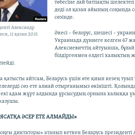
төбесіне лай батпақты шелектеп
деді ол қазан айының соңында с
сөзінде.
денті Александр
Әкесі – белорус, шешесі – украин,
ск, 11 қазан 2015
Украинада дүниеге келген 67 ж
Алексиевичтің айтуынша, бұлай
білдіргенмен елдегі халықтың 
пейді.
а қатысты айтсам, Беларусь үшін өте қиын кезең туып
лелерді сөз ете алмай отырғанымыз өкінішті. Қолын
 екі адам жұрт алдында ұрсысудың орнына халыққа ү
 жазушы.
АЯСАТҚА ӘСЕР ЕТЕ АЛМАЙДЫ»
оңғы диктаторы» атанып кеткен Беларусь президенті