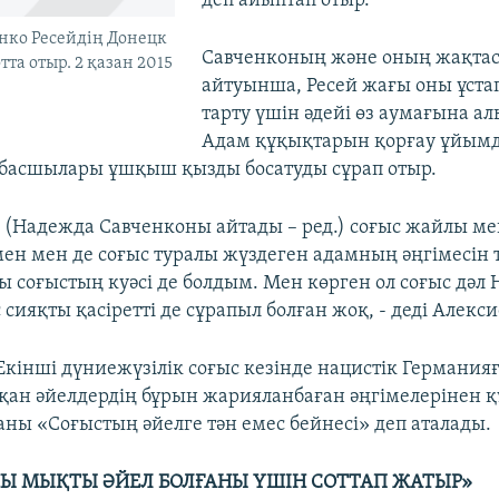
деп айыптап отыр.
нко Ресейдің Донецк
Савченконың және оның жақта
та отыр. 2 қазан 2015
айтуынша, Ресей жағы оны ұстап
тарту үшін әдейі өз аумағына ал
Адам құқықтарын қорғау ұйым
басшылары ұшқыш қызды босатуды сұрап отыр.
я (Надежда Савченконы айтады – ред.) соғыс жайлы ме
нмен мен де соғыс туралы жүздеген адамның әңгімесін
ы соғыстың куәсі де болдым. Мен көрген ол соғыс дәл 
сияқты қасіретті де сұрапыл болған жоқ, - деді Алекс
інші дүниежүзілік соғыс кезінде нацистік Германия
қан әйелдердің бұрын жарияланбаған әңгімелерінен қ
ны «Соғыстың әйелге тән емес бейнесі» деп аталады.
Ы МЫҚТЫ ӘЙЕЛ БОЛҒАНЫ ҮШІН СОТТАП ЖАТЫР»