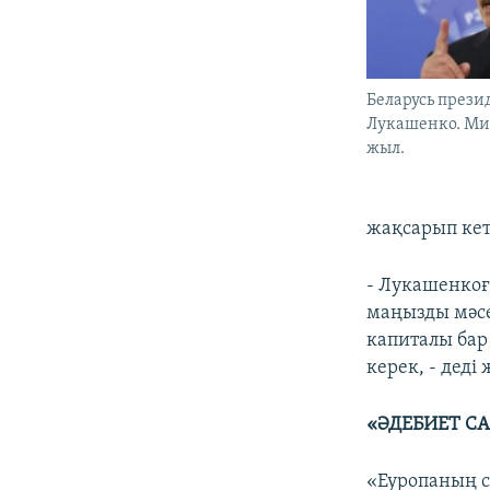
Беларусь прези
Лукашенко. Мин
жыл.
жақсарып кет
- Лукашенкоғ
маңызды мәсе
капиталы бар
керек, - деді
«ӘДЕБИЕТ С
«Еуропаның с