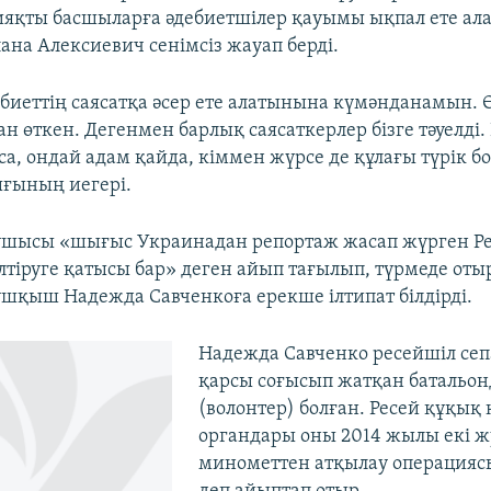
яқты басшыларға әдебиетшілер қауымы ықпал ете ала
ана Алексиевич сенімсіз жауап берді.
дебиеттің саясатқа әсер ете алатынына күмәнданамын. 
ан өткен. Дегенмен барлық саясаткерлер бізге тәуелді.
са, ондай адам қайда, кіммен жүрсе де құлағы түрік бо
ғының иегері.
ушысы «шығыс Украинадан репортаж жасап жүрген Ре
лтіруге қатысы бар» деген айып тағылып, түрмеде оты
шқыш Надежда Савченкоға ерекше ілтипат білдірді.
Надежда Савченко ресейшіл сеп
қарсы соғысып жатқан батальонд
(волонтер) болған. Ресей құқық 
органдары оны 2014 жылы екі ж
минометтен атқылау операциясы