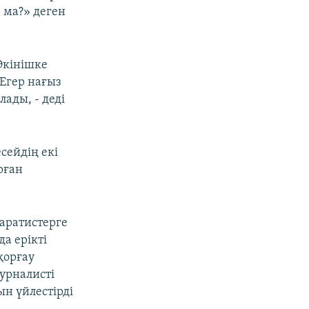
 ма?» деген
Өкінішке
 Егер нағыз
лады, - деді
сейдің екі
рған
аратистерге
а ерікті
қорғау
урналисті
н үйлестірді