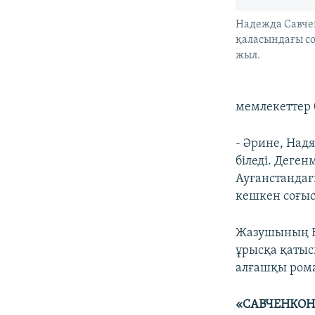
Надежда Савче
қаласындағы сот
жыл.
мемлекеттер 
- Әрине, Над
біледі. Деге
Ауғанстандағ
кешкен соғыс 
Жазушының Ек
ұрысқа қатыс
алғашқы рома
«САВЧЕНКОН