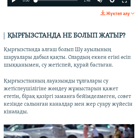
0:00
1:48
240p
Жүктеп алу
360p
480p
ҚЫРҒЫЗСТАНДА НЕ БОЛЫП ЖАТЫР?
720p
Қырғызстанда алғаш болып Шу ауылының
1080p
шаруалары дабыл қақты. Олардың еккен егіні өсіп
шыққанымен, су жетіспей, қурай бастаған.
Auto
240p
360p
480p
Қырғызстанның лауазымды тұлғалары су
720p
1080p
жетіспеушілігіне жөндеу жұмыстарын қажет
ететін, бірақ қазіргі заманға бейімделмеген, совет
кезінде салынған каналдар мен жер суару жүйесін
кінәлады.