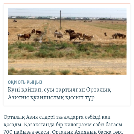
ОҚИ ОТЫРЫҢЫЗ
Күні қайнап, суы тартылған Орталық
Азияны қуаңшылық қысып тұр
Орталық Азия елдері тағамдарға сәбізді көп
қосады. Қазақстанда бір килограмм сәбіз бағасы
700 пайызға өскен. Орталық Азияның басқа төрт