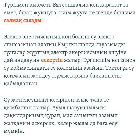
Түркімен қызметі. Бұл соншалық көп қаражат та
емес, бірақ жуынуға, киім жууға келгенде біршама
салмақ салады
.
Электр энергиясының көп бөлігін су электр
стансасынан алатын Қырғызстанда лауазымды
тұлғалар жұрттың электр энергиясының өшуіне
дайындалуын
ескертіп
жатыр. Бұл шешім негізінен
су қоймасындағы су көлемінің азайып, Тоқтоғұл су
қоймасын жөндеу жұмыстарына байланысты
қабылданған.
Су жетіспеушілігі кесірінен азық-түлік те
қымбаттап жатыр. Ауыл шаруышылығы
дақылдарының қурап, мал санының азайып
жатқанын ескерсек, келер жылы да баға өсуі
мүмкін.