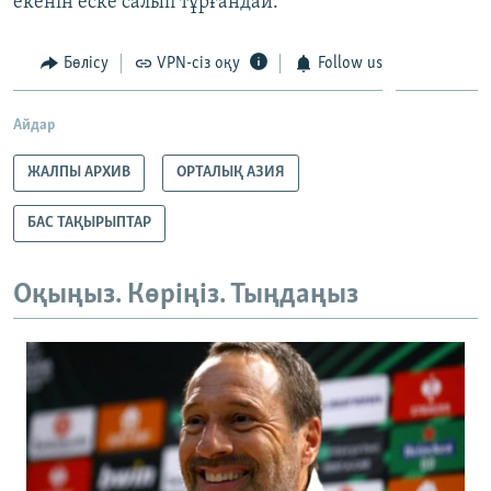
екенін еске салып тұрғандай.
Бөлісу
VPN-сіз оқу
Follow us
Айдар
ЖАЛПЫ АРХИВ
ОРТАЛЫҚ АЗИЯ
БАС ТАҚЫРЫПТАР
Оқыңыз. Көріңіз. Тыңдаңыз