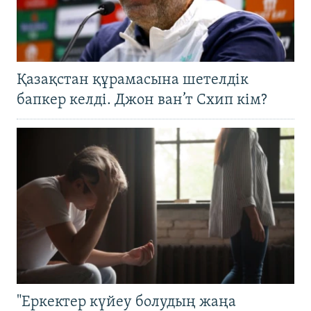
Қазақстан құрамасына шетелдік
бапкер келді. Джон ван’т Схип кім?
"Еркектер күйеу болудың жаңа