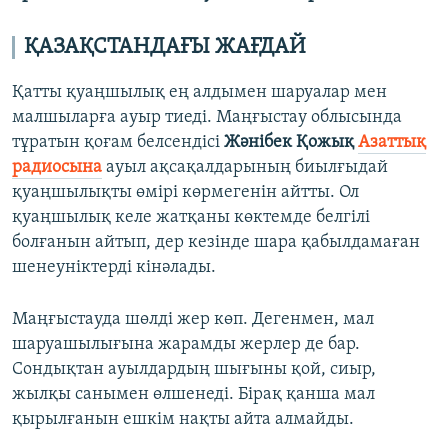
ҚАЗАҚСТАНДАҒЫ ЖАҒДАЙ
Қатты қуаңшылық ең алдымен шаруалар мен
малшыларға ауыр тиеді. Маңғыстау облысында
тұратын қоғам белсендісі
Жәнібек Қожық
Азаттық
радиосына
ауыл ақсақалдарының биылғыдай
қуаңшылықты өмірі көрмегенін айтты. Ол
қуаңшылық келе жатқаны көктемде белгілі
болғанын айтып, дер кезінде шара қабылдамаған
шенеуніктерді кінәлады.
Маңғыстауда шөлді жер көп. Дегенмен, мал
шаруашылығына жарамды жерлер де бар.
Сондықтан ауылдардың шығыны қой, сиыр,
жылқы санымен өлшенеді. Бірақ қанша мал
қырылғанын ешкім нақты айта алмайды.