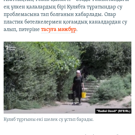
ең үлкен қалалардың бірі Кулябта тұратындар су
проблемасына тап болғанын хабарлады. Олар
пластик бөтелкелермен қоғамдық каналдардан су
алып, пәтеріне
тасуға мәжбүр
.
Куляб тұрғыны екі шелек су ұстап барады.