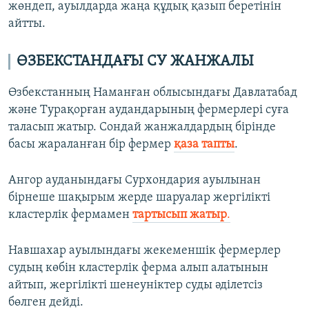
жөндеп, ауылдарда жаңа құдық қазып беретінін
айтты.
ӨЗБЕКСТАНДАҒЫ СУ ЖАНЖАЛЫ
Өзбекстанның Наманған облысындағы Давлатабад
және Турақорған аудандарының фермерлері суға
таласып жатыр. Сондай жанжалдардың бірінде
басы жараланған бір фермер
қаза тапты
.
Ангор ауданындағы Сурхондария ауылынан
бірнеше шақырым жерде шаруалар жергілікті
кластерлік фермамен
тартысып жатыр
.
Навшахар ауылындағы жекеменшік фермерлер
судың көбін кластерлік ферма алып алатынын
айтып, жергілікті шенеуніктер суды әділетсіз
бөлген дейді.