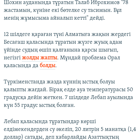
Шохин ауданында тұратын Талаб Иброхимов "78
жастамын, күніне екі бөтелке су тасимын. Бұл
менің жұмысыма айналып кетті" дейді.
12 шілдеге қараған түні Алматыға жақын жердегі
Бесағаш қаласында тұратын жүзге жуық адам
үйінде судың өшіп қалғанына қарсы шығып,
негізгі
жолды жапты
. Мұндай проблема Орал
қаласында да
болды
.
Түркіменстанда жазда күннің ыстық болуы
қалыпты жағдай. Бірақ елде ауа температурасы 50
градусқа дейін жеткен. 7 шілдеде Лебап ауылында
күн 55 градус ыстық болған.
Лебап қаласында тұратындар көрші
елдімекендерден су әкеліп, 20 литрін 5 манатқа (1,4
доллар) сатады, деп хабарлайды Азаттықтың