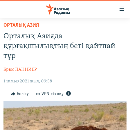
Accessibility
links
Skip
ОРТАЛЫҚ АЗИЯ
to
ЖАҢАЛЫҚТАР
Орталық Азияда
main
САЯСАТ
content
құрғақшылықтың беті қайтпай
AZATTYQTV
Skip
тұр
to
ҚАҢТАР ОҚИҒАСЫ
main
Брюс ПАННИЕР
АДАМ ҚҰҚЫҚТАРЫ
Navigation
Skip
1 тамыз 2021 жыл, 09:58
ӘЛЕУМЕТ
to
ӘЛЕМ
Бөлісу
VPN-сіз оқу
Search
АРНАЙЫ ЖОБАЛАР
Русский