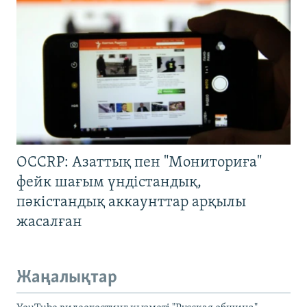
OCCRP: Азаттық пен "Мониториға"
фейк шағым үндістандық,
пәкістандық аккаунттар арқылы
жасалған
Жаңалықтар