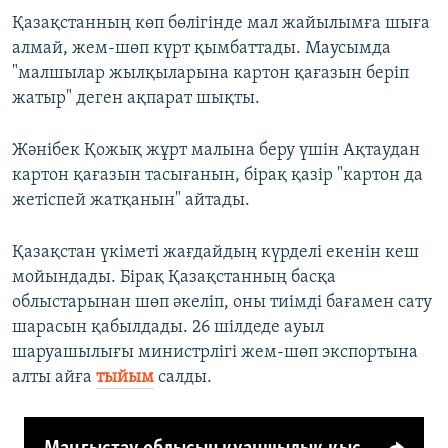
Қазақстанның көп бөлігінде мал жайылымға шыға
алмай, жем-шөп күрт қымбаттады. Маусымда
"малшылар жылқыларына картон қағазын беріп
жатыр" деген ақпарат шықты.
Жәнібек Қожық жұрт малына беру үшін Ақтаудан
картон қағазын тасығанын, бірақ қазір "картон да
жетіспей жатқанын" айтады.
Қазақстан үкіметі жағдайдың күрделі екенін кеш
мойындады. Бірақ Қазақстанның басқа
облыстарынан шөп әкеліп, оны тиімді бағамен сату
шарасын қабылдады. 26 шілдеде ауыл
шаруашылығы министрлігі жем-шөп экспортына
алты айға
тыйым
салды.