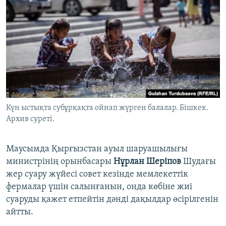
Күн ыстықта субұрқақта ойнап жүрген балалар. Бішкек.
Архив суреті.
Маусымда Қырғызстан ауыл шаруашылығы
министрінің орынбасары
Нұрлан Шеріпов
Шудағы
жер суару жүйесі совет кезінде мемлекеттік
фермалар үшін салынғанын, онда көбіне жиі
суаруды қажет етпейтін дәнді дақылдар өсірілгенін
айтты.