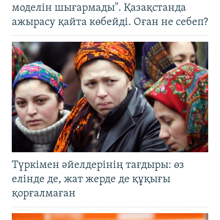
моделін шығармады". Қазақстанда
ажырасу қайта көбейді. Оған не себеп?
Түркімен әйелдерінің тағдыры: өз
елінде де, жат жерде де құқығы
қорғалмаған