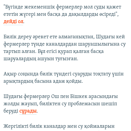
"Бүгінде жекеменшік фермерлер мол суды қажет
ететін жүгері мен басқа да дақылдарды өсіреді",
дейді ол
.
Билік дереу әрекет ете алмағанықтан, Шудағы кей
фермерлер түнде каналдардан шаруашылығына су
тартып алған. Бұл егісі қурап қалған басқа
шаруалардың ашуын туғызған.
Ақыр соңында билік түндегі суаруды тоқтату үшін
арықтардың басына адам қойды.
Шудағы фермерлер Ош пен Бішкек арасындағы
жолды жауып, биліктен су проблемасын шешіп
беруді
сұрады
.
Жергілікті билік каналдар мен су қоймаларын