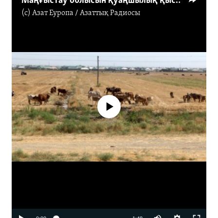
Маңғыстау облысын қуаңшылық қысып, жұрт малға "картон беріп жатыр"
(c)
Азат Еуропа / Азаттық Радиосы
No media source currently available
Auto