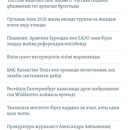
YouTube видеохостинг қызметі "Русская община"
ұйымының екі арнасын бұғаттады
Орталық Азия 2025 жылы әлемде туризм ең жылдам
өскен өңір атанды
Пашинян: Армения Еуроодақ пен ЕАЭО-ның бірін
таңдау жайлы референдум өткізбейді
Білім грант иегерлерінің тізімі жарияланды
БАҚ: Қазақстан Теңіз кен орнында экологиялық заң
талабы сақталмаған дейді
Ресейдің Екатеринбург қаласында дрон шабуылынан
соң Wildberries қоймасы өртенді
Таиландта мектепте біреу қарудан оқ атып, алты адам
қаза тапты
Прокуратура журналист Александра Алёхованың