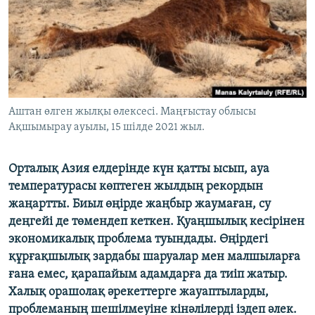
ЖАЗЫЛЫҢЫЗ
Басқа тілдерде
Аштан өлген жылқы өлексесі. Маңғыстау облысы
Ақшымырау ауылы, 15 шілде 2021 жыл.
Орталық Азия елдерінде күн қатты ысып, ауа
температурасы көптеген жылдың рекордын
жаңартты. Биыл өңірде жаңбыр жаумаған, су
деңгейі де төмендеп кеткен. Қуаңшылық кесірінен
экономикалық проблема туындады. Өңірдегі
құрғақшылық зардабы шаруалар мен малшыларға
ғана емес, қарапайым адамдарға да тиіп жатыр.
Халық орашолақ әрекеттерге жауаптыларды,
проблеманың шешілмеуіне кінәлілерді іздеп әлек.