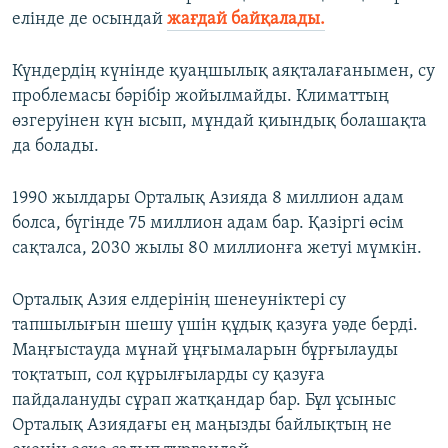
елінде де осындай
жағдай байқалады.
Күндердің күнінде қуаңшылық аяқталағанымен, су
проблемасы бәрібір жойылмайды. Климаттың
өзгеруінен күн ысып, мұндай қиындық болашақта
да болады.
1990 жылдары Орталық Азияда 8 миллион адам
болса, бүгінде 75 миллион адам бар. Қазіргі өсім
сақталса, 2030 жылы 80 миллионға жетуі мүмкін.
Орталық Азия елдерінің шенеуніктері су
тапшылығын шешу үшін құдық қазуға уәде берді.
Маңғыстауда мұнай ұңғымаларын бұрғылауды
тоқтатып, сол құрылғыларды су қазуға
пайдалануды сұрап жатқандар бар. Бұл ұсыныс
Орталық Азиядағы ең маңызды байлықтың не