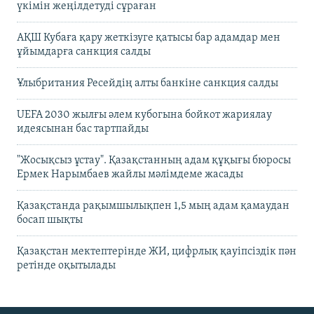
үкімін жеңілдетуді сұраған
АҚШ Кубаға қару жеткізуге қатысы бар адамдар мен
ұйымдарға санкция салды
Ұлыбритания Ресейдің алты банкіне санкция салды
UEFA 2030 жылғы әлем кубогына бойкот жариялау
идеясынан бас тартпайды
"Жосықсыз ұстау". Қазақстанның адам құқығы бюросы
Ермек Нарымбаев жайлы мәлімдеме жасады
Қазақстанда рақымшылықпен 1,5 мың адам қамаудан
босап шықты
Қазақстан мектептерінде ЖИ, цифрлық қауіпсіздік пән
ретінде оқытылады