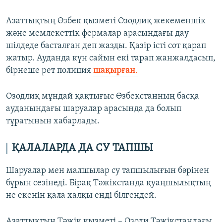
Азаттықтың Өзбек қызметі Озодлиқ жекеменшік
және мемлекеттік фермалар арасындағы дау
шілдеде басталған деп жазды. Қазір істі сот қарап
жатыр. Ауданда күн сайын екі тарап жанжалдасып,
бірнеше рет полиция
шақырған
.
Озодлиқ мұндай қақтығыс Өзбекстанның басқа
ауданындағы шаруалар арасында да болып
тұратынын хабарлады.
ҚАЛАЛАРДА ДА СУ ТАПШЫ
Шаруалар мен малшылар су тапшылығын бәрінен
бұрын сезінеді. Бірақ Тәжікстанда қуаңшылықтың
не екенін қала халқы енді білгендей.
Азаттықтың Тәжік қызметі – Озоди Тәжікстандағы