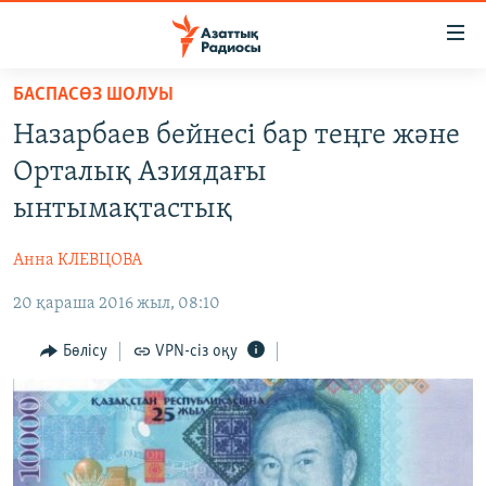
Accessibility
links
Skip
БАСПАСӨЗ ШОЛУЫ
to
ЖАҢАЛЫҚТАР
Назарбаев бейнеcі бар теңге және
main
САЯСАТ
content
Орталық Азиядағы
AZATTYQTV
Skip
ынтымақтастық
to
ҚАҢТАР ОҚИҒАСЫ
main
Анна КЛЕВЦОВА
АДАМ ҚҰҚЫҚТАРЫ
Navigation
Skip
20 қараша 2016 жыл, 08:10
ӘЛЕУМЕТ
to
ӘЛЕМ
Бөлісу
VPN-сіз оқу
Search
АРНАЙЫ ЖОБАЛАР
Русский