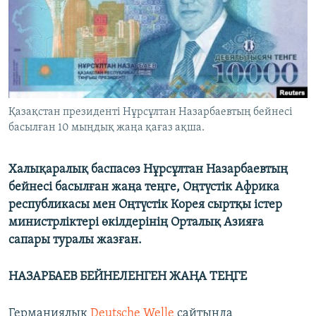
ЖАЗЫЛЫҢЫЗ
Басқа тілдерде
Қазақстан президенті Нұрсұлтан Назарбаевтың бейнесі
басылған 10 мыңдық жаңа қағаз ақша.
Халықаралық баспасөз Нұрсұлтан Назарбаевтың
бейнесі басылған жаңа теңге, Оңтүстік Африка
республикасы мен Оңтүстік Корея сыртқы істер
министрліктері өкілдерінің Орталық Азияға
сапары туралы жазған.
НАЗАРБАЕВ БЕЙНЕЛЕНГЕН ЖАҢА ТЕҢГЕ
Германиялық
Deutsche Welle
сайтында