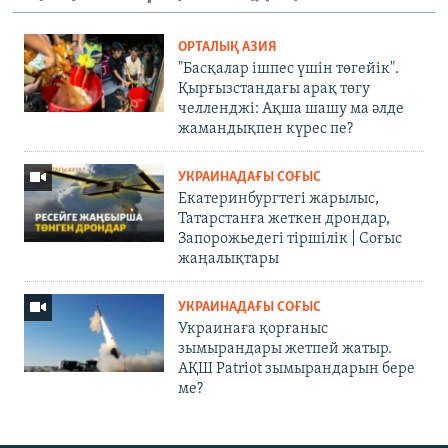
ОРТАЛЫҚ АЗИЯ
"Басқалар ішпес үшін төгейік".
Қырғызстандағы арақ төгу
челленджі: Ақша шашу ма әлде
жамандықпен күрес пе?
УКРАИНАДАҒЫ СОҒЫС
Екатеринбургтегі жарылыс,
Татарстанға жеткен дрондар,
Запорожьедегі тіршілік | Cоғыс
жаңалықтары
УКРАИНАДАҒЫ СОҒЫС
Украинаға қорғаныс
зымырандары жетпей жатыр.
АҚШ Patriot зымырандарын бере
ме?