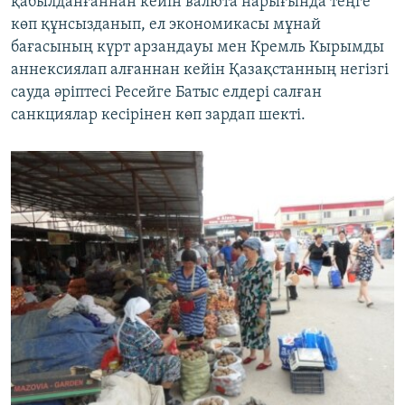
қабылданғаннан кейін валюта нарығында теңге
көп құнсызданып, ел экономикасы мұнай
бағасының күрт арзандауы мен Кремль Кырымды
аннексиялап алғаннан кейін Қазақстанның негізгі
сауда әріптесі Ресейге Батыс елдері салған
санкциялар кесірінен көп зардап шекті.