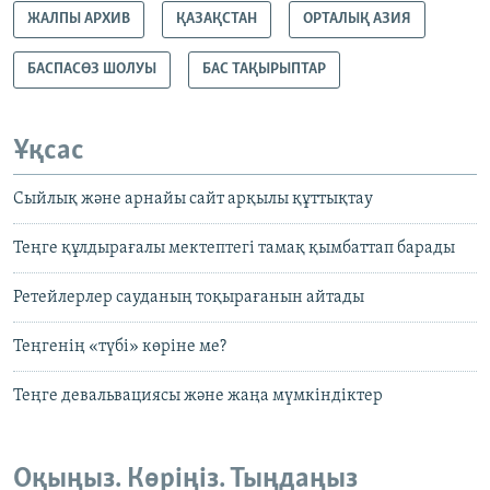
ЖАЛПЫ АРХИВ
ҚАЗАҚСТАН
ОРТАЛЫҚ АЗИЯ
БАСПАСӨЗ ШОЛУЫ
БАС ТАҚЫРЫПТАР
Ұқсас
Cыйлық және арнайы сайт арқылы құттықтау
Теңге құлдырағалы мектептегі тамақ қымбаттап барады
Ретейлерлер сауданың тоқырағанын айтады
Теңгенің «түбі» көріне ме?
Теңге девальвациясы және жаңа мүмкіндіктер
Оқыңыз. Көріңіз. Тыңдаңыз