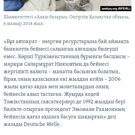
Шымкенттегі «Алаш базары». Оңтүстік Қазақстан облысы,
6 мамыр 2014 жыл.
«Бұл автократ - энергия ресурстарына бай аймақта
банкнотта бейнесі салынған алғашқы билеуші
емес. Көрші Түркіменстанның бұрынғы басшысы –
марқұм Сапармұрат Ниязовтың да бейнесі
жергілікті валюта – манатта басылған болатын,
бірақ оның қазасынан екі жылдан кейін – 2006
жылы қағаз ақша мен монеталардан оның
бейнесін алып тастаған. Жуырда кедей
Тәжікстанның саясаткерлері де 1992 жылдан бері
билікте отырған президент Эмомали Рахмонның
бейнесін қағаз ақшаға басуға шақырған» деп
жазады Deutsche Welle.