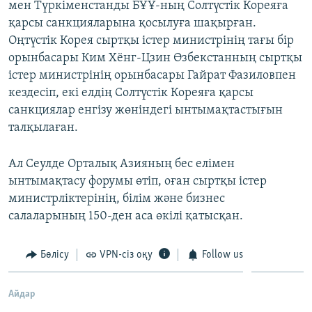
мен Түркіменстанды БҰҰ-ның Солтүстік Кореяға
қарсы санкцияларына қосылуға шақырған.
Оңтүстік Корея сыртқы істер министрінің тағы бір
орынбасары Ким Хёнг-Цзин Өзбекстанның сыртқы
істер министрінің орынбасары Гайрат Фазиловпен
кездесіп, екі елдің Солтүстік Кореяға қарсы
санкциялар енгізу жөніндегі ынтымақтастығын
талқылаған.
Ал Сеулде Орталық Азияның бес елімен
ынтымақтасу форумы өтіп, оған сыртқы істер
министрліктерінің, білім және бизнес
салаларының 150-ден аса өкілі қатысқан.
Бөлісу
VPN-сіз оқу
Follow us
Айдар