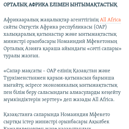
ОРТАЛЫҚ АФРИКА ЕЛІМЕН ЫНТЫМАҚТАСТЫҚ
Африкааралық жаңалықтар агенттігінің
All Africa
сайты Оңтүстік Африка республикасы (ОАР)
халықаралық қатынастар және ынтымақтастық
министрі орынбасары Номаиндий Мфекетоның
Орталық Азияға қараша айындағы «сәтті сапары»
туралы жазған.
«Сапар мақсаты – ОАР елінің Қазақстан және
Түркіменстанмен қарым-қатынасын барынша
нығайту, әсіресе экономикалық ынтымақтастық
пен білім беру саласындағы алмасуларды кеңейту
мүмкіндіктерін зерттеу» деп жазады All Africa.
Қазақстанға сапарында Номаиндия Мфекето
сыртқы істер министрі орынбасары Ақылбек