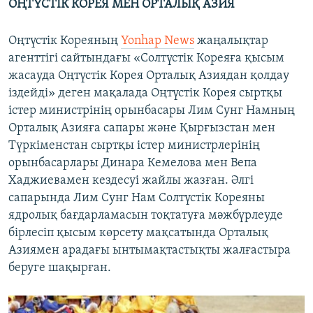
ОҢТҮСТІК КОРЕЯ МЕН ОРТАЛЫҚ АЗИЯ
Оңтүстік Кореяның
Yonhap News
жаңалықтар
агенттігі сайтындағы «Солтүстік Кореяға қысым
жасауда Оңтүстік Корея Орталық Азиядан қолдау
іздейді» деген мақалада Оңтүстік Корея сыртқы
істер министрінің орынбасары Лим Сунг Намның
Орталық Азияға сапары және Қырғызстан мен
Түркіменстан сыртқы істер министрлерінің
орынбасарлары Динара Кемелова мен Вепа
Хаджиевамен кездесуі жайлы жазған. Әлгі
сапарында Лим Сунг Нам Солтүстік Кореяны
ядролық бағдарламасын тоқтатуға мәжбүрлеуде
бірлесіп қысым көрсету мақсатында Орталық
Азиямен арадағы ынтымақтастықты жалғастыра
беруге шақырған.