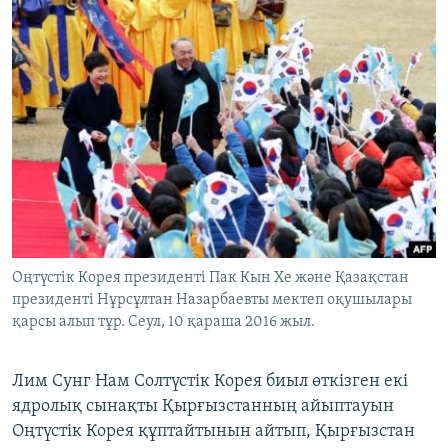
Оңтүстік Корея президенті Пак Кын Хе және Қазақстан
президенті Нұрсұлтан Назарбаевты мектеп оқушылары
қарсы алып тұр. Сеул, 10 қараша 2016 жыл.
Лим Сунг Нам Солтүстік Корея биыл өткізген екі
ядролық сынақты Қырғызстанның айыптауын
Оңтүстік Корея құптайтынын айтып, Қырғызстан