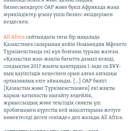
Камалиденовпен және қазақстандық
бизнесмендерге ОАР және бүкіл Африкада жаңа
мүмкіндіктер ұсыну үшін бизнес өкілдерімен
кездескен.
All Africa
сайтындағы тағы бір мақалада
Қазақстанға сапарынан кейін Номаиндия Мфекето
Түркіменстанда екі күн болғаны туралы жазған.
«Қазақстан жан-жақты бағытта дамып келеді,
сондықтан 2017 жылғы қаңтардың 1-інде ол БҰҰ-
ның қауіпсіздік кеңесінен орын алған алғашқы
ортаазиялық елге айналады. […] ОАР билігі
[Қазақстан және Түркіменстанмен] екі жақты
қарым-қатынасты нығайту кедейлік,
жұмыссыздық және теңсіздік сияқты үш
проблемамен күрестің кей мақсаттарына жетуге
көмектеседі деген сенімде» деп жазады All Africa.