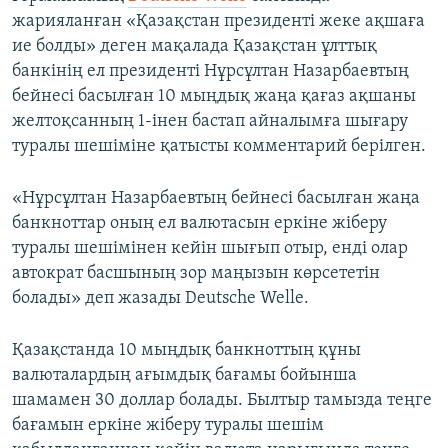
жарияланған «Қазақстан президенті жеке ақшаға
ие болды» деген мақалада Қазақстан ұлттық
банкінің ел президенті Нұрсұлтан Назарбаевтың
бейнесі басылған 10 мыңдық жаңа қағаз ақшаны
желтоқсанның 1-інен бастап айналымға шығару
туралы шешіміне қатысты комментарий берілген.
«Нұрсұлтан Назарбаевтың бейнесі басылған жаңа
банкноттар оның ел валютасын еркіне жіберу
туралы шешімінен кейін шығып отыр, енді олар
автократ басшының зор маңызын көрсететін
болады» деп жазады Deutsche Welle.
Қазақстанда 10 мыңдық банкноттың құны
валюталардың ағымдық бағамы бойынша
шамамен 30 доллар болады. Былтыр тамызда теңге
бағамын еркіне жіберу туралы шешім