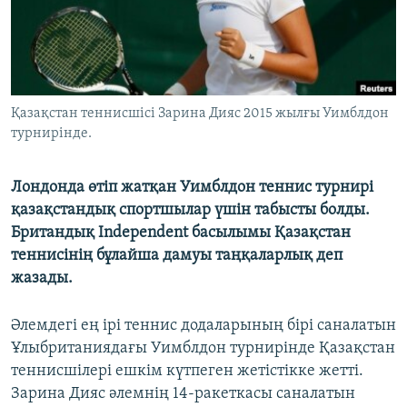
ЖАЗЫЛЫҢЫЗ
Басқа тілдерде
Қазақстан теннисшісі Зарина Дияс 2015 жылғы Уимблдон
турнирінде.
Лондонда өтіп жатқан Уимблдон теннис турнирі
қазақстандық спортшылар үшін табысты болды.
Британдық Independent басылымы Қазақстан
теннисінің бұлайша дамуы таңқаларлық деп
жазады.
Әлемдегі ең ірі теннис додаларының бірі саналатын
Ұлыбританиядағы Уимблдон турнирінде Қазақстан
теннисшілері ешкім күтпеген жетістікке жетті.
Зарина Дияс әлемнің 14-ракеткасы саналатын