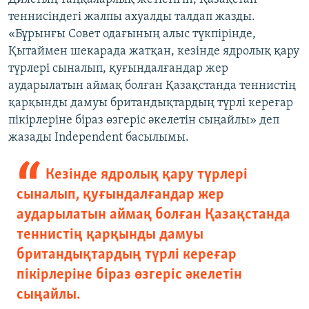
теннисіндегі жалпы ахуалды талдап жазды.
«Бұрынғы Совет одағының алыс түкпірінде,
Қытаймен шекарада жатқан, кезінде ядролық қару
түрлері сыналып, қуғындалғандар жер
аударылатын аймақ болған Қазақстанда теннистің
қарқынды дамуы британдықтардың түрлі кереғар
пікірлеріне біраз өзгеріс әкелетін сыңайлы» деп
жазады Independent басылымы.
Кезінде ядролық қару түрлері
сыналып, қуғындалғандар жер
аударылатын аймақ болған Қазақстанда
теннистің қарқынды дамуы
британдықтардың түрлі кереғар
пікірлеріне біраз өзгеріс әкелетін
сыңайлы.