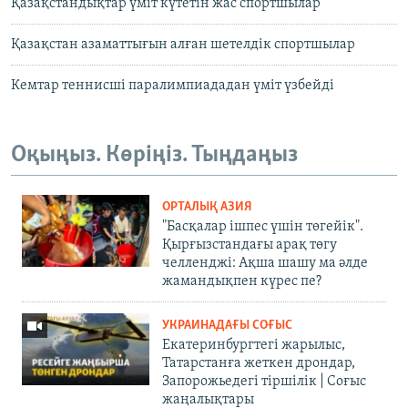
Қазақстандықтар үміт күтетін жас спортшылар
Қазақстан азаматтығын алған шетелдік спортшылар
Кемтар теннисші паралимпиададан үміт үзбейді
Оқыңыз. Көріңіз. Тыңдаңыз
ОРТАЛЫҚ АЗИЯ
"Басқалар ішпес үшін төгейік".
Қырғызстандағы арақ төгу
челленджі: Ақша шашу ма әлде
жамандықпен күрес пе?
УКРАИНАДАҒЫ СОҒЫС
Екатеринбургтегі жарылыс,
Татарстанға жеткен дрондар,
Запорожьедегі тіршілік | Cоғыс
жаңалықтары