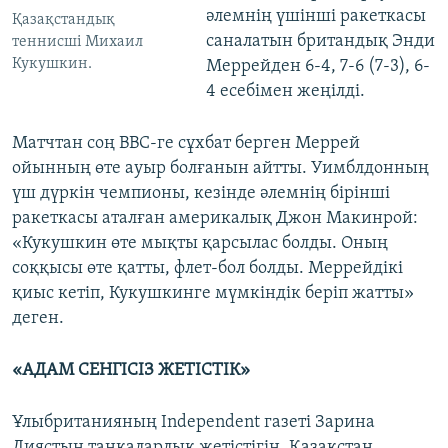
әлемнің үшінші ракеткасы
Қазақстандық
саналатын британдық Энди
теннисші Михаил
Кукушкин.
Меррейден 6-4, 7-6 (7-3), 6-
4 есебімен жеңілді.
Матчтан соң ВВС-ге сұхбат берген Меррей
ойынның өте ауыр болғанын айтты. Уимблдонның
үш дүркін чемпионы, кезінде әлемнің бірінші
ракеткасы аталған америкалық Джон Макинрой:
«Кукушкин өте мықты қарсылас болды. Оның
соққысы өте қатты, флет-бол болды. Меррейдікі
қиыс кетіп, Кукушкинге мүмкіндік беріп жатты»
деген.
«АДАМ СЕНГІСІЗ ЖЕТІСТІК»
Ұлыбританияның Independent газеті Зарина
Диястың таңқаларлық жетістігін, Қазақстан