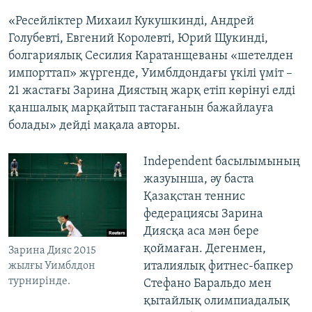
«Ресейліктер Михаил Кукушкинді, Андрей
Голубевті, Евгений Королевті, Юрий Щукинді,
болгариялық Сесилия Каратанщеваны «шетелден
импорттап» жүргенде, Уимблдондағы үкілі үміт –
21 жастағы Зарина Диястың жарқ етіп көрінуі елді
қаншалық марқайтып тастағанын бажайлауға
болады» дейді мақала авторы.
Independent басылымының
жазуынша, әу баста
Қазақстан теннис
федерациясы Зарина
Диясқа аса мән бере
қоймаған. Дегенмен,
Зарина Дияс 2015
италиялық фитнес-бапкер
жылғы Уимблдон
турнирінде.
Стефано Баральдо мен
қытайлық олимпиадалық