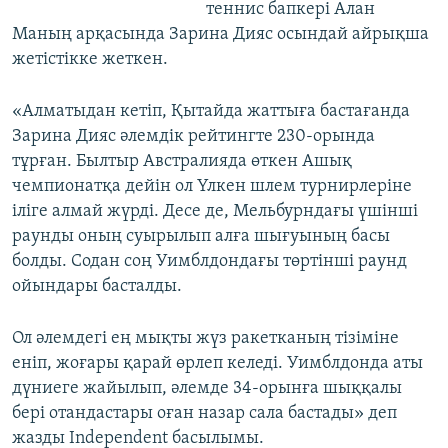
теннис бапкері Алан
Маның арқасында Зарина Дияс осындай айрықша
жетістікке жеткен.
«Алматыдан кетіп, Қытайда жаттыға бастағанда
Зарина Дияс әлемдік рейтингте 230-орында
тұрған. Былтыр Австралияда өткен Ашық
чемпионатқа дейін ол Үлкен шлем турнирлеріне
іліге алмай жүрді. Десе де, Мельбурндағы үшінші
раунды оның суырылып алға шығуының басы
болды. Содан соң Уимблдондағы төртінші раунд
ойындары басталды.
Ол әлемдегі ең мықты жүз ракетканың тізіміне
еніп, жоғары қарай өрлеп келеді. Уимблдонда аты
дүниеге жайылып, әлемде 34-орынға шыққалы
бері отандастары оған назар сала бастады» деп
жазды Іndependent басылымы.