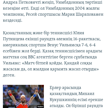
Андреа Петковичті жеңіп, Уимблдонның төртінші
кезеңіне өтті. Енді ол Уимблдонның 2004 жылғы
чемпионы, Ресей спортшысы Мария Шараповамен
кездеседі.
Қазақстанның және бір теннисшісі Юлия
Путинцева екінші раундта әлемнің 16-ракеткасы,
америкалық спортшы Венус Уильямсқа 7-6, 6-4
есебімен жол берді. Қазақ теннисшісімен арадағы
матчтан соң ВВС агенттігіне берген сұхбатында
Уильямс: «Матч бітпей қойды. Қандай соққы
жасасам да, ол жылдам қарымта жасап отырды»
деген.
Ерлер арасында
қазақстандық Михаил
Кукушкиннің есімі ерекше
аталды. Ол бірінші раундта