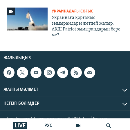
УКРАИНАДАҒЫ СОҒЫС
Украинаға қорғаныс
зымырандары жетпей жатыр.
АҚШ Patriot зымырандарын бере
ме?
ЖАЗЫЛЫҢЫЗ
ЖАЛПЫ МӘЛІМЕТ
НЕГІЗГІ БӨЛІМДЕР
Азат Еуропа / Азаттық радиосы © 2026, Inc. | Барлық
құқықтары қорғалған
LIVE
РУС