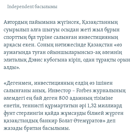
Independent басылымы
Автордың пайымына жүгінсек, Қазақстанның
суырылып алға шығуы осыдан жеті жыл бұрын
спорттың бұл түріне салынған инвестицияның
арқасы екен. Соның нәтижесінде Қазақстан «өз
аумағында туған ойыншыларынсыз-ақ әлемнің
элиталық Дэвис кубогына кіріп, одан тұрақты орын
алды».
«Дегенмен, инвестицияның елдің өз ішінен
салынғаны анық. Инвестор – Forbes журналының
әлемдегі ең бай деген 800 адамның тізіміне
енетін, теннисті құрмартатын әрі 1,32 миллиард
фунт стерлингін қайда жұмсауды білмей жүрген
қазақстандық банкир Болат Өтемұратов» деп
жазады британ басылымы.