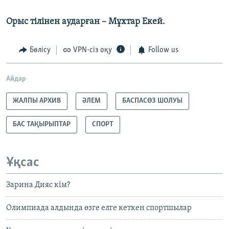
Орыс тілінен аударған – Мұхтар Екей.
Бөлісу
VPN-сіз оқу
Follow us
Айдар
ЖАЛПЫ АРХИВ
ӘЛЕМ
БАСПАСӨЗ ШОЛУЫ
БАС ТАҚЫРЫПТАР
СПОРТ
Ұқсас
Зарина Дияс кім?
Олимпиада алдында өзге елге кеткен спортшылар