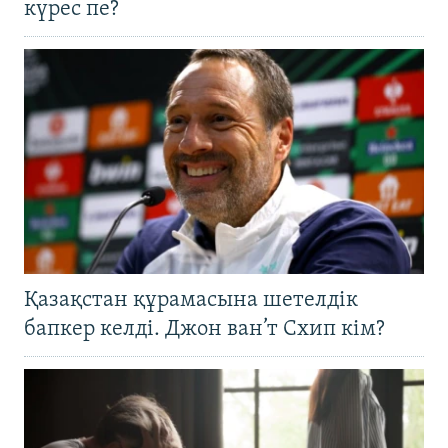
күрес пе?
Қазақстан құрамасына шетелдік
бапкер келді. Джон ван’т Схип кім?