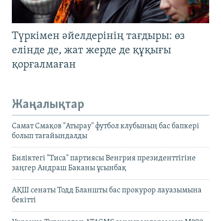
Түркімен әйелдерінің тағдыры: өз
елінде де, жат жерде де құқығы
қорғалмаған
Жаңалықтар
Самат Смақов "Атырау" футбол клубының бас бапкері
болып тағайындалды
Биліктегі "Тиса" партиясы Венгрия президенттігіне
заңгер Андраш Баканы ұсынбақ
АҚШ сенаты Тодд Бланшты бас прокурор лауазымына
бекітті