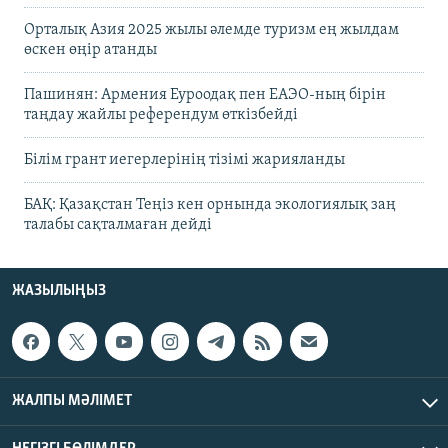
Орталық Азия 2025 жылы әлемде туризм ең жылдам
өскен өңір атанды
Пашинян: Армения Еуроодақ пен ЕАЭО-ның бірін
таңдау жайлы референдум өткізбейді
Білім грант иегерлерінің тізімі жарияланды
БАҚ: Қазақстан Теңіз кен орнында экологиялық заң
талабы сақталмаған дейді
ЖАЗЫЛЫҢЫЗ
ЖАЛПЫ МӘЛІМЕТ