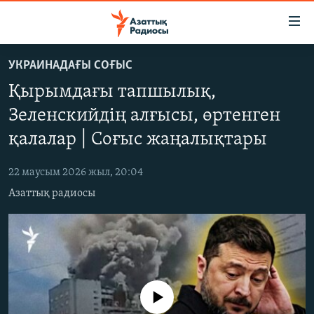
Accessibility
links
Skip
УКРАИНАДАҒЫ СОҒЫС
to
ЖАҢАЛЫҚТАР
Қырымдағы тапшылық,
main
САЯСАТ
content
Зеленскийдің алғысы, өртенген
AZATTYQTV
Skip
қалалар | Соғыс жаңалықтары
to
ҚАҢТАР ОҚИҒАСЫ
main
22 маусым 2026 жыл, 20:04
АДАМ ҚҰҚЫҚТАРЫ
Navigation
Азаттық радиосы
Skip
ӘЛЕУМЕТ
to
ӘЛЕМ
Search
АРНАЙЫ ЖОБАЛАР
Русский
No media source currently available