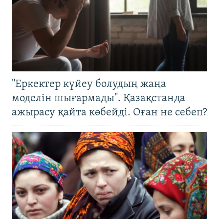
"Еркектер күйеу болудың жаңа
моделін шығармады". Қазақстанда
ажырасу қайта көбейді. Оған не себеп?