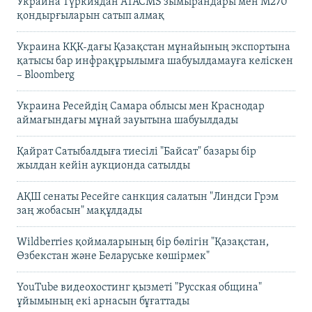
Украина Түркиядан ATACMS зымырандары мен M270
қондырғыларын сатып алмақ
Украина КҚК-дағы Қазақстан мұнайының экспортына
қатысы бар инфрақұрылымға шабуылдамауға келіскен
– Bloomberg
Украина Ресейдің Самара облысы мен Краснодар
аймағындағы мұнай зауытына шабуылдады
Қайрат Сатыбалдыға тиесілі "Байсат" базары бір
жылдан кейін аукционда сатылды
АҚШ сенаты Ресейге санкция салатын "Линдси Грэм
заң жобасын" мақұлдады
Wildberries қоймаларының бір бөлігін "Қазақстан,
Өзбекстан және Беларуське көшірмек"
YouTube видеохостинг қызметі "Русская община"
ұйымының екі арнасын бұғаттады