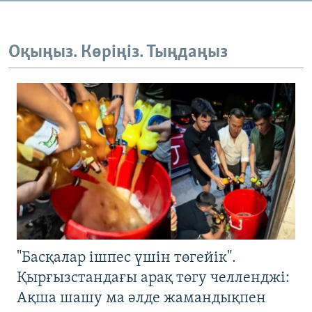
Оқыңыз. Көріңіз. Тыңдаңыз
"Басқалар ішпес үшін төгейік".
Қырғызстандағы арақ төгу челленджі:
Ақша шашу ма әлде жамандықпен