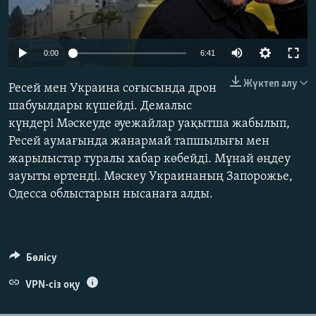
ЖАЗЫЛЫҢЫЗ
Auto
0:00
6:41
240p
Басқа тілдерде
Жүктеп алу
Ресей мен Украина соғысында дрон
360p
шабуылдары күшейді. Демалыс
күндері Мәскеуде әуежайлар уақытша жабылып,
480p
Auto
240p
360p
480p
Ресей аумағында жанармай тапшылығы мен
720p
жарылыстар туралы хабар көбейді. Мұнай өңдеу
720p
1080p
1080p
зауыты өртенді. Мәскеу Украинаның Запорожье,
Одесса облыстарын нысанаға алды.
Бөлісу
VPN-сіз оқу