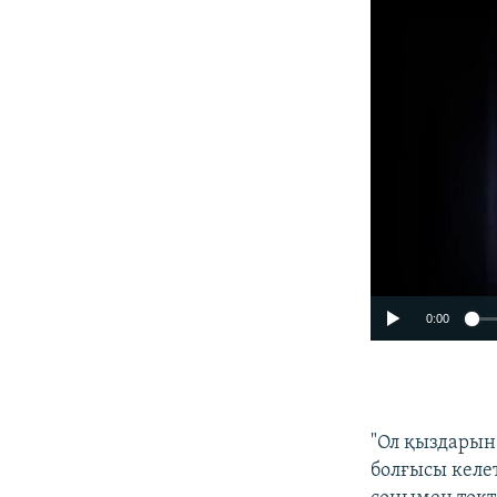
0:00
"Ол қыздарын
болғысы келе