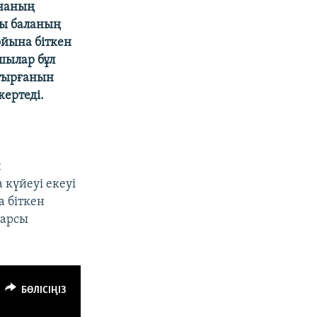
инаның
ғы баланың
ойына біткен
шылар бұл
отырғанын
кертеді.
н
 күйеуі екеуі
а біткен
қарсы
БӨЛІСІҢІЗ