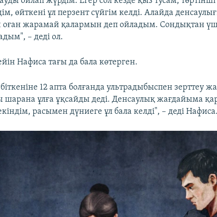
уды ойлап жүрдім. Егер сол кезде қыз тусам, төртінші 
Auto
240p
360p
480p
ім, өйткені ұл перзент сүйгім келді. Алайда денсаул
 оған жарамай қалармын деп ойладым. Сондықтан үш
720p
1080p
дым", – деді ол.
йін Нафиса тағы да бала көтерген.
біткеніне 12 апта болғанда ультрадыбыспен зерттеу жа
 шарана ұлға ұқсайды деді. Денсаулық жағдайыма қа
кіндім, расымен дүниеге ұл бала келді", – деді Нафиса