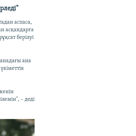
рледі"
тадан аспаса,
дан асқандарға
ұқсат берілуі
ғанадағы ана
үкіметтік
екенін
лемін", – деді