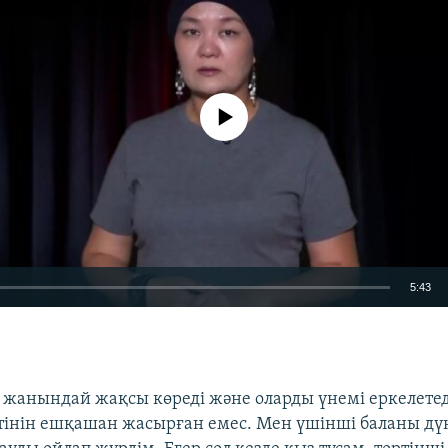
No media source currently available
5:43
EMBED
 жанындай жақсы көреді және оларды үнемі еркелетеді
тінін ешқашан жасырған емес. Мен үшінші баланы дүн