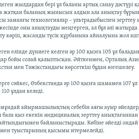
еген жылдардан бері ұл баланы артық санау дәстүрі қ
та жатқан баланың жынысын алдын ала анықтау бұрын
 осы заманғы технологиялар – ультрадыбыспен зерттеу 
жесінде оны анықтауды меңгерген, ал бұл әлі жатырда
ту көріп, жасанды түсік құрбанына айналуына жол аш
ген елінде дүниеге келген әр 100 қызға 105 ұл баладан
ар бойы солай қалыптасқан. Әйткенмен, Орталық Ази
кстан мен Тәжікстандағы көрсеткіш бұдан өзгешелеу.
рге сәйкес, Өзбекстанда әр 100 қызға шамамен 107 ұл 
 110 ұлдан келеді.
 мұндай айырмашылықтың себебін аяғы ауыр әйелдер
 бала қыз екенін медициналық зерттеу анықтағаннан
айтындығымен байланыстырады. Көбіне әйелді ондай
і мен туыстарының қысымы итермелейді.