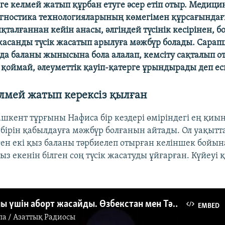
ге келмей жатып құрбан етуге әсер етіп отыр. Медиц
гностика технологияларының көмегімен құрсағында
қталғаннан кейін анасы, әлгіндей түсінік кесірінен, б
жасанды түсік жасатып арылуға мәжбүр болады. Сарап
да баланы жынысына бола алалап, кемсіту сақталып 
 қоймай, әлеуметтік қауіп-қатерге ұрындырады деп ес
лмей жатып керексіз қылған
ашкент тұрғыны Нафиса бір кездері өміріндегі ең қиы
бірін қабылдауға мәжбүр болғанын айтады. Ол уақытта
ген екі қыз баланы тәрбиелеп отырған келіншек бойын
ыз екенін білген соң түсік жасатуды ұйғарған. Күйеуі 
Қыз болғаны үшін аборт жасайды. Өзбекстан мен Тәжікстандағы жыныстық кемсіту
EMBED
па / Азаттық Радиосы