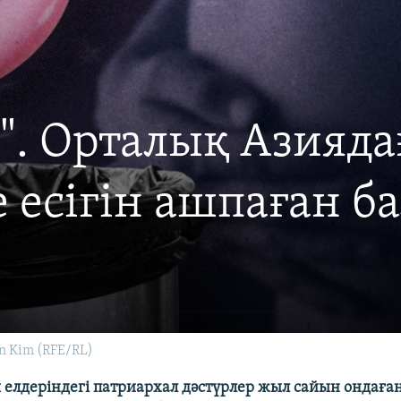
с". Орталық Азияда
 есігін ашпаған ба
n Kim (RFE/RL)
 елдеріндегі патриархал дәстүрлер жыл сайын ондаға