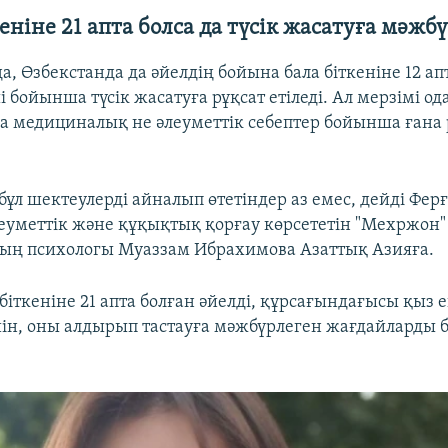
кеніне 21 апта болса да түсік жасатуға мәжбү
а, Өзбекстанда да әйелдің бойына бала біткеніне 12 ап
ші бойынша түсік жасатуға рұқсат етіледі. Ал мерзімі о
а медициналық не әлеуметтік себептер бойынша ғана р
 бұл шектеулерді айналып өтетіндер аз емес, дейді Фер
леуметтік және құқықтық қорғау көрсететін "Мехржон" 
ң психологы Муаззам Ибрахимова Азаттық Азияға.
біткеніне 21 апта болған әйелді, құрсағындағысы қыз 
ін, оны алдырып тастауға мәжбүрлеген жағдайларды бі