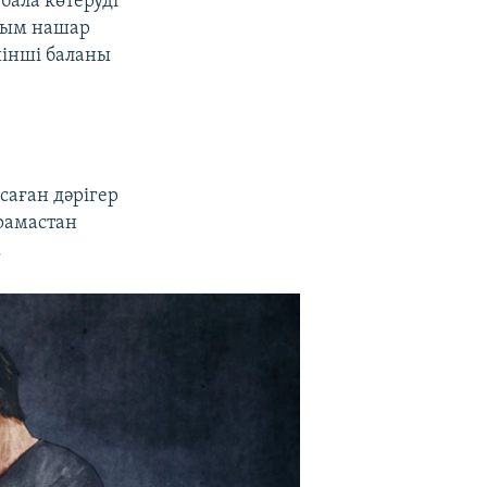
бала көтеруді
1080p
ығым нашар
інші баланы
px
width
саған дәрігер
рамастан
.