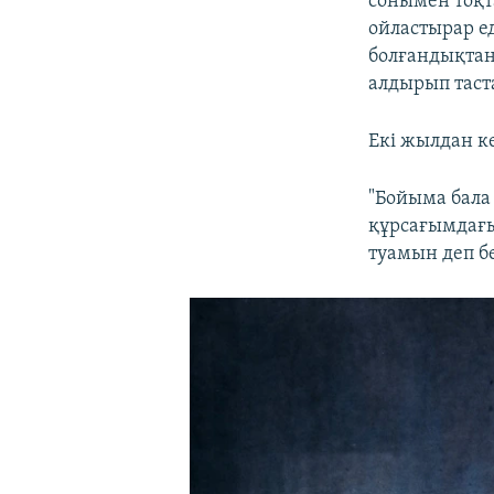
сонымен тоқта
ойластырар ед
болғандықтан
алдырып таста
Екі жылдан ке
"Бойыма бала 
құрсағымдағы
туамын деп бе