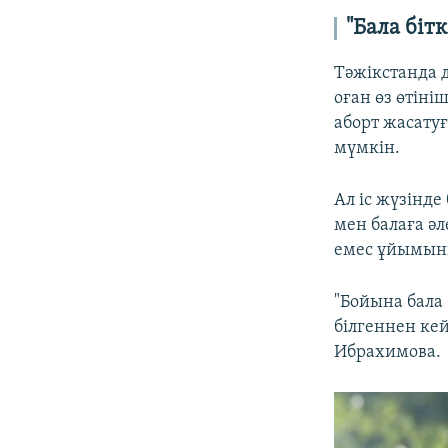
"Бала біт
Тәжікстанда д
оған өз өтіні
аборт жасатуғ
мүмкін.
Ал іс жүзінде
мен балаға ә
емес ұйымыны
"Бойына бала 
білгеннен кей
Ибрахимова.