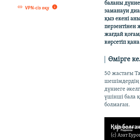
баланы дүние
VPN-сіз оқу
заманауи диа
қыз екені аны
перзентінен 
жағдай қоғам
көрсетіп қана
Өмірге ке
50 жастағы Т
шешімдердің 
дүниеге әкел
үшінші бала қ
болмаған.
(c)
Азат Еуро