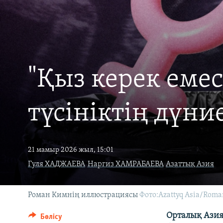
"Қыз керек еме
түсініктің дүние
21 мамыр 2026 жыл, 15:01
Гуля ХАДЖАЕВА
Наргиз ХАМРАБАЕВА
Азаттық Азия
Роман Кимнің иллюстрациясы
Фото:Azattyq Asia/Roma
Орталық Азия
Бөлісу