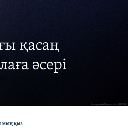
ғы қасаң
лаға әсері
н мың қыз