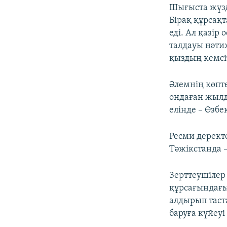
Шығыста жүзд
Бірақ құрсақ
еді. Ал қазір
талдауы нәти
қыздың кемсі
Әлемнің көпте
ондаған жылд
елінде – Өзбе
Ресми деректе
Тәжікстанда –
Зерттеушілер
құрсағындағы
алдырып таст
баруға күйеу