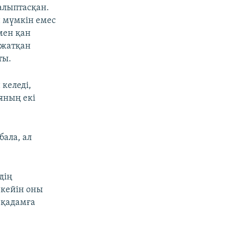
алыптасқан.
 мүмкін емес
мен қан
 жатқан
ты.
 келеді,
яның екі
бала, ал
дің
 кейін оны
 қадамға