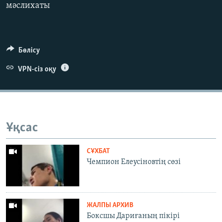
мәслиxаты
Бөлісу
VPN-сіз оқу
Ұқсас
СҰХБАТ
Чемпион Елеусіновтің сөзі
ЖАЛПЫ АРХИВ
Боксшы Дариғаның пікірі