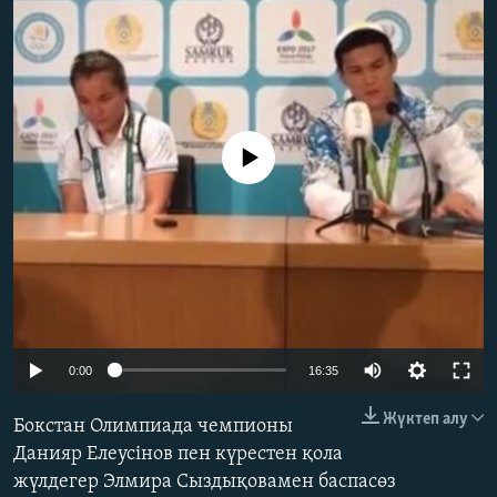
ЖАЗЫЛЫҢЫЗ
Басқа тілдерде
No media source currently available
0:00
16:35
Жүктеп алу
Бокстан Олимпиада чемпионы
Данияр Елеусінов пен күрестен қола
жүлдегер Элмира Сыздықовамен баспасөз