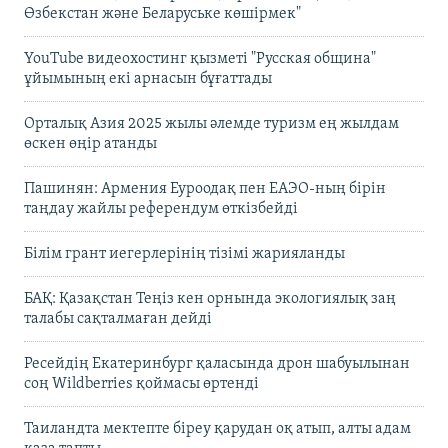
Өзбекстан және Беларуське көшірмек"
YouTube видеохостинг қызметі "Русская община"
ұйымының екі арнасын бұғаттады
Орталық Азия 2025 жылы әлемде туризм ең жылдам
өскен өңір атанды
Пашинян: Армения Еуроодақ пен ЕАЭО-ның бірін
таңдау жайлы референдум өткізбейді
Білім грант иегерлерінің тізімі жарияланды
БАҚ: Қазақстан Теңіз кен орнында экологиялық заң
талабы сақталмаған дейді
Ресейдің Екатеринбург қаласында дрон шабуылынан
соң Wildberries қоймасы өртенді
Таиландта мектепте біреу қарудан оқ атып, алты адам