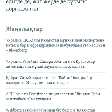
елінде де, жат жерде де құқығы
қорғалмаған
Жаңалықтар
Украина КҚК-дағы Қазақстан мұнайының экспортына
қатысы бар инфрақұрылымға шабуылдамауға келіскен
– Bloomberg
Украина Ресейдің Самара облысы мен Краснодар
аймағындағы мұнай зауытына шабуылдады
Қайрат Сатыбалдыға тиесілі "Байсат" базары бір
жылдан кейін аукционда сатылды
АҚШ сенаты Ресейге санкция салатын "Линдси Грэм
заң жобасын" мақұлдады
Wildberries қоймаларының бір бөлігін "Қазақстан,