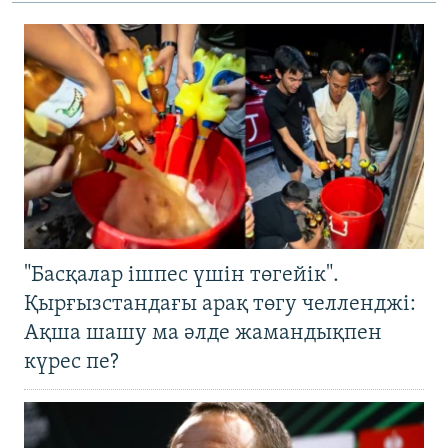
"Басқалар ішпес үшін төгейік".
Қырғызстандағы арақ төгу челленджі:
Ақша шашу ма әлде жамандықпен
күрес пе?