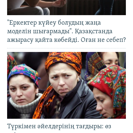
"Еркектер күйеу болудың жаңа
моделін шығармады". Қазақстанда
ажырасу қайта көбейді. Оған не себеп?
Түркімен әйелдерінің тағдыры: өз