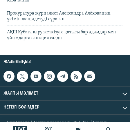
қаза тапты
Прокуратура журналист Александра Алёхованың
үкімін жеңілдетуді сұраған
АҚШ Кубаға қару жеткізуге қатысы бар адамдар мен
ұйымдарға санкция салды
ЖАЗЫЛЫҢЫЗ
ЖАЛПЫ МӘЛІМЕТ
НЕГІЗГІ БӨЛІМДЕР
Азат Еуропа / Азаттық радиосы © 2026, Inc. | Барлық
құқықтары қорғалған
LIVE
РУС