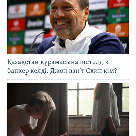
Қазақстан құрамасына шетелдік
бапкер келді. Джон ван’т Схип кім?