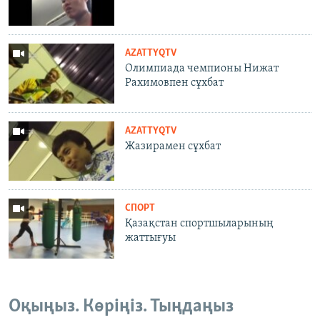
AZATTYQTV
Олимпиада чемпионы Нижат
Раxимовпен сұxбат
AZATTYQTV
Жазирамен сұхбат
СПОРТ
Қазақстан спортшыларының
жаттығуы
Оқыңыз. Көріңіз. Тыңдаңыз