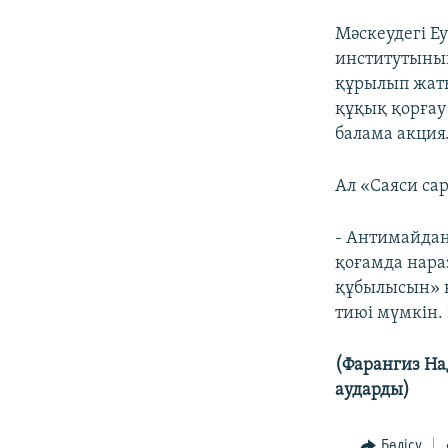
Мәскеудегі Е
институтының
құрылып жаты
құқық қорғау 
балама акциял
Ал «Саяси са
- Антимайдан
қоғамда нара
құбылысын» қ
тиюі мүмкін. 
(Фарангиз Н
аударды)
Бөлісу