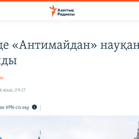
де «Антимайдан» науқа
лды
сы
 жыл, 09:17
VPN-сіз оқу