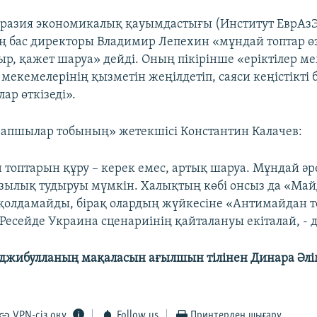
уразия экономикалық қауымдастығы (Институт ЕврАз
 бас директоры Владимир Лепехин «мұндай топтар ө
р, қажет шаруа» дейді. Оның пікірінше «еріктілер ме
мекемелерінің қызметін жеңілдетіп, саяси кеңістікті 
ар өткізеді».
рапшылар тобының» жетекшісі Константин Калачев:
 топтарын құру – керек емес, артық шаруа. Мұндай әр
зылық тудыруы мүмкін. Халықтың көбі онсыз да «Ма
олдамайды, бірақ олардың жүйкесіне «Антимайдан т
Ресейде Украина сценариінің қайталануы екіталай, - д
аджибулланың мақаласын ағылшын тілінен Динара Әл
VPN-сіз оқу
Follow us
Принтерден шығару