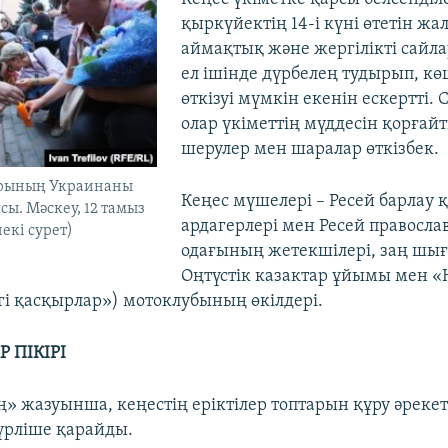
қыркүйектің 14-і күні өтетін ж
аймақтық және жергілікті сайла
ел ішінде дүрбелең тудырып, кө
өткізуі мүмкін екенін ескертті.
олар үкіметтің мүддесін қорғай
шерулер мен шаралар өткізбек.
арының Украинаны
Кеңес мүшелері – Ресей барлау 
сы. Мәскеу, 12 тамыз
ардагерлері мен Ресей правосла
екі сурет)
одағының жетекшілері, заң шы
Оңтүстік казактар ұйымы мен 
гі қасқырлар») мотоклубының өкілдері.
 ПІКІРІ
» жазуынша, кеңестің еріктілер топтарын құру әрекет
үрліше қарайды.