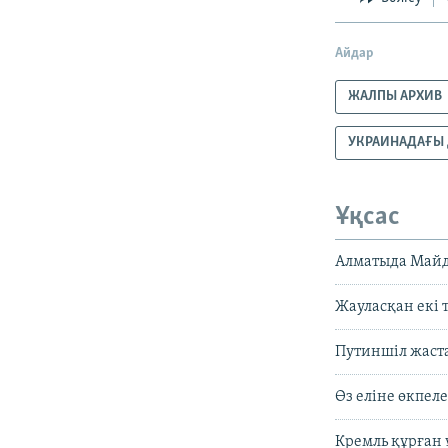
Айдар
ЖАЛПЫ АРХИВ
УКРАИНАДАҒЫ
Ұқсас
Алматыда Майда
Жауласқан екі 
Путиншіл жаста
Өз еліне өкпе
Кремль құрған