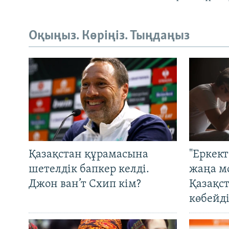
Оқыңыз. Көріңіз. Тыңдаңыз
Қазақстан құрамасына
"Еркек
шетелдік бапкер келді.
жаңа м
Джон ван’т Схип кім?
Қазақс
көбейді