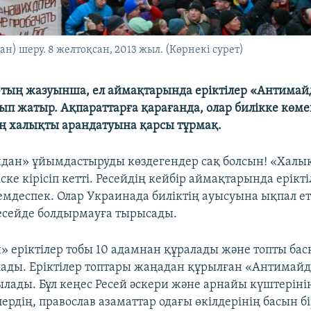
н) шеру. 8 желтоқсан, 2013 жыл. (Көрнекі сурет)
-тың жазуынша, ел аймақтарында еріктілер «Антима
ып жатыр. Ақпараттарға қарағанда, олар билікке көме
 халықты арандатуына қарсы тұрмақ.
дан» ұйымдастыруды көздегендер сақ болсын! «Халы
іске кірісіп кетті. Ресейдің кейбір аймақтарында ерікт
емдеспек. Олар Украинада биліктің ауысуына ықпал 
есейде болдырмауға тырысады.
 еріктілер тобы 10 адамнан құралады және топты ба
лады. Еріктілер топтары жаңадан құрылған «Антимайд
ады. Бұл кеңес Ресей әскери және арнайы күштерінің
ердің, православ азаматтар одағы өкілдерінің басын бі