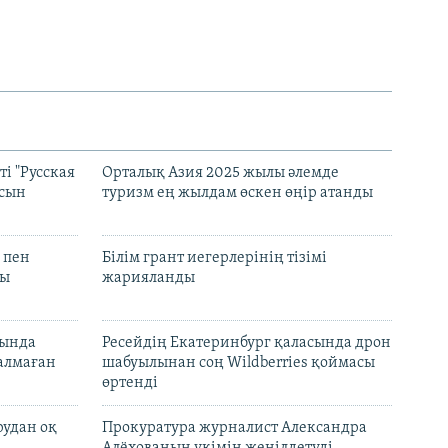
і "Русская
Орталық Азия 2025 жылы әлемде
асын
туризм ең жылдам өскен өңір атанды
 пен
Білім грант иегерлерінің тізімі
лы
жарияланды
нында
Ресейдің Екатеринбург қаласында дрон
талмаған
шабуылынан соң Wildberries қоймасы
өртенді
рудан оқ
Прокуратура журналист Александра
Алёхованың үкімін жеңілдетуді