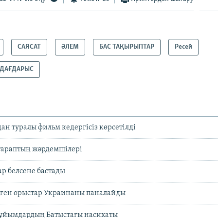
САЯСАТ
ӘЛЕМ
БАС ТАҚЫРЫПТАР
Ресей
 ДАҒДАРЫС
н туралы фильм кедергісіз көрсетілді
тараптың жәрдемшілері
р белсене бастады
леген орыстар Украинаны паналайды
 ұйымдардың Батыстағы насихаты