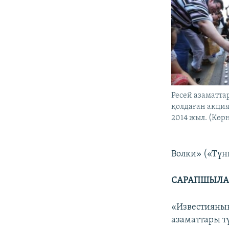
Ресей азаматт
қолдаған акция
2014 жыл. (Көрн
Волки» («Түн
САРАПШЫЛАР
«Известияның
азаматтары т