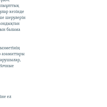
алпыұлттық
улар кезінде
ше шерулерін
 Сондықтан
тын балама
қызметінің
в азаматтары
ғарушылар,
«Ночные
іне ел