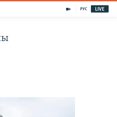
LIVE
РУС
ны