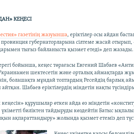
АН» КЕҢЕСІ
естия» газетінің жазуынша
, еріктілер осы айдан бас
зет провинция губернаторларына сілтеме жасай отырып,
дарымен тығыз байланыста қызмет етеді» деп жазады.
ерегі бойынша, кеңес төрағасы Евгений Шабаев «Ант
Украинамен шектесетін және орталық аймақтарда ж
інін, болашақта мұндай топтардың Ресейдің барлық а
айтқан. Шабаев еріктілердің міндетін нақты түсіндір
кеңесін» құрушылар өткен айда өз міндетін «консти
үкіметті биліктен тайдыруды көздейтін Батыс ықпалы
лқын ақпараттандыру» жолында қызмет етеміз деп түсі
​Кеңес үкіметке қарсы белсенділ