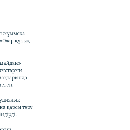
тап жұмысқа
 «Олар құқық
имайдан»
ұмыстарын
ймақтарында
меген.
туциялық
на қарсы тұру
ндірді.
ердің