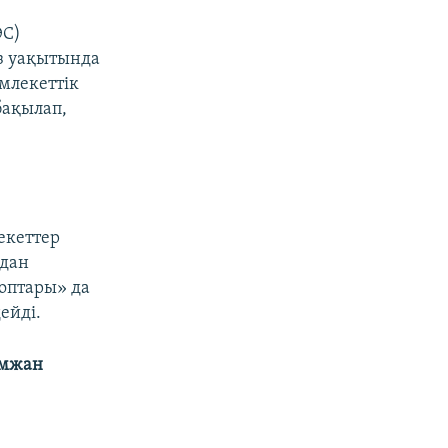
ЭС)
з уақытында
млекеттік
бақылап,
екеттер
йдан
оптары» да
ейді.
імжан