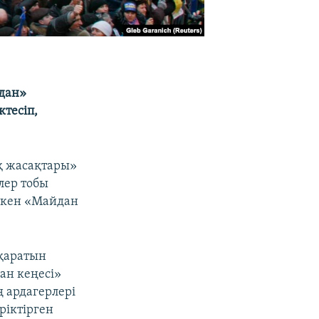
йдан»
ктесіп,
қ жасақтары»
ілер тобы
еткен «Майдан
сқаратын
ан кеңесі»
 ардагерлері
ріктірген