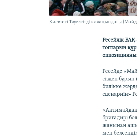
Киевтегі Тәуелсіздік алаңындағы (Майда
Ресейлік БАҚ
топтарын құр
оппозицияның
Ресейде «Май
сізден бұрын 
билікке жәрд
сценариін» Р
«Антимайдан»
бригадирі бо
жанынан ашыл
мен белсенділ