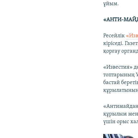
ұйым.
«АНТИ-МАЙД
Ресейлік
«Изв
кіріседі. Га
қорғау орган
«Известия» д
топтарының 
бастай берет
құрылатынын 
«Антимайдан 
құрылым мен 
үшін орыс ха