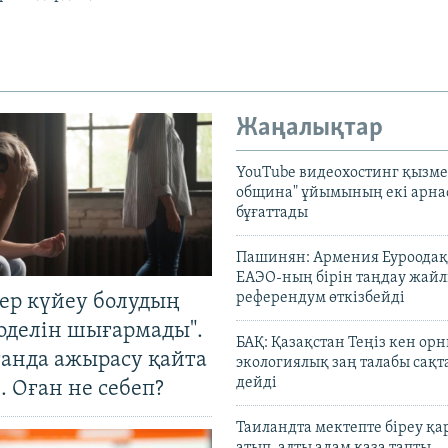
Жаңалықтар
YouTube видеохостинг қызмет
община" ұйымының екі арн
бұғаттады
Пашинян: Армения Еуроодақ
ЕАЭО-ның бірін таңдау жай
референдум өткізбейді
тер күйеу болудың
оделін шығармады".
БАҚ: Қазақстан Теңіз кен ор
танда ажырасу қайта
экологиялық заң талабы сақ
дейді
. Оған не себеп?
Таиландта мектепте біреу қа
атып, алты адам қаза тапты