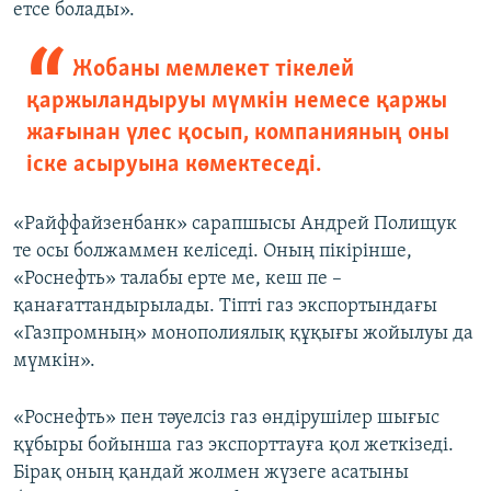
етсе болады».
Жобаны мемлекет тікелей
қаржыландыруы мүмкін немесе қаржы
жағынан үлес қосып, компанияның оны
іске асыруына көмектеседі.
«Райффайзенбанк» сарапшысы Андрей Полищук
те осы болжаммен келіседі. Оның пікірінше,
«Роснефть» талабы ерте ме, кеш пе –
қанағаттандырылады. Тіпті газ экспортындағы
«Газпромның» монополиялық құқығы жойылуы да
мүмкін».
«Роснефть» пен тәуелсіз газ өндірушілер шығыс
құбыры бойынша газ экспорттауға қол жеткізеді.
Бірақ оның қандай жолмен жүзеге асатыны