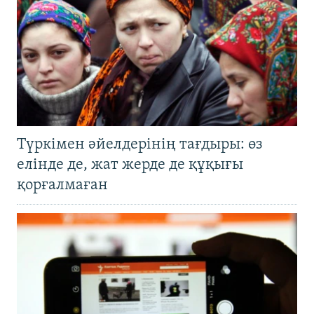
Түркімен әйелдерінің тағдыры: өз
елінде де, жат жерде де құқығы
қорғалмаған