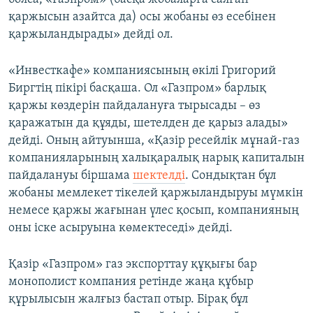
қаржысын азайтса да) осы жобаны өз есебінен
қаржыландырады» дейді ол.
«Инвесткафе» компаниясының өкілі Григорий
Биргтің пікірі басқаша. Ол «Газпром» барлық
қаржы көздерін пайдалануға тырысады – өз
қаражатын да құяды, шетелден де қарыз алады»
дейді. Оның айтуынша, «Қазір ресейлік мұнай-газ
компанияларының халықаралық нарық капиталын
пайдалануы біршама
шектелді
. Сондықтан бұл
жобаны мемлекет тікелей қаржыландыруы мүмкін
немесе қаржы жағынан үлес қосып, компанияның
оны іске асыруына көмектеседі» дейді.
Қазір «Газпром» газ экспорттау құқығы бар
монополист компания ретінде жаңа құбыр
құрылысын жалғыз бастап отыр. Бірақ бұл