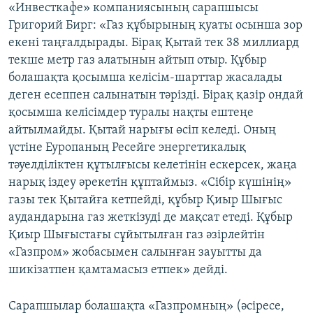
«Инвесткафе» компаниясының сарапшысы
Григорий Бирг: «Газ құбырының қуаты осынша зор
екені таңғалдырады. Бірақ Қытай тек 38 миллиард
текше метр газ алатынын айтып отыр. Құбыр
болашақта қосымша келісім-шарттар жасалады
деген есеппен салынатын тәрізді. Бірақ қазір ондай
қосымша келісімдер туралы нақты ештеңе
айтылмайды. Қытай нарығы өсіп келеді. Оның
үстіне Еуропаның Ресейге энергетикалық
тәуелділіктен құтылғысы келетінін ескерсек, жаңа
нарық іздеу әрекетін құптаймыз. «Сібір күшінің»
газы тек Қытайға кетпейді, құбыр Қиыр Шығыс
аудандарына газ жеткізуді де мақсат етеді. Құбыр
Қиыр Шығыстағы сұйытылған газ әзірлейтін
«Газпром» жобасымен салынған зауытты да
шикізатпен қамтамасыз етпек» дейді.
Сарапшылар болашақта «Газпромның» (әсіресе,