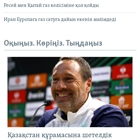
Ресей мен Қытай газ келісіміне қол қойды
Иран Еуропаға газ сатуға дайын екенін мәлімдеді
Оқыңыз. Көріңіз. Тыңдаңыз
Қазақстан құрамасына шетелдік