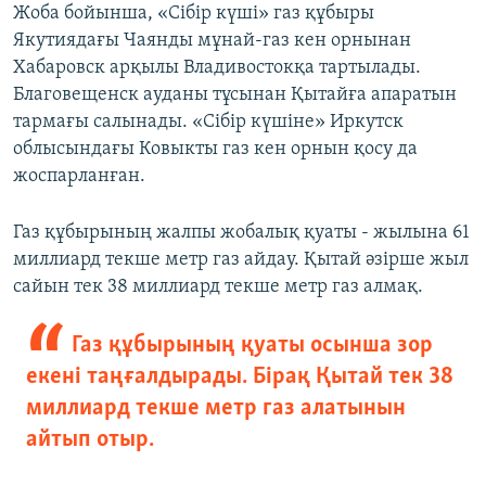
Жоба бойынша, «Сібір күші» газ құбыры
Якутиядағы Чаянды мұнай-газ кен орнынан
Хабаровск арқылы Владивостокқа тартылады.
Благовещенск ауданы тұсынан Қытайға апаратын
тармағы салынады. «Сібір күшіне» Иркутск
облысындағы Ковыкты газ кен орнын қосу да
жоспарланған.
Газ құбырының жалпы жобалық қуаты - жылына 61
миллиард текше метр газ айдау. Қытай әзірше жыл
сайын тек 38 миллиард текше метр газ алмақ.
Газ құбырының қуаты осынша зор
екені таңғалдырады. Бірақ Қытай тек 38
миллиард текше метр газ алатынын
айтып отыр.