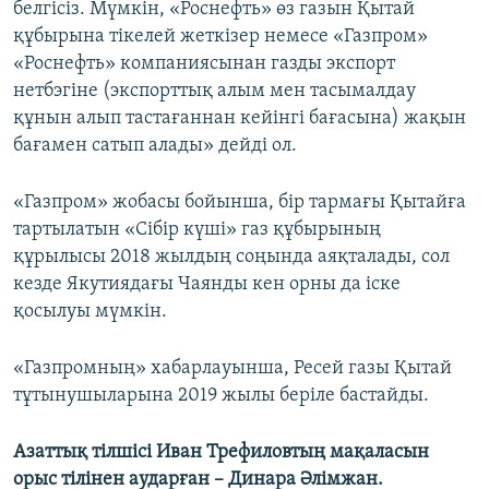
белгісіз. Мүмкін, «Роснефть» өз газын Қытай
құбырына тікелей жеткізер немесе «Газпром»
«Роснефть» компаниясынан газды экспорт
нетбэгіне (экспорттық алым мен тасымалдау
құнын алып тастағаннан кейінгі бағасына) жақын
бағамен сатып алады» дейді ол.
«Газпром» жобасы бойынша, бір тармағы Қытайға
тартылатын «Сібір күші» газ құбырының
құрылысы 2018 жылдың соңында аяқталады, сол
кезде Якутиядағы Чаянды кен орны да іске
қосылуы мүмкін.
«Газпромның» хабарлауынша, Ресей газы Қытай
тұтынушыларына 2019 жылы беріле бастайды.
Азаттық тілшісі Иван Трефиловтың мақаласын
орыс тілінен аударған – Динара Әлімжан.