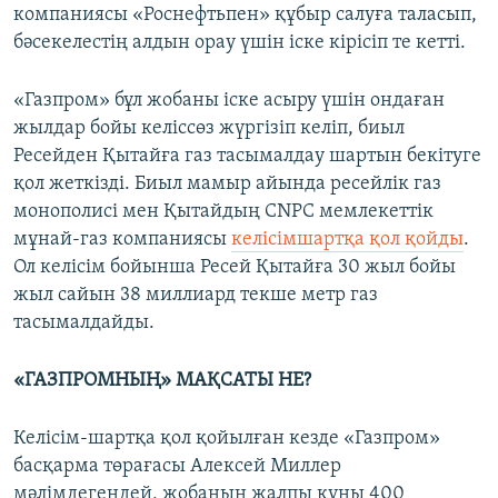
компаниясы «Роснефтьпен» құбыр салуға таласып,
бәсекелестің алдын орау үшін іске кірісіп те кетті.
«Газпром» бұл жобаны іске асыру үшін ондаған
жылдар бойы келіссөз жүргізіп келіп, биыл
Ресейден Қытайға газ тасымалдау шартын бекітуге
қол жеткізді. Биыл мамыр айында ресейлік газ
монополисі мен Қытайдың CNPC мемлекеттік
мұнай-газ компаниясы
келісімшартқа қол қойды
.
Ол келісім бойынша Ресей Қытайға 30 жыл бойы
жыл сайын 38 миллиард текше метр газ
тасымалдайды.
«ГАЗПРОМНЫҢ» МАҚСАТЫ НЕ?
Келісім-шартқа қол қойылған кезде «Газпром»
басқарма төрағасы Алексей Миллер
мәлімдегендей, жобаның жалпы құны 400