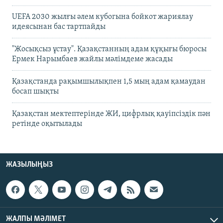
UEFA 2030 жылғы әлем кубогына бойкот жариялау
идеясынан бас тартпайды
"Жосықсыз ұстау". Қазақстанның адам құқығы бюросы
Ермек Нарымбаев жайлы мәлімдеме жасады
Қазақстанда рақымшылықпен 1,5 мың адам қамаудан
босап шықты
Қазақстан мектептерінде ЖИ, цифрлық қауіпсіздік пән
ретінде оқытылады
ЖАЗЫЛЫҢЫЗ
ЖАЛПЫ МӘЛІМЕТ