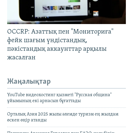
OCCRP: Азаттық пен "Мониториға"
фейк шағым үндістандық,
пәкістандық аккаунттар арқылы
жасалған
Жаңалықтар
YouTube видеохостинг қызметі "Русская община"
ұйымының екі арнасын бұғаттады
Орталық Азия 2025 жылы әлемде туризм ең жылдам
өскен өңір атанды