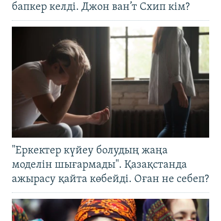
бапкер келді. Джон ван’т Схип кім?
"Еркектер күйеу болудың жаңа
моделін шығармады". Қазақстанда
ажырасу қайта көбейді. Оған не себеп?