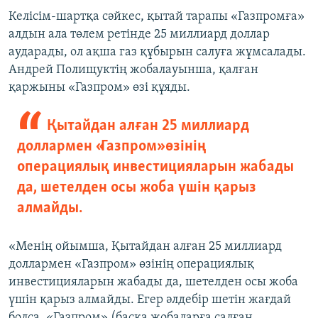
Келісім-шартқа сәйкес, қытай тарапы «Газпромға»
алдын ала төлем ретінде 25 миллиард доллар
аударады, ол ақша газ құбырын салуға жұмсалады.
Андрей Полищуктің жобалауынша, қалған
қаржыны «Газпром» өзі құяды.
Қытайдан алған 25 миллиард
доллармен «Газпром» өзінің
операциялық инвестицияларын жабады
да, шетелден осы жоба үшін қарыз
алмайды.
«Менің ойымша, Қытайдан алған 25 миллиард
доллармен «Газпром» өзінің операциялық
инвестицияларын жабады да, шетелден осы жоба
үшін қарыз алмайды. Егер әлдебір шетін жағдай
болса, «Газпром» (басқа жобаларға салған