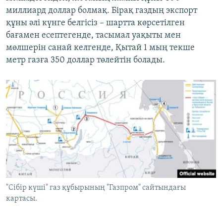
миллиард доллар болмақ. Бірақ газдың экспорт
құны әлі күнге белгісіз – шартта көрсетілген
бағамен есептегенде, тасымал уақыты мен
мөлшерін санай келгенде, Қытай 1 мың текше
метр газға 350 доллар төлейтін болады.
"Сібір күші" газ құбырының "Газпром" сайтындағы
картасы.