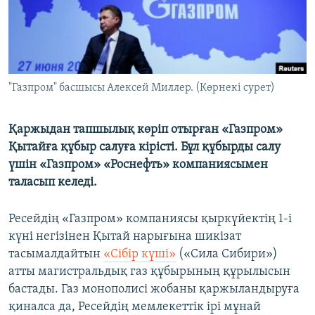
ЖАЗЫЛЫҢЫЗ
Басқа тілдерде
"Газпром" басшысы Алексей Миллер. (Көрнекі сурет)
Қаржыдан тапшылық көріп отырған «Газпром»
Қытайға құбыр салуға кірісті. Бұл құбырды салу
үшін «Газпром» «Роснефть» компаниясымен
таласып келеді.
Ресейдің «Газпром» компаниясы қыркүйектің 1-і
күні негізінен Қытай нарығына шикізат
тасымалдайтын
«Сібір күші»
(«Сила Сибири»)
атты магистральдық газ құбырының құрылысын
бастады. Газ монополисі жобаны қаржыландыруға
қиналса да, Ресейдің мемлекеттік ірі мұнай