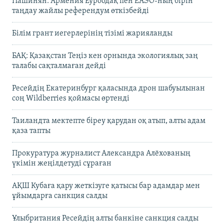
Пашинян: Армения Еуроодақ пен ЕАЭО-ның бірін
таңдау жайлы референдум өткізбейді
Білім грант иегерлерінің тізімі жарияланды
БАҚ: Қазақстан Теңіз кен орнында экологиялық заң
талабы сақталмаған дейді
Ресейдің Екатеринбург қаласында дрон шабуылынан
соң Wildberries қоймасы өртенді
Таиландта мектепте біреу қарудан оқ атып, алты адам
қаза тапты
Прокуратура журналист Александра Алёхованың
үкімін жеңілдетуді сұраған
АҚШ Кубаға қару жеткізуге қатысы бар адамдар мен
ұйымдарға санкция салды
Ұлыбритания Ресейдің алты банкіне санкция салды