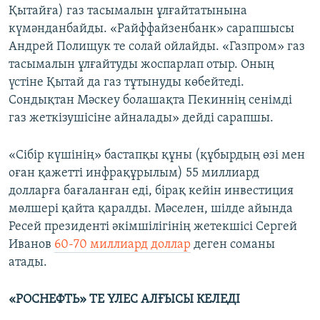
Қытайға) газ тасымалын ұлғайтатынына
күмәнданбайды. «Райффайзенбанк» сарапшысы
Андрей Полищук те солай ойлайды. «Газпром» газ
тасымалын ұлғайтуды жоспарлап отыр. Оның
үстіне Қытай да газ тұтынуды көбейтеді.
Сондықтан Мәскеу болашақта Пекиннің сенімді
газ жеткізушісіне айналады» дейді сарапшы.
«Сібір күшінің» бастапқы құны (құбырдың өзі мен
оған қажетті инфрақұрылым) 55 миллиард
долларға бағаланған еді, бірақ кейін инвестиция
мөлшері қайта қаралды. Мәселен, шілде айында
Ресей президенті әкімшілігінің жетекшісі Сергей
Иванов
60-70 миллиард доллар
деген соманы
атады.
«РОСНЕФТЬ» ТЕ ҮЛЕС АЛҒЫСЫ КЕЛЕДІ