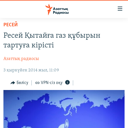
Accessibility
links
Skip
РЕСЕЙ
to
ЖАҢАЛЫҚТАР
Ресей Қытайға газ құбырын
main
САЯСАТ
content
тартуға кірісті
AZATTYQTV
Skip
to
Азаттық радиосы
ҚАҢТАР ОҚИҒАСЫ
main
3 қыркүйек 2014 жыл, 11:09
АДАМ ҚҰҚЫҚТАРЫ
Navigation
Skip
ӘЛЕУМЕТ
Бөлісу
VPN-сіз оқу
to
ӘЛЕМ
Search
АРНАЙЫ ЖОБАЛАР
Русский