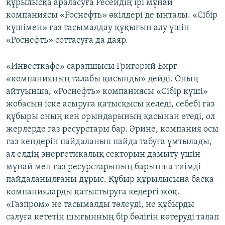
құрылысқа араласуға Ресейдің ірі мұнай
компаниясы «Роснефть» өкілдері де ынталы. «Сібір
күшімен» газ тасымалдау құқығын алу үшін
«Роснефть» соттасуға да даяр.
«Инвесткафе» сарапшысы Григорий Бирг
«компанияның талабы қисынды» дейді. Оның
айтуынша, «Роснефть» компаниясы «Сібір күші»
жобасын іске асыруға қатысқысы келеді, себебі газ
құбыры оның кен орындарының қасынан өтеді, ол
жерлерде газ ресурстары бар. Әрине, компания осы
газ кендерін пайдаланып пайда табуға ұмтылады,
ал елдің энергетикалық секторын дамыту үшін
мұнай мен газ ресурстарының барынша тиімді
пайдаланылғаны дұрыс. Құбыр құрылысына басқа
компанияларды қатыстыруға кедергі жоқ.
«Газпром» не тасымалды төлеуді, не құбырды
салуға кететін шығынның бір бөлігін көтеруді талап