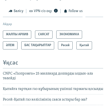
Бөлісу
VPN-сіз оқу
Follow us
Айдар
ЖАЛПЫ АРХИВ
САЯСАТ
ЭКОНОМИКА
ӘЛЕМ
БАС ТАҚЫРЫПТАР
Ресей
Қытай
Ұқсас
CNPC «Газпромға» 25 миллиард долларды алдын-ала
төлейді
Қытайға тартқан газ құбырының үшінші тармағы қосылды
Ресей-Қытай газ келісімінің саяси астары бар ма?