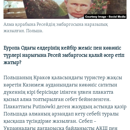
ЖАЗЫЛЫҢЫЗ
Алма қорабына Ресейдің эмбаргосына наразылық
жазылған. Польша.
Басқа тілдерде
Еуропа Одағы елдерінің кейбір жеміс пен көкөніс
түрлері нарығына Ресей эмбаргосы қалай әсер етіп
жатыр?
Польшаның Краков қаласындағы туристер жақсы
көретін Казимеж ауданындағы көкөніс сататын
дүкеннің кірі берісінде ілінген үлкен плакатта
қызыл алма толтырылған себет бейнеленген.
Плакаттағы Putinówki деген жазудың астында қазір
Польшада алманың арзандап кету себебі туралы
қысқаша түсіндірме жазылған. Себеп –
Украинадағы дағдарысқа байланысты АҚШ пен