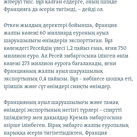
жіберуі тиіс. Бұл қалған елдерге, оның ішінде
Францияға да әсерін тигізеді, – дейді ол.
Өткен жылдың деректері бойынша, Франция
жалпы көлемі 60 миллиард еуроның ауыл
шаруашылығы өнімдерін экспорттаған. Бұл
көлемдегі Ресейдің үлесі 1,2 пайыз ғана, яғни 750
миллион еуро. Ал Ресей эмбаргосына ілінген өнім
көлемі 273 миллион еуроға бағаланады, яғни
Францияның жалпы ауыл шаруашылық
экспортының 0,4 пайызы. Бұл – көбінесе шошқа еті,
ірімшік және сүт өнімдері сияқты өнімдер.
Францияның ауыл шаруашылығы және тамақ
өнімдері экспортының негізгі түрлері – спиртті
ішімдіктер мен дақылдар Кремль эмбаргосына
әзірше ілінбеген. Бірақ эмбарго жалпы еуропалық
нарыққа әсерін тигізетіндіктен, Франция