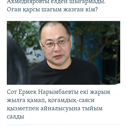
Ахмедияровты елден шығармады.
Оған қарсы шағым жазған кім?
Сот Ермек Нарымбаевты екі жарым
жылға қамап, қоғамдық-саяси
қызметпен айналысуына тыйым
салды