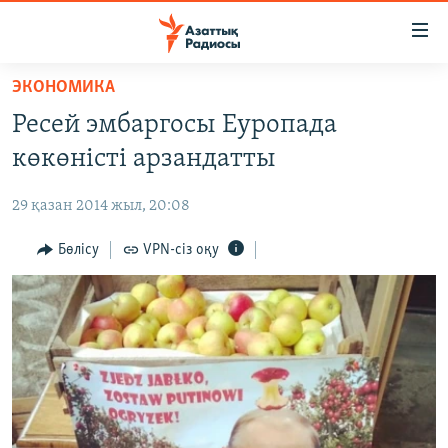
Accessibility
links
Skip
ЭКОНОМИКА
to
ЖАҢАЛЫҚТАР
Ресей эмбаргосы Еуропада
main
САЯСАТ
content
көкөністі арзандатты
AZATTYQTV
Skip
to
29 қазан 2014 жыл, 20:08
ҚАҢТАР ОҚИҒАСЫ
main
АДАМ ҚҰҚЫҚТАРЫ
Бөлісу
VPN-сіз оқу
Navigation
Skip
ӘЛЕУМЕТ
to
ӘЛЕМ
Search
АРНАЙЫ ЖОБАЛАР
Русский