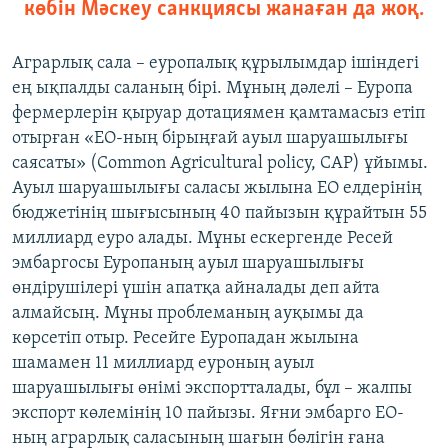
көбін Мәскеу санкциясы жанаған да жоқ.
Аграрлық сала – еуропалық құрылымдар ішіндегі
ең ықпалды саланың бірі. Мұның дәлелі – Еуропа
фермерлерін қыруар дотациямен қамтамасыз етіп
отырған «ЕО-ның бірыңғай ауыл шаруашылығы
саясаты» (Common Agricultural policy, CAP) ұйымы.
Ауыл шаруашылығы саласы жылына ЕО елдерінің
бюджетінің шығысының 40 пайызын құрайтын 55
миллиард еуро алады. Мұны ескергенде Ресей
эмбаргосы Еуропаның ауыл шаруашылығы
өндірушілері үшін апатқа айналады деп айта
алмайсың. Мұны проблеманың ауқымы да
көрсетіп отыр. Ресейге Еуропадан жылына
шамамен 11 миллиард еуроның ауыл
шаруашылығы өнімі экспортталады, бұл – жалпы
экспорт көлемінің 10 пайызы. Яғни эмбарго ЕО-
ның аграрлық саласының шағын бөлігін ғана