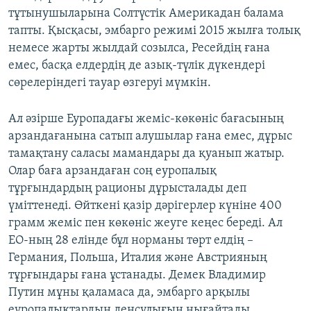
тұтынушыларына Солтүстік Америкадан балама
тапты. Қысқасы, эмбарго режимі 2015 жылға толық
немесе жарты жылдай созылса, Ресейдің ғана
емес, басқа елдердің де азық-түлік дүкендері
сөрелеріндегі тауар өзгеруі мүмкін.
Ал әзірше Еуропадағы жеміс-көкөніс бағасының
арзандағанына сатып алушылар ғана емес, дұрыс
тамақтану саласы мамандары да қуанып жатыр.
Олар баға арзандаған соң еуропалық
тұрғындардың рационы дұрысталады деп
үміттенеді. Өйткені қазір дәрігерлер күніне 400
грамм жеміс пен көкөніс жеуге кеңес береді. Ал
ЕО-ның 28 елінде бұл норманы төрт елдің –
Германия, Польша, Италия және Австрияның
тұрғындары ғана ұстанады. Демек Владимир
Путин мұны қаламаса да, эмбарго арқылы
еуропалықтардың денсулығын нығайтады.