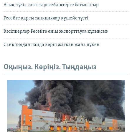
Азық-түлік соғысы ресейліктерге батып отыр
Ресейге қарсы санкциялар күшейе түсті
Кәсіпкерлер Ресейге өнім экспорттауға құлықсыз
Санкциядан пайда көріп жатқан жаңа дүкен
Оқыңыз. Көріңіз. Тыңдаңыз