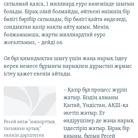
сатылмай қалса, 1 миллиард еуро көлемінде шығын
болады. Бірақ олай болмайды, өйткені өнімнің бір
бөлігі бәрібір сатылады, бір бөлігі қайта өңделеді,
сондықтан қазір нақты айту қиын. Менің
болжамымша, жарты миллиардтай еуро
жоғалтамыз, – дейді ол.
Ол бұл қиындықтан шығу үшін жаңа нарық іздеу
керек немесе бұрынғы нарықпен дұрыстап жұмыс
істеу қажет екенін айтады.
– Қазір бұл процесс жүріп
жатыр. Біздің алманы
Қытай, Үндістан, АҚШ-қа
әкетіп жатыр. Ет
өндірушілер де жаңа нарық
Ресей өнім "импорттық
іздестіріп жатыр. Бірақ бір
тағамнан артық"
екенін дәріптеген
қиыны, бұрын Ресей