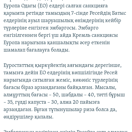
Еуропа Одағы (ЕО) елдері салған санкцияға
қарымта ретінде тамыздың 7-сінде Ресейдің Батыс
елдерінің ауыл шаруашылық өнімдерінің кейбір
түрлеріне енгізген эмбаргосы. Эмбарго
енгізілгеннен бергі үш айда Кремль санкциясы
Еуропа нарығына қаншалықты әсер еткенін
шамалап бағалауға болады.
Еуростаттың қыркүйектің аяғындағы дерегінше,
тамызға дейін ЕО елдерінің көпшілігінде Ресей
нарығында сатылған жеміс, көкөніс түрлерінің
бағасы біраз арзандағаны байқалған. Мысалы,
алмұрттың бағасы – 50, шабдалы – 40, тәтті бұрыш
– 35, гүлді капуста – 30, алма 20 пайызға
арзандаған. Бұған тұтынушылар риза болса да,
өндірушілер қапалы.