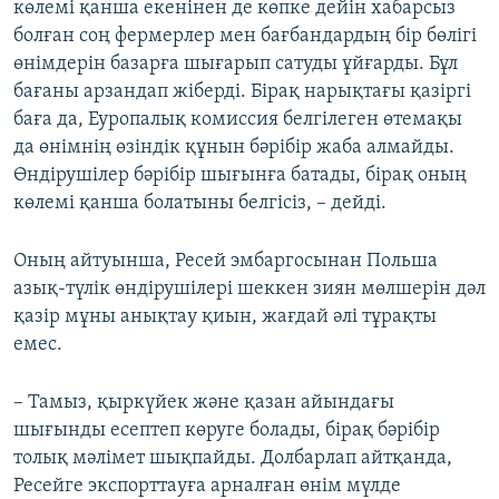
көлемі қанша екенінен де көпке дейін хабарсыз
болған соң фермерлер мен бағбандардың бір бөлігі
өнімдерін базарға шығарып сатуды ұйғарды. Бұл
бағаны арзандап жіберді. Бірақ нарықтағы қазіргі
баға да, Еуропалық комиссия белгілеген өтемақы
да өнімнің өзіндік құнын бәрібір жаба алмайды.
Өндірушілер бәрібір шығынға батады, бірақ оның
көлемі қанша болатыны белгісіз, – дейді.
Оның айтуынша, Ресей эмбаргосынан Польша
азық-түлік өндірушілері шеккен зиян мөлшерін дәл
қазір мұны анықтау қиын, жағдай әлі тұрақты
емес.
– Тамыз, қыркүйек және қазан айындағы
шығынды есептеп көруге болады, бірақ бәрібір
толық мәлімет шықпайды. Долбарлап айтқанда,
Ресейге экспорттауға арналған өнім мүлде