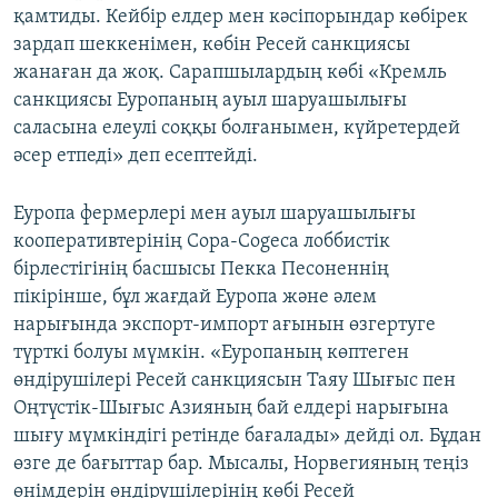
қамтиды. Кейбір елдер мен кәсіпорындар көбірек
зардап шеккенімен, көбін Ресей санкциясы
жанаған да жоқ. Сарапшылардың көбі «Кремль
санкциясы Еуропаның ауыл шаруашылығы
саласына елеулі соққы болғанымен, күйретердей
әсер етпеді» деп есептейді.
Еуропа фермерлері мен ауыл шаруашылығы
кооперативтерінің Copa-Cogeca лоббистік
бірлестігінің басшысы Пекка Песоненнің
пікірінше, бұл жағдай Еуропа және әлем
нарығында экспорт-импорт ағынын өзгертуге
түрткі болуы мүмкін. «Еуропаның көптеген
өндірушілері Ресей санкциясын Таяу Шығыс пен
Оңтүстік-Шығыс Азияның бай елдері нарығына
шығу мүмкіндігі ретінде бағалады» дейді ол. Бұдан
өзге де бағыттар бар. Мысалы, Норвегияның теңіз
өнімдерін өндірушілерінің көбі Ресей