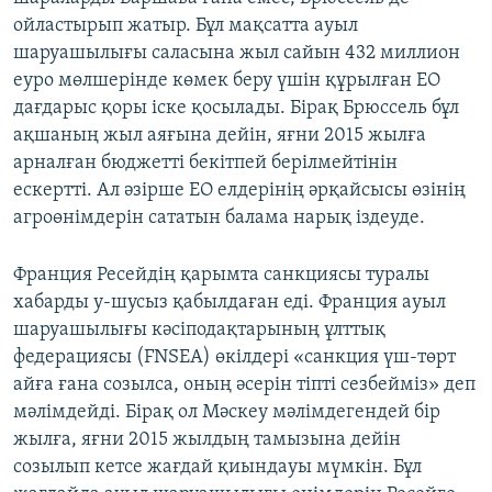
ойластырып жатыр. Бұл мақсатта ауыл
шаруашылығы саласына жыл сайын 432 миллион
еуро мөлшерінде көмек беру үшін құрылған ЕО
дағдарыс қоры іске қосылады. Бірақ Брюссель бұл
ақшаның жыл аяғына дейін, яғни 2015 жылға
арналған бюджетті бекітпей берілмейтінін
ескертті. Ал әзірше ЕО елдерінің әрқайсысы өзінің
агроөнімдерін сататын балама нарық іздеуде.
Франция Ресейдің қарымта санкциясы туралы
хабарды у-шусыз қабылдаған еді. Франция ауыл
шаруашылығы кәсіподақтарының ұлттық
федерациясы (FNSEA) өкілдері «санкция үш-төрт
айға ғана созылса, оның әсерін тіпті сезбейміз» деп
мәлімдейді. Бірақ ол Мәскеу мәлімдегендей бір
жылға, яғни 2015 жылдың тамызына дейін
созылып кетсе жағдай қиындауы мүмкін. Бұл