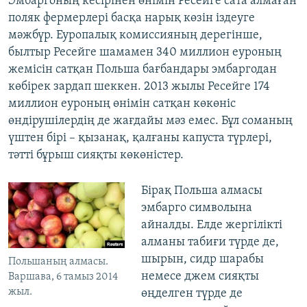
Эмбаргоның кесірінен өнімін Ресейге сата алмаған
поляк фермерлері басқа нарық көзін іздеуге
мәжбүр. Еуропалық комиссияның дерегінше,
былтыр Ресейге шамамен 340 миллион еуроның
жемісін сатқан Польша бағбандары эмбаргодан
көбірек зардап шеккен. 2013 жылы Ресейге 174
миллион еуроның өнімін сатқан көкөніс
өндірушілердің де жағдайы мәз емес. Бұл соманың
үштен бірі – қызанақ, қалғаны капуста түрлері,
тәтті бұрыш сияқты көкөністер.
Бірақ Польша алмасы
эмбарго символына
айналды. Елде жергілікті
алманы табиғи түрде де,
шырын, сидр шарабы
Польшаның алмасы.
немесе джем сияқты
Варшава, 6 тамыз 2014
жыл.
өңделген түрде де