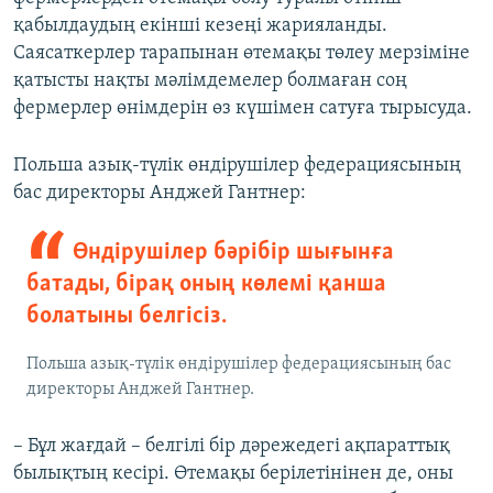
қабылдаудың екінші кезеңі жарияланды.
Саясаткерлер тарапынан өтемақы төлеу мерзіміне
қатысты нақты мәлімдемелер болмаған соң
фермерлер өнімдерін өз күшімен сатуға тырысуда.
Польша азық-түлік өндірушілер федерациясының
бас директоры Анджей Гантнер:
Өндірушілер бәрібір шығынға
батады, бірақ оның көлемі қанша
болатыны белгісіз.
Польша азық-түлік өндірушілер федерациясының бас
директоры Анджей Гантнер.
– Бұл жағдай – белгілі бір дәрежедегі ақпараттық
былықтың кесірі. Өтемақы берілетінінен де, оны