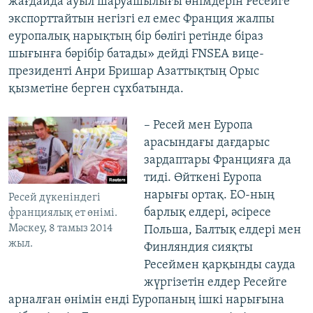
жағдайда ауыл шаруашылығы өнімдерін Ресейге
экспорттайтын негізгі ел емес Франция жалпы
еуропалық нарықтың бір бөлігі ретінде біраз
шығынға бәрібір батады» дейді FNSEA вице-
президенті Анри Бришар Азаттықтың Орыс
қызметіне берген сұхбатында.
– Ресей мен Еуропа
арасындағы дағдарыс
зардаптары Францияға да
тиді. Өйткені Еуропа
нарығы ортақ. ЕО-ның
Ресей дүкеніндегі
барлық елдері, әсіресе
франциялық ет өнімі.
Мәскеу, 8 тамыз 2014
Польша, Балтық елдері мен
жыл.
Финляндия сияқты
Ресеймен қарқынды сауда
жүргізетін елдер Ресейге
арналған өнімін енді Еуропаның ішкі нарығына