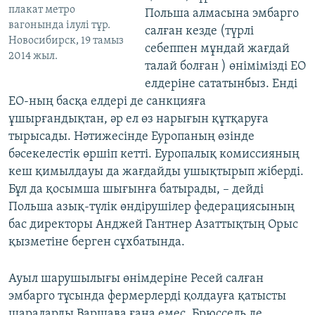
плакат метро
Польша алмасына эмбарго
вагонында ілулі тұр.
салған кезде (түрлі
Новосибирск, 19 тамыз
себеппен мұндай жағдай
2014 жыл.
талай болған ) өнімімізді ЕО
елдеріне сататынбыз. Енді
ЕО-ның басқа елдері де санкцияға
ұшырғандықтан, әр ел өз нарығын құтқаруға
тырысады. Нәтижесінде Еуропаның өзінде
бәсекелестік өршіп кетті. Еуропалық комиссияның
кеш қимылдауы да жағдайды ушықтырып жіберді.
Бұл да қосымша шығынға батырады, – дейді
Польша азық-түлік өндірушілер федерациясының
бас директоры Анджей Гантнер Азаттықтың Орыс
қызметіне берген сұхбатында.
Ауыл шарушылығы өнімдеріне Ресей салған
эмбарго тұсында фермерлерді қолдауға қатысты
шараларды Варшава ғана емес, Брюссель де