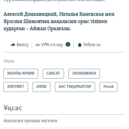
Алексей Дзикавицкий, Наталья Каневская мен
Ярослав Шимовтың мақаласын орыс тілінен
аударған – Айжан Оралғазы.
Бөлісу
VPN-сіз оқу
Follow us
Айдар
ЖАЛПЫ АРХИВ
САЯСАТ
ЭКОНОМИКА
ӘЛЕУМЕТ
ӘЛЕМ
БАС ТАҚЫРЫПТАР
Ресей
Ұқсас
Апельсин орнына әңгелек