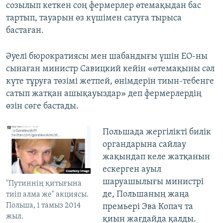
созылып кеткен соң фермерлер өтемақыдан бас
тартып, тауарын өз күшімен сатуға тырыса
бастаған.
Әуелі бюрократиясы мен шабандығы үшін ЕО-ны
сынаған министр Савицкий кейін «өтемақыны сәл
күте тұруға төзімі жетпей, өнімдерін тиын-тебенге
сатып жатқан ашықауыздар» деп фермерлердің
өзін сөге бастады.
Польшада жергілікті билік
органдарына сайлау
жақындап келе жатқанын
ескерген ауыл
шаруашылығы министрі
"Путиннің қитығына
де, Польшаның жаңа
тиіп алма же" акциясы.
Польша, 1 тамыз 2014
премьері Эва Копач та
жыл.
қиын жағдайда қалды.