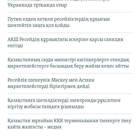
Украинада тұтқында отыр
Путин елден кеткен ресейліктердің құқығын
шектейтін заңға қол қойды
АҚШ Ресейдің құрлықтағы әскеріне қарсы санкция
енгізді
Қазақстанның сауда министрі кәсіпкерлерге отандық
маркетплейстерге басымдық беру жайлы кеңес айтты
Ресейлік шенеунік Мәскеу мен Астана
маркетплейстерді біріктірмек дейді
Қазақстанға шетелдіктерді электронды рұқсатпен
кіргізу жобасы талқыға ұсынылды
Қазақстан мұнайын КҚК терминалынан танкерге тиеу
қайта жалғасты – медиа