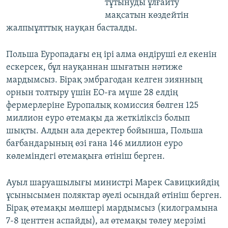
тұтынуды ұлғайту
мақсатын көздейтін
жалпыұлттық науқан басталды.
Польша Еуропадағы ең ірі алма өндіруші ел екенін
ескерсек, бұл науқаннан шығатын нәтиже
мардымсыз. Бірақ эмбрагодан келген зиянның
орнын толтыру үшін ЕО-ға мүше 28 елдің
фермерлеріне Еуропалық комиссия бөлген 125
миллион еуро өтемақы да жеткіліксіз болып
шықты. Алдын ала деректер бойынша, Польша
бағбандарының өзі ғана 146 миллион еуро
көлеміндегі өтемақыға өтініш берген.
Ауыл шаруашылығы министрі Марек Савицкийдің
ұсынысымен поляктар әуелі осындай өтініш берген.
Бірақ өтемақы мөлшері мардымсыз (килограмына
7-8 центтен аспайды), ал өтемақы төлеу мерзімі