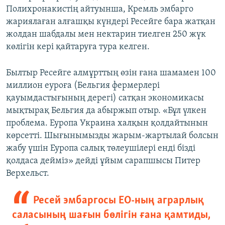
Полихронакистің айтуынша, Кремль эмбарго
жариялаған алғашқы күндері Ресейге бара жатқан
жолдан шабдалы мен нектарин тиелген 250 жүк
көлігін кері қайтаруға тура келген.
Былтыр Ресейге алмұрттың өзін ғана шамамен 100
миллион еуроға (Бельгия фермерлері
қауымдастығының дерегі) сатқан экономикасы
мықтырақ Бельгия да абыржып отыр. «Бұл үлкен
проблема. Еуропа Украина халқын қолдайтынын
көрсетті. Шығынымызды жарым-жартылай болсын
жабу үшін Еуропа салық төлеушілері енді бізді
қолдаса дейміз» дейді ұйым сарапшысы Питер
Верхельст.
Ресей эмбаргосы ЕО-ның аграрлық
саласының шағын бөлігін ғана қамтиды,