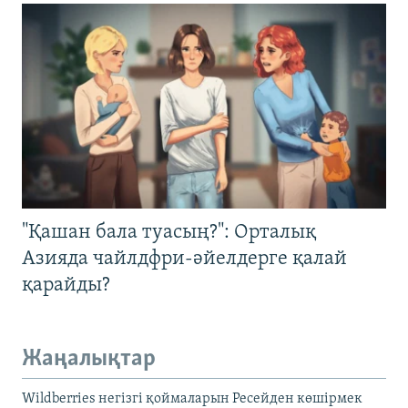
"Қашан бала туасың?": Орталық
Азияда чайлдфри-әйелдерге қалай
қарайды?
Жаңалықтар
Wildberries негізгі қоймаларын Ресейден көшірмек