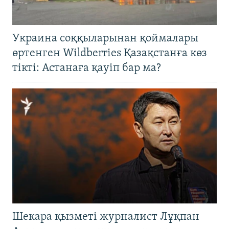
Украина соққыларынан қоймалары
өртенген Wildberries Қазақстанға көз
тікті: Астанаға қауіп бар ма?
Шекара қызметі журналист Лұқпан