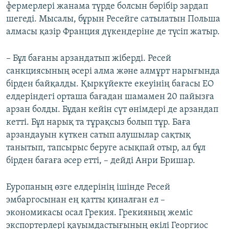
фермерлері жанама түрде болсын бәрібір зардап
шегеді. Мысалы, бұрын Ресейге сатылатын Польша
алмасы қазір Франция дүкендеріне де түсіп жатыр.
– Бұл бағаны арзандатып жіберді. Ресей
санкциясының әсері алма және алмұрт нарығында
бірден байқалды. Қыркүйекте екеуінің бағасы ЕО
елдеріндегі орташа бағадан шамамен 20 пайызға
арзан болды. Бұдан кейін сүт өнімдері де арзандап
кетті. Бұл нарық та тұрақсыз болып тұр. Баға
арзандауын күткен сатып алушылар сақтық
танытып, тапсырыс беруге асықпай отыр, ал бұл
бірден бағаға әсер етті, – дейді Анри Бришар.
Еуропаның өзге елдерінің ішінде Ресей
эмбаргосынан ең қатты қиналған ел –
экономикасы осал Грекия. Грекияның жеміс
экспортерлері қауымдастығының өкілі Георгиос