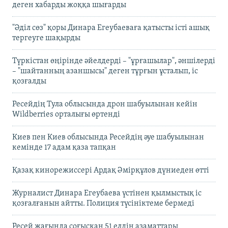
деген хабарды жоққа шығарды
"Әділ сөз" қоры Динара Егеубаеваға қатысты істі ашық
тергеуге шақырды
Түркістан өңірінде әйелдерді – "ұрғашылар", әншілерді
– "шайтанның азаншысы" деген тұрғын ұсталып, іс
қозғалды
Ресейдің Тула облысында дрон шабуылынан кейін
Wildberries орталығы өртенді
Киев пен Киев облысында Ресейдің әуе шабуылынан
кемінде 17 адам қаза тапқан
Қазақ кинорежиссері Ардақ Әмірқұлов дүниеден өтті
Журналист Динара Егеубаева үстінен қылмыстық іс
қозғалғанын айтты. Полиция түсініктеме бермеді
Ресей жағында соғысқан 51 елдің азаматтары