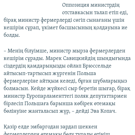
Оппозиция министрдің
отставкасын талап етіп еді,
бірақ министр фермерлерді сөгіп сынағаны үшін
кешірім сұрап, үкімет басшысының қолдауына ие
болды.
– Менің білуімше, министр мырза фермерлерден
кешірім сұрады. Марек Савицкийдің шындығында
сіздердің қамдарыңызды ойлап Брюссельде
айтысып-тартысып жүргенін Польша
фермерлеріне айтқым келеді, бұған шүбәларыңыз
болмасын. Кейде жүйкесі сыр беретін шығар, бірақ
министр Еуропарламенттегі поляк депутаттармен
бірлесіп Польшаға барынша көбірек өтемақы
бөлінуіне жанталасып жүр, – дейді Эва Копач.
Қазір елде эмбаргодан зардап шеккен
фермерлерден өтемақы бөлу туралы өтініш