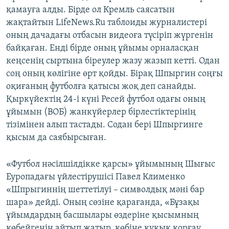
қамауға алды. Бірде ол Кремль саясатын
жақтайтын LifeNews.Ru таблоиды журналистері
оның дачадағы отбасын видеоға түсіріп жүргенін
байқаған. Енді бірде оның ұйымы орналасқан
кеңсенің сыртына біреулер жазу жазып кетті. Одан
соң оның көлігіне өрт қойды. Бірақ Шпыргин соңғы
оқиғаның футболға қатысы жоқ деп санайды.
Қыркүйектің 24-і күні Ресей футбол одағы оның
ұйымын (ВОБ) жанкүйерлер бірлестіктерінің
тізімінен алып тастады. Содан бері Шпыргинге
қысым да саябырсыған.
«Футбол нәсілшілдікке қарсы» ұйымының Шығыс
Еуропадағы үйлестірушісі Павел Клименко
«Шпрыгиннің шеттетілуі – символдық мәні бар
шара» дейді. Оның сөзіне қарағанда, «Бұзақы
ұйымдардың басшылары өздеріне қысымның
көбейгенін айтып жатыр, көбіне құқық қорғау