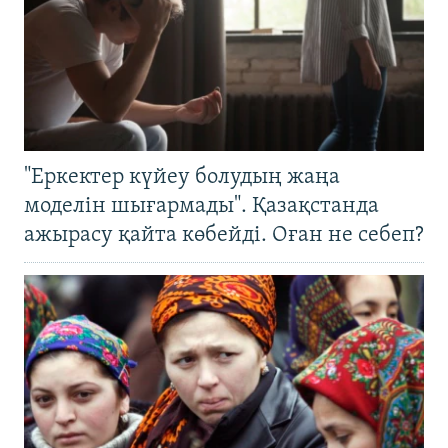
"Еркектер күйеу болудың жаңа
моделін шығармады". Қазақстанда
ажырасу қайта көбейді. Оған не себеп?