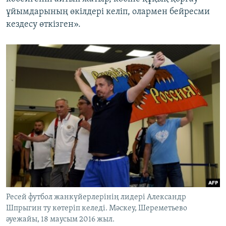
ұйымдарының өкілдері келіп, олармен бейресми
кездесу өткізген».
Ресей футбол жанкүйерлерінің лидері Александр
Шпрыгин ту көтеріп келеді. Мәскеу, Шереметьево
әуежайы, 18 маусым 2016 жыл.