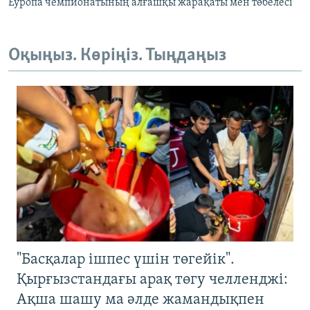
Еуропа чемпионатының алғашқы жарақаты мен төбелесі
Оқыңыз. Көріңіз. Тыңдаңыз
"Басқалар ішпес үшін төгейік".
Қырғызстандағы арақ төгу челленджі:
Ақша шашу ма әлде жамандықпен