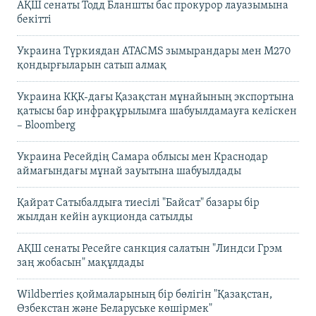
АҚШ сенаты Тодд Бланшты бас прокурор лауазымына
бекітті
Украина Түркиядан ATACMS зымырандары мен M270
қондырғыларын сатып алмақ
Украина КҚК-дағы Қазақстан мұнайының экспортына
қатысы бар инфрақұрылымға шабуылдамауға келіскен
– Bloomberg
Украина Ресейдің Самара облысы мен Краснодар
аймағындағы мұнай зауытына шабуылдады
Қайрат Сатыбалдыға тиесілі "Байсат" базары бір
жылдан кейін аукционда сатылды
АҚШ сенаты Ресейге санкция салатын "Линдси Грэм
заң жобасын" мақұлдады
Wildberries қоймаларының бір бөлігін "Қазақстан,
Өзбекстан және Беларуське көшірмек"