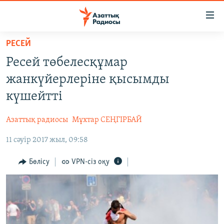
Accessibility
links
Skip
РЕСЕЙ
to
ЖАҢАЛЫҚТАР
Ресей төбелесқұмар
main
САЯСАТ
content
жанкүйерлеріне қысымды
AZATTYQTV
Skip
күшейтті
to
ҚАҢТАР ОҚИҒАСЫ
main
Азаттық радиосы
Мұхтар СЕҢГІРБАЙ
АДАМ ҚҰҚЫҚТАРЫ
Navigation
Skip
11 сәуір 2017 жыл, 09:58
ӘЛЕУМЕТ
to
ӘЛЕМ
Бөлісу
VPN-сіз оқу
Search
АРНАЙЫ ЖОБАЛАР
Русский