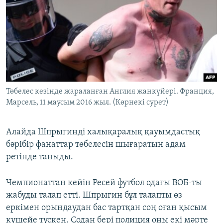
Төбелес кезінде жараланған Англия жанкүйері. Франция,
Марсель, 11 маусым 2016 жыл. (Көрнекі сурет)
Алайда Шпрыгинді халықаралық қауымдастық
бәрібір фанаттар төбелесін шығаратын адам
ретінде таныды.
Чемпионаттан кейін Ресей футбол одағы ВОБ-ты
жабуды талап етті. Шпрыгин бұл талапты өз
еркімен орындаудан бас тартқан соң оған қысым
күшейе түскен. Содан бері полиция оны екі мәрте