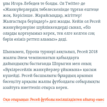
ұлы Игорь Лебедев те болды. Ол Twitter-де
«Жанкүйерлердің төбелескенінде тұрған ештеңе
жоқ. Керісінше. Жарайсыңдар, жігіттер!
Жалғастыра беріңдер!» деп жазды. Кейін ол Ресей
жанкүйерлеріне шүйліккендерді сынап, «біз
оларды қорғауымыз керек, тек елге келген соң
бәрін өзіміз реттеп аламыз» деді.
Шынымен, Еуропа турнирі аяқталып, Ресей 2018
жылғы Әлем чемпионатын қабылдауға
дайындықты бастағанда Шпрыгин мен оның
«Бүкілресейлік жанкүйерлер ұйымына» қысым
күшейді. Ресей басшылығы бұлардың арынын
бәсеңсіту арқылы жалпы футболдағы озбырлықты
азайтуға ниеттеніп отырса керек.
Оқи отырыңыз: Ресей футболы нәсілшілдіктен айығар емес