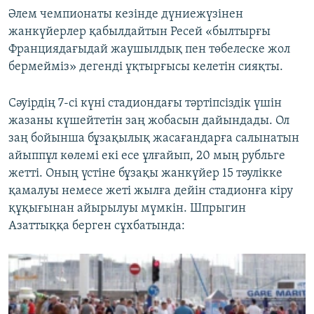
Әлем чемпионаты кезінде дүниежүзінен
жанкүйерлер қабылдайтын Ресей «былтырғы
Франциядағыдай жаушылдық пен төбелеске жол
бермейміз» дегенді ұқтырғысы келетін сияқты.
Сәуірдің 7-сі күні стадиондағы тәртіпсіздік үшін
жазаны күшейтетін заң жобасын дайындады. Ол
заң бойынша бұзақылық жасағандарға салынатын
айыппұл көлемі екі есе ұлғайып, 20 мың рубльге
жетті. Оның үстіне бұзақы жанкүйер 15 тәулікке
қамалуы немесе жеті жылға дейін стадионға кіру
құқығынан айырылуы мүмкін. Шпрыгин
Азаттыққа берген сұхбатында: