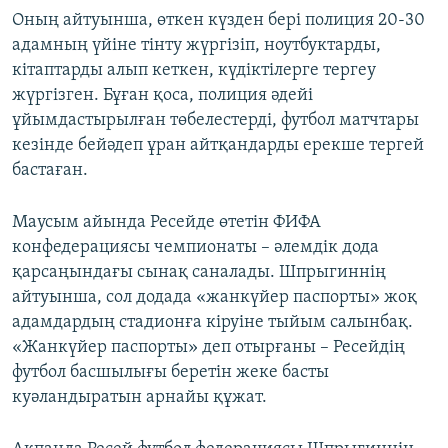
Оның айтуынша, өткен күзден бері полиция 20-30
адамның үйіне тінту жүргізіп, ноутбуктарды,
кітаптарды алып кеткен, күдіктілерге тергеу
жүргізген. Бұған қоса, полиция әдейі
ұйымдастырылған төбелестерді, футбол матчтары
кезінде бейәдеп ұран айтқандарды ерекше тергей
бастаған.
Маусым айында Ресейде өтетін ФИФА
конфедерациясы чемпионаты – әлемдік дода
қарсаңындағы сынақ саналады. Шпрыгиннің
айтуынша, сол додада «жанкүйер паспорты» жоқ
адамдардың стадионға кіруіне тыйым салынбақ.
«Жанкүйер паспорты» деп отырғаны – Ресейдің
футбол басшылығы беретін жеке басты
куәландыратын арнайы құжат.