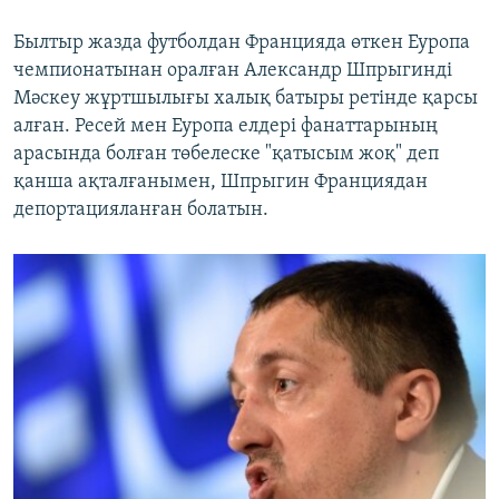
Былтыр жазда футболдан Францияда өткен Еуропа
чемпионатынан оралған Александр Шпрыгинді
Мәскеу жұртшылығы халық батыры ретінде қарсы
алған. Ресей мен Еуропа елдері фанаттарының
арасында болған төбелеске "қатысым жоқ" деп
қанша ақталғанымен, Шпрыгин Франциядан
депортацияланған болатын.