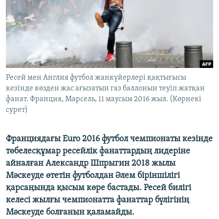
ЖАЗЫЛЫҢЫЗ
Басқа тілдерде
Ресей мен Англия футбол жанкүйерлері қақтығысы
кезінде көзден жас ағызатын газ баллонын теуіп жатқан
фанат. Франция, Марсель, 11 маусым 2016 жыл. (Көрнекі
сурет)
Франциядағы Euro 2016 футбол чемпионаты кезінде
төбелесқұмар ресейлік фанаттардың лидеріне
айналған Александр Шпрыгин 2018 жылы
Мәскеуде өтетін футболдан Әлем біріншілігі
қарсаңында қысым көре бастады. Ресей билігі
келесі жылғы чемпионатта фанаттар бүлігінің
Мәскеуде болғанын қаламайды.