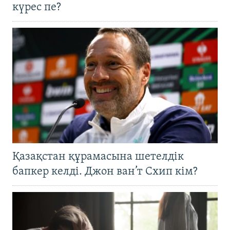
күрес пе?
Қазақстан құрамасына шетелдік
бапкер келді. Джон ван’т Схип кім?