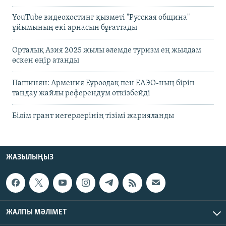
YouTube видеохостинг қызметі "Русская община"
ұйымының екі арнасын бұғаттады
Орталық Азия 2025 жылы әлемде туризм ең жылдам
өскен өңір атанды
Пашинян: Армения Еуроодақ пен ЕАЭО-ның бірін
таңдау жайлы референдум өткізбейді
Білім грант иегерлерінің тізімі жарияланды
ЖАЗЫЛЫҢЫЗ
ЖАЛПЫ МӘЛІМЕТ