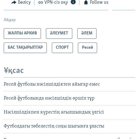
Бөлісу
VPN-сіз оқу
Follow us
Айдар
ЖАЛПЫ АРХИВ
ӘЛЕУМЕТ
ӘЛЕМ
БАС ТАҚЫРЫПТАР
СПОРТ
Ресей
Ұқсас
Ресей футболы нәсілшілдіктен айығар емес
Ресей футболында нәсілшілдік өршіп тұр
Нәсілшілдікпен күрестің ағылшындық үлгісі
Футболдағы төбелестің соңы шығынға ұласты