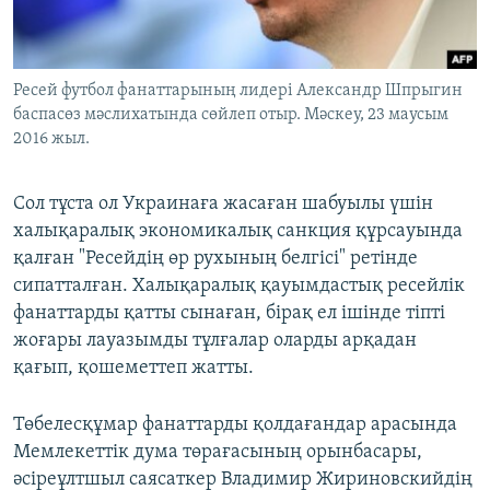
Ресей футбол фанаттарының лидері Александр Шпрыгин
баспасөз мәслихатында сөйлеп отыр. Мәскеу, 23 маусым
2016 жыл.
Сол тұста ол Украинаға жасаған шабуылы үшін
халықаралық экономикалық санкция құрсауында
қалған "Ресейдің өр рухының белгісі" ретінде
сипатталған. Халықаралық қауымдастық ресейлік
фанаттарды қатты сынаған, бірақ ел ішінде тіпті
жоғары лауазымды тұлғалар оларды арқадан
қағып, қошеметтеп жатты.
Төбелесқұмар фанаттарды қолдағандар арасында
Мемлекеттік дума төрағасының орынбасары,
әсіреұлтшыл саясаткер Владимир Жириновскийдің