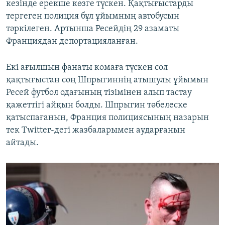
кезінде ерекше көзге түскен. Қақтығыстарды
тергеген полиция бұл ұйымның автобусын
тәркілеген. Артынша Ресейдің 29 азаматы
Франциядан депортацияланған.
Екі ағылшын фанаты комаға түскен сол
қақтығыстан соң Шпрыгиннің атышулы ұйымын
Ресей футбол одағының тізімінен алып тастау
қажеттігі айқын болды. Шпрыгин төбелеске
қатыспағанын, Франция полициясының назарын
тек Twitter-дегі жазбаларымен аударғанын
айтады.