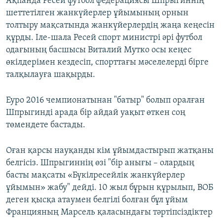
Ақпанда Ресей футбол федерациясы Шпрыгиннің
шеттетілген жанкүйерлер ұйымының орнын
толтыру мақсатында жанкүйерлердің жаңа кеңесін
құрды. Іле-шала Ресей спорт министрі әрі футбол
одағының басшысы Виталий Мутко осы кеңес
өкілдерімен кездесіп, спорттағы мәселелерді бірге
талқылауға шақырды.
Еуро 2016 чемпионатынан "батыр" болып оралған
Шпрыгинді арада бір айдай уақыт өткен соң
төмендете бастады.
Оған қарсы науқанды кім ұйымдастырып жатқаны
белгісіз. Шпрыгиннің өзі "бір анығы – олардың
басты мақсаты «Бүкілресейлік жанкүйерлер
ұйымын» жабу" дейді. 10 жыл бұрын құрылып, ВОБ
деген қысқа атаумен белгілі болған бұл ұйым
Францияның Марсель қаласындағы тәртіпсіздіктер