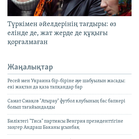
Түркімен әйелдерінің тағдыры: өз
елінде де, жат жерде де құқығы
қорғалмаған
Жаңалықтар
Ресей мен Украина бір-біріне әуе шабуылын жасады:
екі жақтан да қаза тапқандар бар
Самат Смақов "Атырау" футбол клубының бас бапкері
болып тағайындалды
Биліктегі "Тиса" партиясы Венгрия президенттігіне
заңгер Андраш Баканы ұсынбақ