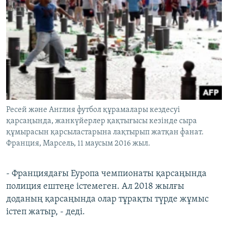
Ресей және Англия футбол құрамалары кездесуі
қарсаңында, жанкүйерлер қақтығысы кезінде сыра
құмырасын қарсыластарына лақтырып жатқан фанат.
Франция, Марсель, 11 маусым 2016 жыл.
- Франциядағы Еуропа чемпионаты қарсаңында
полиция ештеңе істемеген. Ал 2018 жылғы
доданың қарсаңында олар тұрақты түрде жұмыс
істеп жатыр, - деді.