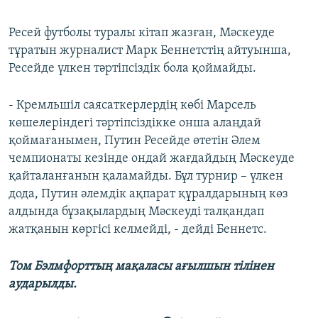
Ресей футболы туралы кітап жазған, Мәскеуде
тұратын журналист Марк Беннетстің айтуынша,
Ресейде үлкен тәртіпсіздік бола қоймайды.
- Кремльшіл саясаткерлердің көбі Марсель
көшелеріндегі тәртіпсіздікке онша алаңдай
қоймағанымен, Путин Ресейде өтетін Әлем
чемпионаты кезінде ондай жағдайдың Мәскеуде
қайталанғанын қаламайды. Бұл турнир – үлкен
дода, Путин әлемдік ақпарат құралдарының көз
алдында бұзақылардың Мәскеуді талқандап
жатқанын көргісі келмейді, - дейді Беннетс.
Том Бэлмфорттың мақаласы ағылшын тілінен
аударылды.