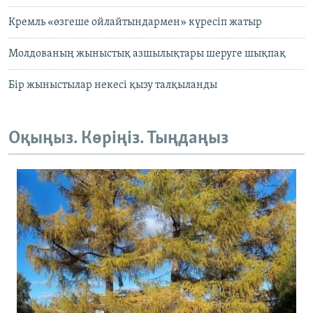
Кремль «өзгеше ойлайтындармен» күресіп жатыр
Молдованың жыныстық азшылықтары шеруге шықпақ
Бір жыныстылар некесі қызу талқыланды
Оқыңыз. Көріңіз. Тыңдаңыз