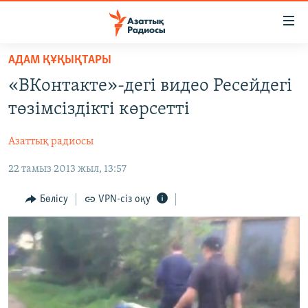
Accessibility
links
Skip
АДАМ ҚҰҚЫҚТАРЫ
to
ЖАҢАЛЫҚТАР
«ВКонтакте»-дегі видео Ресейдегі
main
САЯСАТ
content
төзімсіздікті көрсетті
AZATTYQTV
Skip
to
Азаттық радиосы
ҚАҢТАР ОҚИҒАСЫ
main
22 тамыз 2013 жыл, 13:57
АДАМ ҚҰҚЫҚТАРЫ
Navigation
Skip
ӘЛЕУМЕТ
Бөлісу
VPN-сіз оқу
to
ӘЛЕМ
Search
АРНАЙЫ ЖОБАЛАР
Русский