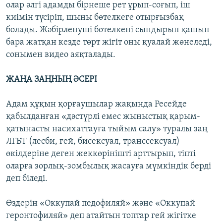
олар әлгі адамды бірнеше рет ұрып-соғып, іш
киімін түсіріп, шыны бөтелкеге отырғызбақ
болады. Жәбірленуші бөтелкені сындырып қашып
бара жатқан кезде төрт жігіт оны қуалай жөнеледі,
сонымен видео аяқталады.
ЖАҢА ЗАҢНЫҢ ӘСЕРІ
Адам құқын қорғаушылар жақында Ресейде
қабылданған «дәстүрлі емес жыныстық қарым-
қатынасты насихаттауға тыйым салу» туралы заң
ЛГБТ (лесби, гей, бисексуал, транссексуал)
өкілдеріне деген жеккөрінішті арттырып, тіпті
оларға зорлық-зомбылық жасауға мүмкіндік берді
деп біледі.
Өздерін «Оккупай педофиляй» және «Оккупай
геронтофиляй» деп атайтын топтар
гей жігітке