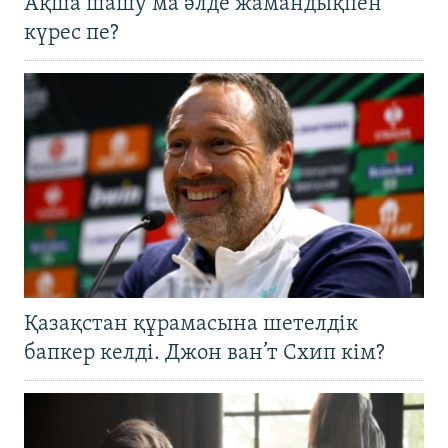
Ақша шашу ма әлде жамандықпен
күрес пе?
Қазақстан құрамасына шетелдік
бапкер келді. Джон ван’т Схип кім?