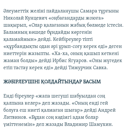
Әлеуметтік желіні пайдаланушы Самара тұрғыны
Николай Кунцевич «оңбағандарды жоюға»
шақырып, «Олар қалағанын жабық бөлмеде істесін.
Баламның көшеде бұндайды көргенін
қаламаймын» дейді. Кейбіреулер тіпті
«құрбандықты одан әрі ұрып-соғу керек еді» деген
ниеттерін жазыпты. «Ха-ха, оның қашып кеткені
жаман болды» дейді Ирбис Ягуаров. «Оны мүгедек
етіп тастау керек еді» дейді Тимурчик Савка.
ЖӘБІРЛЕУШІНІ ҚОЛДАЙТЫНДАР БАСЫМ
Енді біреулер «жапа шегуші шабуылдан соң
қалпына келер» деп жазады. «Оның енді гей
болуға еш ниеті қалмаған шығар» дейді Андрей
Литвинов. «Бұдан соң кәдімгі адам болар
үміттенемін» деп жазады Владимир Шамухин.