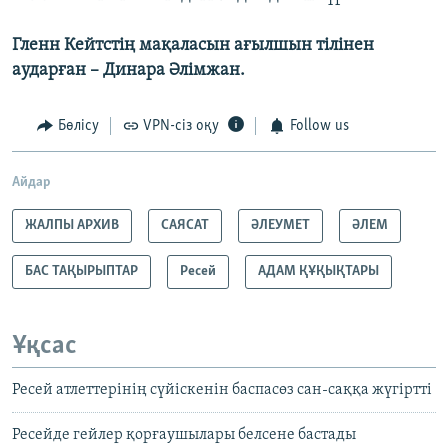
Гленн Кейтстің мақаласын ағылшын тілінен
аударған – Динара Әлімжан.
Бөлісу
VPN-сіз оқу
Follow us
Айдар
ЖАЛПЫ АРХИВ
САЯСАТ
ӘЛЕУМЕТ
ӘЛЕМ
БАС ТАҚЫРЫПТАР
Ресей
АДАМ ҚҰҚЫҚТАРЫ
Ұқсас
Ресей атлеттерінің сүйіскенін баспасөз сан-саққа жүгіртті
Ресейде гейлер қорғаушылары белсене бастады