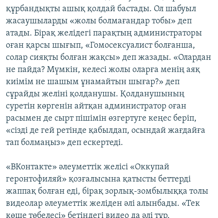
құрбандықты ашық қолдай бастады. Ол шабуыл
жасаушыларды «жолы болмағандар тобы» деп
атады. Бірақ желідегі парақтың администраторы
оған қарсы шығып, «Гомосексуалист болғанша,
солар сияқты болған жақсы» деп жазады. «Олардан
не пайда? Мүмкін, келесі жолы оларға менің аяқ
киімім не шашым ұнамайтын шығар?» деп
сұрайды желіні қолданушы. Қолданушының
суретін көргенін айтқан администратор оған
расымен де сырт пішімін өзгертуге кеңес беріп,
«сізді де гей ретінде қабылдап, осындай жағдайға
тап болмаңыз» деп ескертеді.
«ВКонтакте» әлеуметтік желісі «Оккупай
геронтофиляй» қозғалысына қатысты беттерді
жаппақ болған еді, бірақ зорлық-зомбылыққа толы
видеолар әлеуметтік желіден әлі алынбады. «Тек
көше төбелесі» бетіндегі видео да әлі тұр.