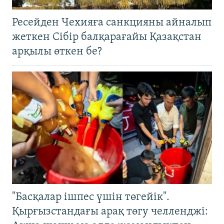
Ресейден Чехияға санкцияны айналып
жеткен Сібір балқарағайы Қазақстан
арқылы өткен бе?
"Басқалар ішпес үшін төгейік".
Қырғызстандағы арақ төгу челленджі: