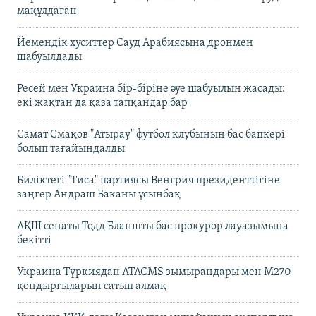
мақұлдаған
Йемендік хуситтер Сауд Арабиясына дронмен
шабуылдады
Ресей мен Украина бір-біріне әуе шабуылын жасады:
екі жақтан да қаза тапқандар бар
Самат Смақов "Атырау" футбол клубының бас бапкері
болып тағайындалды
Биліктегі "Тиса" партиясы Венгрия президенттігіне
заңгер Андраш Баканы ұсынбақ
АҚШ сенаты Тодд Бланшты бас прокурор лауазымына
бекітті
Украина Түркиядан ATACMS зымырандары мен M270
қондырғыларын сатып алмақ