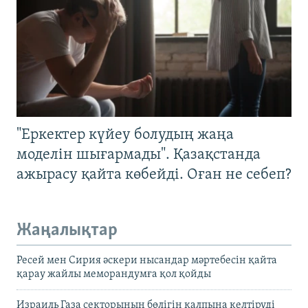
"Еркектер күйеу болудың жаңа
моделін шығармады". Қазақстанда
ажырасу қайта көбейді. Оған не себеп?
Жаңалықтар
Ресей мен Сирия әскери нысандар мәртебесін қайта
қарау жайлы меморандумға қол қойды
Израиль Газа секторының бөлігін қалпына келтіруді