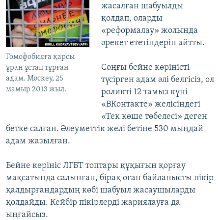
жасалған шабуылды
қолдап, оларды
«реформалау» жолында
әрекет ететіндерін айтты.
Гомофобияға қарсы
Cоңғы бейне көріністі
ұран ұстап тұрған
адам. Мәскеу, 25
түсірген адам әлі белгісіз, ол
мамыр 2013 жыл.
роликті 12 тамыз күні
«ВКонтакте» желісіндегі
«Тек көше төбелесі» деген
бетке салған. Әлеуметтік желі бетіне 530 мыңдай
адам жазылған.
Бейне көрініс ЛГБТ топтары құқығын қорғау
мақсатында салынған, бірақ оған байланысты пікір
қалдырғандардың көбі шабуыл жасаушыларды
қолдайды. Кейбір пікірлерді жариялауға да
ыңғайсыз.