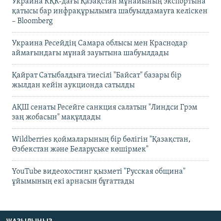
Украина КҚК-дағы Қазақстан мұнайының экспортына
қатысы бар инфрақұрылымға шабуылдамауға келіскен
– Bloomberg
Украина Ресейдің Самара облысы мен Краснодар
аймағындағы мұнай зауытына шабуылдады
Қайрат Сатыбалдыға тиесілі "Байсат" базары бір
жылдан кейін аукционда сатылды
АҚШ сенаты Ресейге санкция салатын "Линдси Грэм
заң жобасын" мақұлдады
Wildberries қоймаларының бір бөлігін "Қазақстан,
Өзбекстан және Беларуське көшірмек"
YouTube видеохостинг қызметі "Русская община"
ұйымының екі арнасын бұғаттады