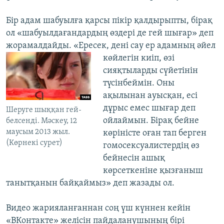
Бір адам шабуылға қарсы пікір қалдырыпты, бірақ
ол «шабуылдағандардың өздері де гей шығар» деп
жорамалдайды. «Ересек, дені сау ер адамның әйел
көйлегін киіп, өзі
сияқтыларды сүйетінін
түсінбеймін. Оны
ақылынан ауысқан, есі
дұрыс емес шығар деп
Шеруге шыққан гей-
ойлаймын. Бірақ бейне
белсенді. Мәскеу, 12
маусым 2013 жыл.
көріністе оған тап берген
(Көрнекі сурет)
гомосексуалистердің өз
бейнесін ашық
көрсеткеніне қызғаныш
танытқанын байқаймыз» деп жазады ол.
Видео жарияланғаннан соң үш күннен кейін
«ВКонтакте» желісін пайдаланушының бірі