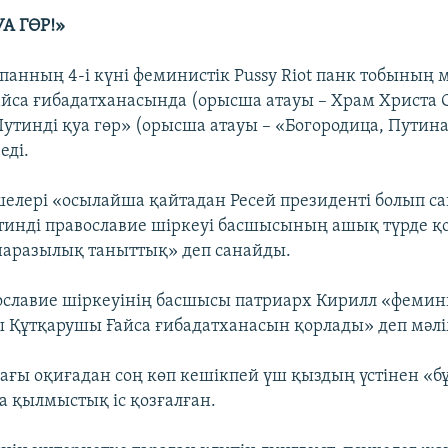
А ГӨР!»
панның 4-і күні феминистік Pussy Riot панк тобының 
йса ғибадатханасында (орысша атауы – Храм Христа 
Путинді қуа гөр» (орысша атауы – «Богородица, Путин
еді.
үшелері «осылайша қайтадан Ресей президенті болып с
инді православие шіркеуі басшысының ашық түрде қ
аразылық таныттық» деп санайды.
ославие шіркеуінің басшысы патриарх Кирилл «фемини
бы Құтқарушы Ғайса ғибадатханасын қорлады» деп мәлі
ағы оқиғадан соң көп кешікпей үш қыздың үстінен «
 қылмыстық іс қозғалған.