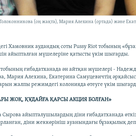
Толоконникова (оң жақта), Мария Алехина (ортада) және Екат
дегі Хамовник аудандық соты Pussy Riot тобының «бұз
ін айыпталған мүшелеріне қатысты үкім шығарды.
ot тобының ғибадатханада ән айтқан мүшелері - Надеж
а, Мария Алехина, Екатерина Самуцевичтің әрқайсы
ларын жалпы режимдегі колонияда өтеуге үкім шығард
АРЫ ЖОҚ, ҚҰДАЙҒА ҚАРСЫ АКЦИЯ БОЛҒАН»
 Сырова айыпталушылардың діни ғибадатханада өткі
рланған, діни жеккөрініш ауанындағы бұзақылық деп