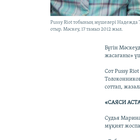
Pussy Riot тобының мүшелері Надежда 
отыр. Мәскеу, 17 тамыз 2012 жыл.
Бүгін Мәскеу
жасағаны» үш
Сот Pussy Ri
Толоконников
соттап, жаза
«САЯСИ АСТ
Судья Марина
мұқият жоспа