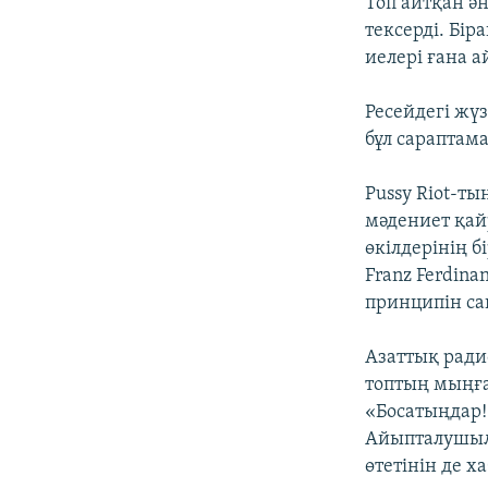
Топ айтқан ә
тексерді. Бір
иелері ғана 
Ресейдегі жү
бұл сараптам
Pussy Riot-т
мәдениет қай
өкілдерінің б
Franz Ferdinan
принципін са
Азаттық радио
топтың мыңға
«Босатыңдар!»
Айыпталушыла
өтетінін де х