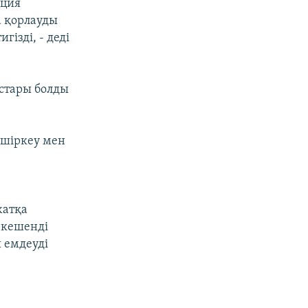
кция
а қорлауды
гізді, - деді
стары болды
 шіркеу мен
жатқа
 кешенді
ы емдеуді