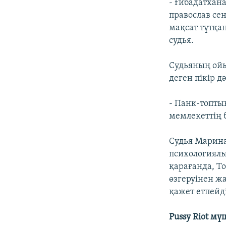
- Ғибадатхана
православ се
мақсат тұтқан.
судья.
Судьяның ойы
деген пікір д
- Панк-топты
мемлекеттің б
Судья Марин
психологиялы
қарағанда, Т
өзгеруінен жа
қажет етпейді
Pussy Riot мү