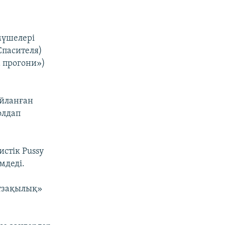
мүшелері
Спасителя)
а прогони»)
айланған
олдап
стік Pussy
мдеді.
бұзақылық»