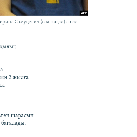
ерина Самуцевич (сол жақта) сотта
ақылық
да
сын 2 жылға
ы.
зген шарасын
 бағалады.