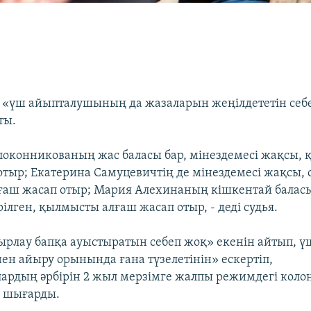
 «үш айыпталушының да жазаларын жеңілдететін себе
ты.
локонникованың жас баласы бар, мінездемесі жақсы,
отыр; Екатерина Самуцевичтің де мінездемесі жақсы, 
аш жасап отыр; Мария Алехинаның кішкентай баласы 
ілген, қылмысты алғаш жасап отыр, - деді судья.
ауырлау бапқа ауыстыратын себеп жоқ» екенін айтып, 
нен айыру орынында ғана түзелетінін» ескертіп,
рдың әрбірін 2 жыл мерзімге жалпы режимдегі коло
м шығарды.