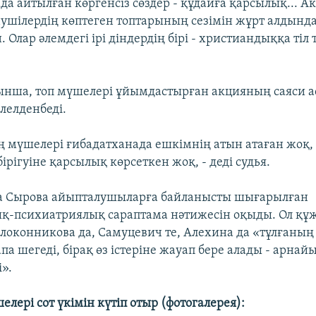
да айтылған көргенсіз сөздер - құдайға қарсылық... А
нушілердің көптеген топтарының сезімін жұрт алдынд
 Олар әлемдегі ірі діндердің бірі - христиандыққа тіл ти
нша, топ мүшелері ұйымдастырған акцияның саяси а
әлелденбеді.
ң мүшелері ғибадатханада ешкімнің атын атаған жоқ,
ірігуіне қарсылық көрсеткен жоқ, - деді судья.
а Сырова айыпталушыларға байланысты шығарылған
қ-психиатриялық сараптама нәтижесін оқыды. Ол құ
олоконникова да, Самуцевич те, Алехина да «тұлғаның
па шегеді, бірақ өз істеріне жауап бере алады - арнай
».
шелері сот үкімін күтіп отыр (фотогалерея):