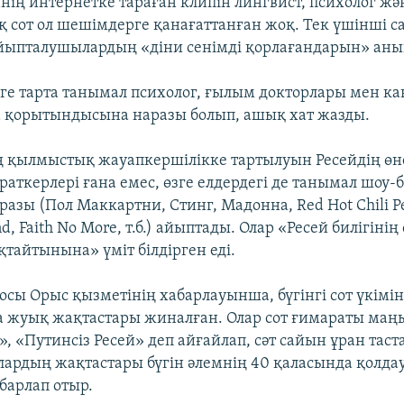
ннің интернетке тараған клипін лингвист, психолог жә
ақ сот ол шешімдерге қанағаттанған жоқ. Тек үшінші 
айыпталушылардың «діни сенімді қорлағандарын» аны
зге тарта танымал психолог, ғылым докторлары мен к
а қорытындысына наразы болып, ашық хат жазды.
ың қылмыстық жауапкершілікке тартылуын Ресейдің өн
раткерлері ғана емес, өзге елдердегі де танымал шоу-
іразы (Пол Маккартни, Стинг, Мадонна, Red Hot Chili Pe
d, Faith No More, т.б.) айыптады. Олар «Ресей билігінің 
қтайтынына» үміт білдірген еді.
сы Орыс қызметінің хабарлауынша, бүгінгі сот үкімін
 жуық жақтастары жиналған. Олар сот ғимараты маң
, «Путинсіз Ресей» деп айғайлап, сәт сайын ұран таст
рдың жақтастары бүгін әлемнің 40 қаласында қолда
абарлап отыр.