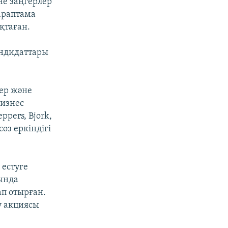
не заңгерлер
сараптама
қтаған.
андидаттары
ер және
бизнес
ppers, Bjork,
сөз еркіндігі
 естуге
ында
ап отырған.
у акциясы