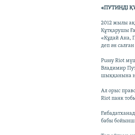
«ПУТИНДІ ҚУ
2012 жылы ақ
Құтқарушы Ға
«Құдай Ана, 
деп ән салған 
Pussy Riot м
Владимир Пут
шыққанына н
Ал орыс прав
Riot панк то
Ғибадатханад
бабы бойынша