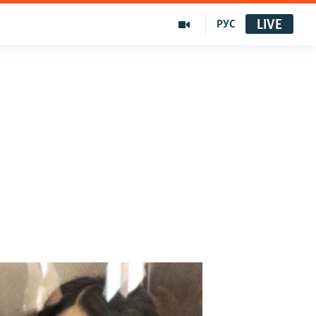
LIVE
РУС