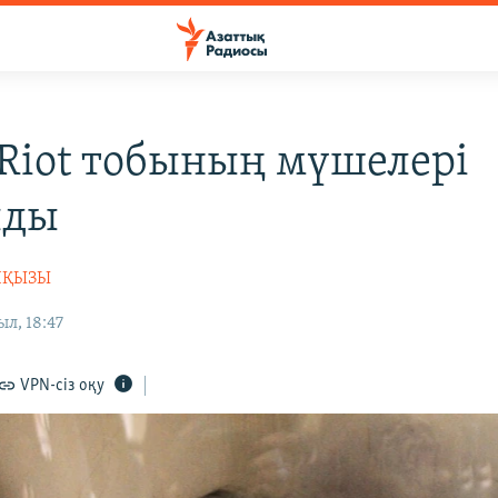
 Riot тобының мүшелері
лды
НҚЫЗЫ
ыл, 18:47
VPN-сіз оқу