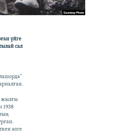
рған үйге
тылай сал
Алашорда"
арналған.
0 жылғы
н 1938
ттың
ұрған.
кен өзге