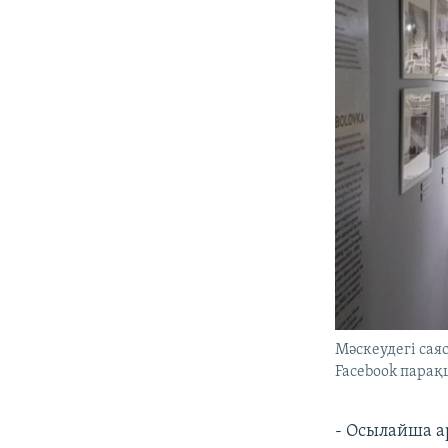
Мәскеудегі сая
Facebook пара
- Осылайша ар