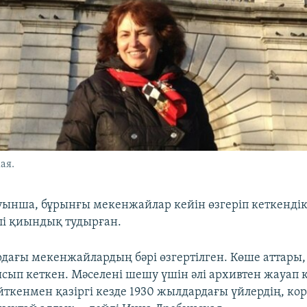
ая.
туынша, бұрынғы мекенжайлар кейін өзгеріп кеткенді
лі қиындық тудырған.
рдағы мекенжайлардың бәрі өзгертілген. Көше аттары,
ысып кеткен. Мәселені шешу үшін әлі архивтен жауап к
ткенмен қазіргі кезде 1930 жылдардағы үйлердің, ко