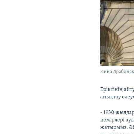
Инна Дробинск
Еріктінің ай
анықтау елеу
- 1930 жылда
нөмірлері ау
жатырмыз. Әй