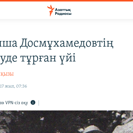
ша Досмұхамедовтің
уде тұрған үйі
НҚЫЗЫ
17 жыл, 07:36
VPN-сіз оқу