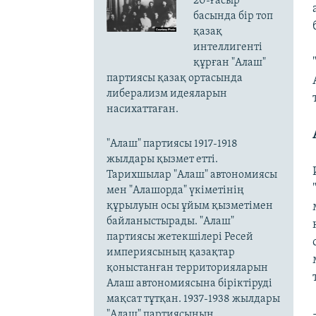
20-ғасыр
басында бір топ
қазақ
интеллигенті
құрған "Алаш"
партиясы қазақ ортасында
либерализм идеяларын
насихаттаған.
"Алаш" партиясы 1917-1918
жылдары қызмет етті.
Тарихшылар "Алаш" автономиясы
мен "Алашорда" үкіметінің
құрылуын осы ұйым қызметімен
байланыстырады. "Алаш"
партиясы жетекшілері Ресей
империясының қазақтар
қоныстанған территорияларын
Алаш автономиясына біріктіруді
мақсат тұтқан. 1937-1938 жылдары
"Алаш" партиясының