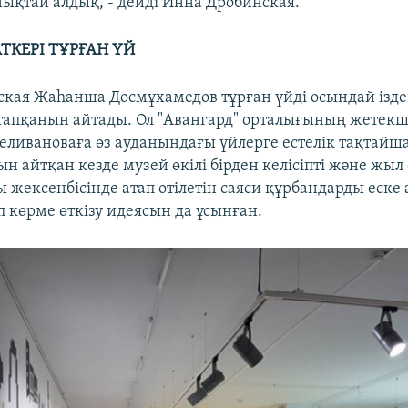
нықтай алдық, - дейді Инна Дробинская.
ТКЕРІ ТҰРҒАН ҮЙ
кая Жаһанша Досмұхамедов тұрған үйді осындай ізде
тапқанын айтады. Ол "Авангард" орталығының жетекш
еливановаға өз ауданындағы үйлерге естелік тақтайш
н айтқан кезде музей өкілі бірден келісіпті және жыл
 жексенбісінде атап өтілетін саяси құрбандарды еске 
 көрме өткізу идеясын да ұсынған.