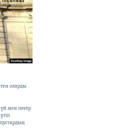
ктен оларды
 үй мен пәтер
үтіп
рпустардың