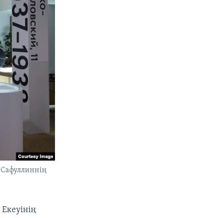
с Сафуллиннің
 Екеуінің