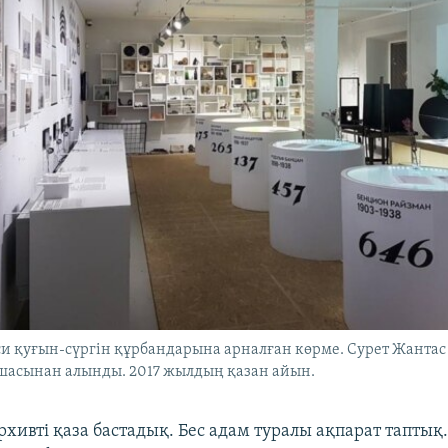
си қуғын-сүргін құрбандарына арналған көрме. Сурет Жанта
қшасынан алынды. 2017 жылдың қазан айын.
хивті қаза бастадық. Бес адам туралы ақпарат таптық.