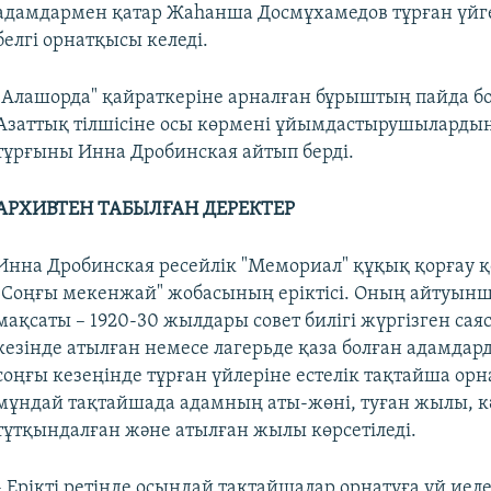
адамдармен қатар Жаһанша Досмұхамедов тұрған үйге
белгі орнатқысы келеді.
"Алашорда" қайраткеріне арналған бұрыштың пайда б
Азаттық тілшісіне осы көрмені ұйымдастырушылардың 
тұрғыны Инна Дробинская айтып берді.
АРХИВТЕН ТАБЫЛҒАН ДЕРЕКТЕР
Инна Дробинская ресейлік "Мемориал" құқық қорғау
"Соңғы мекенжай" жобасының еріктісі. Оның айтуын
мақсаты – 1920-30 жылдары совет билігі жүргізген сая
кезінде атылған немесе лагерьде қаза болған адамдар
соңғы кезеңінде тұрған үйлеріне естелік тақтайша орна
мұндай тақтайшада адамның аты-жөні, туған жылы, кә
тұтқындалған және атылған жылы көрсетіледі.
- Ерікті ретінде осындай тақтайшалар орнатуға үй иел