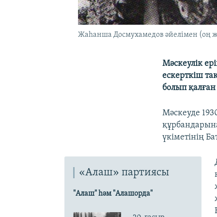
Жаһанша Досмухамедов әйелімен (оң жа
Мәскеулік ер
ескерткіш та
болып қалған
Мәскеуде 193
құрбандарына
үкіметінің Б
«Алаш» партиясы
"Алаш" һәм "Алашорда"