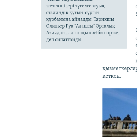
жетекшілері түгелге жуық
сталиндік қуғын-сүргін
құрбанына айналды. Тарихшы
Оливьер Руа "Алашты" Орталық
Азиядағы алғашқы кәсіби партия
деп сипаттайды.
қызметкерлер
кеткен.