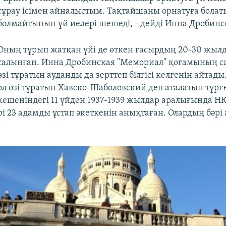
сұрау ісімен айналыстым. Тақтайшаны орнатуға болат
болмайтынын үй иелері шешеді, - дейді Инна Дробинс
Оның тұрып жатқан үйі де өткен ғасырдың 20-30 жыл
салынған. Инна Дробинская "Мемориал" қоғамының 
өзі тұратын ауданды да зерттеп білгісі келгенін айтад
ол өзі тұратын Хавско-Шаболовский деп аталатын тұрғ
кешеніндегі 11 үйден 1937-1939 жылдар аралығында Н
і 23 адамды ұстап әкеткенін анықтаған. Олардың бәрі