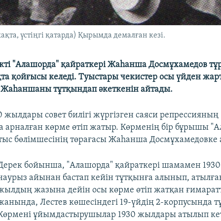
қта, үстіңгі қатарда) Қырымда демалған кезі.
ікті "Алашорда" қайраткері Жаһанша Досмұхамедов тұ
қта қойғысы келеді. Туыстары чекистер осы үйден жар
 Жаһаншаны тұтқындап әкеткенін айтады.
0 жылдары совет билігі жүргізген саяси репрессияның
 арналған көрме өтіп жатыр. Көрменің бір бұрышы "
атыс бөлімшесінің төрағасы Жаһанша Досмұхамедовке 
Дерек бойынша, "Алашорда" қайраткері шамамен 193
наурыз айынан бастап кейін тұтқынға алынып, атылға
жылдың жазына дейін осы көрме өтіп жатқан ғимара
жанында, Лестев көшесіндегі 19-үйдің 2-корпусында т
Көрмені ұйымдастырушылар 1930 жылдары атылып кет