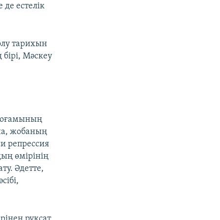
 де естелік
олу тарихын
бірі, Мәскеу
 қоғамының
ша, жобаның
си репрессия
дың өмірінің
ту. Әдетте,
сібі,
ерінен рұқсат