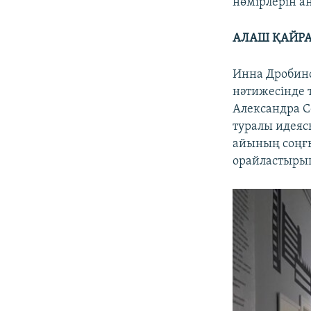
нөмірлерін а
АЛАШ ҚАЙРА
Инна Дробинс
нәтижесінде 
Александра С
туралы идеясы
айының соңғы
орайластырып