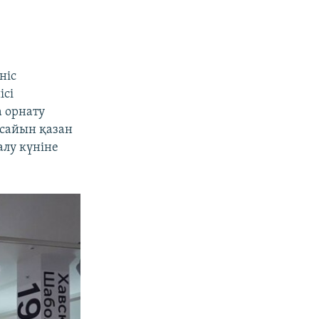
ніс
ісі
а орнату
 сайын қазан
алу күніне