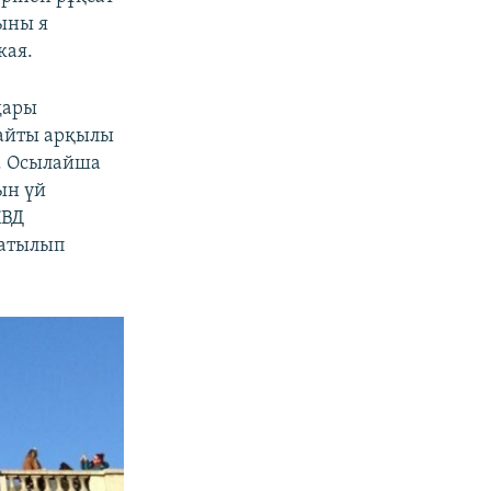
ыны я
кая.
дары
сайты арқылы
ы. Осылайша
ын үй
КВД
 атылып