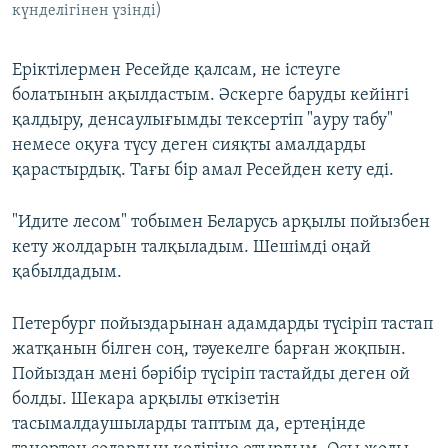
күнделігінен үзінді)
Еріктілермен Ресейде қалсам, не істеуге
болатынын ақылдастым. Әскерге баруды кейінгі
қалдыру, денсаулығымды тексертіп "ауру табу"
немесе оқуға түсу деген сияқты амалдарды
қарастырдық. Тағы бір амал Ресейден кету еді.
"Идите лесом" тобымен Беларусь арқылы пойызбен
кету жолдарын талқыладым. Шешімді оңай
қабылдадым.
Петербург пойыздарынан адамдарды түсіріп тастап
жатқанын білген соң, тәуекелге барған жоқпын.
Пойыздан мені бәрібір түсіріп тастайды деген ой
болды. Шекара арқылы өткізетін
тасымалдаушыларды таптым да, ертеңінде