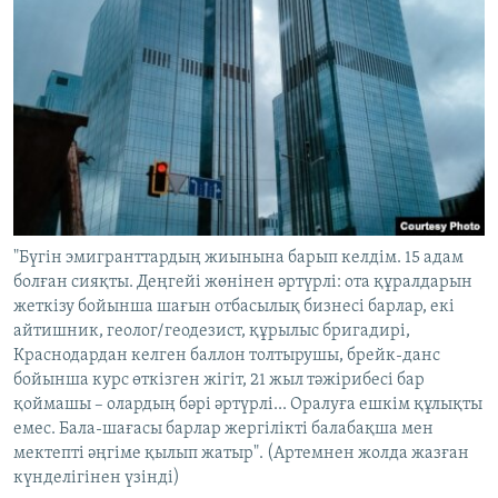
"Бүгін эмигранттардың жиынына барып келдім. 15 адам
болған сияқты. Деңгейі жөнінен әртүрлі: ота құралдарын
жеткізу бойынша шағын отбасылық бизнесі барлар, екі
айтишник, геолог/геодезист, құрылыс бригадирі,
Краснодардан келген баллон толтырушы, брейк-данс
бойынша курс өткізген жігіт, 21 жыл тәжірибесі бар
қоймашы – олардың бәрі әртүрлі... Оралуға ешкім құлықты
емес. Бала-шағасы барлар жергілікті балабақша мен
мектепті әңгіме қылып жатыр". (Артемнен жолда жазған
күнделігінен үзінді)