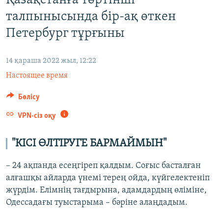
Қазақстанға төртінші
ЖАЗЫЛЫҢЫЗ
талпынысында бір-ақ өткен
Петербург тұрғыны
Басқа тілдерде
14 қараша 2022 жыл, 12:22
Настоящее время
Бөлісу
VPN-сіз оқу
"КІСІ ӨЛТІРУГЕ БАРМАЙМЫН"
– 24 ақпанда есеңгіреп қалдым. Соғыс басталған
алғашқы айларда үнемі терең ойда, күйгелектеніп
жүрдім. Елімнің тағдырына, адамдардың өліміне,
Одессадағы туыстарыма – бәріне алаңдадым.