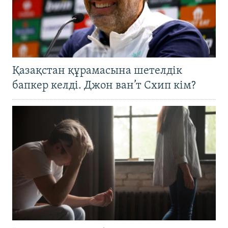
Қазақстан құрамасына шетелдік
бапкер келді. Джон ван’т Схип кім?