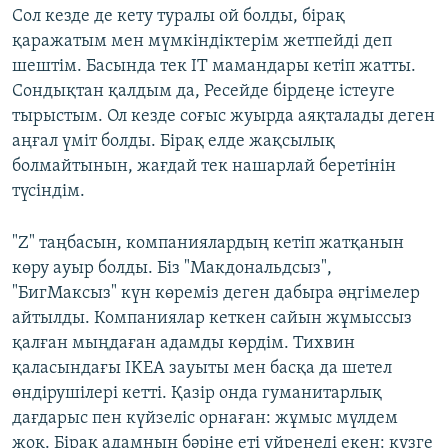
Сол кезде де кету туралы ой болды, бірақ
қаражатым мен мүмкіндіктерім жетпейді деп
шештім. Басында тек IT мамандары кетіп жатты.
Сондықтан қалдым да, Ресейде бірдеңе істеуге
тырыстым. Ол кезде соғыс жуырда аяқталады деген
аңғал үміт болды. Бірақ елде жақсылық
болмайтынын, жағдай тек нашарлай беретінін
түсіндім.
"Z" таңбасын, компаниялардың кетіп жатқанын
көру ауыр болды. Біз "Макдональдсыз",
"БигМаксыз" күн көреміз деген дабыра әңгімелер
айтылды. Компаниялар кеткен сайын жұмыссыз
қалған мыңдаған адамды көрдім. Тихвин
қаласындағы IKEA зауыты мен басқа да шетел
өндірушілері кетті. Қазір онда гуманитарлық
дағдарыс пен күйзеліс орнаған: жұмыс мүлдем
жоқ. Бірақ адамның бәріне еті үйренеді екен: күзге