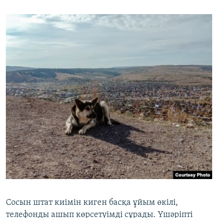
Сосын штат киімін киген басқа ұйым өкілі,
телефонды ашып көрсетуімді сұрады. Үшәріпті