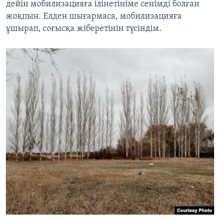
дейін мобилизацияға ілінетініме сенімді болған
жоқпын. Елден шығармаса, мобилизацияға
ұшырап, соғысқа жіберетінін түсіндім.