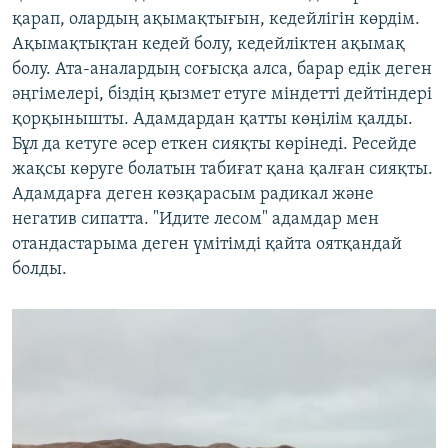
қарап, олардың ақымақтығын, кедейлігін көрдім.
Ақымақтықтан кедей болу, кедейліктен ақымақ
болу. Ата-аналардың соғысқа алса, барар едік деген
әңгімелері, біздің қызмет етуге міндетті дейтіндері
қорқынышты. Адамдардан қатты көңілім қалды.
Бұл да кетуге әсер еткен сияқты көрінеді. Ресейде
жақсы көруге болатын табиғат қана қалған сияқты.
Адамдарға деген көзқарасым радикал және
негатив сипатта. "Идите лесом" адамдар мен
отандастарыма деген үмітімді қайта оятқандай
болды.