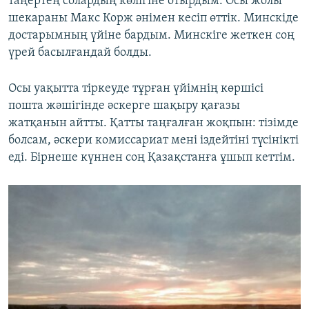
таңертең солардың көлігіне отырдым. Осы жолы
шекараны Макс Корж әнімен кесіп өттік. Минскіде
достарымның үйіне бардым. Минскіге жеткен соң
үрей басылғандай болды.
Осы уақытта тіркеуде тұрған үйімнің көршісі
пошта жәшігінде әскерге шақыру қағазы
жатқанын айтты. Қатты таңғалған жоқпын: тізімде
болсам, әскери комиссариат мені іздейтіні түсінікті
еді. Бірнеше күннен соң Қазақстанға ұшып кеттім.