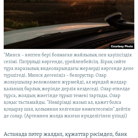
"Минск – көптен бері болмаған жайлылық пен қауіпсіздік
сезімі. Патрульді көргенде, үрейленбейсің. Бірақ сөйте
тұра наразылық видеоларындағы жерлерді көргенде дене
түршігеді. Минск дегеніңіз – белорустар. Олар
жолаушылар веложолмен жүрмейді, ал мұндай жолдар
қаланың барлық жерінде дерлік кездеседі. Олар өткелде
тұрса, жолдың жиегінде тұрып темекі тартады. Олар
қоқыс тастамайды. "Нөмірімді жазып ал, қажет болса
қоңырау шал, қолымнан келгенше көмектесемін" дейтін
де солар. (Артемнен жолда жазған күнделігінен үзінді)
Астанада пәтер жалдап, құжаттар рәсімдеп, банк