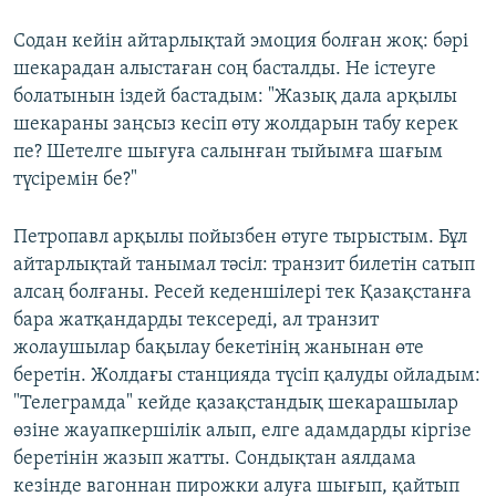
Содан кейін айтарлықтай эмоция болған жоқ: бәрі
шекарадан алыстаған соң басталды. Не істеуге
болатынын іздей бастадым: "Жазық дала арқылы
шекараны заңсыз кесіп өту жолдарын табу керек
пе? Шетелге шығуға салынған тыйымға шағым
түсіремін бе?"
Петропавл арқылы пойызбен өтуге тырыстым. Бұл
айтарлықтай танымал тәсіл: транзит билетін сатып
алсаң болғаны. Ресей кеденшілері тек Қазақстанға
бара жатқандарды тексереді, ал транзит
жолаушылар бақылау бекетінің жанынан өте
беретін. Жолдағы станцияда түсіп қалуды ойладым:
"Телеграмда" кейде қазақстандық шекарашылар
өзіне жауапкершілік алып, елге адамдарды кіргізе
беретінін жазып жатты. Сондықтан аялдама
кезінде вагоннан пирожки алуға шығып, қайтып