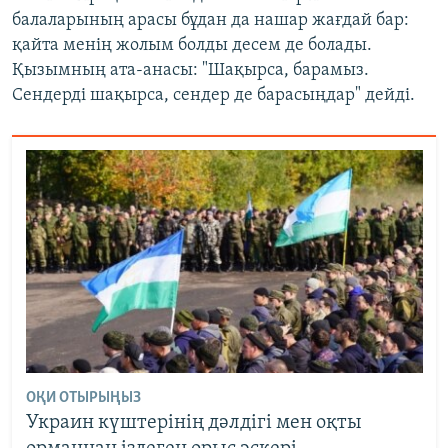
балаларының арасы бұдан да нашар жағдай бар:
қайта менің жолым болды десем де болады.
Қызымның ата-анасы: "Шақырса, барамыз.
Сендерді шақырса, сендер де барасыңдар" дейді.
ОҚИ ОТЫРЫҢЫЗ
Украин күштерінің дәлдігі мен оқты