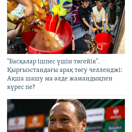
"Басқалар ішпес үшін төгейік".
Қырғызстандағы арақ төгу челленджі:
Ақша шашу ма әлде жамандықпен
күрес пе?