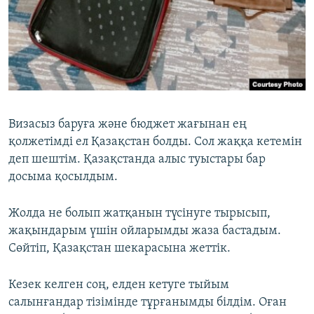
Визасыз баруға және бюджет жағынан ең
қолжетімді ел Қазақстан болды. Сол жаққа кетемін
деп шештім. Қазақстанда алыс туыстары бар
досыма қосылдым.
Жолда не болып жатқанын түсінуге тырысып,
жақындарым үшін ойларымды жаза бастадым.
Сөйтіп, Қазақстан шекарасына жеттік.
Кезек келген соң, елден кетуге тыйым
салынғандар тізімінде тұрғанымды білдім. Оған