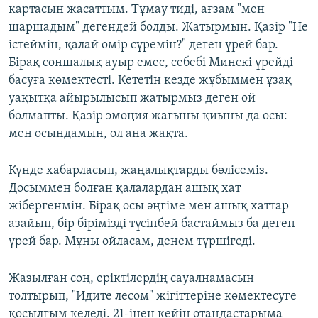
картасын жасаттым. Тұмау тиді, ағзам "мен
шаршадым" дегендей болды. Жатырмын. Қазір "Не
істеймін, қалай өмір сүремін?" деген үрей бар.
Бірақ соншалық ауыр емес, себебі Минскі үрейді
басуға көмектесті. Кететін кезде жұбыммен ұзақ
уақытқа айырылысып жатырмыз деген ой
болмапты. Қазір эмоция жағыны қиыны да осы:
мен осындамын, ол ана жақта.
Күнде хабарласып, жаңалықтарды бөлісеміз.
Досыммен болған қалалардан ашық хат
жібергенмін. Бірақ осы әңгіме мен ашық хаттар
азайып, бір бірімізді түсінбей бастаймыз ба деген
үрей бар. Мұны ойласам, денем түршігеді.
Жазылған соң, еріктілердің сауалнамасын
толтырып, "Идите лесом" жігіттеріне көмектесуге
қосылғым келеді. 21-інен кейін отандастарыма