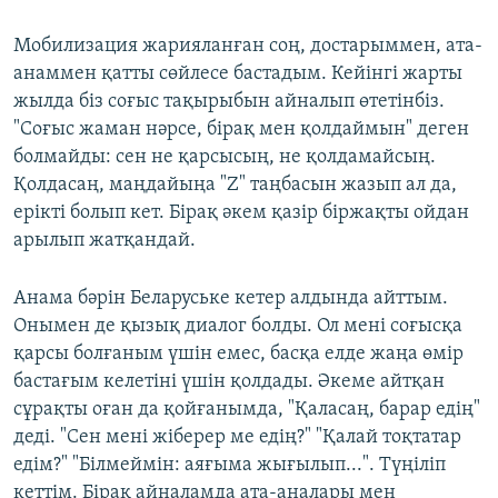
Мобилизация жарияланған соң, достарыммен, ата-
анаммен қатты сөйлесе бастадым. Кейінгі жарты
жылда біз соғыс тақырыбын айналып өтетінбіз.
"Соғыс жаман нәрсе, бірақ мен қолдаймын" деген
болмайды: сен не қарсысың, не қолдамайсың.
Қолдасаң, маңдайыңа "Z" таңбасын жазып ал да,
ерікті болып кет. Бірақ әкем қазір біржақты ойдан
арылып жатқандай.
Анама бәрін Беларуське кетер алдында айттым.
Онымен де қызық диалог болды. Ол мені соғысқа
қарсы болғаным үшін емес, басқа елде жаңа өмір
бастағым келетіні үшін қолдады. Әкеме айтқан
сұрақты оған да қойғанымда, "Қаласаң, барар едің"
деді. "Сен мені жіберер ме едің?" "Қалай тоқтатар
едім?" "Білмеймін: аяғыма жығылып...". Түңіліп
кеттім. Бірақ айналамда ата-аналары мен