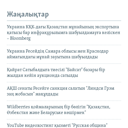
Жаңалықтар
Украина КҚК-дағы Қазақстан мұнайының экспортына
қатысы бар инфрақұрылымға шабуылдамауға келіскен
– Bloomberg
Украина Ресейдің Самара облысы мен Краснодар
аймағындағы мұнай зауытына шабуылдады
Қайрат Сатыбалдыға тиесілі "Байсат" базары бір
жылдан кейін аукционда сатылды
АҚШ сенаты Ресейге санкция салатын "Линдси Грэм
заң жобасын" мақұлдады
Wildberries қоймаларының бір бөлігін "Қазақстан,
Өзбекстан және Беларуське көшірмек"
YouTube видеохостинг қызметі "Русская община"