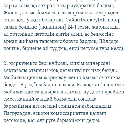
қарай соғысқа азырақ назар аударатын болдық.
Жалпы, соғыс болмаса, осы жарты жыл өмірімдегі
ең жақсы уақыт болар еді. Сүйіктім екеуіміз пәтер
салып болдық: [ақпанның] 24-і соғыс жариялады,
ал ертеңінде пәтердің кілтін алып, ас бөлмесіне
арнап жиһазға тапсырыс беруге бардық. Шілдеде
көштік, бірнеше ай тұрдық, енді кетуіме тура келді.
21 қыркүйекте бәрі күйреді, ешкім ешнәрсені
аяқтағалы отырған жоқ деген түсінік нық бекіді.
Мобилизацияны жариялау менің қызыл сызығым
болды. Бірақ "шабадан, вокзал, Қазақстан" шешімін
мобилизацияға ұшырап қаламын-ау деген үрейден
емес, қандай жағдай болмасын соғысқа
бармаймын деген ішкі сенімнен қабылдадым.
Патрульден, әскери комиссариаттан қашып
кетсемде, кісі өлтіруге бармаймын дедім.