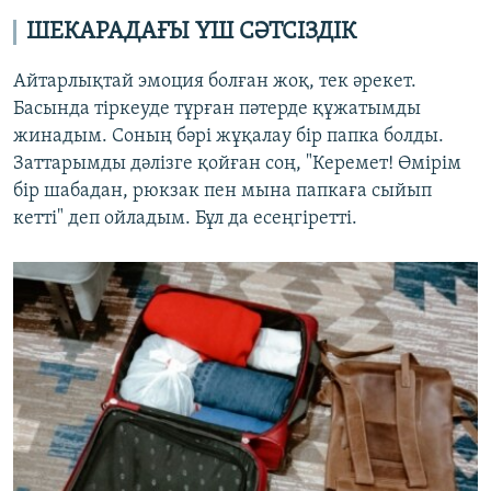
ШЕКАРАДАҒЫ ҮШ СӘТСІЗДІК
Айтарлықтай эмоция болған жоқ, тек әрекет.
Басында тіркеуде тұрған пәтерде құжатымды
жинадым. Соның бәрі жұқалау бір папка болды.
Заттарымды дәлізге қойған соң, "Керемет! Өмірім
бір шабадан, рюкзак пен мына папкаға сыйып
кетті" деп ойладым. Бұл да есеңгіретті.