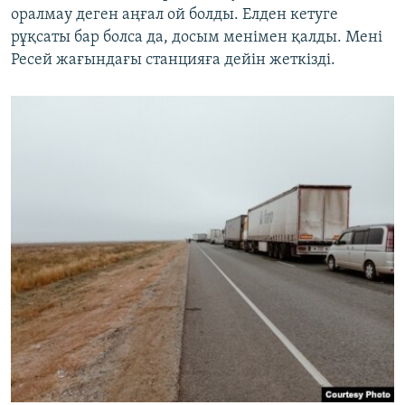
оралмау деген аңғал ой болды. Елден кетуге
рұқсаты бар болса да, досым менімен қалды. Мені
Ресей жағындағы станцияға дейін жеткізді.