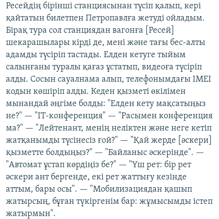
Ресейдің бірінші станциясынан түсіп қалып, кері
қайтатын билетпен Петропавлға жетуді ойладым.
Бірақ тура сол станциядан вагонға [Ресей]
шекарашылары кірді де, мені және тағы бес-алты
адамды түсіріп тастады. Елден кетуге тыйым
салынғаны туралы қағаз ұстатып, видеоға түсіріп
алды. Сосын сауалнама алып, телефонымдағы IMEI
кодын көшіріп алды. Кеден қызметі өкілімен
мынандай әңгіме болды: "Елден кету мақсатыңыз
не?" — "IT-конференция" — "Расымен конференция
ма?" — "Лейтенант, менің неліктен және неге кетіп
жатқанымды түсінесіз ғой?" — "Қай жерде [әскери]
қызметте болдыңыз?" — "Байланыс әскерінде". —
"Автомат ұстап көрдіңіз бе?" — "Үш рет: бір рет
әскери ант бергенде, екі рет жаттығу кезінде
аттым, бары осы". — "Мобилизациядан қашып
жатырсың, бұған түкіргенім бар: жұмысымды істеп
жатырмын".