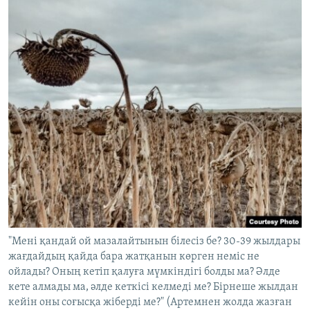
"Мені қандай ой мазалайтынын білесіз бе? 30-39 жылдары
жағдайдың қайда бара жатқанын көрген неміс не
ойлады? Оның кетіп қалуға мүмкіндігі болды ма? Әлде
кете алмады ма, әлде кеткісі келмеді ме? Бірнеше жылдан
кейін оны соғысқа жіберді ме?" (Артемнен жолда жазған