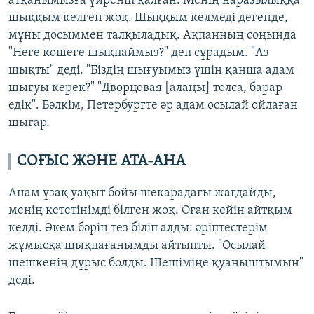
атқанымызға үйреніп қалған. Менің наразылыққа
шыққым келген жоқ. Шыққым келмеді дегенде,
мұны досыммен талқыладық. Ақпанның соңында
"Неге көшеге шықпаймыз?" деп сұрадым. "Аз
шықты" деді. "Біздің шығуымыз үшін қанша адам
шығуы керек?" "Дворцовая [алаңы] толса, барар
едік". Бәлкім, Петербургте әр адам осылай ойлаған
шығар.
СОҒЫС ЖӘНЕ АТА-АНА
Анам ұзақ уақыт бойы шекарадағы жағдайды,
менің кететінімді білген жоқ. Оған кейін айтқым
келді. Әкем бәрін тез біліп алды: әріптестерім
жұмысқа шықпағанымды айтыпты. "Осылай
шешкенің дұрыс болды. Шешіміңе қуаныштымын"
деді.