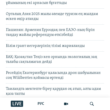
ұйымының екі арнасын бұғаттады
Орталық Азия 2025 жылы әлемде туризм ең жылдам
өскен өңір атанды
Пашинян: Армения Еуроодақ пен ЕАЭО-ның бірін
таңдау жайлы референдум өткізбейді
Білім грант иегерлерінің тізімі жарияланды
БАҚ: Қазақстан Теңіз кен орнында экологиялық заң
талабы сақталмаған дейді
Ресейдің Екатеринбург қаласында дрон шабуылынан
соң Wildberries қоймасы өртенді
Таиландта мектепте біреу қарудан оқ атып, алты адам
қаза тапты
LIVE
РУС
Прокуратура журналист Александра Алёхованың
үкімін жеңілдетуді сұраған