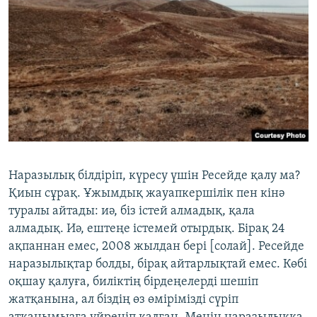
Наразылық білдіріп, күресу үшін Ресейде қалу ма?
Қиын сұрақ. Ұжымдық жауапкершілік пен кінә
туралы айтады: иә, біз істей алмадық, қала
алмадық. Иә, ештеңе істемей отырдық. Бірақ 24
ақпаннан емес, 2008 жылдан бері [солай]. Ресейде
наразылықтар болды, бірақ айтарлықтай емес. Көбі
оқшау қалуға, биліктің бірдеңелерді шешіп
жатқанына, ал біздің өз өмірімізді сүріп