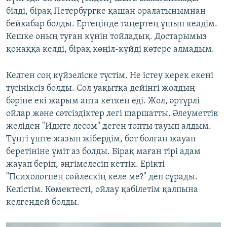
білді, бірақ Петербургке қашан оралатынымнан
бейхабар болды. Ертеңінде таңертең ұшып келдім.
Кешке оның туған күнін тойладық. Достарымыз
қонаққа келді, бірақ көңіл-күйді көтере алмадым.
Келген соң күйзеліске түстім. Не істеу керек екені
түсініксіз болды. Сол уақытқа дейінгі жолдың
бәріне екі жарым апта кеткен еді. Жол, әртүрлі
ойлар және сәтсіздіктер легі шаршатты. Әлеуметтік
желіден "Идите лесом" деген топты тауып алдым.
Түнгі үште жазып жібердім, бот болған жауап
беретініне үміт аз болды. Бірақ маған тірі адам
жауап беріп, әңгімелесіп кеттік. Ерікті
"Психологпен сөйлескің келе ме?" деп сұрады.
Келістім. Көмектесті, ойлау қабілетім қалпына
келгендей болды.