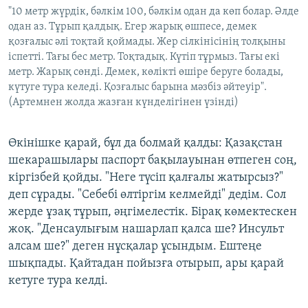
"10 метр жүрдік, бәлкім 100, бәлкім одан да көп болар. Әлде
одан аз. Тұрып қалдық. Егер жарық өшпесе, демек
қозғалыс әлі тоқтай қоймады. Жер сілкінісінің толқыны
іспетті. Тағы бес метр. Тоқтадық. Күтіп тұрмыз. Тағы екі
метр. Жарық сөнді. Демек, көлікті өшіре беруге болады,
күтуге тура келеді. Қозғалыс барына мәзбіз әйтеуір".
(Артемнен жолда жазған күнделігінен үзінді)
Өкінішке қарай, бұл да болмай қалды: Қазақстан
шекарашылары паспорт бақылауынан өтпеген соң,
кіргізбей қойды. "Неге түсіп қалғалы жатырсыз?"
деп сұрады. "Себебі өлтіргім келмейді" дедім. Сол
жерде ұзақ тұрып, әңгімелестік. Бірақ көмектескен
жоқ. "Денсаулығым нашарлап қалса ше? Инсульт
алсам ше?" деген нұсқалар ұсындым. Ештеңе
шықпады. Қайтадан пойызға отырып, ары қарай
кетуге тура келді.