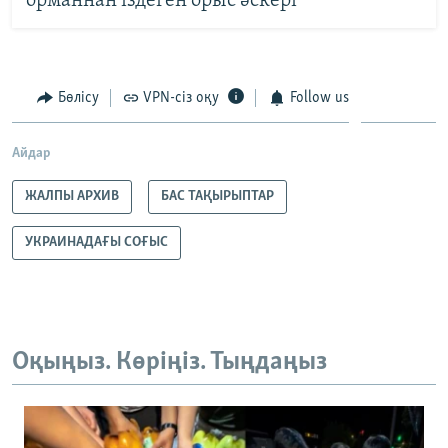
орманнан іздеген орыс әскері
Бөлісу
VPN-сіз оқу
Follow us
Айдар
ЖАЛПЫ АРХИВ
БАС ТАҚЫРЫПТАР
УКРАИНАДАҒЫ СОҒЫС
Оқыңыз. Көріңіз. Тыңдаңыз