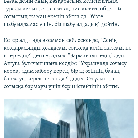
Бұған дейін оның көзқарасына келіспейтінім
туралы айтып, екі сағат әңгіме айтатынбыз. Ол
соғыстың жаман екенін айтса да, "бізге
шабуылдамас үшін, біз шабуылдадық" дейтін.
Кетер алдында әкеммен сөйлескенде, "Сенің
көзқарасыңды қолдасам, соғысқа кетіп жатсам, не
істер едің?" деп сұрадым. "Бармайтын едің" деді.
Ашуға булығып шыға келдім: "Украинада соғысу
керек, адам жіберу керек, бірақ өзіңнің балаң
бармауы керек пе сонда?" дедім. Ол ұлының
соғысқа бармауы үшін бәрін істейтінін айтты.