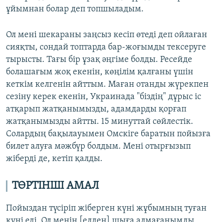
ұйымнан болар деп топшыладым.
Ол мені шекараны заңсыз кесіп өтеді деп ойлаған
сияқты, сондай топтарда бар-жоғымды тексеруге
тырысты. Тағы бір ұзақ әңгіме болды. Ресейде
болашағым жоқ екенін, көңілім қалғаны үшін
кеткім келгенін айттым. Маған отанды жүрекпен
сезіну керек екенін, Украинада "біздің" дұрыс іс
атқарып жатқанымызды, адамдарды қорғап
жатқанымызды айтты. 15 минуттай сөйлестік.
Солардың бақылауымен Омскіге баратын пойызға
билет алуға мәжбүр болдым. Мені отырғызып
жіберді де, кетіп қалды.
ТӨРТІНШІ АМАЛ
Пойыздан түсіріп жіберген күні жұбымның туған
күні еді. Ол менің [елден] шыға алмағанымды