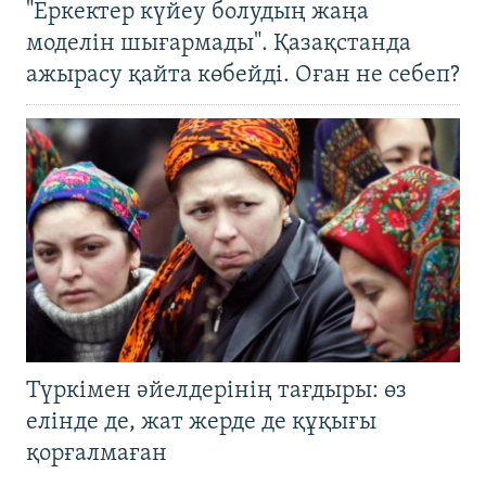
"Еркектер күйеу болудың жаңа
моделін шығармады". Қазақстанда
ажырасу қайта көбейді. Оған не себеп?
Түркімен әйелдерінің тағдыры: өз
елінде де, жат жерде де құқығы
қорғалмаған