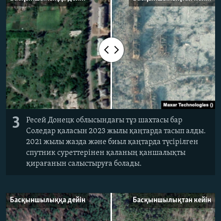
3
Ресей Донецк облысындағы тұз шахтасы бар
Соледар қаласын 2023 жылы қаңтарда тасып алды.
2021 жылы жазда және биыл қаңтарда түсірілген
спутник суреттерінен қаланың қаншалықты
қирағанын салыстыруға болады.
Басқыншылыққа дейін
Басқыншылықтан кейін