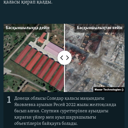
қаласы қирап қалды.
ЖАЗЫЛЫҢЫЗ
Басқыншылыққа дейін
Басқыншылықтан кейін
Басқа тілдерде
1
Донецк облысы Соледар қаласы маңындағы
Яковлевка ауылын Ресей 2022 жылы желтоқсанда
басып алған. Спутник суреттерінен ауылдағы
қираған үйлер мен ауыл шаруашылығы
объектілерін байқауға болады.