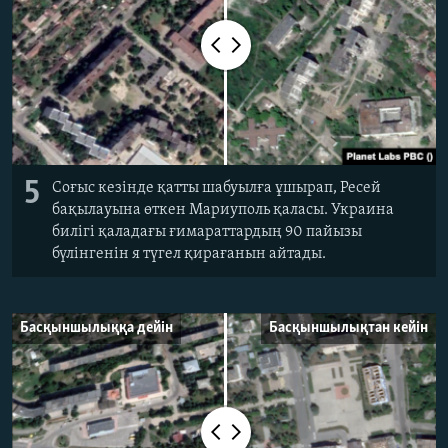
5
Соғыс кезінде қатты шабуылға ұшырап, Ресей
бақылауына өткен Мариуполь қаласы. Украина
билігі қаладағы ғимараттардың 90 пайызы
бүлінгенін я түгел қирағанын айтады.
Басқыншылыққа дейін
Басқыншылықтан кейін