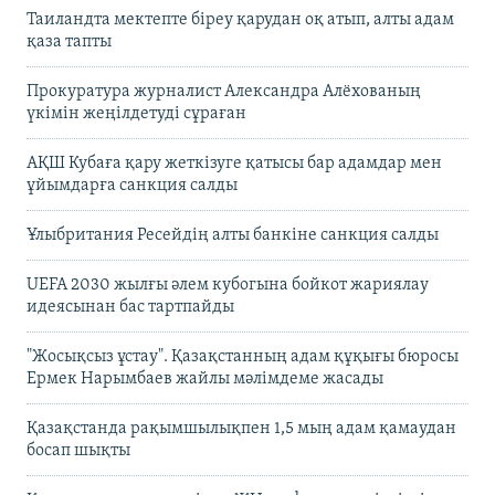
Таиландта мектепте біреу қарудан оқ атып, алты адам
қаза тапты
Прокуратура журналист Александра Алёхованың
үкімін жеңілдетуді сұраған
АҚШ Кубаға қару жеткізуге қатысы бар адамдар мен
ұйымдарға санкция салды
Ұлыбритания Ресейдің алты банкіне санкция салды
UEFA 2030 жылғы әлем кубогына бойкот жариялау
идеясынан бас тартпайды
"Жосықсыз ұстау". Қазақстанның адам құқығы бюросы
Ермек Нарымбаев жайлы мәлімдеме жасады
Қазақстанда рақымшылықпен 1,5 мың адам қамаудан
босап шықты