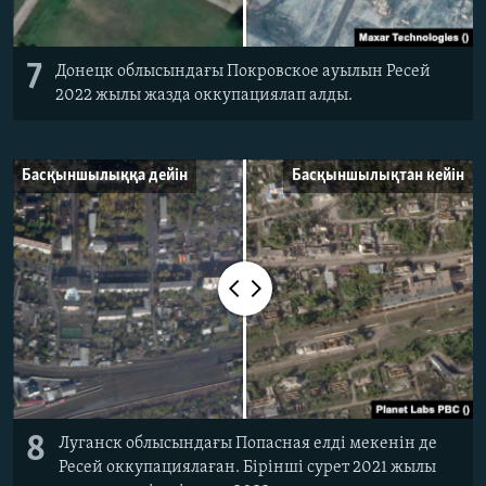
7
Донецк облысындағы Покровское ауылын Ресей
2022 жылы жазда оккупациялап алды.
Басқыншылыққа дейін
Басқыншылықтан кейін
8
Луганск облысындағы Попасная елді мекенін де
Ресей оккупациялаған. Бірінші сурет 2021 жылы