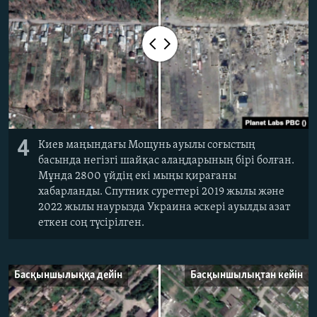
4
Киев маңындағы Мощунь ауылы соғыстың
басында негізгі шайқас алаңдарының бірі болған.
Мұнда 2800 үйдің екі мыңы қирағаны
хабарланды. Спутник суреттері 2019 жылы және
2022 жылы наурызда Украина әскері ауылды азат
еткен соң түсірілген.
Басқыншылыққа дейін
Басқыншылықтан кейін