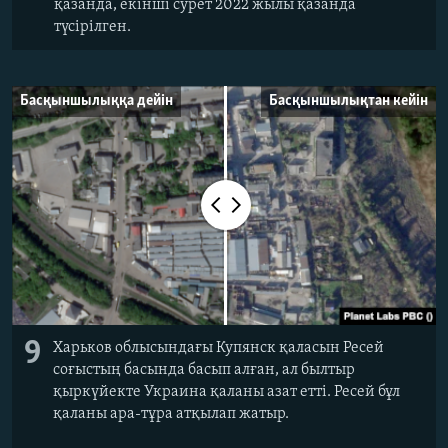
қазанда, екінші сурет 2022 жылы қазанда
түсірілген.
Басқыншылыққа дейін
Басқыншылықтан кейін
9
Харьков облысындағы Купянск қаласын Ресей
соғыстың басында басып алған, ал былтыр
қыркүйекте Украина қаланы азат етті. Ресей бұл
қаланы ара-тұра атқылап жатыр.