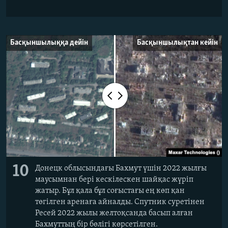
Басқыншылыққа дейін
Басқыншылықтан кейін
10
Донецк облысындағы Бахмут үшін 2022 жылғы
маусымнан бері кескілескен шайқас жүріп
жатыр. Бұл қала бұл соғыстағы ең көп қан
төгілген аренаға айналды. Спутник суретінен
Ресей 2022 жылы желтоқсанда басып алған
Бахмуттың бір бөлігі көрсетілген.