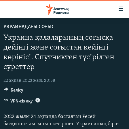
Accessibility
links
Skip
УКРАИНАДАҒЫ СОҒЫС
to
ЖАҢАЛЫҚТАР
Украина қалаларының соғысқа
main
САЯСАТ
content
дейінгі және соғыстан кейінгі
AZATTYQTV
Skip
көрінісі. Спутниктен түсірілген
to
ҚАҢТАР ОҚИҒАСЫ
main
суреттер
АДАМ ҚҰҚЫҚТАРЫ
Navigation
Skip
22 ақпан 2023 жыл, 20:58
ӘЛЕУМЕТ
to
Бөлісу
ӘЛЕМ
Search
VPN-сіз оқу
АРНАЙЫ ЖОБАЛАР
2022 жылы 24 ақпанда басталған Ресей
Русский
басқыншылығының кесірінен Украинаның біраз