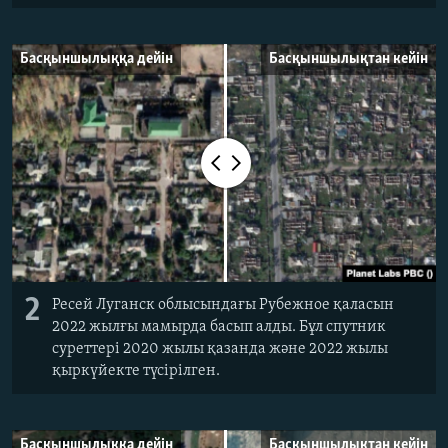
Басқыншылыққа дейін
Басқыншылықтан кейін
2
Ресей Луганск облысындағы Рубежное қаласын
2022 жылғы мамырда басып алды. Бұл спутник
суреттері 2020 жылы қазанда және 2022 жылы
қыркүйекте түсірілген.
Басқыншылыққа дейін
Басқыншылықтан кейін