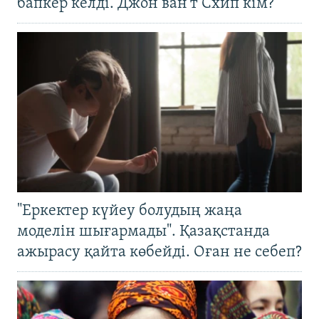
бапкер келді. Джон ван’т Схип кім?
"Еркектер күйеу болудың жаңа
моделін шығармады". Қазақстанда
ажырасу қайта көбейді. Оған не себеп?