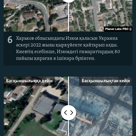
6
Харьков облысындағы Изюм қаласын Украина
әскері 2022 жылы қыркүйекте қайтарып алды.
Киевтің есебінше, Изюмдегі ғимараттардың 80
пайызы қираған я ішінара бүлінген.
Басқыншылыққа дейін
Басқыншылықтан кейін