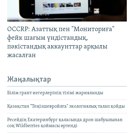
OCCRP: Азаттық пен "Мониториға"
фейк шағым үндістандық,
пәкістандық аккаунттар арқылы
жасалған
Жаңалықтар
Білім грант иегерлерінің тізімі жарияланды
Қазақстан "Теңізшевройлға" экологиялық талап қойды
Ресейдің Екатеринбург қаласында дрон шабуылынан
соң Wildberries қоймасы өртенді