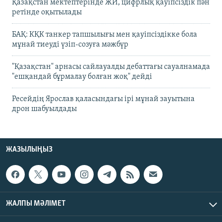
Қазақстан мектептерінде ЖИ, цифрлық қауіпсіздік пән
ретінде оқытылады
БАҚ: КҚК танкер тапшылығы мен қауіпсіздікке бола
мұнай тиеуді үзіп-созуға мәжбүр
"Қазақстан" арнасы сайлауалды дебаттағы сауалнамада
"ешқандай бұрмалау болған жоқ" дейді
Ресейдің Ярослав қаласындағы ірі мұнай зауытына
дрон шабуылдады
ЖАЗЫЛЫҢЫЗ
ЖАЛПЫ МӘЛІМЕТ