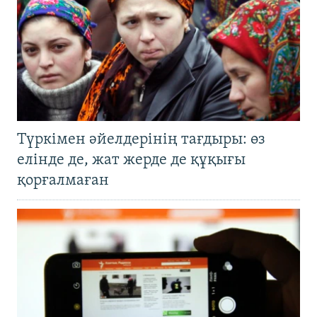
Түркімен әйелдерінің тағдыры: өз
елінде де, жат жерде де құқығы
қорғалмаған