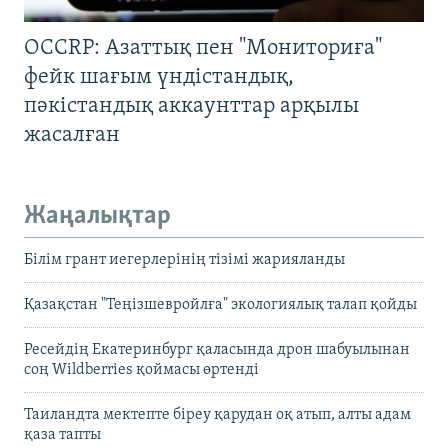
OCCRP: Азаттық пен "Мониториға"
фейк шағым үндістандық,
пәкістандық аккаунттар арқылы
жасалған
Жаңалықтар
Білім грант иегерлерінің тізімі жарияланды
Қазақстан "Теңізшевройлға" экологиялық талап қойды
Ресейдің Екатеринбург қаласында дрон шабуылынан
соң Wildberries қоймасы өртенді
Таиландта мектепте біреу қарудан оқ атып, алты адам
қаза тапты