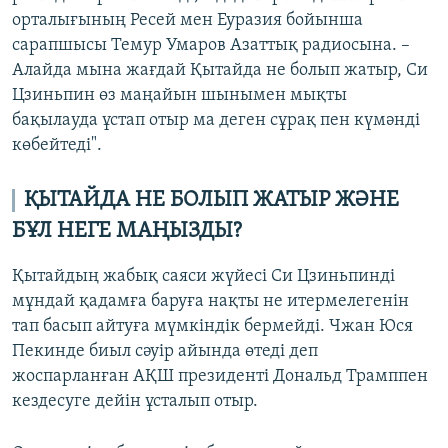
орталығының Ресей мен Еуразия бойынша
сарапшысы Темур Умаров Азаттық радиосына. –
Алайда мына жағдай Қытайда не болып жатыр, Си
Цзиньпин өз маңайын шынымен мықты
бақылауда ұстап отыр ма деген сұрақ пен күмәнді
көбейтеді".
ҚЫТАЙДА НЕ БОЛЫП ЖАТЫР ЖӘНЕ
БҰЛ НЕГЕ МАҢЫЗДЫ?
Қытайдың жабық саяси жүйесі Си Цзиньпинді
мұндай қадамға баруға нақты не итермелегенін
тап басып айтуға мүмкіндік бермейді. Чжан Юся
Пекинде биыл сәуір айында өтеді деп
жоспарланған АҚШ президенті Дональд Трамппен
кездесуге дейін ұсталып отыр.