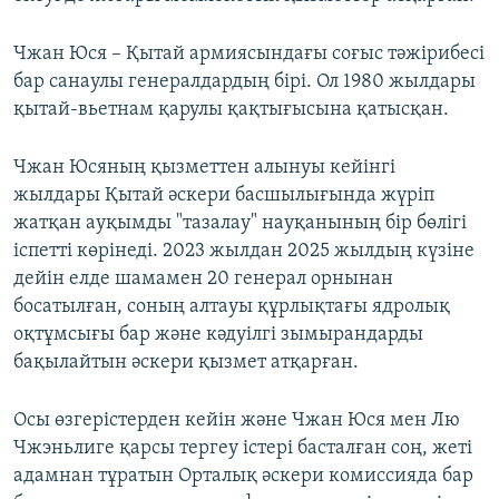
Чжан Юся – Қытай армиясындағы соғыс тәжірибесі
бар санаулы генералдардың бірі. Ол 1980 жылдары
қытай-вьетнам қарулы қақтығысына қатысқан.
Чжан Юсяның қызметтен алынуы кейінгі
жылдары Қытай әскери басшылығында жүріп
жатқан ауқымды "тазалау" науқанының бір бөлігі
іспетті көрінеді. 2023 жылдан 2025 жылдың күзіне
дейін елде шамамен 20 генерал орнынан
босатылған, соның алтауы құрлықтағы ядролық
оқтұмсығы бар және кәдуілгі зымырандарды
бақылайтын әскери қызмет атқарған.
Осы өзгерістерден кейін және Чжан Юся мен Лю
Чжэньлиге қарсы тергеу істері басталған соң, жеті
адамнан тұратын Орталық әскери комиссияда бар