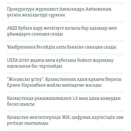
Прокуратура журналист Александра Алёхованың
үкімін жеңілдетуді сұраған
АҚШ Кубаға қару жеткізуге қатысы бар адамдар мен
ұйымдарға санкция салды
Ұлыбритания Ресейдің алты банкіне санкция салды
UEFA 2030 жылғы әлем кубогына бойкот жариялау
идеясынан бас тартпайды
"Жосықсыз ұстау". Қазақстанның адам құқығы бюросы
Ермек Нарымбаев жайлы мәлімдеме жасады
Қазақстанда рақымшылықпен 1,5 мың адам қамаудан
босап шықты
Қазақстан мектептерінде ЖИ, цифрлық қауіпсіздік пән
ретінде оқытылады