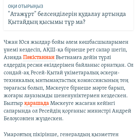
ОҚИ ОТЫРЫҢЫЗ
"Атажұрт" белсенділерін қудалау артында
Қытайдың қысымы тұр ма?
Чжан Юся жылдар бойы әлем көшбасшыларымен
үнемі кездесіп, АҚШ-қа бірнеше рет сапар шегіп,
Азияда
Пәкістаннан
Вьетнамға дейін түрлі
елдердің ресми өкілдерімен байланыс орнатқан. Ол
сондай-ақ Ресей-Қытай үкіметаралық әскери-
техникалық ынтымақтастық комиссиясының тең
төрағасы болып, Мәскеуге бірнеше мәрте барып,
жоғары лауазымды шененуніктермен кездескен.
Былтыр
қарашада
Мәскеуге жасаған кейінгі
сапарында ол Ресейдің қорғаныс министрі Андрей
Белоусовпен жүздескен.
Умаровтың пікірінше, генералдың қызметтен