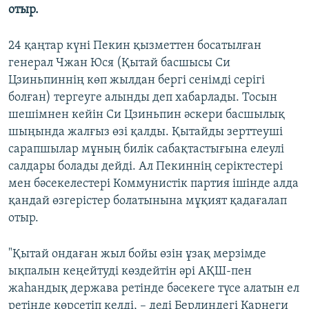
отыр.
24 қаңтар күні Пекин қызметтен босатылған
генерал Чжан Юся (Қытай басшысы Си
Цзиньпиннің көп жылдан бергі сенімді серігі
болған) тергеуге алынды деп хабарлады. Тосын
шешімнен кейін Си Цзиньпин әскери басшылық
шыңында жалғыз өзі қалды. Қытайды зерттеуші
сарапшылар мұның билік сабақтастығына елеулі
салдары болады дейді. Ал Пекиннің серіктестері
мен бәсекелестері Коммунистік партия ішінде алда
қандай өзгерістер болатынына мұқият қадағалап
отыр.
"Қытай ондаған жыл бойы өзін ұзақ мерзімде
ықпалын кеңейтуді көздейтін әрі АҚШ-пен
жаһандық держава ретінде бәсекеге түсе алатын ел
ретінде көрсетіп келді, – деді Берлиндегі Карнеги