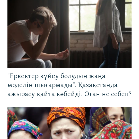
"Еркектер күйеу болудың жаңа
моделін шығармады". Қазақстанда
ажырасу қайта көбейді. Оған не себеп?