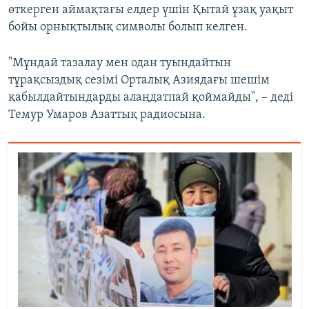
өткерген аймақтағы елдер үшін Қытай ұзақ уақыт
бойы орнықтылық символы болып келген.
"Мұндай тазалау мен одан туындайтын
тұрақсыздық сезімі Орталық Азиядағы шешім
қабылдайтындарды алаңдатпай қоймайды", – деді
Темур Умаров Азаттық радиосына.