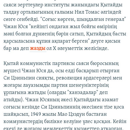
саяси зерттеулер институты жанындағы Қытайды
талдау орталығының ғалымы Нил Томас әлгіндей
сөзге сенбейді. "Соғыс көрген, шыңдалған генерал"
Чжан Юся "кейінгі ондаған жыл бойғы өмірінің
мәні болған дүниенің бәрін сатып, Қытайдың басты
қарсыласына құпия ақпарат берген" деуге қисын
бар ма деп
жазды
ол Х әлеуметтік желісінде.
Қытай коммунистік партиясы саяси бюросының
мүшесі Чжан Юся да, осы елді басқарып отырған
Си Цзиньпин сияқты, революция ардагерлері мен
жоғары лауазымды партия шенеуніктерінің
ұрпағына жатады (оларды "ханзадалар" деп
атайды). Чжан Юсяның әкесі Қытайдағы азамат
соғысы кезінде Си Цзиньпиннің әкесімен тізе қоса
шайқасып, 1949 жылы Мао Цзэдун бастаған
коммунистердің билікке келуіне үлес қосқан. Кейін
екеуі де жоғары мемлекеттік қызметтер атқарған.