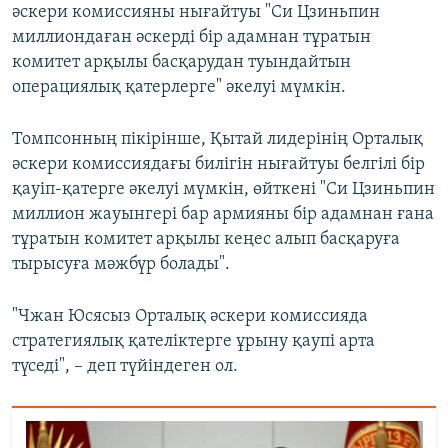
әскери комиссияны нығайтуы "Си Цзиньпин
миллиондаған әскерді бір адамнан тұратын
комитет арқылы басқарудан туындайтын
операциялық қатерлерге" әкелуі мүмкін.
Томпсонның пікірінше, Қытай лидерінің Орталық
әскери комиссиядағы билігін нығайтуы белгілі бір
қауіп-қатерге әкелуі мүмкін, өйткені "Си Цзиньпин
миллион жауынгері бар армияны бір адамнан ғана
тұратын комитет арқылы кеңес алып басқаруға
тырысуға мәжбүр болады".
"Чжан Юсясыз Орталық әскери комиссияда
стратегиялық қателіктерге ұрыну қаупі арта
түседі", – деп түйіндеген ол.