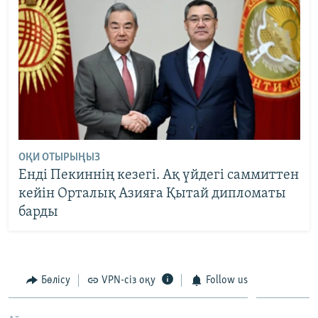
ОҚИ ОТЫРЫҢЫЗ
Енді Пекиннің кезегі. Ақ үйдегі саммиттен
кейін Орталық Азияға Қытай дипломаты
барды
Бөлісу
VPN-сіз оқу
Follow us