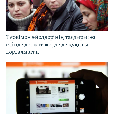
Түркімен әйелдерінің тағдыры: өз
елінде де, жат жерде де құқығы
қорғалмаған