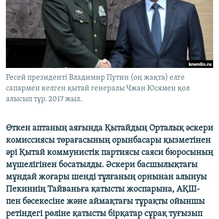
ЖАЗЫЛЫҢЫЗ
Басқа тілдерде
Ресей президенті Владимир Путин (оң жақта) елге
сапармен келген қытай генералы Чжан Юсямен қол
алысып тұр. 2017 жыл.
Өткен аптаның аяғында Қытайдың Орталық әскери
комиссиясы төрағасының орынбасары қызметінен
әрі Қытай коммунистік партиясы саяси бюросының
мүшелігінен босатылды. Әскери басшылықтағы
мұндай жоғары шенді тұлғаның орнынан алынуы
Пекиннің Тайваньға қатысты жоспарына, АҚШ-
пен бәсекесіне және аймақтағы тұрақты ойыншы
ретіндегі рөліне қатысты бірқатар сұрақ туғызып