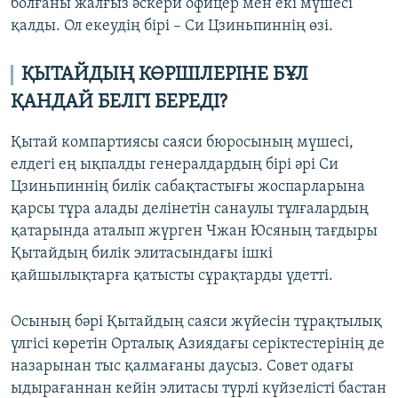
болғаны жалғыз әскери офицер мен екі мүшесі
қалды. Ол екеудің бірі – Си Цзиньпиннің өзі.
ҚЫТАЙДЫҢ КӨРШІЛЕРІНЕ БҰЛ
ҚАНДАЙ БЕЛГІ БЕРЕДІ?
Қытай компартиясы саяси бюросының мүшесі,
елдегі ең ықпалды генералдардың бірі әрі Си
Цзиньпиннің билік сабақтастығы жоспарларына
қарсы тұра алады делінетін санаулы тұлғалардың
қатарында аталып жүрген Чжан Юсяның тағдыры
Қытайдың билік элитасындағы ішкі
қайшылықтарға қатысты сұрақтарды үдетті.
Осының бәрі Қытайдың саяси жүйесін тұрақтылық
үлгісі көретін Орталық Азиядағы серіктестерінің де
назарынан тыс қалмағаны даусыз. Совет одағы
ыдырағаннан кейін элитасы түрлі күйзелісті бастан