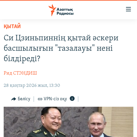
Accessibility
links
Skip
ҚЫТАЙ
to
ЖАҢАЛЫҚТАР
Си Цзиньпиннің қытай әскери
main
САЯСАТ
content
басшылығын "тазалауы" нені
AZATTYQTV
Skip
білдіреді?
to
ҚАҢТАР ОҚИҒАСЫ
main
Рид СТЭНДИШ
АДАМ ҚҰҚЫҚТАРЫ
Navigation
Skip
28 қаңтар 2026 жыл, 13:30
ӘЛЕУМЕТ
to
ӘЛЕМ
Бөлісу
VPN-сіз оқу
Search
АРНАЙЫ ЖОБАЛАР
Русский