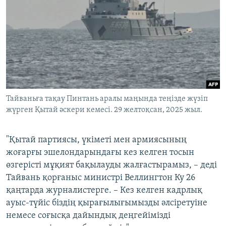
Тайваньға тақау Пинтань аралы маңында теңізде жүзіп
жүрген Қытай әскери кемесі. 29 желтоқсан, 2025 жыл.
"Қытай партиясы, үкіметі мен армиясының
жоғарғы эшелондарындағы кез келген тосын
өзгерісті мұқият бақылауды жалғастырамыз, – деді
Тайвань қорғаныс министрі Веллингтон Ку 26
қаңтарда журналистерге. – Кез келген кадрлық
ауыс-түйіс біздің қырағылығымызды әлсіретуіне
немесе соғысқа дайындық деңгейімізді