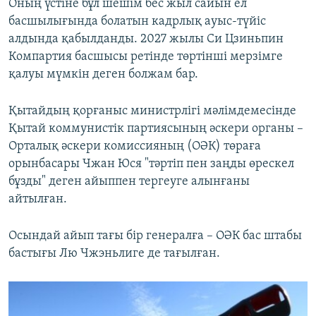
Оның үстіне бұл шешім бес жыл сайын ел
басшылығында болатын кадрлық ауыс-түйіс
алдында қабылданды. 2027 жылы Си Цзиньпин
Компартия басшысы ретінде төртінші мерзімге
қалуы мүмкін деген болжам бар.
Қытайдың қорғаныс министрлігі мәлімдемесінде
Қытай коммунистік партиясының әскери органы –
Орталық әскери комиссияның (ОӘК) төраға
орынбасары Чжан Юся "тәртіп пен заңды өрескел
бұзды" деген айыппен тергеуге алынғаны
айтылған.
Осындай айып тағы бір генералға – ОӘК бас штабы
бастығы Лю Чжэньлиге де тағылған.