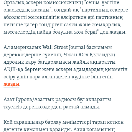
Орталық әскери комиссиясының "сенім-үмітіне
опасыздық жасады", сондай-ақ "партияның әскерге
абсолютті жетекшілігін әлсіреткен әрі партияның
негізіне қатер төндірген саяси және жемқорлық
мәселелердің пайда болуына жол берді" деп жазды.
Ал америкалық Wall Street Journal басылымы
дереккөздеріне сүйеніп, Чжан Юся Қытайдың
ядролық қару бағдарламасы жайлы ақпаратты
АҚШ-қа берген және әскери адамдардың қызметін
өсіру үшін пара алған деген күдікке ілінгенін
жазды
.
Азат Еуропа/Азаттық радиосы бұл ақпаратты
тәуелсіз дереккөздерден растай алмады.
Кей сарапшылар барлау мәліметтері тарап кеткен
дегенге күмәнмен қарайды. Азия қоғамының