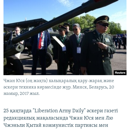
Чжан Юся (оң жақта) халықаралық қару-жарақ және
әскери техника көрмесінде жүр. Минск, Беларусь, 20
мамыр, 2017 жыл.
25 қаңтарда "Liberation Army Daily" әскери газеті
редакциялық мақаласында Чжан Юся мен Лю
Чжэньли Қытай коммунистік партиясы мен