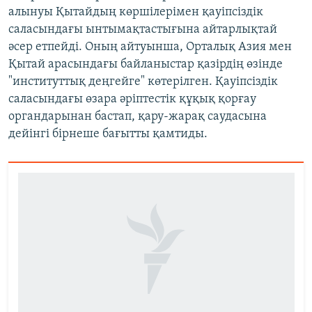
алынуы Қытайдың көршілерімен қауіпсіздік
саласындағы ынтымақтастығына айтарлықтай
әсер етпейді. Оның айтуынша, Орталық Азия мен
Қытай арасындағы байланыстар қазірдің өзінде
"институттық деңгейге" көтерілген. Қауіпсіздік
саласындағы өзара әріптестік құқық қорғау
органдарынан бастап, қару-жарақ саудасына
дейінгі бірнеше бағытты қамтиды.