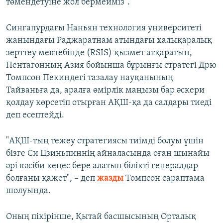
төмендетуіне жол бермейміз".
Сингапурдағы Наньян технология университеті
жанындағы Раджаратнам атындағы халықаралық
зерттеу мектебінде (RSIS) қызмет атқаратын,
Пентагонның Азия бойынша бұрынғы стратегі Дрю
Томпсон Пекиндегі тазалау науқанының
Тайваньға да, аралға өмірлік маңызы бар әскери
қолдау көрсетіп отырған АҚШ-қа да салдары тиеді
деп есептейді.
"АҚШ-тың тежеу стратегиясы тиімді болуы үшін
бізге Си Цзиньпиннің айналасында оған шынайы
әрі кәсіби кеңес бере алатын білікті генералдар
болғаны қажет", – деп
жазды
Томпсон сараптама
шолуында.
Оның пікірінше, Қытай басшысының Орталық