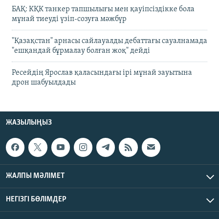
БАҚ: КҚК танкер тапшылығы мен қауіпсіздікке бола
мұнай тиеуді үзіп-созуға мәжбүр
"Қазақстан" арнасы сайлауалды дебаттағы сауалнамада
"ешқандай бұрмалау болған жоқ" дейді
Ресейдің Ярослав қаласындағы ірі мұнай зауытына
дрон шабуылдады
ЖАЗЫЛЫҢЫЗ
ЖАЛПЫ МӘЛІМЕТ
НЕГІЗГІ БӨЛІМДЕР