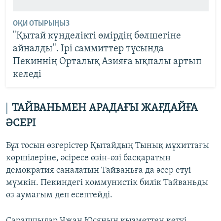
ОҚИ ОТЫРЫҢЫЗ
"Қытай күнделікті өмірдің бөлшегіне
айналды". Ірі саммиттер тұсында
Пекиннің Орталық Азияға ықпалы артып
келеді
ТАЙВАНЬМЕН АРАДАҒЫ ЖАҒДАЙҒА
ӘСЕРІ
Бұл тосын өзгерістер Қытайдың Тынық мұхиттағы
көршілеріне, әсіресе өзін-өзі басқаратын
демократия саналатын Тайваньға да әсер етуі
мүмкін. Пекиндегі коммунистік билік Тайваньды
өз аумағым деп есептейді.
Сарапшылар Чжан Юсяның қызметтен кетуі