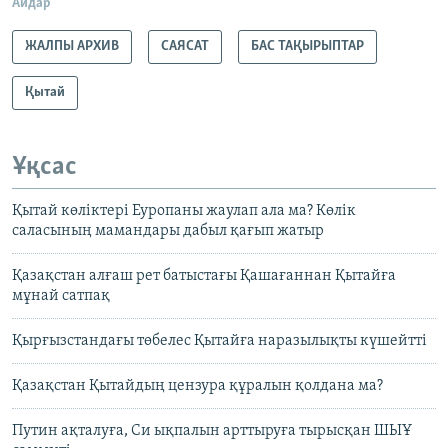
Айдар
ЖАЛПЫ АРХИВ
САЯСАТ
БАС ТАҚЫРЫПТАР
Қытай
Ұқсас
Қытай көліктері Еуропаны жаулап ала ма? Көлік
саласының мамандары дабыл қағып жатыр
Қазақстан алғаш рет батыстағы Қашағаннан Қытайға
мұнай сатпақ
Қырғызстандағы төбелес Қытайға наразылықты күшейтті
Қазақстан Қытайдың цензура құралын қолдана ма?
Путин ақталуға, Си ықпалын арттыруға тырысқан ШЫҰ