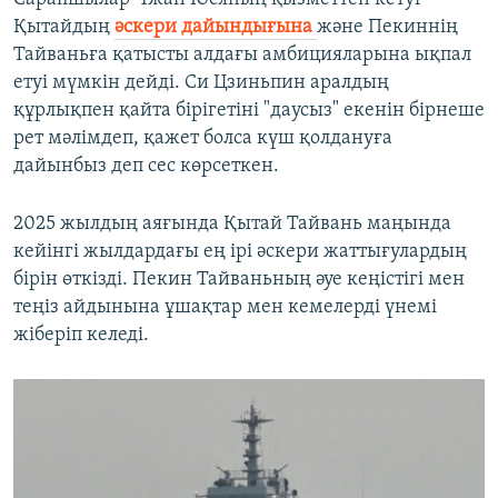
Қытайдың
әскери дайындығына
және Пекиннің
Тайваньға қатысты алдағы амбицияларына ықпал
етуі мүмкін дейді. Си Цзиньпин аралдың
құрлықпен қайта бірігетіні "даусыз" екенін бірнеше
рет мәлімдеп, қажет болса күш қолдануға
дайынбыз деп сес көрсеткен.
2025 жылдың аяғында Қытай Тайвань маңында
кейінгі жылдардағы ең ірі әскери жаттығулардың
бірін өткізді. Пекин Тайваньның әуе кеңістігі мен
теңіз айдынына ұшақтар мен кемелерді үнемі
жіберіп келеді.