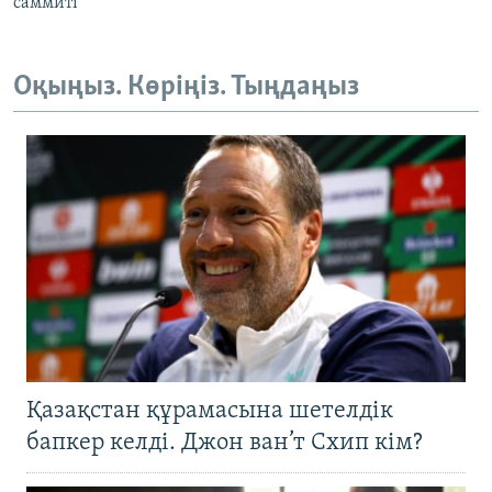
саммиті
Оқыңыз. Көріңіз. Тыңдаңыз
Қазақстан құрамасына шетелдік
бапкер келді. Джон ван’т Схип кім?