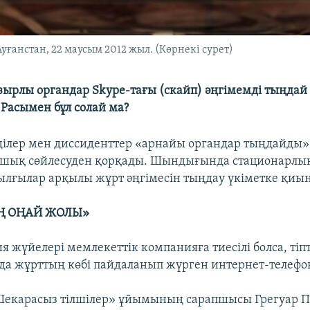
ғанстан, 22 маусым 2012 жыл. (Көрнекі сурет)
зырлы органдар Skype-тағы (скайп) әңгімемді тыңда
 Расымен бұл солай ма?
ділер мен диссиденттер «арнайы органдар тыңдайды»
ашық сөйлесуден қорқады. Шындығында стационарлы
ылғылар арқылы жұрт әңгімесін тыңдау үкіметке қиын
Ң ОҢАЙ ЖОЛЫ»
 жүйелері мемлекеттік компанияға тиесілі болса, тіпт
нда жұрттың көбі пайдаланып жүрген интернет-телефон 
Шекарасыз тілшілер» ұйымының сарапшысы Грегуар 