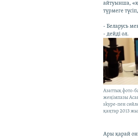
айтуынша, «қ
түрмеге түсіп
- Беларусь м
- дейді ол.
Азаттық фото-
жеңімпазы Ас
skype-пен сөйле
қаңтар 2013 жыл
Ары қарай он