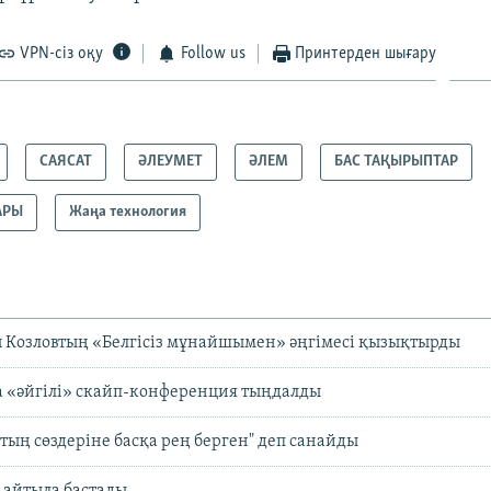
VPN-сіз оқу
Follow us
Принтерден шығару
САЯСАТ
ӘЛЕУМЕТ
ӘЛЕМ
БАС ТАҚЫРЫПТАР
АРЫ
Жаңа технология
 Козловтың «Белгісіз мұнайшымен» әңгімесі қызықтырды
а «әйгілі» скайп-конференция тыңдалды
втың сөздеріне басқа рең берген" деп санайды
 айтыла бастады