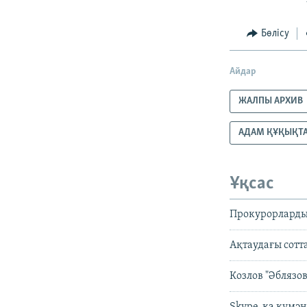
Бөлісу
Айдар
ЖАЛПЫ АРХИВ
АДАМ ҚҰҚЫҚТ
Ұқсас
Прокурорларды
Ақтаудағы сотт
Козлов "Әблязо
Skype-қа күмән