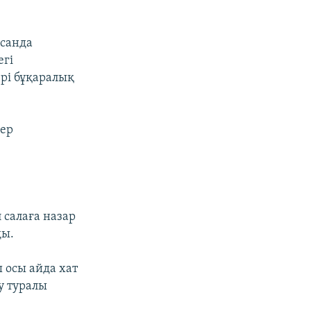
қсанда
егі
рі бұқаралық
лер
л салаға назар
ды.
 осы айда хат
у туралы