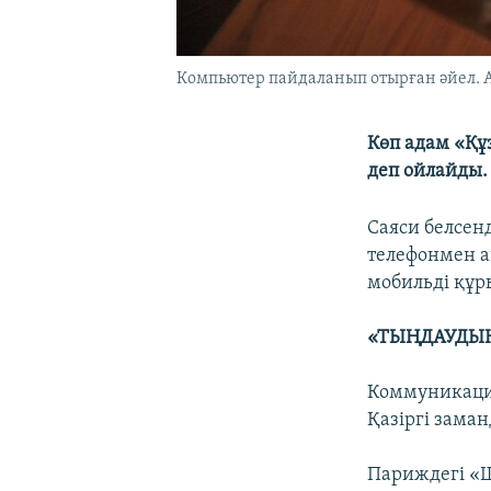
Компьютер пайдаланып отырған әйел. Ау
Көп адам «Құ
деп ойлайды.
Саяси белсен
телефонмен 
мобильді құр
«ТЫҢДАУДЫ
Коммуникация
Қазіргі зама
Париждегі «