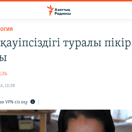
ЛОГИЯ
қауіпсіздігі туралы пікір
лы
ЕЛЬ
л, 12:38
VPN-сіз оқу