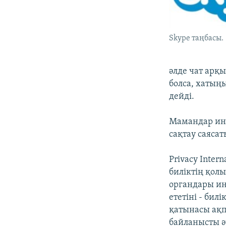
Skype таңбасы.
әлде чат арқы
болса, хатың
дейді.
Мамандар инт
сақтау саясат
Privacy Inter
биліктің қол
органдары ин
ететіні - би
қатынасы ақп
байланысты ә