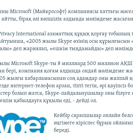
ны Microsoft (Майкрософт) компаниясы хаттағы мәсел
айтты, бірақ әлі көпшілік алдында мәлімдеме жасаған
rivacy International азаматтық құқық қорғау тобының
айтуынша, «2005 жылы Skype өзінің осы құрылғысын «
алы» деп жариялап, «ешкім тыңдамайды» деп мәлімд
 жылы Microsoft Skype-ты 8 миллиард 500 миллион АҚ
ан бері, компания қоғам алдында ондай мәлімдеме жа
05 жылғы хабарламасынан соң адамдар оны жаппай қ
езде интернет-телефон арзан, тіпті тегін, әрі қауіпсіз б
істер болып жатса, Skype-пайдаланушылар оны білуге
шім қабылдауға құқылы еді, - дейді ол.
Кейбір сарапшылар онлайн белс
әңгімеге кіріспес бұрын ойланып
береді.