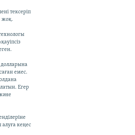
ені тексеріп
 жоқ.
 технологы
қауіпсіз
еген.
Ш долларына
саған емес.
олдана
олатын. Егер
 және
енділеріне
 алуға кеңес