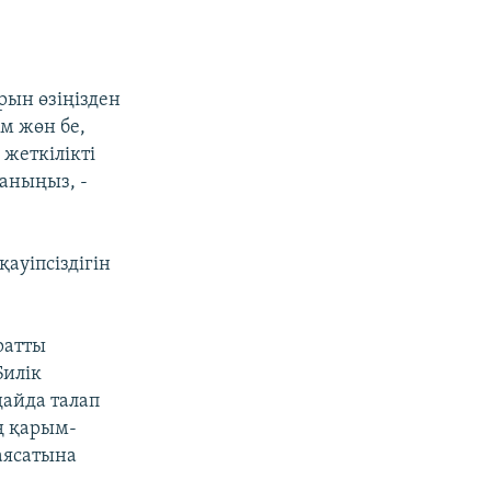
рын өзіңізден
м жөн бе,
 жеткілікті
аныңыз, -
ауіпсіздігін
ратты
Билік
дайда талап
ң қарым-
аясатына