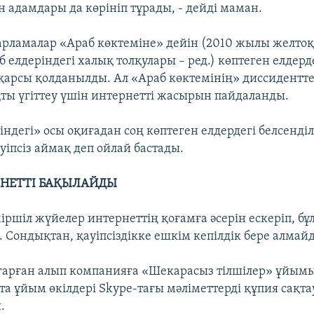
 адамдары да көрініп тұрады, - дейді маман.
арламалар «Араб көктеміне» дейін (2010 жылы желто
б елдеріндегі халық толқулары – ред.) көптеген елдерд
қарсы қолданылды. Ал «Араб көктемінің» диссидентте
ты үгіттеу үшін интернетті жасырын пайдаланды.
ндегі» осы оқиғадан соң көптеген елдердегі белсенді
уіпсіз аймақ деп ойлай бастады.
РНЕТТІ БАҚЫЛАЙДЫ
міршіл жүйелер интернеттің қоғамға әсерін ескеріп, бұ
 Сондықтан, қауіпсіздікке ешкім кепілдік бере алмай
арған алып компанияға «Шекарасыз тілшілер» ұйымы
та ұйым өкілдері Skype-тағы мәліметтерді құпия сақта
.