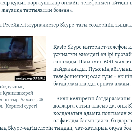
азір құқық қорғаушылар онлайн-телефонмен айтқан пі
, жауапқа тартылатын болған».
ен Ресейдегі журналистер Skype-тағы сөздерінің тыңда
Қазір Skype интернет-телефон 
ұсынатын әлемдегі ең ірі прова
саналады. Шамамен 600 миллио
пайдаланады. Пуженің айтуынш
телефонияның осал тұсы – екінің
бағдарламаларды орната алады.
байқауының
ан Қуанышкерей
- Зиян келтіретін бағдарламаны
сіп отыр. Алматы, 25
долларға сатып аласыз да, оны 
. (Көрнекі сурет)
қолданатын адамға поштамен жі
ол файлды басып қалса, бағдарл
ың Skype-әңгімелерін тыңдап, чат-хаттарын оқуға бол