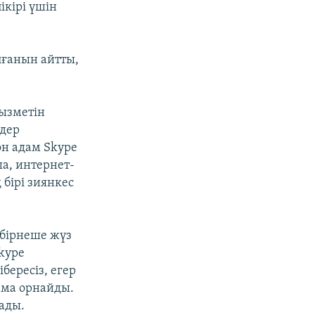
кірі үшін
лғанын айтты,
қызметін
йдер
н адам Skype
а, интернет-
 бірі зиянкес
 бірнеше жүз
Skype
бересіз, егер
ама орнайды.
ады.