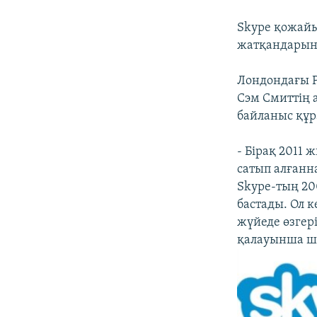
Skype қожайы
жатқандарын 
Лондондағы P
Сэм Смиттің 
байланыс құр
- Бірақ 2011
сатып алғанн
Skype-тың 20
бастады. Ол к
жүйеде өзгер
қалауынша ше