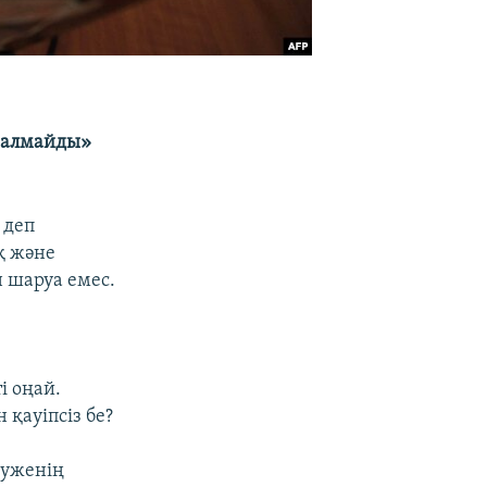
й алмайды»
 деп
қ және
 шаруа емес.
і оңай.
қауіпсіз бе?
Пуженің