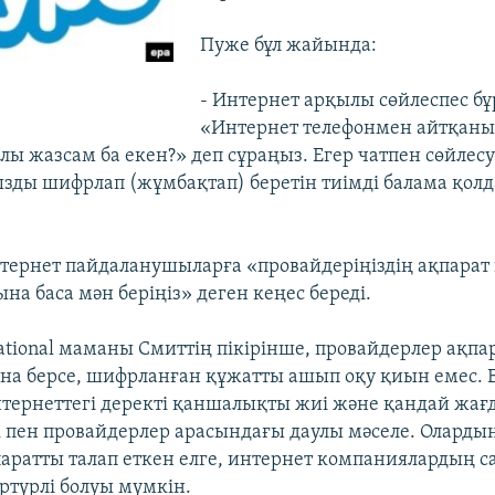
Пуже бұл жайында:
- Интернет арқылы сөйлеспес бұ
«Интернет телефонмен айтқаны
лы жазсам ба екен?» деп сұраңыз. Егер чатпен сөйлесу
ызды шифрлап (жұмбақтап) беретін тиімді балама қолд
ернет пайдаланушыларға «провайдеріңіздің ақпарат қ
ына баса мән беріңіз» деген кеңес береді.
national маманы Смиттің пікірінше, провайдерлер ақпа
ына берсе, шифрланған құжатты ашып оқу қиын емес. 
тернеттегі деректі қаншалықты жиі және қандай жағ
лік пен провайдерлер арасындағы даулы мәселе. Оларды
аратты талап еткен елге, интернет компаниялардың с
ртүрлі болуы мүмкін.