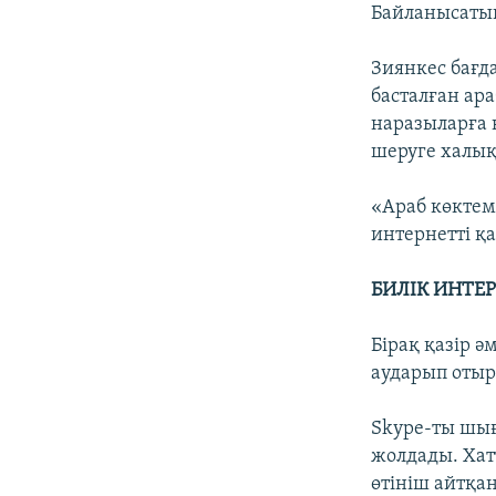
Байланысатын
Зиянкес бағд
басталған ара
наразыларға 
шеруге халық
«Араб көктемі
интернетті қа
БИЛІК ИНТЕ
Бірақ қазір ә
аударып отыр.
Skype-ты шығ
жолдады. Хат
өтініш айтқан