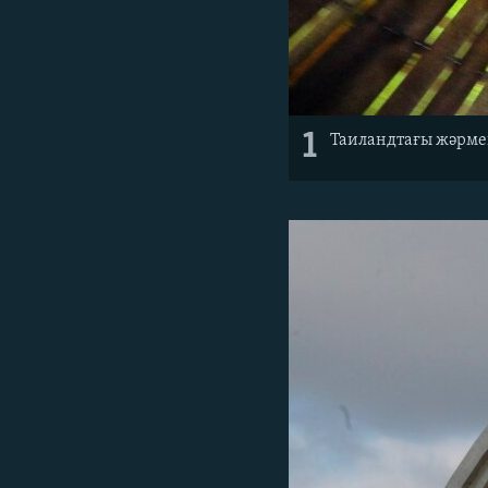
1
Таиландтағы жәрмең