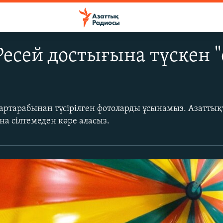
есей достығына түскен "
артарабынан түсірілген фотоларды ұсынамыз. Азатты
а сілтемеден көре аласыз.