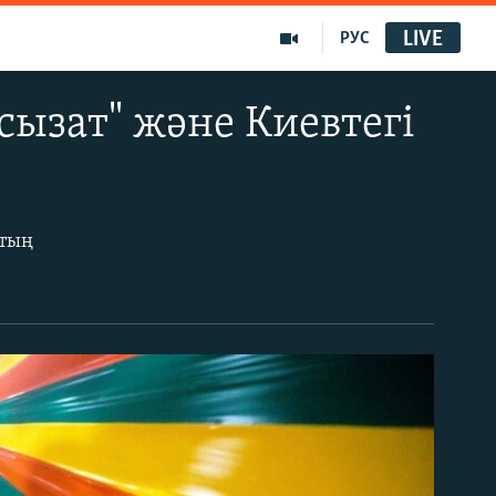
LIVE
РУС
сызат" және Киевтегі
қтың