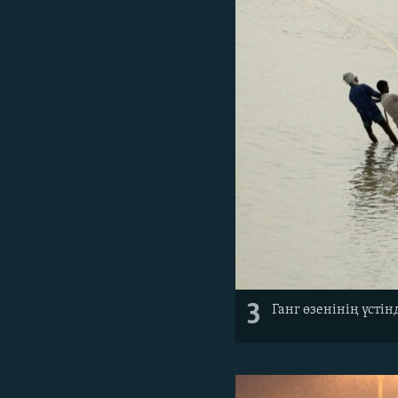
3
Ганг өзенінің үст