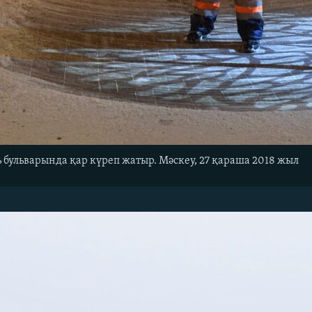
бульварында қар күреп жатыр. Мәскеу, 27 қараша 2018 жыл