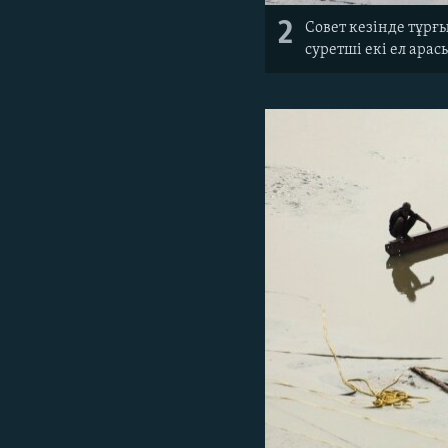
2
Совет кезінде тұрғ
суретші екі ел ар