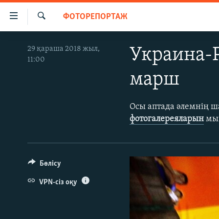
Accessibility
ФОТОРЕПОРТАЖ
links
İздеу
Skip
ЖАҢАЛЫҚТАР
29 қараша 2018 жыл,
Украина-Р
to
11:00
САЯСАТ
main
марш
content
AZATTYQTV
Skip
ҚАҢТАР ОҚИҒАСЫ
to
Осы аптада әлемнің ш
main
АДАМ ҚҰҚЫҚТАРЫ
фотогалереяларын
мын
Navigation
ӘЛЕУМЕТ
Skip
to
ӘЛЕМ
Search
Бөлісу
АРНАЙЫ ЖОБАЛАР
VPN-сіз оқу