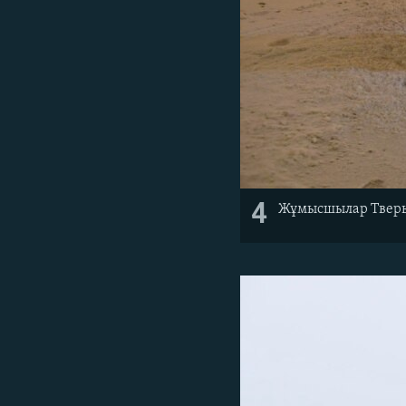
4
Жұмысшылар Тверь 