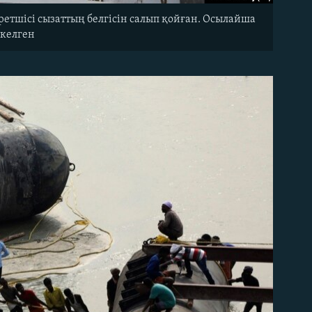
ретшісі сызаттың белгісін салып қойған. Осылайша
 келген