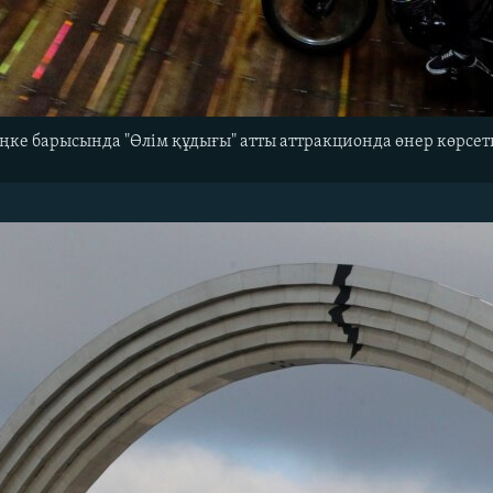
ке барысында "Өлім құдығы" атты аттракционда өнер көрсе