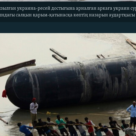
ызылған украина-ресей достығына арналған аркаға украин су
асындағы салқын қарым-қатынасқа көптің назарын аудартқысы