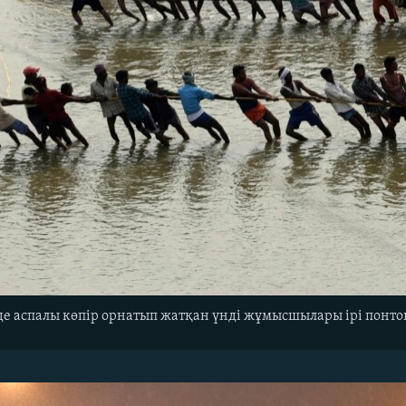
інде аспалы көпір орнатып жатқан үнді жұмысшылары ірі пон