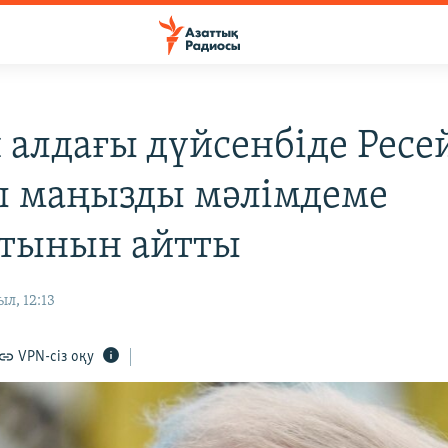
 алдағы дүйсенбіде Ресе
 маңызды мәлімдеме
тынын айтты
л, 12:13
VPN-сіз оқу