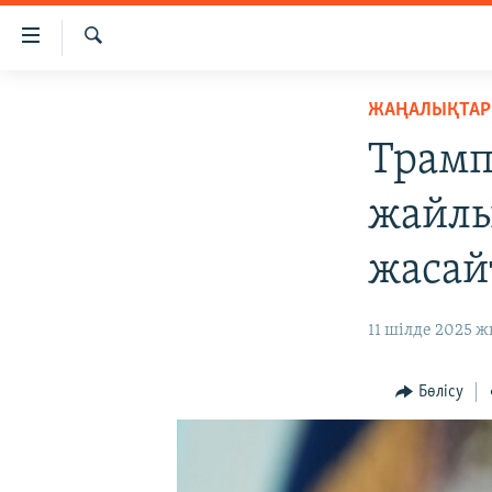
Accessibility
links
İздеу
Skip
ЖАҢАЛЫҚТАР
ЖАҢАЛЫҚТАР
to
САЯСАТ
main
Трамп
content
AZATTYQTV
Skip
жайлы
ҚАҢТАР ОҚИҒАСЫ
to
main
АДАМ ҚҰҚЫҚТАРЫ
жасай
Navigation
ӘЛЕУМЕТ
Skip
11 шілде 2025 жы
to
ӘЛЕМ
Search
АРНАЙЫ ЖОБАЛАР
Бөлісу