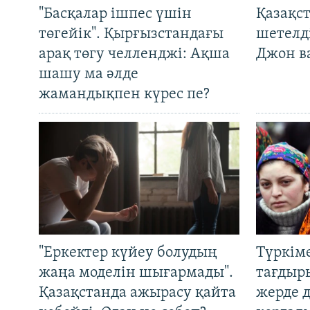
"Басқалар ішпес үшін
Қазақс
төгейік". Қырғызстандағы
шетелді
арақ төгу челленджі: Ақша
Джон ва
шашу ма әлде
жамандықпен күрес пе?
"Еркектер күйеу болудың
Түркім
жаңа моделін шығармады".
тағдыры
Қазақстанда ажырасу қайта
жерде 