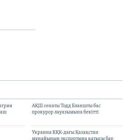
енгрия
АҚШ сенаты Тодд Бланшты бас
раш
прокурор лауазымына бекітті
Украина КҚК-дағы Қазақстан
мұнайының экспортына қатысы бар