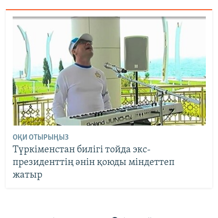
ОҚИ ОТЫРЫҢЫЗ
Түркіменстан билігі тойда экс-
президенттің әнін қоюды міндеттеп
жатыр