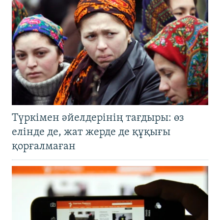
Түркімен әйелдерінің тағдыры: өз
елінде де, жат жерде де құқығы
қорғалмаған