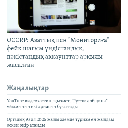
OCCRP: Азаттық пен "Мониториға"
фейк шағым үндістандық,
пәкістандық аккаунттар арқылы
жасалған
Жаңалықтар
YouTube видеохостинг қызметі "Русская община"
ұйымының екі арнасын бұғаттады
Орталық Азия 2025 жылы әлемде туризм ең жылдам
өскен өңір атанды