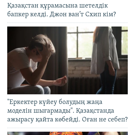
Қазақстан құрамасына шетелдік
бапкер келді. Джон ван’т Схип кім?
"Еркектер күйеу болудың жаңа
моделін шығармады". Қазақстанда
ажырасу қайта көбейді. Оған не себеп?