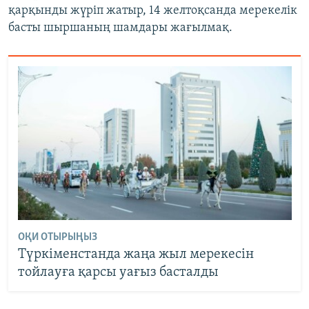
қарқынды жүріп жатыр, 14 желтоқсанда мерекелік
басты шыршаның шамдары жағылмақ.
ОҚИ ОТЫРЫҢЫЗ
Түркіменстанда жаңа жыл мерекесін
тойлауға қарсы уағыз басталды