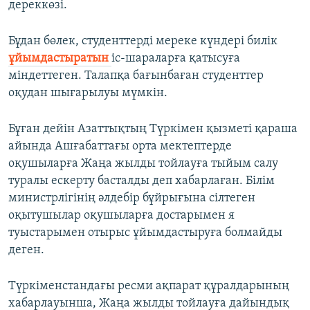
дереккөзі.
Бұдан бөлек, студенттерді мереке күндері билік
ұйымдастыратын
іс-шараларға қатысуға
міндеттеген. Талапқа бағынбаған студенттер
оқудан шығарылуы мүмкін.
Бұған дейін Азаттықтың Түркімен қызметі қараша
айында Ашғабаттағы орта мектептерде
оқушыларға Жаңа жылды тойлауға тыйым салу
туралы ескерту басталды деп хабарлаған. Білім
министрлігінің әлдебір бұйрығына сілтеген
оқытушылар оқушыларға достарымен я
туыстарымен отырыс ұйымдастыруға болмайды
деген.
Түркіменстандағы ресми ақпарат құралдарының
хабарлауынша, Жаңа жылды тойлауға дайындық