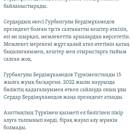
байланыстырады.
Сердардың әкесі Гурбангулы Бердімұхамедов
президент болған тұста салтанатты кештер өткізіп,
өзі ән шырқап, мемлекеттік арналардан көрсететін.
Мемлекет мерекені жұрт қалай атап өтетінін қатаң
бақылағанымен, кештер мен отырыстарға тыйым
салған жоқ.
Гурбангулы Бердімұхамедов Түркіменстанды 15
жылға жуық басқарған. 2022 жылы наурызда
биліктің қадағалауымен өткен сайлауда оның ұлы
Сердар Бердімұхамедов жаңа президент атанды.
Азаттықтың Түркімен қызметі ел билігінен пікір
алуға талпынып көрді, бірақ жауап алу мүмкін
болмады.