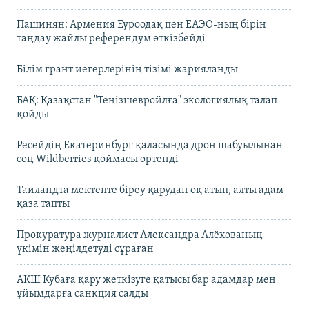
Пашинян: Армения Еуроодақ пен ЕАЭО-ның бірін
таңдау жайлы референдум өткізбейді
Білім грант иегерлерінің тізімі жарияланды
БАҚ: Қазақстан "Теңізшевройлға" экологиялық талап
қойды
Ресейдің Екатеринбург қаласында дрон шабуылынан
соң Wildberries қоймасы өртенді
Таиландта мектепте біреу қарудан оқ атып, алты адам
қаза тапты
Прокуратура журналист Александра Алёхованың
үкімін жеңілдетуді сұраған
АҚШ Кубаға қару жеткізуге қатысы бар адамдар мен
ұйымдарға санкция салды