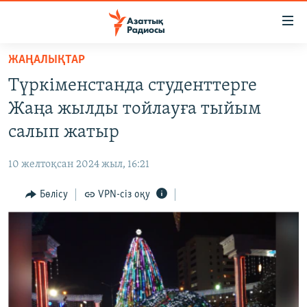
Accessibility
links
Skip
ЖАҢАЛЫҚТАР
to
ЖАҢАЛЫҚТАР
Түркіменстанда студенттерге
main
САЯСАТ
content
Жаңа жылды тойлауға тыйым
AZATTYQTV
Skip
салып жатыр
to
ҚАҢТАР ОҚИҒАСЫ
main
10 желтоқсан 2024 жыл, 16:21
АДАМ ҚҰҚЫҚТАРЫ
Navigation
Skip
Бөлісу
VPN-сіз оқу
ӘЛЕУМЕТ
to
ӘЛЕМ
Search
АРНАЙЫ ЖОБАЛАР
Русский