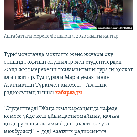
ЖАЗЫЛЫҢЫЗ
Басқа тілдерде
Ашғабаттағы мерекелік шырша. 2023 жылғы қаңтар.
Түркіменстанда мектепте және жоғары оқу
орнында оқитын оқушылар мен студенттерден
Жаңа жыл мерекесін тойламайтыны туралы қолхат
алып жатыр. Бұл туралы Мары уәлаятынан
Азаттықтың Түркімен қызметі – Азатлык
радиосының тілшісі
хабарлады
.
"Студенттерді "Жаңа жыл қарсаңында кафеде
немесе үйде кеш ұйымдастырмаймыз, қалаға
қыдыруға шықпаймыз" деп қолхат жазуға
мәжбүрледі", – деді Азатлык радиосының