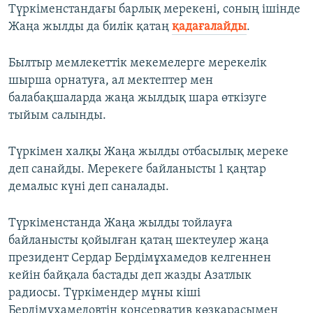
Түркіменстандағы барлық мерекені, соның ішінде
Жаңа жылды да билік қатаң
қадағалайды
.
Былтыр мемлекеттік мекемелерге мерекелік
шырша орнатуға, ал мектептер мен
балабақшаларда жаңа жылдық шара өткізуге
тыйым салынды.
Түркімен халқы Жаңа жылды отбасылық мереке
деп санайды. Мерекеге байланысты 1 қаңтар
демалыс күні деп саналады.
Түркіменстанда Жаңа жылды тойлауға
байланысты қойылған қатаң шектеулер жаңа
президент Сердар Бердімұхамедов келгеннен
кейін байқала бастады деп жазды Азатлык
радиосы. Түркімендер мұны кіші
Бердімұхамедовтің консерватив көзқарасымен