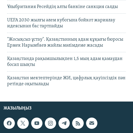
Ұлыбритания Ресейдің алты банкіне санкция салды
UEFA 2030 жылғы әлем кубогына бойкот жариялау
идеясынан бас тартпайды
"Жосықсыз ұстау". Қазақстанның адам құқығы бюросы
Ермек Нарымбаев жайлы мәлімдеме жасады
Қазақстанда рақымшылықпен 1,5 мың адам қамаудан
босап шықты
Қазақстан мектептерінде ЖИ, цифрлық қауіпсіздік пән
ретінде оқытылады
ЖАЗЫЛЫҢЫЗ