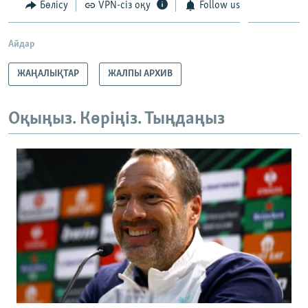
Бөлісу
VPN-сіз оқу
Follow us
Айдар
ЖАҢАЛЫҚТАР
ЖАЛПЫ АРХИВ
Оқыңыз. Көріңіз. Тыңдаңыз