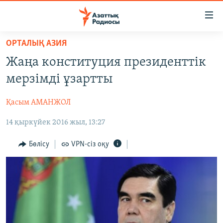
Accessibility
links
Skip
ОРТАЛЫҚ АЗИЯ
to
ЖАҢАЛЫҚТАР
Жаңа конституция президенттік
main
САЯСАТ
content
мерзімді ұзартты
AZATTYQTV
Skip
to
Қасым АМАНЖОЛ
ҚАҢТАР ОҚИҒАСЫ
main
14 қыркүйек 2016 жыл, 13:27
АДАМ ҚҰҚЫҚТАРЫ
Navigation
Skip
ӘЛЕУМЕТ
Бөлісу
VPN-сіз оқу
to
ӘЛЕМ
Search
АРНАЙЫ ЖОБАЛАР
Русский