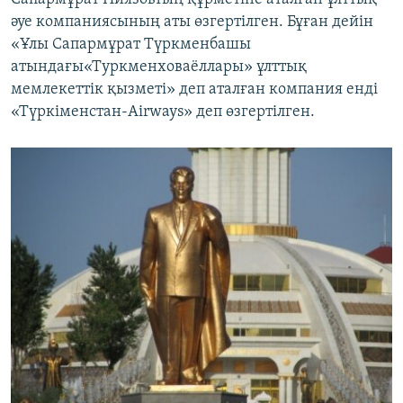
әуе компаниясының аты өзгертілген. Бұған дейін
«Ұлы Сапармұрат Түркменбашы
атындағы«Туркменховаёллары» ұлттық
мемлекеттік қызметі» деп аталған компания енді
«Түркіменстан-Airways» деп өзгертілген.