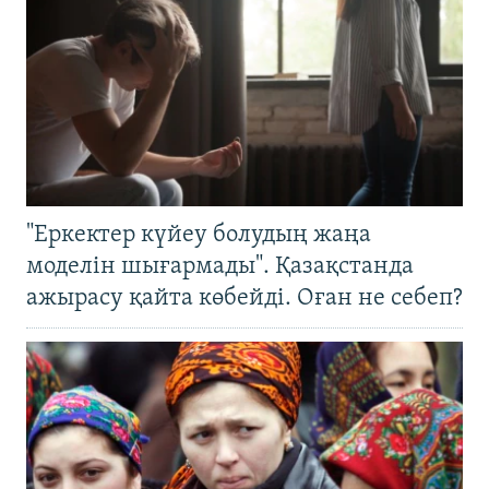
"Еркектер күйеу болудың жаңа
моделін шығармады". Қазақстанда
ажырасу қайта көбейді. Оған не себеп?