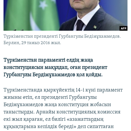
ЖАЗЫЛЫҢЫЗ
Басқа тілдерде
Түркіменстан президенті Гурбангулы Бедімұхаммедов.
Берлин, 29 тамыз 2016 жыл.
Түркіменстан парламенті елдің жаңа
конституциясын мақұлдап, оған президент
Гурбангулы Бердімұхаммедов қол қойды.
Түркіменстанда қыркүйектің 14-і күні парламент
жиыны өтіп, ел президенті Гурбангулы
Бедімұхаммедов жаңа конституция жобасын
таныстырды. Арнайы конституциялық комиссия
екі жыл қараған, ел билігі «азаматтардың
құқықтарына кепілдік береді» деп сипаттаған