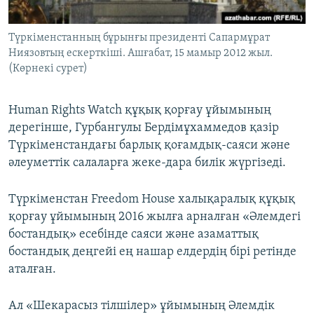
Түркіменстанның бұрынғы президенті Сапармұрат
Ниязовтың ескерткіші. Ашғабат, 15 мамыр 2012 жыл.
(Көрнекі сурет)
Human Rights Watch құқық қорғау ұйымының
дерегінше, Гурбангулы Бердімұхаммедов қазір
Түркіменстандағы барлық қоғамдық-саяси және
әлеуметтік салаларға жеке-дара билік жүргізеді.
Түркіменстан Freedom House халықаралық құқық
қорғау ұйымының 2016 жылға арналған «Әлемдегі
бостандық» есебінде саяси және азаматтық
бостандық деңгейі ең нашар елдердің бірі ретінде
аталған.
Ал «Шекарасыз тілшілер» ұйымының Әлемдік