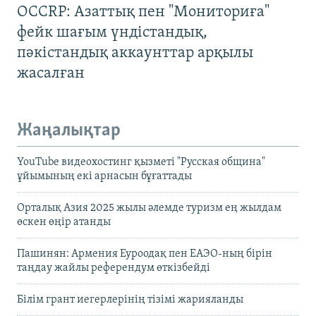
OCCRP: Азаттық пен "Мониториға"
фейк шағым үндістандық,
пәкістандық аккаунттар арқылы
жасалған
Жаңалықтар
YouTube видеохостинг қызметі "Русская община"
ұйымының екі арнасын бұғаттады
Орталық Азия 2025 жылы әлемде туризм ең жылдам
өскен өңір атанды
Пашинян: Армения Еуроодақ пен ЕАЭО-ның бірін
таңдау жайлы референдум өткізбейді
Білім грант иегерлерінің тізімі жарияланды