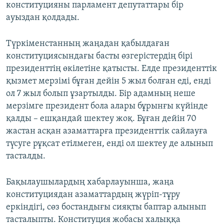
конституцияны парламент депутаттары бір
ауыздан қолдады.
Түркіменстанның жаңадан қабылдаған
конституциясындағы басты өзгерістердің бірі
президенттің өкілетіне қатысты. Елде президенттік
қызмет мерзімі бұған дейін 5 жыл болған еді, енді
ол 7 жыл болып ұзартылды. Бір адамның неше
мерзімге президент бола алары бұрынғы күйінде
қалды – ешқандай шектеу жоқ. Бұған дейін 70
жастан асқан азаматтарға президенттік сайлауға
түсуге рұқсат етілмеген, енді ол шектеу де алынып
тасталды.
Бақылаушылардың хабарлауынша, жаңа
конституциядан азаматтардың жүріп-тұру
еркіндігі, сөз бостандығы сияқты баптар алынып
тасталыпты. Конституция жобасы халыққа