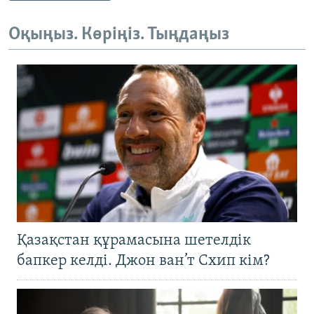
Оқыңыз. Көріңіз. Тыңдаңыз
Қазақстан құрамасына шетелдік
бапкер келді. Джон ван’т Схип кім?