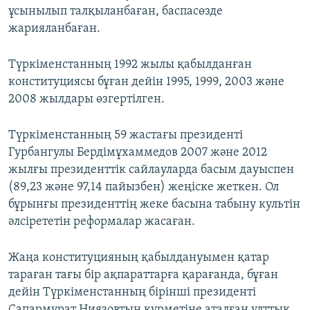
ұсынылып талқыланбаған, баспасөзде
жарияланбаған.
Түркіменстанның 1992 жылы қабылданған
конституциясы бұған дейін 1995, 1999, 2003 және
2008 жылдары өзгертілген.
Түркіменстанның 59 жастағы президенті
Гурбангулы Бердімұхаммедов 2007 және 2012
жылғы президенттік сайлауларда басым дауыспен
(89,23 және 97,14 пайызбен) жеңіске жеткен. Ол
бұрынғы президенттің жеке басына табыну культін
әлсірететін реформалар жасаған.
Жаңа конституцияның қабылдануымен қатар
тараған тағы бір ақпараттарға қарағанда, бұған
дейін Түркіменстанның бірінші президенті
Сапармұрат Ниязовтың құрметіне аталған ұлттық