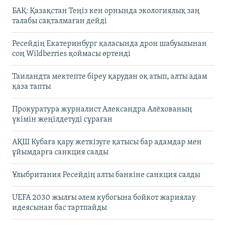
БАҚ: Қазақстан Теңіз кен орнында экологиялық заң
талабы сақталмаған дейді
Ресейдің Екатеринбург қаласында дрон шабуылынан
соң Wildberries қоймасы өртенді
Таиландта мектепте біреу қарудан оқ атып, алты адам
қаза тапты
Прокуратура журналист Александра Алёхованың
үкімін жеңілдетуді сұраған
АҚШ Кубаға қару жеткізуге қатысы бар адамдар мен
ұйымдарға санкция салды
Ұлыбритания Ресейдің алты банкіне санкция салды
UEFA 2030 жылғы әлем кубогына бойкот жариялау
идеясынан бас тартпайды