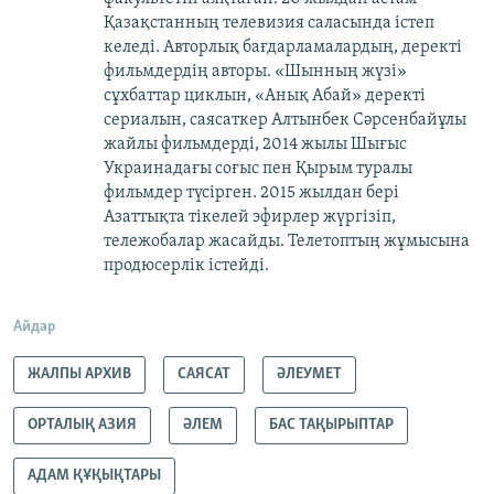
Қазақстанның телевизия саласында істеп
келеді. Авторлық бағдарламалардың, деректі
фильмдердің авторы. «Шынның жүзі»
сұхбаттар циклын, «Анық Абай» деректі
сериалын, саясаткер Алтынбек Сәрсенбайұлы
жайлы фильмдерді, 2014 жылы Шығыс
Украинадағы соғыс пен Қырым туралы
фильмдер түсірген. 2015 жылдан бері
Азаттықта тікелей эфирлер жүргізіп,
тележобалар жасайды. Телетоптың жұмысына
продюсерлік істейді.
Айдар
ЖАЛПЫ АРХИВ
САЯСАТ
ӘЛЕУМЕТ
ОРТАЛЫҚ АЗИЯ
ӘЛЕМ
БАС ТАҚЫРЫПТАР
АДАМ ҚҰҚЫҚТАРЫ