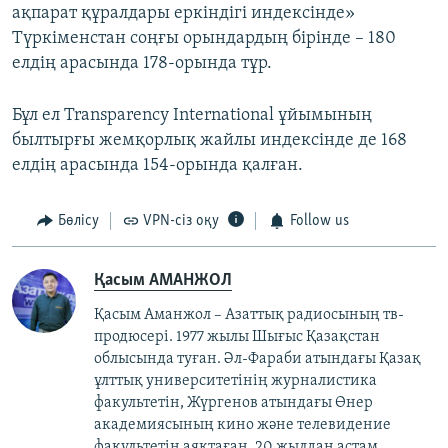
ақпарат құралдары еркіндігі индексінде»
Түркіменстан соңғы орындардың бірінде – 180
елдің арасында 178-орында тұр.
Бұл ел Transparency International ұйымының
былтырғы жемқорлық жайлы индексінде де 168
елдің арасында 154-орында қалған.
Бөлісу
VPN-сіз оқу
Follow us
Қасым АМАНЖОЛ
Қасым Аманжол – Азаттық радиосының тв-
продюсері. 1977 жылы Шығыс Қазақстан
облысында туған. Әл-Фараби атындағы Қазақ
ұлттық университетінің журналистика
факультетін, Жүргенов атындағы Өнер
академиясының кино және телевидение
факультетін аяқтаған. 20 жылдан астам