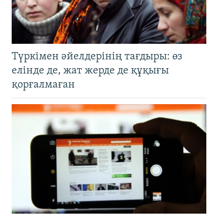
Түркімен әйелдерінің тағдыры: өз
елінде де, жат жерде де құқығы
қорғалмаған