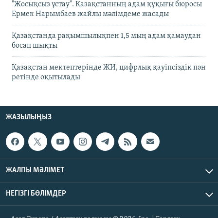
"Жосықсыз ұстау". Қазақстанның адам құқығы бюросы
Ермек Нарымбаев жайлы мәлімдеме жасады
Қазақстанда рақымшылықпен 1,5 мың адам қамаудан
босап шықты
Қазақстан мектептерінде ЖИ, цифрлық қауіпсіздік пән
ретінде оқытылады
ЖАЗЫЛЫҢЫЗ
ЖАЛПЫ МӘЛІМЕТ
НЕГІЗГІ БӨЛІМДЕР