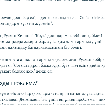
еуде дрон бар еді, – деп еске алады ол. – Сегіз жігіт бар
лғандары күзетіп жүретін".
ң Руслан Киевтегі "Крук" дрондар мектебінде қабілет
 өте маңызды әскери-барлау іс-қимылын орындау үші
рын дайындау бағдарламасының бір бөлігі.
ке шығуға арналған орындықта отырған Руслан көбірек
қатты. "Соғыста дрон басқаруды бүге-шүгесіне дейін қ
ақыт болған жоқ" дейді ол.
ЗДЫ ПРОБЛЕМА"
еуметтік желі арқылы армияға дрон сатып алуға ақша
ткізіледі. Дегенмен, "Біз үшін ең үлкен проблема – п