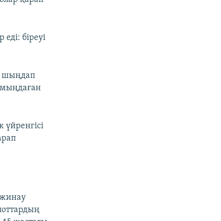
 еді: біреуі
ін шыңдап
н мыңдаған
 үйренгісі
арап
 жинау
илоттардың