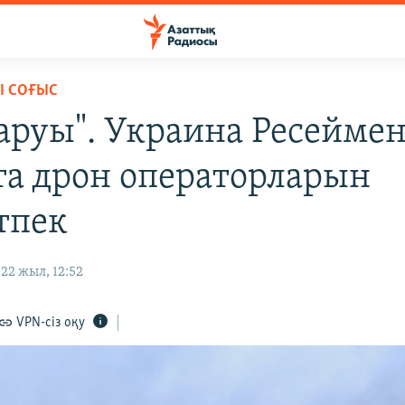
Ы СОҒЫС
қаруы". Украина Ресейме
та дрон операторларын
тпек
22 жыл, 12:52
VPN-сіз оқу