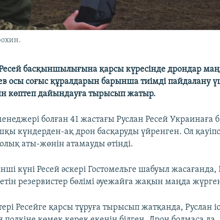
рохин.
Ресей басқыншылығына қарсы күресінде дрондар маң
ев осы соғыс құралдарын барынша тиімді пайдалану ү
н көптеп дайындауға тырысып жатыр.
менеджері болған 41 жастағы Руслан Ресей Украинағ
шқы күндерден-ақ дрон басқаруды үйренген. Ол қауіпс
олық аты-жөнін атамауды өтінді.
нші күні Ресей әскері Гостомельге шабуыл жасағанда,
етін резервистер бөлімі әуежайға жақын маңда жүрге
ері Ресейге қарсы тұруға тырысып жатқанда, Руслан іс
 полкіне көмек керек екенін білген. Дрон болмаса да,