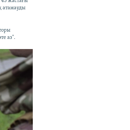
 45 жастағы
қ атамауды
аторы
те аз".