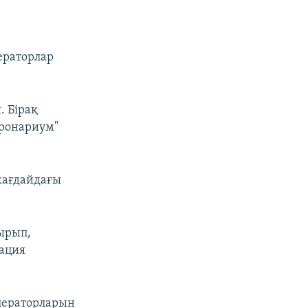
ераторлар
. Бірақ
ронариум"
 жағдайдағы
тырып,
ация
операторларын