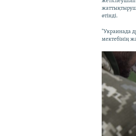
жетіспеушілі
жаттықтырушы
өтінді.
"Украинада др
мектебінің ж