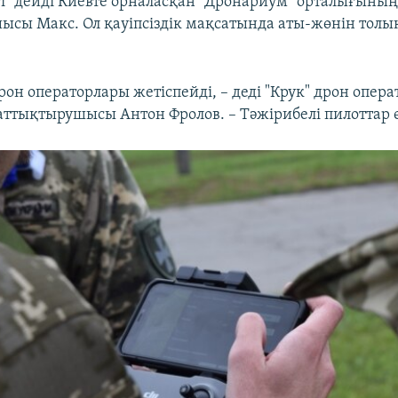
гі" дейді Киевте орналасқан "Дронариум" орталығының
сы Макс. Ол қауіпсіздік мақсатында аты-жөнін толы
он операторлары жетіспейді, – деді "Крук" дрон опер
аттықтырушысы Антон Фролов. – Тәжірибелі пилоттар ө