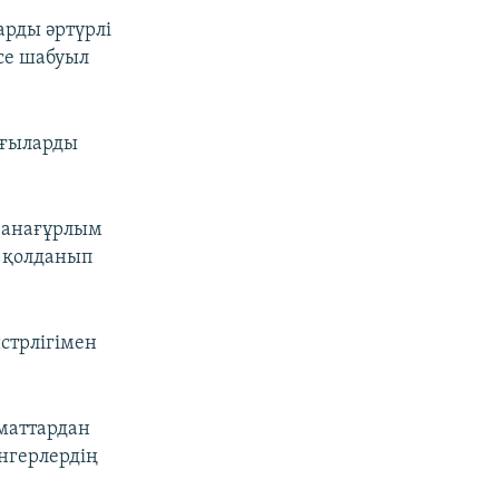
арды әртүрлі
се шабуыл
лғыларды
а анағұрлым
н қолданып
стрлігімен
маттардан
нгерлердің