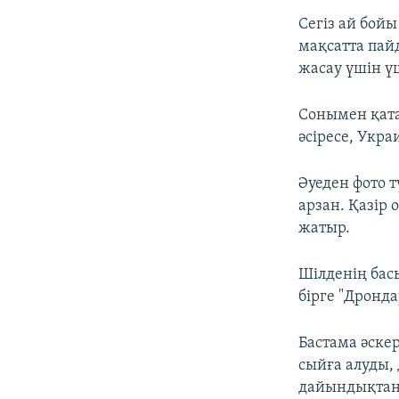
Сегіз ай бой
мақсатта пай
жасау үшін ү
Сонымен қат
әсіресе, Укр
Әуеден фото 
арзан. Қазір
жатыр.
Шілденің бас
бірге "Дронд
Бастама әске
сыйға алуды,
дайындықтан