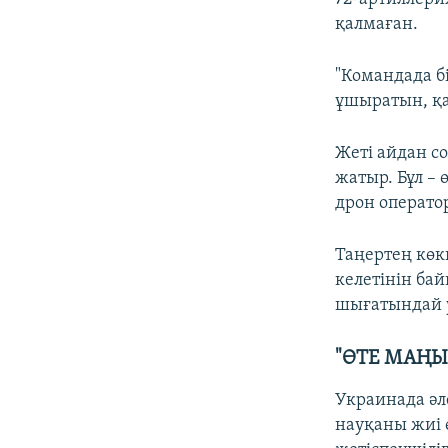
қалмаған.
"Командада бір
ұшыратын, қа
Жеті айдан со
жатыр. Бұл –
дрон операто
Таңертең көк
келетінін бай
шығатындай у
"ӨТЕ МАҢЫ
Украинада әл
науқаны жиі ө