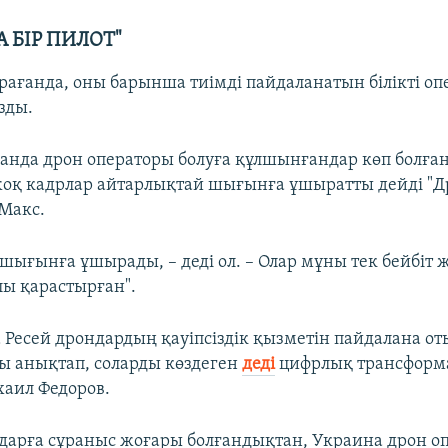
А БІР ПИЛОТ"
рағанда, оны барынша тиімді пайдаланатын білікті оп
зды.
ғанда дрон операторы болуға құлшынғандар көп болған
оқ кадрлар айтарлықтай шығынға ұшыратты дейді "Д
Макс.
 шығынға ұшырады, – деді ол. – Олар мұны тек бейбіт
ы қарастырған".
 Ресей дрондардың қауіпсіздік қызметін пайдалана о
ы анықтап, соларды көздеген
деді
цифрлық трансформ
аил Федоров.
ндарға сұраныс жоғары болғандықтан, Украина дрон 