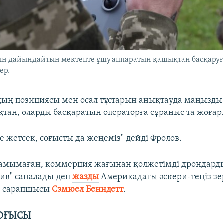
ын дайындайтын мектепте ұшу аппаратын қашықтан басқару
ер.
ың позициясы мен осал тұстарын анықтауда маңызды
тан, оларды басқаратын операторға сұраныс та жоғар
е жетсек, соғысты да жеңеміз" дейді Фролов.
 дамымаған, коммерция жағынан қолжетімді дрондарды
ив" саналады деп
жазды
Америкадағы әскери-теңіз зе
ң сарапшысы
Сэмюел Бенндетт
.
СОҒЫСЫ