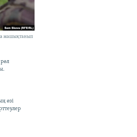
ға машықтанып
 рөл
ы.
ң өзі
рттеулер