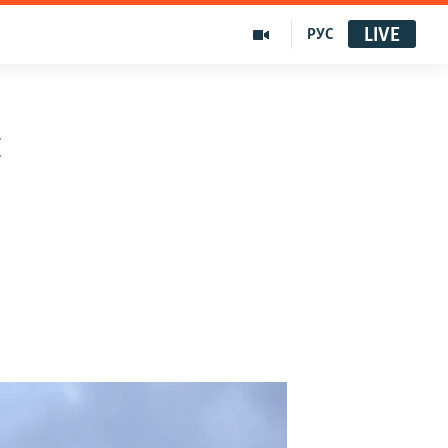
LIVE
РУС
н