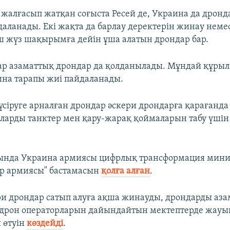
ы жалғасып жатқан соғыста Ресей де, Украина да дронд
даланады. Екі жақта да барлау деректерін жинау неме
ш жүз шақырымға дейін ұша алатын дрондар бар.
ар азаматтық дрондар да қолданылады. Мұндай құры
аина тарапы жиі пайдаланады.
түсіруге арналған дрондар әскери дрондарға қарағанд
 оларды танктер мен қару-жарақ қоймаларын табу үші
ында Украина армиясы цифрлық трансформация мини
ар армиясы" бастамасын
қолға алған
.
ри дрондар сатып алуға ақша жинауды, дрондарды аза
 дрон операторларын дайындайтын мектептерде жауы
 өтуін
көздейді
.