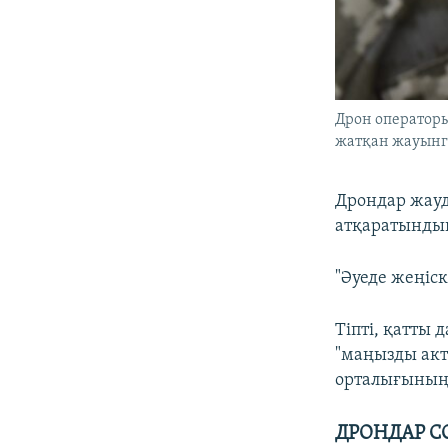
Дрон оператор
жатқан жауынг
Дрондар жауд
атқаратындық
"Әуеде жеңіск
Тіпті, қатты
"маңызды акт
орталығыны
ДРОНДАР 