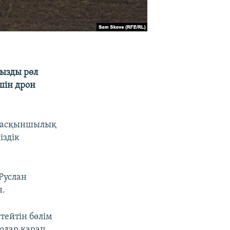
ызды рөл
шін дрон
а басқыншылық
іздік
 Руслан
н.
тейтін бөлім
 олар қарап