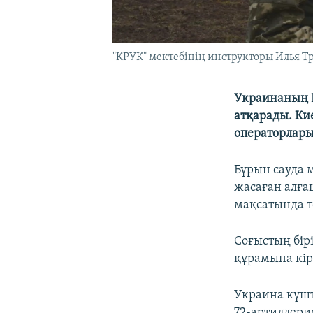
"КРУК" мектебінің инструкторы Илья Т
Украинаның 
атқарады. Ки
операторлары
Бұрын сауда 
жасаған алға
мақсатында т
Соғыстың бірі
құрамына кір
Украина күшт
72-артиллерия