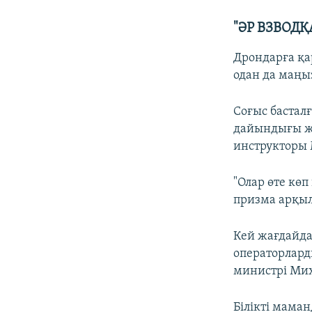
"ӘР ВЗВОДҚ
Дрондарға қа
одан да маңы
Соғыс бастал
дайындығы ж
инструкторы 
"Олар өте көп
призма арқыл
Кей жағдайда
операторлард
министрі Мих
Білікті мама