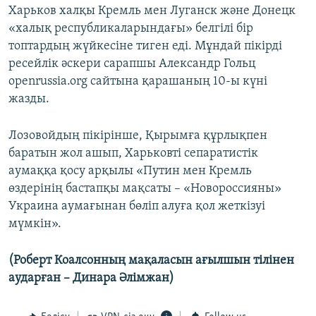
Харьков халқы Кремль мен Луганск және Донецк
«халық республикаларындағы» белгілі бір
топтардың жүйкесіне тиген еді. Мұндай пікірді
ресейлік әскери сарапшы Александр Гольц
openrussia.org сайтына қарашаның 10-ы күні
жазды.
Лозовойдың пікірінше, Қырымға құрлықпен
баратын жол ашып, Харьковті сепаратистік
аумаққа қосу арқылы «Путин мен Кремль
өздерінің бастапқы мақсаты – «Новороссияны»
Украина аумағынан бөліп алуға қол жеткізуі
мүмкін».
(Роберт Коалсонның мақаласын ағылшын тілінен
аударған – Динара Әлімжан)