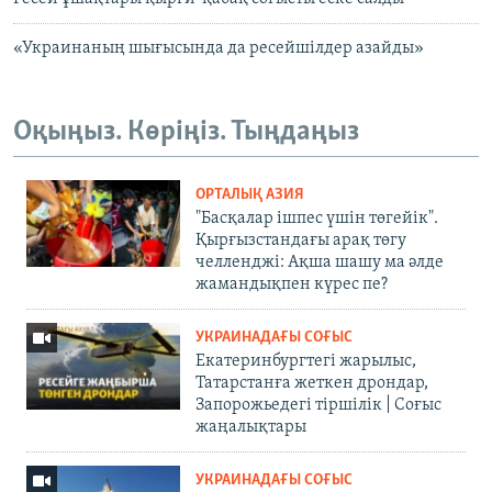
«Украинаның шығысында да ресейшілдер азайды»
Оқыңыз. Көріңіз. Тыңдаңыз
ОРТАЛЫҚ АЗИЯ
"Басқалар ішпес үшін төгейік".
Қырғызстандағы арақ төгу
челленджі: Ақша шашу ма әлде
жамандықпен күрес пе?
УКРАИНАДАҒЫ СОҒЫС
Екатеринбургтегі жарылыс,
Татарстанға жеткен дрондар,
Запорожьедегі тіршілік | Cоғыс
жаңалықтары
УКРАИНАДАҒЫ СОҒЫС