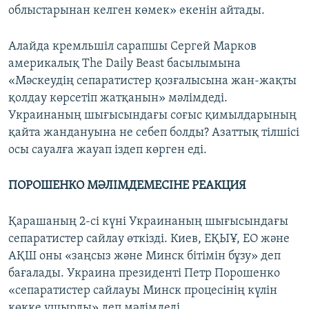
облыстарынан келген көмек» екенін айтады.
Алайда кремльшіл сарапшы Сергей Марков
америкалық The Daily Beast басылымына
«Мәскеудің сепаратистер қозғалысына жан-жақты
қолдау көрсетіп жатқанын» мәлімдеді.
Украинаның шығысындағы соғыс қимылдарының
қайта жандануына не себеп болды? Азаттық тілшісі
осы сауалға жауап іздеп көрген еді.
ПОРОШЕНКО МӘЛІМДЕМЕСІНЕ РЕАКЦИЯ
Қарашаның 2-сі күні Украинаның шығысындағы
сепаратистер сайлау өткізді. Киев, ЕҚЫҰ, ЕО және
АҚШ оны «заңсыз және Минск бітімін бұзу» деп
бағалады. Украина президенті Петр Порошенко
«сепаратистер сайлауы Минск процесінің күлін
көкке ұшырды» деп мәлімдеді.