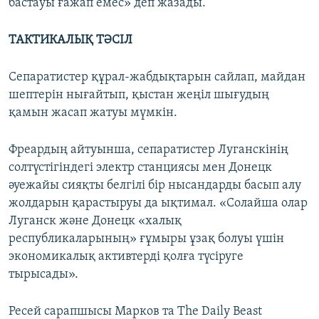
бастауы ғажап емес» деп жазады.
ТАКТИКАЛЫҚ ТӘСІЛ
Сепаратистер құрал-жабдықтарын сайлап, майдан
шептерін нығайтып, қыстан жеңіл шығудың
қамын жасап жатуы мүмкін.
Фреардың айтуынша, сепаратистер Луганскінің
солтүстігіндегі электр станциясы мен Донецк
әуежайы сияқты белгілі бір нысандарды басып алу
жолдарын қарастыруы да ықтимал. «Солайша олар
Луганск және Донецк «халық
республикаларының» ғұмыры ұзақ болуы үшін
экономикалық активтерді қолға түсіруге
тырысады».
Ресей сарапшысы Марков та The Daily Beast