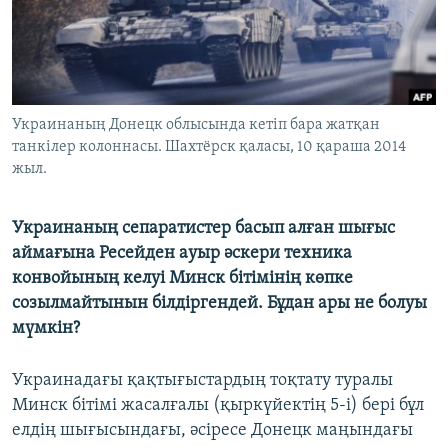
ЖАЗЫЛЫҢЫЗ
Басқа тілдерде
Украинаның Донецк облысында кетіп бара жатқан
танкілер колоннасы. Шахтёрск қаласы, 10 қараша 2014
жыл.
Украинаның сепаратистер басып алған шығыс
аймағына Ресейден ауыр әскери техника
конвойының келуі Минск бітімінің көпке
созылмайтынын білдіргендей. Бұдан ары не болуы
мүмкін?
Украинадағы қақтығыстардың тоқтату туралы
Минск бітімі жасалғалы (қыркүйектің 5-і) бері бұл
елдің шығысындағы, әсіресе Донецк маңындағы