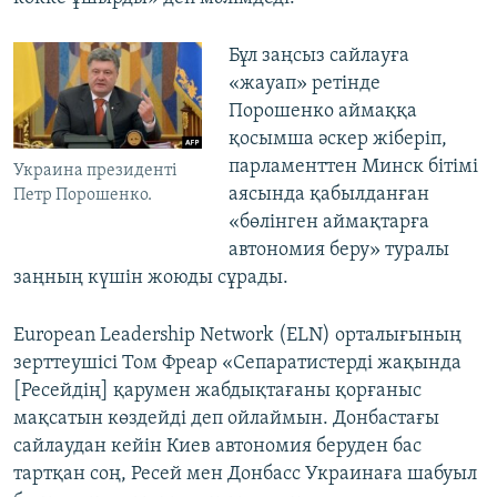
Бұл заңсыз сайлауға
«жауап» ретінде
Порошенко аймаққа
қосымша әскер жіберіп,
парламенттен Минск бітімі
Украина президенті
аясында қабылданған
Петр Порошенко.
«бөлінген аймақтарға
автономия беру» туралы
заңның күшін жоюды сұрады.
European Leadership Network (ELN) орталығының
зерттеушісі Том Фреар «Сепаратистерді жақында
[Ресейдің] қарумен жабдықтағаны қорғаныс
мақсатын көздейді деп ойлаймын. Донбастағы
сайлаудан кейін Киев автономия беруден бас
тартқан соң, Ресей мен Донбасс Украинаға шабуыл