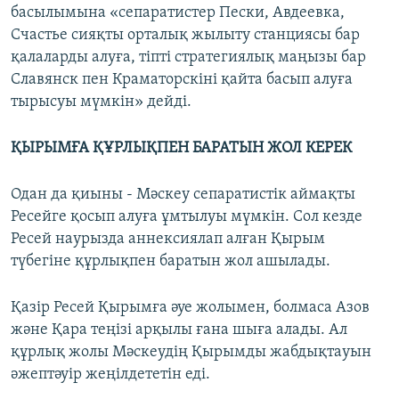
басылымына «сепаратистер Пески, Авдеевка,
Счастье сияқты орталық жылыту станциясы бар
қалаларды алуға, тіпті стратегиялық маңызы бар
Славянск пен Краматорскіні қайта басып алуға
тырысуы мүмкін» дейді.
ҚЫРЫМҒА ҚҰРЛЫҚПЕН БАРАТЫН ЖОЛ КЕРЕК
Одан да қиыны - Мәскеу сепаратистік аймақты
Ресейге қосып алуға ұмтылуы мүмкін. Сол кезде
Ресей наурызда аннексиялап алған Қырым
түбегіне құрлықпен баратын жол ашылады.
Қазір Ресей Қырымға әуе жолымен, болмаса Азов
және Қара теңізі арқылы ғана шыға алады. Ал
құрлық жолы Мәскеудің Қырымды жабдықтауын
әжептәуір жеңілдететін еді.