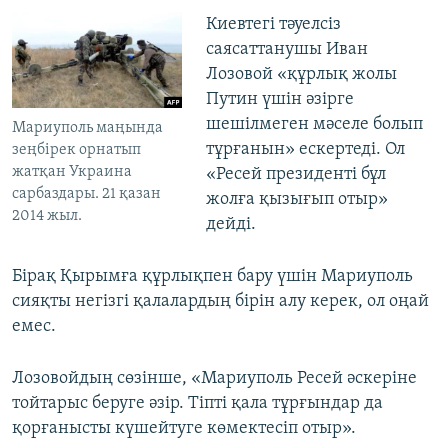
Киевтегі тәуелсіз
саясаттанушы Иван
Лозовой «құрлық жолы
Путин үшін әзірге
шешілмеген мәселе болып
Мариуполь маңында
тұрғанын» ескертеді. Ол
зеңбірек орнатып
жатқан Украина
«Ресей президенті бұл
сарбаздары. 21 қазан
жолға қызығып отыр»
2014 жыл.
дейді.
Бірақ Қырымға құрлықпен бару үшін Мариуполь
сияқты негізгі қалалардың бірін алу керек, ол оңай
емес.
Лозовойдың сөзінше, «Мариуполь Ресей әскеріне
тойтарыс беруге әзір. Тіпті қала тұрғындар да
қорғанысты күшейтуге көмектесіп отыр».