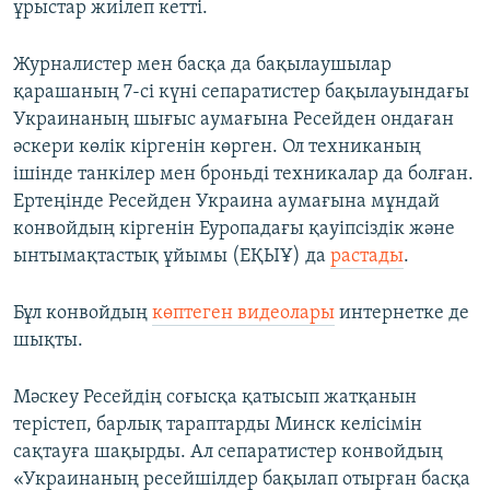
ұрыстар жиілеп кетті.
Журналистер мен басқа да бақылаушылар
қарашаның 7-сі күні сепаратистер бақылауындағы
Украинаның шығыс аумағына Ресейден ондаған
әскери көлік кіргенін көрген. Ол техниканың
ішінде танкілер мен броньді техникалар да болған.
Ертеңінде Ресейден Украина аумағына мұндай
конвойдың кіргенін Еуропадағы қауіпсіздік және
ынтымақтастық ұйымы (ЕҚЫҰ) да
растады
.
Бұл конвойдың
көптеген видеолары
интернетке де
шықты.
Мәскеу Ресейдің соғысқа қатысып жатқанын
терістеп, барлық тараптарды Минск келісімін
сақтауға шақырды. Ал сепаратистер конвойдың
«Украинаның ресейшілдер бақылап отырған басқа