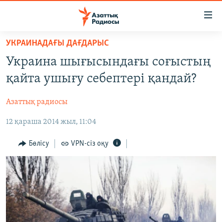
Accessibility
links
Skip
УКРАИНАДАҒЫ ДАҒДАРЫС
to
ЖАҢАЛЫҚТАР
Украина шығысындағы соғыстың
main
САЯСАТ
content
қайта ушығу себептері қандай?
AZATTYQTV
Skip
to
Азаттық радиосы
ҚАҢТАР ОҚИҒАСЫ
main
12 қараша 2014 жыл, 11:04
АДАМ ҚҰҚЫҚТАРЫ
Navigation
Skip
ӘЛЕУМЕТ
Бөлісу
VPN-сіз оқу
to
ӘЛЕМ
Search
АРНАЙЫ ЖОБАЛАР
Русский