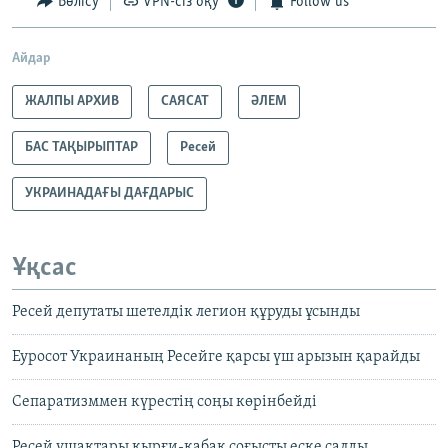
Бөлісу
VPN-сіз оқу
Follow us
Айдар
ЖАЛПЫ АРХИВ
САЯСАТ
ӘЛЕМ
БАС ТАҚЫРЫПТАР
Ресей
УКРАИНАДАҒЫ ДАҒДАРЫС
Ұқсас
Ресей депутаты шетелдік легион құруды ұсынды
Еуросот Украинаның Ресейге қарсы үш арызын қарайды
Сепаратизммен күрестің соңы көрінбейді
Ресей ұшақтары қырғи-қабақ соғысты еске салды