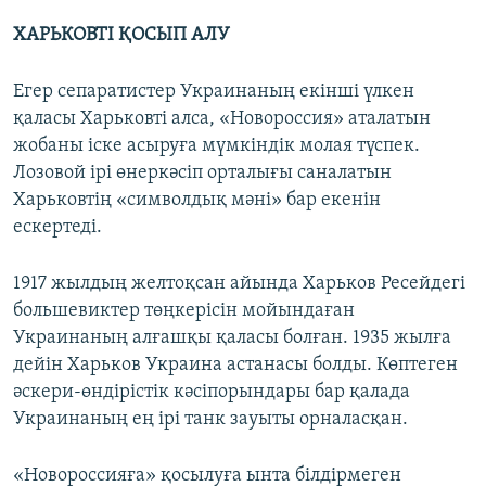
ХАРЬКОВТІ ҚОСЫП АЛУ
Егер сепаратистер Украинаның екінші үлкен
қаласы Харьковті алса, «Новороссия» аталатын
жобаны іске асыруға мүмкіндік молая түспек.
Лозовой ірі өнеркәсіп орталығы саналатын
Харьковтің «символдық мәні» бар екенін
ескертеді.
1917 жылдың желтоқсан айында Харьков Ресейдегі
большевиктер төңкерісін мойындаған
Украинаның алғашқы қаласы болған. 1935 жылға
дейін Харьков Украина астанасы болды. Көптеген
әскери-өндірістік кәсіпорындары бар қалада
Украинаның ең ірі танк зауыты орналасқан.
«Новороссияға» қосылуға ынта білдірмеген