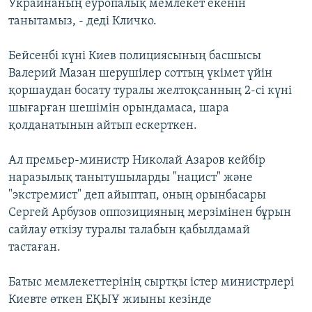
Украинаның еуропалық мемлекет екенін
танытамыз, - деді Кличко.
Бейсенбі күні Киев полициясының басшысы
Валерий Мазан шерушілер соттың үкімет үйін
қоршаудан босату туралы желтоқсанның 2-сі күні
шығарған шешімін орындамаса, шара
қолданатынын айтып ескерткен.
Ал премьер-министр Николай Азаров кейбір
наразылық танытушыларды "нацист" және
"экстремист" деп айыптап, оның орынбасары
Сергей Арбузов оппозицияның мерзімінен бұрын
сайлау өткізу туралы талабын қабылдамай
тастаған.
Батыс мемлекеттерінің сыртқы істер министрлері
Киевте өткен ЕҚЫҰ жиыны кезінде