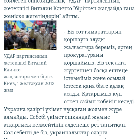
сөйлеген оппозициялық "УДАР" партиясының
жетекшісі Виталий Кличко "біріккен жағдайда ғана
жеңіске жететіндерін" айтты.
- Біз сот ғимараттарын
қоршауға алуды
жалғастыра береміз, ертең
прокуратураны
УДАР партиясының
қоршаймыз. Біз тек алға
жетекшісі Виталий
Кличко
жүргеннен басқа ештеңе
жақтастарымен бірге.
істемейміз және осылай
Киев, 1 желтоқсан 2013
істесек қана бізге құлақ
жыл
асады. Қатарымыз күн
өткен сайын көбейіп келеді.
Украина қазіргі үкімет нұсқаған жолмен жүре
алмайды. Себебі үкімет ешқандай жұмыс
атқарғысы келмейтінін әлденеше рет танытқан.
Сол себепті де біз, украиналықтар оларға