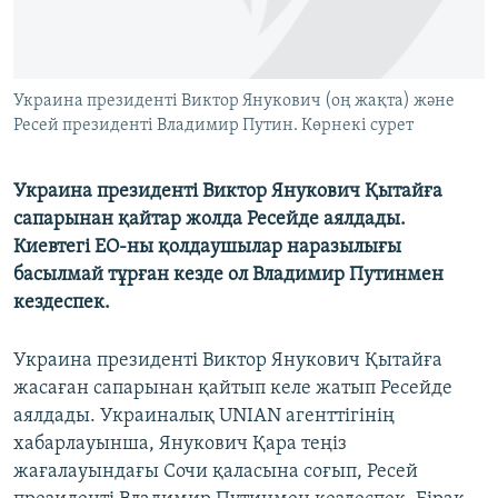
ЖАЗЫЛЫҢЫЗ
Украина президенті Виктор Янукович (оң жақта) және
Басқа тілдерде
Ресей президенті Владимир Путин. Көрнекі сурет
Украина президенті Виктор Янукович Қытайға
сапарынан қайтар жолда Ресейде аялдады.
Киевтегі ЕО-ны қолдаушылар наразылығы
басылмай тұрған кезде ол Владимир Путинмен
кездеспек.
Украина президенті Виктор Янукович Қытайға
жасаған сапарынан қайтып келе жатып Ресейде
аялдады. Украиналық UNIAN агенттігінің
хабарлауынша, Янукович Қара теңіз
жағалауындағы Сочи қаласына соғып, Ресей