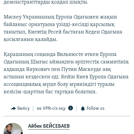
демонстранттарды қолдап шықты.
Мәскеу Украинаның Еуропа Одағымен жақын
байланыс орнатуына үзілді-кесілді қарсылық
танытып, Киевтің Ресей бастаған Кеден Одағына
қосылғанын қалайды.
Қарашаның соңында Вильнюсте өткен Еуропа
Одағының Шығыс аймақпен әріптестік саммитінің
алдында Янукович пен Путин Мәскеуде аяқ
астынан кездескен еді. Кейін Киев Еуропа Одағына
ассоциациялық мүше болу мүмкіндігі туралы
келісім-шарттан бас тартқан болатын.
Бөлісу
VPN-сіз оқу
Follow us
Айбек БЕЙСЕБАЕВ