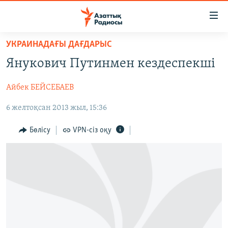
Accessibility
links
Skip
УКРАИНАДАҒЫ ДАҒДАРЫС
to
ЖАҢАЛЫҚТАР
Янукович Путинмен кездеспекші
main
САЯСАТ
content
Айбек БЕЙСЕБАЕВ
AZATTYQTV
Skip
to
6 желтоқсан 2013 жыл, 15:36
ҚАҢТАР ОҚИҒАСЫ
main
АДАМ ҚҰҚЫҚТАРЫ
Navigation
Бөлісу
VPN-сіз оқу
Skip
ӘЛЕУМЕТ
to
ӘЛЕМ
Search
АРНАЙЫ ЖОБАЛАР
Русский