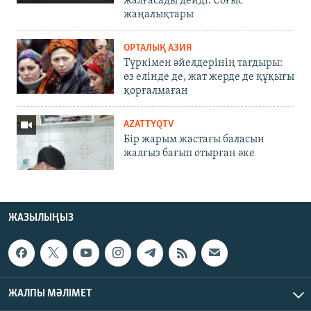
жалғасады дейді. Соғыс
жаңалықтары
ОРТАЛЫҚ АЗИЯ
Түркімен әйелдерінің тағдыры:
өз елінде де, жат жерде де құқығы
қорғалмаған
AZATTYQTV
Бір жарым жастағы баласын
жалғыз бағып отырған әке
ЖАЗЫЛЫҢЫЗ
ЖАЛПЫ МӘЛІМЕТ