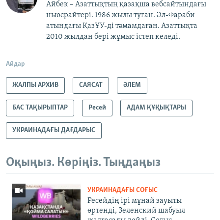
Айбек – Азаттықтың қазақша вебсайтындағы
ньюсрайтері. 1986 жылы туған. Әл-Фараби
атындағы ҚазҰУ-ді тәмамдаған. Азаттықта
2010 жылдан бері жұмыс істеп келеді.
Айдар
ЖАЛПЫ АРХИВ
САЯСАТ
ӘЛЕМ
БАС ТАҚЫРЫПТАР
Ресей
АДАМ ҚҰҚЫҚТАРЫ
УКРАИНАДАҒЫ ДАҒДАРЫС
Оқыңыз. Көріңіз. Тыңдаңыз
УКРАИНАДАҒЫ СОҒЫС
Ресейдің ірі мұнай зауыты
өртенді, Зеленский шабуыл