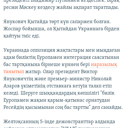
президенті Владимир Путинмен кездеспек. Бірақ
ресми Мәскеу кездесу жайлы ақпарат таратпады.
Янукович Қытайда төрт күн сапармен болған.
Жоспар бойынша, ол Қытайдан Украинаға бірден
қайтуы тиіс еді.
Украинада оппозиция жақтастары мен мыңдаған
адам биліктің Еуропамен интеграция саясатынан
бас тартқанына бірнеше күннен бері
наразылық
танытып
жатыр. Олар президент Виктор
Януковичтің және премьер-министр Николай
Азаров үкіметінің отставкаға кетуін талап етіп
келеді. Шеруге шыққандардың көпшілігі "билік
Еуропамен жақын қарым-қатынас орнатудан
Ресейдің қысымынан соң бас тартты" деп санайды.
Желтоқсанның 5-інде демонстранттар алдында