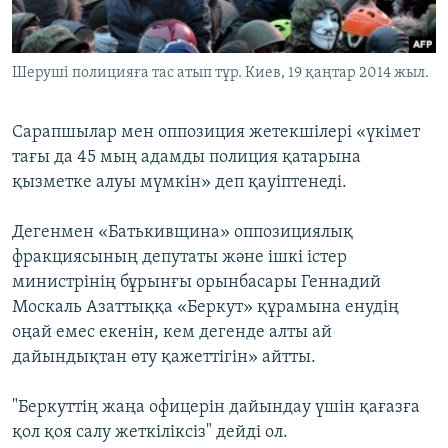
Шеруші полицияға тас атып тұр. Киев, 19 қаңтар 2014 жыл.
​Сарапшылар мен оппозиция жетекшілері «үкімет
тағы да 45 мың адамды полиция қатарына
қызметке алуы мүмкін» деп қауіптенеді.
Дегенмен «Батькивщина» оппозициялық
фракциясының депутаты және ішкі істер
министрінің бұрынғы орынбасары Геннадий
Москаль Азаттыққа «Беркут» құрамына енудің
оңай емес екенін, кем дегенде алты ай
дайындықтан өту қажеттігін» айтты.
"Беркуттің жаңа офицерін дайындау үшін қағазға
қол қоя салу жеткіліксіз" дейді ол.