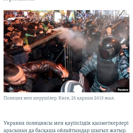
Полиция мен шерушілер. Киев, 25 қараша 2013 жыл.
Украина полициясы мен қауіпсіздік қызметкерлері
арасынан да басқаша ойлайтындар шығып жатыр.