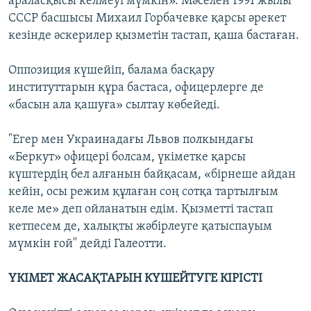
араласқысы келмеуі мүмкін». Мәселен 1991 жылы
СССР басшысы Михаил Горбачевке қарсы әрекет
кезінде әскерилер қызметін тастап, қаша бастаған.
Оппозиция күшейіп, балама басқару
институттарын құра бастаса, офицерлерге де
«басын ала қашуға» сылтау көбейеді.
"Егер мен Украинадағы Львов полкындағы
«Беркут» офицері болсам, үкіметке қарсы
күштердің бел алғанын байқасам, «бірнеше айдан
кейін, осы режим құлаған соң сотқа тартылғым
келе ме» деп ойланатын едім. Қызметті тастап
кетпесем де, халықты жәбірлеуге қатыспауым
мүмкін ғой" дейді Галеотти.
ҮКІМЕТ ЖАСАҚТАРЫН КҮШЕЙТУГЕ КІРІСТІ