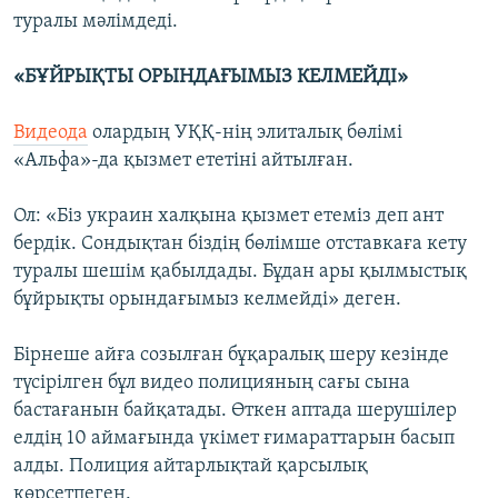
туралы мәлімдеді.
«БҰЙРЫҚТЫ ОРЫНДАҒЫМЫЗ КЕЛМЕЙДІ»
Видеода
олардың УҚҚ-нің элиталық бөлімі
«Альфа»-да қызмет ететіні айтылған.
Ол: «Біз украин халқына қызмет етеміз деп ант
бердік. Сондықтан біздің бөлімше отставкаға кету
туралы шешім қабылдады. Бұдан ары қылмыстық
бұйрықты орындағымыз келмейді» деген.
Бірнеше айға созылған бұқаралық шеру кезінде
түсірілген бұл видео полицияның сағы сына
бастағанын байқатады. Өткен аптада шерушілер
елдің 10 аймағында үкімет ғимараттарын басып
алды. Полиция айтарлықтай қарсылық
көрсетпеген.