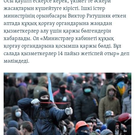
Осы қауіпті ескерсе керек, үкімет те әскери
жасақтарын күшейтуге кірісті. Ішкі істер
министрінің орынбасары Виктор Ратушняк өткен
аптада құқық қорғау органдарына жаңадан
қызметкерлер алу үшін қаржы бөлгендерін
хабарлады. Ол «Министрлер кабинеті құқық
қорғау органдарына қосымша қаржы бөлді. Бұл
салада қызметкерлер 14 пайыз жетіспей отыр» деп
мәлімдеді.