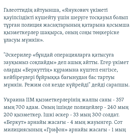
Галеоттидің айтуынша, «Янукович үкіметі
қауіпсіздікті күшейту үшін шеруге тосқауыл болып
тұрған полиция жасақтарының қатарына қосымша
қызметкерлер шақырса, оның соңы төңкеріске
ұласуы мүмкін».
"Әскерилер «бұндай операцияларға қатысуға
зауқымыз соқпайды» деп ашық айтты. Егер үкімет
оларды «Беркуттің» құрамына күштеп енгізсе,
кейбіреулері бұйрыққа бағынудан бас тартуы
мүмкін. Режим сол кезде күйрейді" дейді сарапшы.
Украина ІІМ қызметкерлерінің жалпы саны - 357
мың 700 адам. Оның ішінде полицейлер - 240 мың
200 қызметкер. Ішкі әскер - 33 мың 300 солдат.
«Беркут» арнайы жасағы - 4 мың жауынгер. Сот
милициясының «Грифон» арнайы жасағы - 1 мың