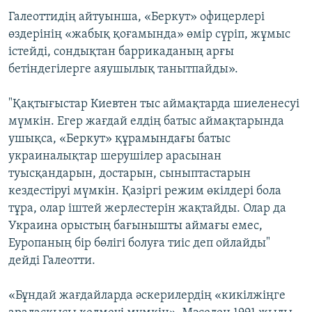
Галеоттидің айтуынша, «Беркут» офицерлері
өздерінің «жабық қоғамында» өмір сүріп, жұмыс
істейді, сондықтан баррикаданың арғы
бетіндегілерге аяушылық танытпайды».
"Қақтығыстар Киевтен тыс аймақтарда шиеленесуі
мүмкін. Егер жағдай елдің батыс аймақтарында
ушықса, «Беркут» құрамындағы батыс
украиналықтар шерушілер арасынан
туысқандарын, достарын, сыныптастарын
кездестіруі мүмкін. Қазіргі режим өкілдері бола
тұра, олар іштей жерлестерін жақтайды. Олар да
Украина орыстың бағынышты аймағы емес,
Еуропаның бір бөлігі болуға тиіс деп ойлайды"
дейді Галеотти.
«Бұндай жағдайларда әскерилердің «кикілжіңге