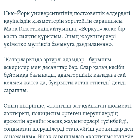
Нью-Йорк университетінің постсоветтік елдердегі
қауіпсіздік қызметтерін зерттейтін сарапшысы
Марк Галеоттидің айтуынша, «Беркут» жеке бір
каста сияқты құрылым. Оның жауынгерлері
үкіметке мүлтіксіз бағынуға дағдыланған».
"Қатарларында әртүрлі адамдар - бұрынғы
әскерилер мен десанттар бар. Олар қатаң кәсіби
бұйрыққа бағынады, адамгершілік қағидаға сай
келмей жатса да, бұйрықты аттап өтпейді" дейді
сарапшы.
Оның пікірінше, «жанғыш зат құйылған шөлмекті
лақтырып, полицияны өртеген шерушілердің
әрекетін арнайы жасақ жауынгерлері түсінбейді,
сондықтан шерушілерді отансүйгіш украиндар деп
санамайды». Бірақ сарапшылар «қақтығыс күшейе