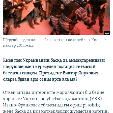
ЖАЗЫЛЫҢЫЗ
Басқа тілдерде
Шерушілерден қашып бара жатқан полицейлер. Киев, 19
қаңтар 2014 жыл.
Киев пен Украинаның басқа да аймақтарындағы
шерушілермен күресуден полиция титықтай
бастаған сияқты. Президент Виктор Янукович
оларға бұдан ары сенім арта ала ма?
Өткен аптада интернетте жарияланған бір бейне
көріністе Украина қауіпсіздік қызметінің (УҚҚ)
Ивано-Франковск облысындағы офицері өзінің
және басқа да қызметкерлердің жұмыстан кететіні