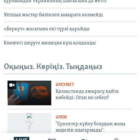
Еуромайдан Украинаның шығысына да жетті
Ұлтшыл жастар билікпен ымыраға келмейді
«Беркут» жасағына екі түрлі қарайды
Киевтегі шеруге милиция күш қолданды
Оқыңыз. Көріңіз. Тыңдаңыз
ӘЛЕУМЕТ
Қазақстанда ажырасу қайта
көбейді. Оған не себеп?
ӘЛЕМ
"Еркектер күйеу болудың жаңа
моделін шығармады".
Қазақстанда ажырасу қайта