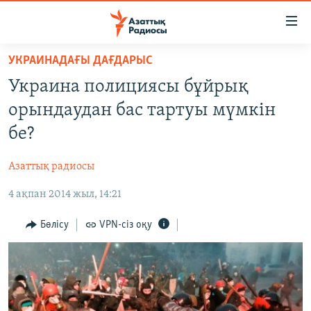
Accessibility
links
Skip
УКРАИНАДАҒЫ ДАҒДАРЫС
to
ЖАҢАЛЫҚТАР
Украина полициясы бұйрық
main
САЯСАТ
content
орындаудан бас тартуы мүмкін
AZATTYQTV
Skip
бе?
to
ҚАҢТАР ОҚИҒАСЫ
main
Азаттық радиосы
АДАМ ҚҰҚЫҚТАРЫ
Navigation
Skip
4 ақпан 2014 жыл, 14:21
ӘЛЕУМЕТ
to
ӘЛЕМ
Бөлісу
VPN-сіз оқу
Search
АРНАЙЫ ЖОБАЛАР
Русский