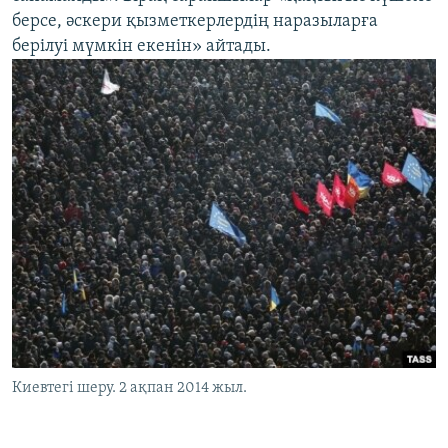
берсе, әскери қызметкерлердің наразыларға
берілуі мүмкін екенін» айтады.
Киевтегі шеру. 2 ақпан 2014 жыл.