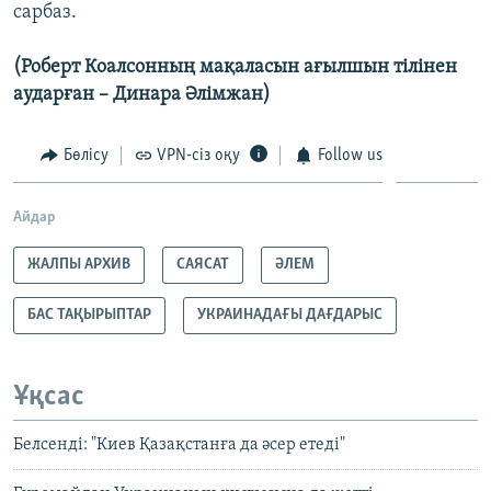
сарбаз.
(Роберт Коалсонның мақаласын ағылшын тілінен
аударған – Динара Әлімжан)
Бөлісу
VPN-сіз оқу
Follow us
Айдар
ЖАЛПЫ АРХИВ
САЯСАТ
ӘЛЕМ
БАС ТАҚЫРЫПТАР
УКРАИНАДАҒЫ ДАҒДАРЫС
Ұқсас
Белсенді: "Киев Қазақстанға да әсер етеді"