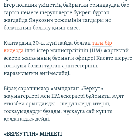
Егер полиция үкіметтің бұйрығын орындаудан бас
тартса немесе шерушілерге бүйрегі бұрған
жағдайда Янукович режимінің тағдыры не
болатынын болжау қиын емес.
Қаңтардың 30-ы күні пайда болған
тағы бір
видеода
ішкі істер министрлігінің (ІІМ) жартылай
әскери жасағының бұрынғы офицері Киевте шеруге
тосқауыл болып тұрған әріптестерінің
наразылығын әңгімелейді.
Бірақ сарапшылар «мыңдаған «Беркут»
жауынгерлері мен ІІМ әскерлері бұйрықты мүлт
еткізбей орындайды – шерушілерді итеріп,
тосқауылдарды бұзады, нұсқауға сай күш те
қолданады» дейді.
«БЕРКУТТІҢ» МІНДЕТІ