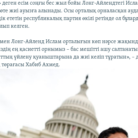
 деген есім соңғы бес жыл бойы Лонг-Айлендтегі Исл
өте жиі ауызға алынады. Осы орталық орналасқан ау
ік ететін республикалық партия өкілі ретінде ол бұлар
лып келген.
 мен Лонг-Айленд Ислам орталығын көп нәрсе жақын
іздің ең қасиетті орнымыз – бас мешітті ашу салтанат
аттың үйлену қуаныштарына да жиі келіп тұратын», – 
төрағасы Хабиб Ахмед.