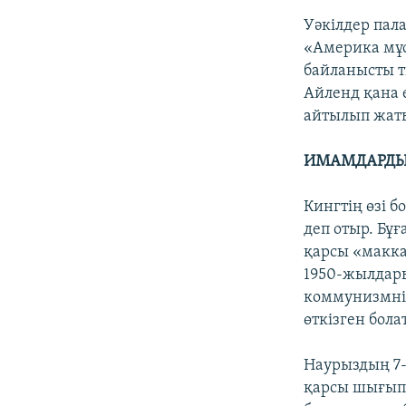
Уәкілдер пала
«Америка мұ
байланысты ты
Айленд қана е
айтылып жат
ИМАМДАРДЫҢ
Кингтің өзі б
деп отыр. Бұ
қарсы «макка
1950-жылдар
коммунизмнің
өткізген бола
Наурыздың 7-
қарсы шығып 