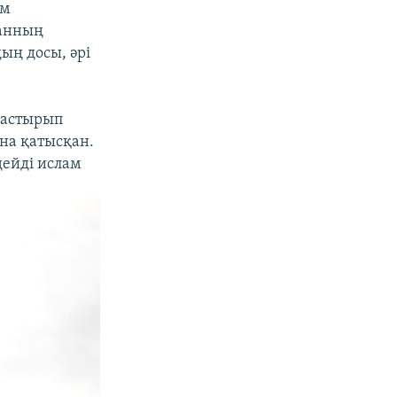
ам
данның
дың досы, әрі
дастырып
ына қатысқан.
дейді ислам