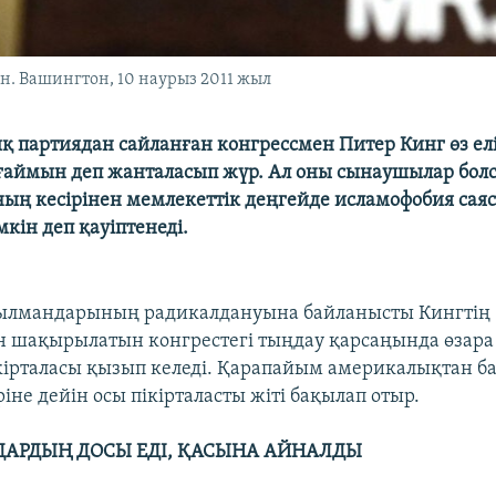
. Вашингтон, 10 наурыз 2011 жыл
қ партиядан сайланған конгрессмен Питер Кинг өз ел
ғаймын деп жанталасып жүр. Ал оны сынаушылар болс
ың кесірінен мемлекеттік деңгейде исламофобия сая
мкін деп қауіптенеді.
ылмандарының радикалдануына байланысты Кингтің
 шақырылатын конгрестегі тыңдау қарсаңында өзара
кірталасы қызып келеді. Қарапайым америкалықтан ба
не дейін осы пікірталасты жіті бақылап отыр.
РДЫҢ ДОСЫ ЕДІ, ҚАСЫНА АЙНАЛДЫ