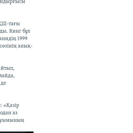
ландырғысы
АҚШ-тағы
ы. Кинг бұл
нидің 1999
сөзінің анық-
айтып,
лайда,
 де
: «Қазір
одан аз
 қауымының