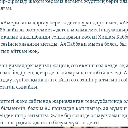
ір-бірімізді жақсы көреміз дегенге жұрттың бәрін и
алған.
«Американы қорғау керек» деген ұрандары емес, «
5 пайызы экстремист» деген мәлімдемесі ашуландырд
рикалық нақышбанди сопылардың көсемі Хишам Кабба
сөзінен алғанын айтады. Ал Каббани мырза болса, бұл 
тып айтқан жоқ.
ман ұйымдары мұның жаңсақ сөз екенін сол кезде-ақ 
ық білдірген, қазір де ол ойларынан танбай келеді. А
ыңдау күні жақындаған сайын өз сөзінің растығына өзі
стаған сыңайлы.
неттегі жеке сайтында жарияланған телесұхбатында ол
 білмеймін, бәлкім 80 пайыздан көп шығар, ал мүмкін 
гендей пікір айтыпты. Және бір сөзінде ол мұсылман
гі ғана радикалданған болуы мүмкін депті.