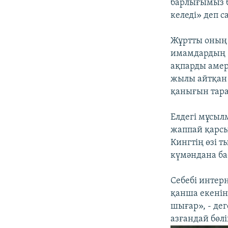
барлығымыз б
келеді» деп с
Жұртты оның 
имамдардың 8
ақпарды аме
жылы айтқан 
қанығын тара
Елдегі мұсыл
жаппай қарсыл
Кингтің өзі т
күмәндана ба
Себебі интер
қанша екенін
шығар», - де
азғандай бөлі