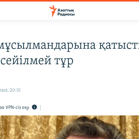
ұсылмандарына қатыс
 сейілмей тұр
жыл, 20:31
VPN-сіз оқу