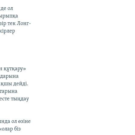
нде ол
қырыпқа
ір тек Лонг-
кірлер
ен құтқару»
ндарына
ақшы дейді.
ттарына
есте тыңдау
нда ол өзіне
олар біз