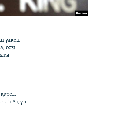
ін үлкен
а, осы
саты
 қарсы
стап Ақ үй