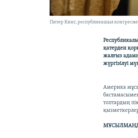
Питер Кинг, республикашыл конгресмен
Республикалы
қатерден қор
жалғыз адамн
жүргізілуі мү
Америка мұс
бастамасымен
топтардың пі
қызметкерлері
МҰСЫЛМАНДА