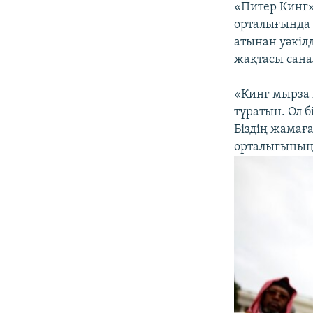
«Питер Кинг»
орталығында 
атынан уәкілд
жақтасы сана
«Кинг мырза
тұратын. Ол б
Біздің жамағ
орталығының 