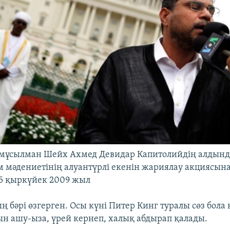
мұсылман Шейх Ахмед Девидар Капитолийдің алдынд
 мәдениетінің алуантүрлі екенін жариялау акциясына
5 қыркүйек 2009 жыл
ң бәрі өзгерген. Осы күні Питер Кинг туралы сөз бола 
н ашу-ыза, үрей кернеп, халық абдырап қалады.