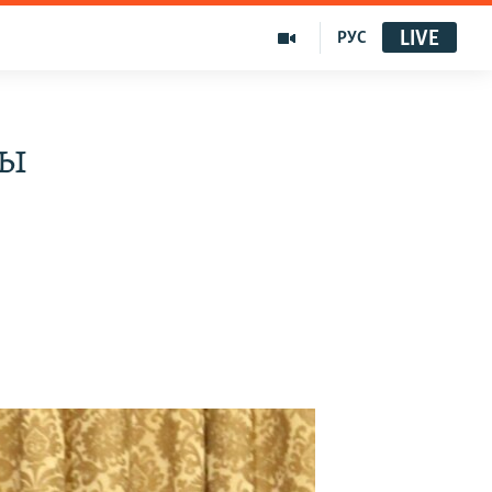
LIVE
РУС
ты