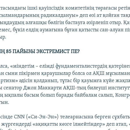
тасындағы ішкі қауіпсіздік комитетінің төрағасы реті
сылмандарының радикалдануы» деп өзі ат қойған та
ңдаудың алғашқы бөлігін бастауға әзірленіп отыр. Қаз
мес, бүкіл елдің аумағына бұған қатысты сан-алуан пі
ыр.
 85 ПАЙЫЗЫ ЭКСТРЕМИСТ ПЕ?
олса, «міндетім – елімді фундаменталистердің қатерін
ған сыни пікірмен қараушылар болса ол АҚШ мұсылма
ртизм» әдісін қолданып, тұтас бір қауымға күйе жақп
ы сенатор Джон Маккарти АҚШ-тың билеуші институ
 ықпалы басым болып барады байбалам салып, Конгр
тын.
сінде CNN («Си-Эн-Эн») телеарнасына берген сұхбаты
жүргендерді «ақиқатты көзге ілмейтіндер» деп атап, «