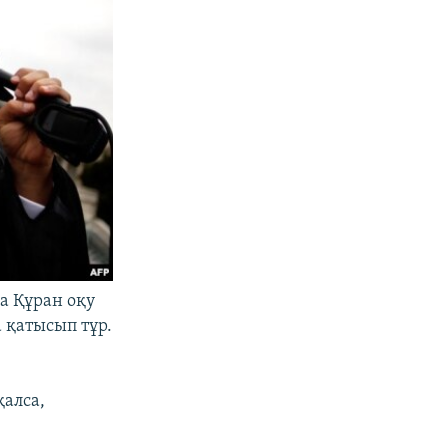
а Құран оқу
 қатысып тұр.
қалса,