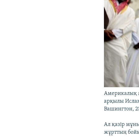
Америкалық 
арқылы Ислам
Вашингтон, 2
Ал қазір мұны
жұрттың бойы