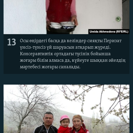
13
Осы өңірдегі басқа да келіндер сияқты Перизат
үнсіз-түнсіз үй шаруасын атқарып жүреді.
Консеравтивтік ортадағы түсінік бойынша
жоғары білім алмаса да, күйеуге шыққан әйелдің
мәртебесі жоғары саналады.