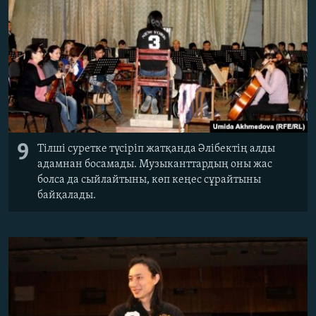
9
Тілші суретке түсіріп жатқанда Әлібектің алды
адамнан босамады. Музыканттардың оны жас
болса да сыйлайтыны, көп кеңес сұрайтыны
байқалады.