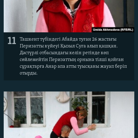
11
Ташкент түбіндегі Абайда туған 26 жастағы
Перизатты күйеуі Қызыл Суға алып қашқан.
Дәстүрлі отбасындағы келін ретінде көп
сөйлемейтін Перизаттың орнына тілші қойған
сұрақтарға Анар апа атты туысқаны жауап беріп
отырды.