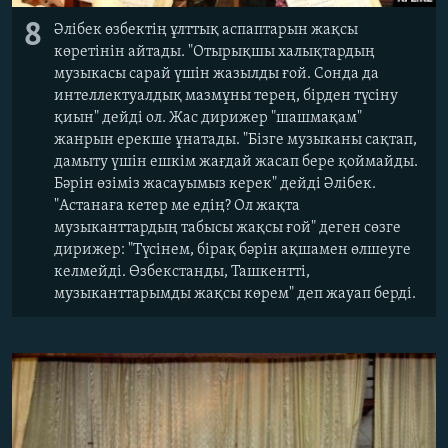
8
Әлібек өзбектің ұлттық аспаптарын жақсы
көретінін айтады. "Отырықшы халықтардың
музыкасы сарай үшін жазылды ғой. Сонда да
интеллектуалдық мазмұны терең, бірден түсіну
қиын" дейді ол. Жас дирижер "шашмақам"
жанрын ерекше ұнатады. "Бізге музыканы сақтап,
дамыту үшін ешкім жағдай жасап бере қоймайды.
Бәрін өзіміз жасауымыз керек" дейді Әлібек.
"Астанаға кетер ме едің? Ол жақта
музыканттардың табысы жақсы ғой" деген сөзге
дирижер: "Түсінем, бірақ бәрін ақшамен өлшеуге
келмейді. Өзбекстанды, Ташкентті,
музыканттарымды жақсы көрем" деп жауап берді.