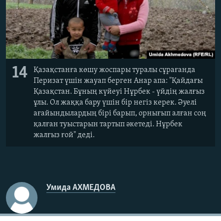
14
Қазақстанға көшу жоспары туралы сұрағанда
Перизат үшін жауап берген Анар апа: "Қайдағы
Қазақстан. Бұның күйеуі Нұрбек - үйдің жалғыз
ұлы. Ол жаққа бару үшін бір негіз керек. Әуелі
ағайындылардың бірі барып, орнығып алған соң
қалған туыстарын тартып әкетеді. Нұрбек
жалғыз ғой" деді.
Умида АХМЕДОВА