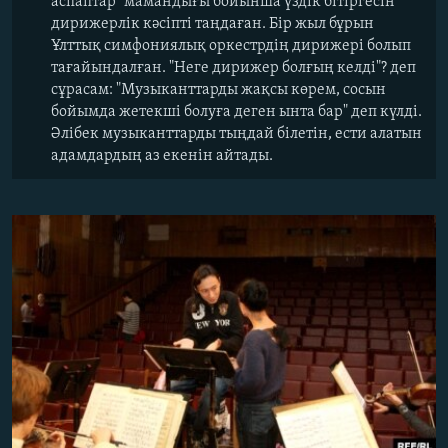
аспаптар" мамандығы бойынша үздік бітіргесін
дирижерлік кәсіпті таңдаған. Бір жыл бұрын
Ұлттық симфониялық оркестрдің дирижері болып
тағайындалған. "Неге дирижер болғың келді"? деп
сұрасам: "Музыканттарды жақсы көрем, сосын
бойымда жетекші болуға деген ынта бар" деп күлді.
Әлібек музыканттарды тыңдай білетін, ести алатын
адамдардың аз екенін айтады.