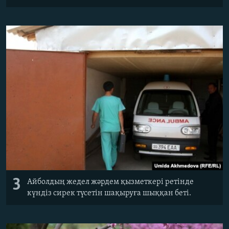
3
Айболдың жедел жәрдем қызметкері ретінде
күндіз сирек түсетін шақыруға шыққан беті.