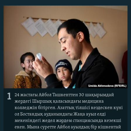
ЖАЗЫЛЫҢЫЗ
Басқа тілдерде
1
24 жастағы Айбол Ташкенттен 30 шақырымдай
жердегі Шыршық қаласындағы медицина
колледжін бітірген. Азаттық тілшісі кездескен күні
ол Бостандық ауданындағы Жаңа ауыл елді
мекеніндегі жедел жәрдем станциясында кезекші
екен. Мына суретте Айбол ауылдың бір кішкентай