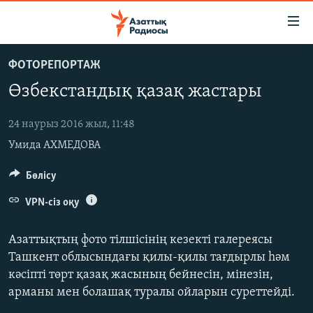
Accessibility
links
Skip
ФОТОРЕПОРТАЖ
to
ЖАҢАЛЫҚТАР
Өзбекстандық қазақ жастары
main
САЯСАТ
content
AZATTYQTV
Skip
24 наурыз 2016 жыл, 11:48
to
Умида АХМЕДОВА
ҚАҢТАР ОҚИҒАСЫ
main
АДАМ ҚҰҚЫҚТАРЫ
Бөлісу
Navigation
Skip
ӘЛЕУМЕТ
VPN-сіз оқу
to
ӘЛЕМ
Search
Азаттықтың фото тілшісінің кезекті галереясы
АРНАЙЫ ЖОБАЛАР
Ташкент облысындағы қилы-қилы тағдырлы һәм
кәсіпті төрт қазақ жасының бейнесін, мінезін,
Русский
арманы мен болашақ туралы ойларын суреттейді.