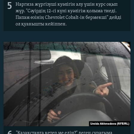
5
Наргиза жүргізуші куәлігін алу үшін курс оқып
жүр. "Сәуірдің 12-сі күні куәлігім қолыма тиеді.
Папам өзінің Chevrolet Cobalt-ін бермекші" дейді
ол қуанышты кейіппен.
"Қазақстанға кетер ме едің?" деген сұрағыма