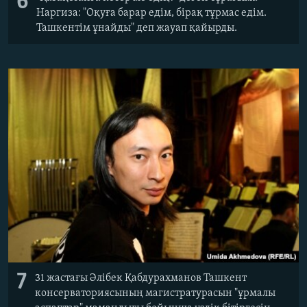
6
Наргиза: "Оқуға барар едім, бірақ тұрмас едім.
Ташкентім ұнайды" деп жауап қайырды.
7
31 жастағы Әлібек Қабдурахманов Ташкент
консерваториясының магистратурасын "ұрмалы