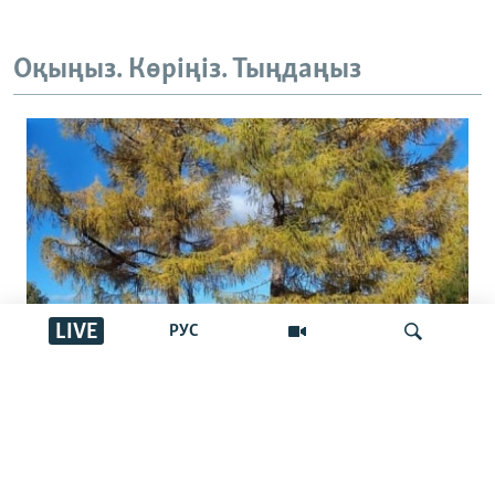
Оқыңыз. Көріңіз. Тыңдаңыз
LIVE
РУС
Ресейден Чехияға санкцияны айналып
жеткен Сібір балқарағайы Қазақстан
İздеу
арқылы өткен бе?