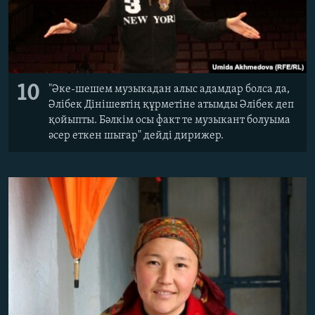
10
"Әке-шешем музыкадан алыс адамдар болса да,
Әлібек Дінішевтің құрметіне атымды Әлібек деп
қойыпты. Бәлкім осы факт те музыкант болуыма
әсер еткен шығар" дейді дирижер.