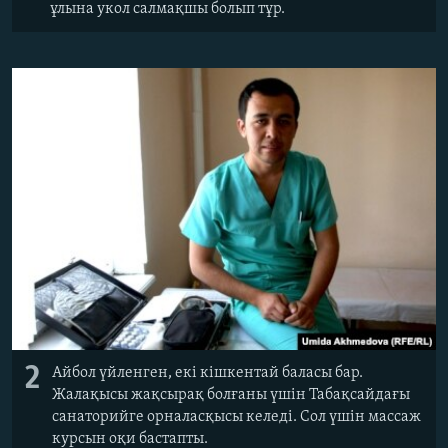
ұлына укол салмақшы болып тұр.
2
Айбол үйленген, екі кішкентай баласы бар.
Жалақысы жақсырақ болғаны үшін Табақсайдағы
санаторийге орналасқысы келеді. Сол үшін массаж
курсын оқи бастапты.