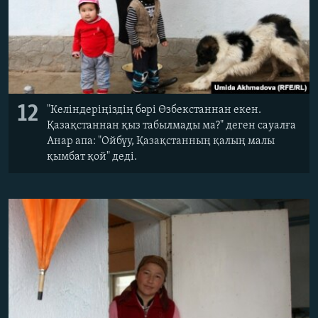
12
"Келіндеріңіздің бәрі Өзбекстаннан екен.
Қазақстаннан қыз табылмады ма?" деген сауалға
Анар апа: "Ойбүу, Қазақстанның қалың малы
қымбат қой" деді.