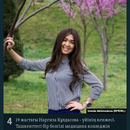
4
19 жастағы Наргиза Құлдасова - үйінің кенжесі.
Ташкенттегі бір белгілі медицина колледжін