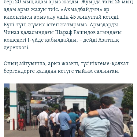
бері 20 мың адам арыз жазды. Жуырда тағы 25 мың
адам арыз жазуы тиіс. «Ахмадбайдың» әр
клиентінен арыз алу үшін 45 минуттай кетеді.
Күні-түні жұмыс істеп жатырмыз. Арыздарды
Чиназ қаласындағы Шараф Рашидов атындағы
көшедегі 1-үйде қабылдайды, – дейді Азаттық
дереккөзі.
Оның айтуынша, арыз жазып, түсініктеме-қолхат
бергендерге қаладан кетуге тыйым салынған.