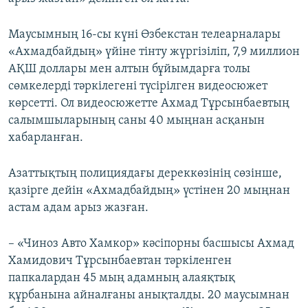
Маусымның 16-сы күні Өзбекстан телеарналары
«Ахмадбайдың» үйіне тінту жүргізіліп, 7,9 миллион
АҚШ доллары мен алтын бұйымдарға толы
сөмкелерді тәркілегені түсірілген видеосюжет
көрсетті. Ол видеосюжетте Ахмад Тұрсынбаевтың
салымшыларының саны 40 мыңнан асқанын
хабарланған.
Азаттықтың полициядағы дереккөзінің сөзінше,
қазірге дейін «Ахмадбайдың» үстінен 20 мыңнан
астам адам арыз жазған.
​– «Чиноз Авто Хамкор» кәсіпорны басшысы Ахмад
Хамидович Тұрсынбаевтан тәркіленген
папкалардан 45 мың адамның алаяқтық
құрбанына айналғаны анықталды. 20 маусымнан