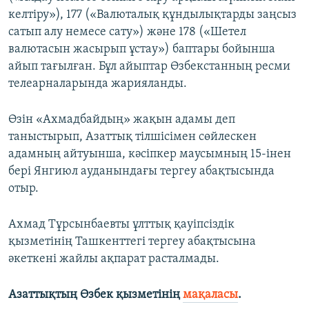
келтіру»), 177 («Валюталық құндылықтарды заңсыз
сатып алу немесе сату») және 178 («Шетел
валютасын жасырып ұстау») баптары бойынша
айып тағылған. Бұл айыптар Өзбекстанның ресми
телеарналарында жарияланды.
Өзін «Ахмадбайдың» жақын адамы деп
таныстырып, Азаттық тілшісімен сөйлескен
адамның айтуынша, кәсіпкер маусымның 15-інен
бері Янгиюл ауданындағы тергеу абақтысында
отыр.
Ахмад Тұрсынбаевты ұлттық қауіпсіздік
қызметінің Ташкенттегі тергеу абақтысына
әкеткені жайлы ақпарат расталмады.
Азаттықтың Өзбек қызметінің
мақаласы
.