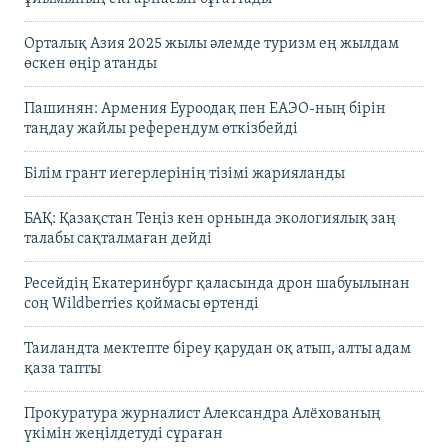
Орталық Азия 2025 жылы әлемде туризм ең жылдам
өскен өңір атанды
Пашинян: Армения Еуроодақ пен ЕАЭО-ның бірін
таңдау жайлы референдум өткізбейді
Білім грант иегерлерінің тізімі жарияланды
БАҚ: Қазақстан Теңіз кен орнында экологиялық заң
талабы сақталмаған дейді
Ресейдің Екатеринбург қаласында дрон шабуылынан
соң Wildberries қоймасы өртенді
Таиландта мектепте біреу қарудан оқ атып, алты адам
қаза тапты
Прокуратура журналист Александра Алёхованың
үкімін жеңілдетуді сұраған