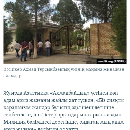
Кәсіпкер Ахмад Тұрсынбаевтың үйінің маңына жиналған
адамдар.
Жуырда Азаттыққа «Ахмадбайдың» үстінен көп
адам арыз жазғаны жайлы хат түскен. «Біз сияқты
қарапайым жандар бұл істің әділ шешілетініне
сенбесек те, ішкі істер органдарына арыз жаздық.
Милиция бөлімшесі дерегінше, ондаған мың адам
арыз жазған» делінген ол хатта.