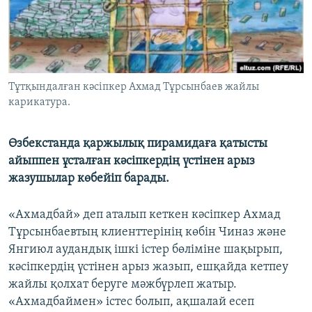
ЖАЗЫЛЫҢЫЗ
Басқа тілдерде
Тұтқындалған кәсіпкер Ахмад Тұрсынбаев жайлы
карикатура.
Өзбекстанда қаржылық пирамидаға қатысты
айыппен ұсталған кәсіпкердің үстінен арыз
жазушылар көбейіп барады.
«Ахмадбай» деп аталып кеткен кәсіпкер Ахмад
Тұрсынбаевтың клиенттерінің көбін Чиназ және
Янгиюл аудандық ішкі істер бөліміне шақырып,
кәсіпкердің үстінен арыз жазып, ешқайда кетпеу
жайлы қолхат беруге мәжбүрлеп жатыр.
«Ахмадбаймен» істес болып, ақшалай есеп