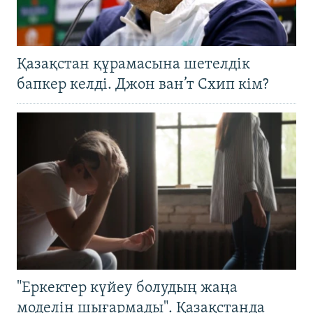
Қазақстан құрамасына шетелдік
бапкер келді. Джон ван’т Схип кім?
"Еркектер күйеу болудың жаңа
моделін шығармады". Қазақстанда