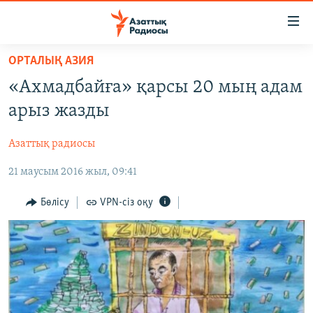
Accessibility
links
Skip
ОРТАЛЫҚ АЗИЯ
to
ЖАҢАЛЫҚТАР
«Ахмадбайға» қарсы 20 мың адам
main
САЯСАТ
content
арыз жазды
AZATTYQTV
Skip
to
Азаттық радиосы
ҚАҢТАР ОҚИҒАСЫ
main
21 маусым 2016 жыл, 09:41
АДАМ ҚҰҚЫҚТАРЫ
Navigation
Skip
ӘЛЕУМЕТ
Бөлісу
VPN-сіз оқу
to
ӘЛЕМ
Search
АРНАЙЫ ЖОБАЛАР
Русский