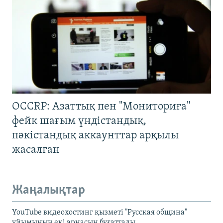
OCCRP: Азаттық пен "Мониториға"
фейк шағым үндістандық,
пәкістандық аккаунттар арқылы
жасалған
Жаңалықтар
YouTube видеохостинг қызметі "Русская община"
ұйымының екі арнасын бұғаттады