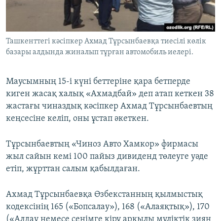
Ташкенттегі кәсіпкер Ахмад Тұрсынбаевқа тиесілі көлік
базары алдында жиналып тұрған автомобиль иелері.
Маусымның 15-і күні беттеріне қара бетперде
киген жасақ халық «Ахмадбай» деп атап кеткен 38
жастағы чиназдық кәсіпкер Ахмад Тұрсынбаевтың
кеңсесіне келіп, оны ұстап әкеткен.
Тұрсынбаевтың «Чиноз Авто Хамкор» фирмасы
жыл сайын кемі 100 пайыз дивиденд төлеуге уәде
етіп, жұрттан салым қабылдаған.
Ахмад Тұрсынбаевқа Өзбекстанның қылмыстық
кодексінің 165 («Бопсалау»), 168 («Алаяқтық»), 170
(«Алдау немесе сенімге кіру арқылы мүліктік зиян