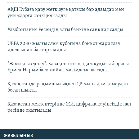
АҚШ Кубаға қару жеткізуге қатысы бар адамдар мен
ұйымдарға санкция салды
Ұлыбритания Ресейдің алты банкіне санкция салды
UEFA 2030 жылғы әлем кубогына бойкот жариялау
идеясынан бас тартпайды
"Жосықсыз ұстау". Қазақстанның адам құқығы бюросы
Ермек Нарымбаев жайлы мәлімдеме жасады
Қазақстанда рақымшылықпен 1,5 мың адам қамаудан
босап шықты
Қазақстан мектептерінде ЖИ, цифрлық қауіпсіздік пән
ретінде оқытылады
ЖАЗЫЛЫҢЫЗ