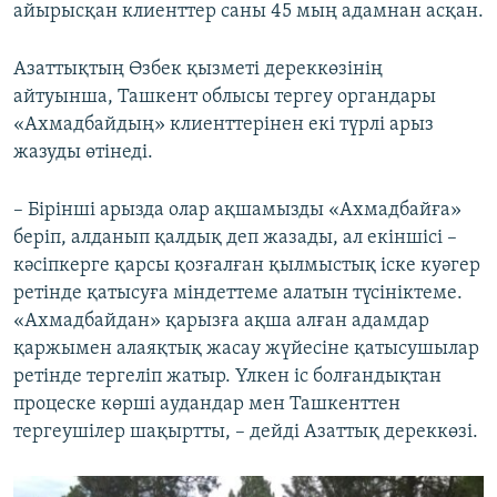
айырысқан клиенттер саны 45 мың адамнан асқан.
Азаттықтың Өзбек қызметі дереккөзінің
айтуынша, Ташкент облысы тергеу органдары
«Ахмадбайдың» клиенттерінен екі түрлі арыз
жазуды өтінеді.
– Бірінші арызда олар ақшамызды «Ахмадбайға»
беріп, алданып қалдық деп жазады, ал екіншісі –
кәсіпкерге қарсы қозғалған қылмыстық іске куәгер
ретінде қатысуға міндеттеме алатын түсініктеме.
«Ахмадбайдан» қарызға ақша алған адамдар
қаржымен алаяқтық жасау жүйесіне қатысушылар
ретінде тергеліп жатыр. Үлкен іс болғандықтан
процеске көрші аудандар мен Ташкенттен
тергеушілер шақыртты, – дейді Азаттық дереккөзі.