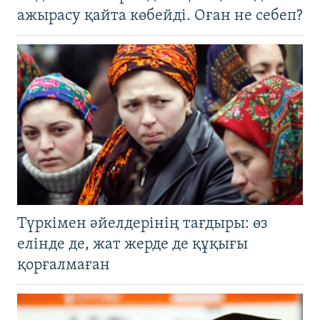
ажырасу қайта көбейді. Оған не себеп?
Түркімен әйелдерінің тағдыры: өз
елінде де, жат жерде де құқығы
қорғалмаған