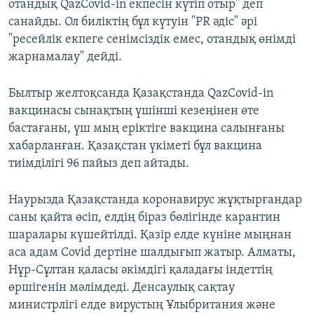
отандық QazСovid-in екпесін күтіп отыр" деп
санайды. Ол биліктің бұл күтуін "PR әдіс" әрі
"ресейлік екпеге сенімсіздік емес, отандық өнімді
жарнамалау" дейді.
Былтыр желтоқсанда Қазақстанда QazСovid-in
вакцинасы сынақтың үшінші кезеңінен өте
бастағаны, үш мың еріктіге вакцина салынғаны
хабарланған. Қазақстан үкіметі бұл вакцина
тиімділігі 96 пайыз деп айтады.
Наурызда Қазақстанда коронавирус жұқтырғандар
саны қайта өсіп, елдің біраз бөлігінде карантин
шаралары күшейтілді. Қазір елде күніне мыңнан
аса адам Covid дертіне шалдығып жатыр. Алматы,
Нұр-Сұлтан қаласы әкімдігі қаладағы індеттің
өршігенін мәлімдеді. Денсаулық сақтау
министрлігі елде вирустың Ұлыбритания және