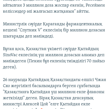
айтылған 3 миллион доза жоспар екенін, Ресеймен
келіссөздер әлі жалғасып жатқанын" айтты.
Министрлік сәуірде Қарағанды фармацевтикалық
кешені "Спутник V" екпесінің бір миллион дозасын
шығарады деп мәлімдеді.
Бұған қоса, Қазақстан үкіметі сәуірде Қытайдың
SinoVac екпесінің үш миллион дозасын аламыз деп
мәлімдеген (Пекин бұл екпенің тиімділігі 70 пайыз
деген).
26 наурызда Қытайдың Қазақстандағы елшісі Чжан
Сяо жергілікті басылымдарға берген сұхбатында
"Қазақстанға Қытайдан үш миллион екпе флаконы
жеткізілді" деген. Бірақ Қазақстан денсаулық
министрі Алексей Цой "елге Қытайдан екпе