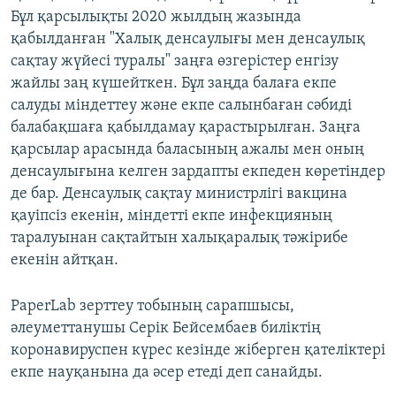
Бұл қарсылықты 2020 жылдың жазында
қабылданған "Халық денсаулығы мен денсаулық
сақтау жүйесі туралы" заңға өзгерістер енгізу
жайлы заң күшейткен. Бұл заңда балаға екпе
салуды міндеттеу және екпе салынбаған сәбиді
балабақшаға қабылдамау қарастырылған. Заңға
қарсылар арасында баласының ажалы мен оның
денсаулығына келген зардапты екпеден көретіндер
де бар. Денсаулық сақтау министрлігі вакцина
қауіпсіз екенін, міндетті екпе инфекцияның
таралуынан сақтайтын халықаралық тәжірибе
екенін айтқан.
PaperLab зерттеу тобының сарапшысы,
әлеуметтанушы Серік Бейсембаев биліктің
коронавируспен күрес кезінде жіберген қателіктері
екпе науқанына да әсер етеді деп санайды.