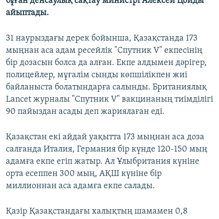
бұған денсаулық сақтау министрі Алексей Цойды
айыптады.
31 наурыздағы дерек бойынша, Қазақстанда 173
мыңнан аса адам ресейлік "Спутник V" екпесінің
бір дозасын болса да алған. Екпе алдымен дәрігер,
полицейлер, мұғалім сынды көпшілікпен жиі
байланыста болатындарға салынды. Британиялық
Lancet журналы "Спутник V" вакцинаның тиімділігі
90 пайыздан асады деп жариялаған еді.
Қазақстан екі айдай уақытта 173 мыңнан аса доза
салғанда Италия, Германия бір күнде 120-150 мың
адамға екпе егіп жатыр. Ал Ұлыбритания күніне
орта есеппен 300 мың, АҚШ күніне бір
миллионнан аса адамға екпе салады.
Қазір Қазақстандағы халықтың шамамен 0,8