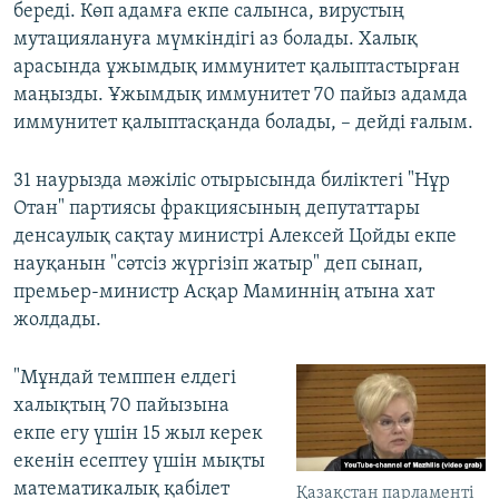
береді. Көп адамға екпе салынса, вирустың
мутациялануға мүмкіндігі аз болады. Халық
арасында ұжымдық иммунитет қалыптастырған
маңызды. Ұжымдық иммунитет 70 пайыз адамда
иммунитет қалыптасқанда болады, – дейді ғалым.
31 наурызда мәжіліс отырысында биліктегі "Нұр
Отан" партиясы фракциясының депутаттары
денсаулық сақтау министрі Алексей Цойды екпе
науқанын "сәтсіз жүргізіп жатыр" деп сынап,
премьер-министр Асқар Маминнің атына хат
жолдады.
"Мұндай темппен елдегі
халықтың 70 пайызына
екпе егу үшін 15 жыл керек
екенін есептеу үшін мықты
математикалық қабілет
Қазақстан парламенті