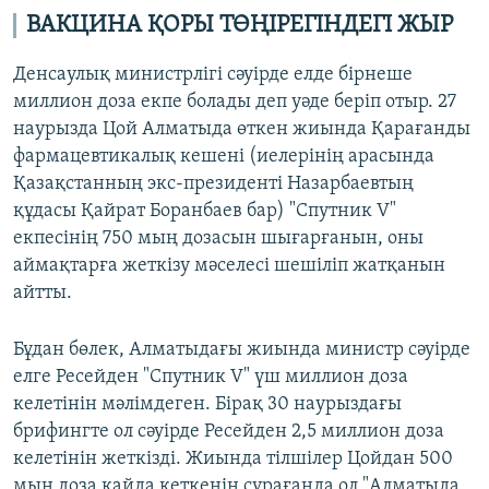
ВАКЦИНА ҚОРЫ ТӨҢІРЕГІНДЕГІ ЖЫР
Денсаулық министрлігі сәуірде елде бірнеше
миллион доза екпе болады деп уәде беріп отыр. 27
наурызда Цой Алматыда өткен жиында Қарағанды
фармацевтикалық кешені (иелерінің арасында
Қазақстанның экс-президенті Назарбаевтың
құдасы Қайрат Боранбаев бар) "Спутник V"
екпесінің 750 мың дозасын шығарғанын, оны
аймақтарға жеткізу мәселесі шешіліп жатқанын
айтты.
Бұдан бөлек, Алматыдағы жиында министр сәуірде
елге Ресейден "Спутник V" үш миллион доза
келетінін мәлімдеген. Бірақ 30 наурыздағы
брифингте ол сәуірде Ресейден 2,5 миллион доза
келетінін жеткізді. Жиында тілшілер Цойдан 500
мың доза қайда кеткенін сұрағанда ол "Алматыда