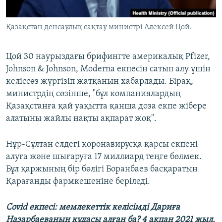
Қазақстан денсаулық сақтау министрі Алексей Цой.
Цой 30 наурыздағы брифингте америкалық Pfizer,
Johnson & Johnson, Moderna екпесін сатып алу үшін
келіссөз жүргізіп жатқанын хабарлады. Бірақ,
министрдің сөзінше, "бұл компаниялардың
Қазақстанға қай уақытта қанша доза екпе жібере
алатыны жайлы нақты ақпарат жоқ".
Нұр-Сұлтан елдегі коронавирусқа қарсы екпені
алуға және шығаруға 17 миллиард теңге бөлмек.
Бұл қаржының бір бөлігі Боранбаев басқаратын
Қарағанды фармкешеніне беріледі.
Covid екпесі: мемлекеттік келісімді Дариға
Назарбаеваның құдасы алған ба? 4 ақпан 2021 жыл.