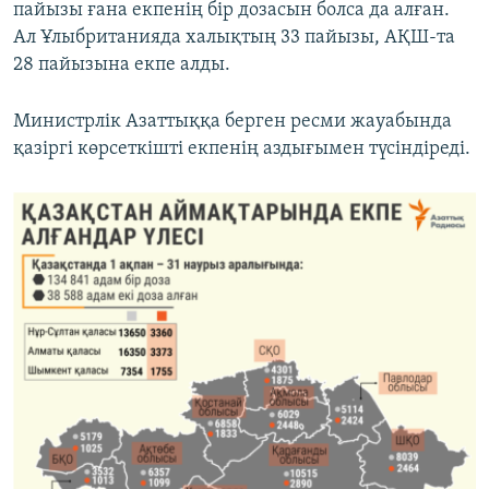
пайызы ғана екпенің бір дозасын болса да алған.
Ал Ұлыбританияда халықтың 33 пайызы, АҚШ-та
28 пайызына екпе алды.
Министрлік Азаттыққа берген ресми жауабында
қазіргі көрсеткішті екпенің аздығымен түсіндіреді.