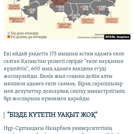
Екі айдай уақытта 173 мыңнан астам адамға екпе
салған Қазақстан үкіметі сәуірде "екпе науқанын
күшейтіп", 600 мың адамға вакцина егуді
жоспарлайды. Билік жыл соңына дейін алты
миллион адамға екпе салмақ. Бірақ сарапшылар
мен депутаттар денсаулық сақтау министрлігінің
бұл жоспарына күмәнмен қарайды.
"БІЗДЕ КҮТЕТІН УАҚЫТ ЖОҚ"
Нұр-Сұлтандағы Назарбаев университетінің