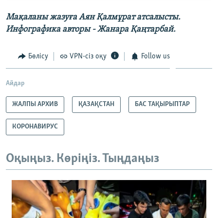
Мақаланы жазуға Аян Қалмұрат атсалысты.
Инфографика авторы - Жанара Қаңтарбай.
Бөлісу
VPN-сіз оқу
Follow us
Айдар
ЖАЛПЫ АРХИВ
ҚАЗАҚСТАН
БАС ТАҚЫРЫПТАР
КОРОНАВИРУС
Оқыңыз. Көріңіз. Тыңдаңыз