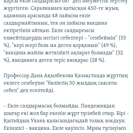
қарсы екпе салдырасыз ба?" деп әлеуметтік зерттеу
жүргізген. Сауалнамаға қатысқан 450-ге жуық
адамның арасында 48 пайызы екпе
салдырмайтынын, тек он пайызы вакцина
ектіретінін айтқан. Екпе салдырғысы
елмейтіндердің негізгі себептері – "сенбеймін" (53
%), "кері әсері бола ма деген қорқамын" (49 %),
"вакцина жайлы жеткілікті ақпарат болмады" (32
%), вакцинаға деген теріс көзқарас (28 %).
Профессор Дана Ақылбекова Қазақстанда жұрттың
екпеге сенбеуіне "биліктің 30 жылдық саясаты
себеп" деп есептейді.
– Екпе салдырмасақ болмайды. Пандемиядан
шығар екі жол бар екенін жұрт түсінбей отыр. Бірі –
Қытайдың Ухань қаласындағыдай толық локдаун.
Екіншісі – вакцина. Екпе қауіпсіз. Мұны түсінуіміз