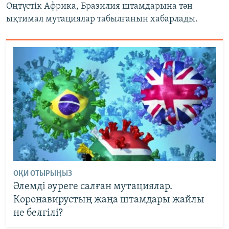
Оңтүстік Африка, Бразилия штамдарына тән
ықтимал мутациялар табылғанын хабарлады.
ОҚИ ОТЫРЫҢЫЗ
Әлемді әуреге салған мутациялар.
Коронавирустың жаңа штамдары жайлы
не белгілі?