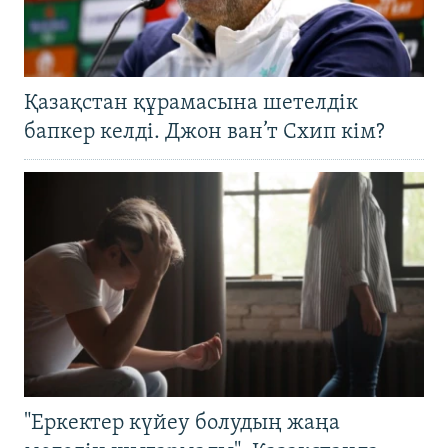
Қазақстан құрамасына шетелдік
бапкер келді. Джон ван’т Схип кім?
"Еркектер күйеу болудың жаңа