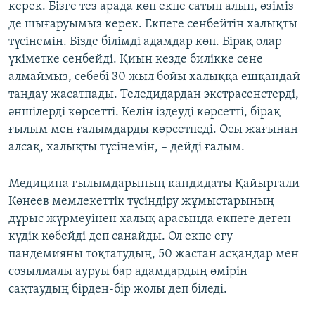
керек. Бізге тез арада көп екпе сатып алып, өзіміз
де шығаруымыз керек. Екпеге сенбейтін халықты
түсінемін. Бізде білімді адамдар көп. Бірақ олар
үкіметке сенбейді. Қиын кезде билікке сене
алмаймыз, себебі 30 жыл бойы халыққа ешқандай
таңдау жасатпады. Теледидардан экстрасенстерді,
әншілерді көрсетті. Келін іздеуді көрсетті, бірақ
ғылым мен ғалымдарды көрсетпеді. Осы жағынан
алсақ, халықты түсінемін, – дейді ғалым.
Медицина ғылымдарының кандидаты Қайырғали
Көнеев мемлекеттік түсіндіру жұмыстарының
дұрыс жүрмеуінен халық арасында екпеге деген
күдік көбейді деп санайды. Ол екпе егу
пандемияны тоқтатудың, 50 жастан асқандар мен
созылмалы ауруы бар адамдардың өмірін
сақтаудың бірден-бір жолы деп біледі.