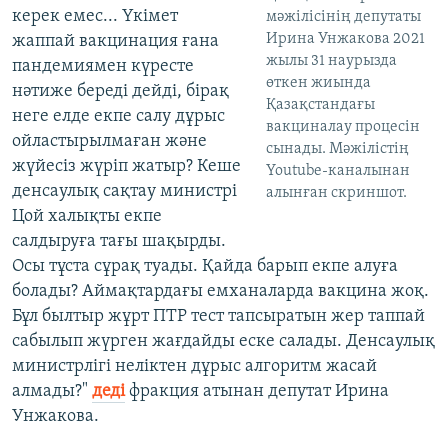
керек емес... Үкімет
мәжілісінің депутаты
Ирина Унжакова 2021
жаппай вакцинация ғана
жылы 31 наурызда
пандемиямен күресте
өткен жиында
нәтиже береді дейді, бірақ
Қазақстандағы
неге елде екпе салу дұрыс
вакциналау процесін
ойластырылмаған және
сынады. Мәжілістің
жүйесіз жүріп жатыр? Кеше
Youtube-каналынан
денсаулық сақтау министрі
алынған скриншот.
Цой халықты екпе
салдыруға тағы шақырды.
Осы тұста сұрақ туады. Қайда барып екпе алуға
болады? Аймақтардағы емханаларда вакцина жоқ.
Бұл былтыр жұрт ПТР тест тапсыратын жер таппай
сабылып жүрген жағдайды еске салады. Денсаулық
министрлігі неліктен дұрыс алгоритм жасай
алмады?"
деді
фракция атынан депутат Ирина
Унжакова.