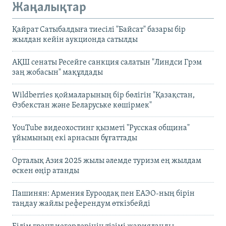
Жаңалықтар
Қайрат Сатыбалдыға тиесілі "Байсат" базары бір
жылдан кейін аукционда сатылды
АҚШ сенаты Ресейге санкция салатын "Линдси Грэм
заң жобасын" мақұлдады
Wildberries қоймаларының бір бөлігін "Қазақстан,
Өзбекстан және Беларуське көшірмек"
YouTube видеохостинг қызметі "Русская община"
ұйымының екі арнасын бұғаттады
Орталық Азия 2025 жылы әлемде туризм ең жылдам
өскен өңір атанды
Пашинян: Армения Еуроодақ пен ЕАЭО-ның бірін
таңдау жайлы референдум өткізбейді