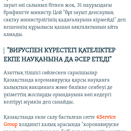
зауыт әлі салынып біткен жоқ. 31 наурыздағы
брифингте министр Цой "бұл зауыт денсаулық
сақтау министрлігінің қадағалауына кірмейді" деп
кешеннің құрылысы қашан аяқталатынын айта
алмады.
"ВИРУСПЕН КҮРЕСТЕГІ ҚАТЕЛІКТЕР
ЕКПЕ НАУҚАНЫНА ДА ӘСЕР ЕТЕДІ"
Азаттық тілшісі сөйлескен сарапшылар
Қазақстанда коронавирусқа қарсы науқанға
халықтың вакцинаға және билікке сенбеуі де
үкіметтің жоспарды орындауына көп кедергі
келтіруі мүмкін деп санайды.
Қазақстанда екпе салу басталған сәтте
4Service
Group
холдингі халық арасында "коронавируске