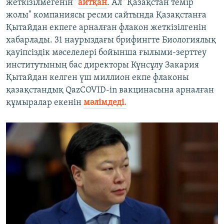
жеткізілмегенін"
айтқан
. Ал "Қазақстан темір
жолы" компаниясы ресми сайтында Қазақстанға
Қытайдан екпеге арналған флакон жеткізілгенін
хабарлады. 31 наурыздағы брифингте Биологиялық
қауіпсіздік мәселелері бойынша ғылыми-зерттеу
институтының бас директоры Күнсұлу Закария
Қытайдан келген үш миллион екпе флаконы
қазақстандық QazCOVID-in вакцинасына арналған
құмыралар екенін
мәлімдеді.