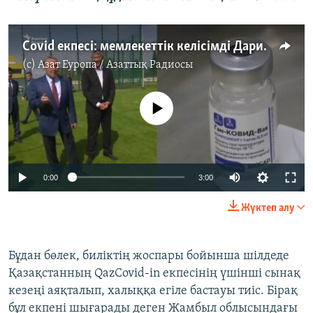
Covid екпесі: мемлекеттік келісімді Дариға Назарбаеваның құдасы алған ба?
(c)
Азат Еуропа / Азаттық Радиосы
No media source currently available
Auto
0:00
3:00
240p
Жүктеп алу
360p
Auto
240p
360p
480p
480p
Бұдан бөлек, биліктің жоспары бойынша шілдеде
Қазақстанның QazCovid-in екпесінің үшінші сынақ
720p
720p
1080p
кезеңі аяқталып, халыққа егіле бастауы тиіс. Бірақ
1080p
бұл екпені шығарады деген Жамбыл облысындағы