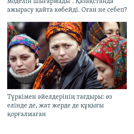
моделін шығармады". Қазақстанда
ажырасу қайта көбейді. Оған не себеп?
Түркімен әйелдерінің тағдыры: өз
елінде де, жат жерде де құқығы
қорғалмаған