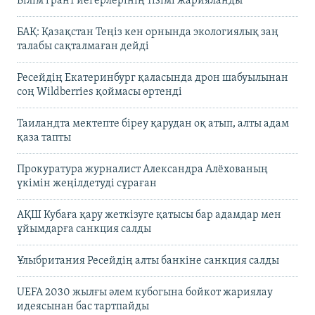
Білім грант иегерлерінің тізімі жарияланды
БАҚ: Қазақстан Теңіз кен орнында экологиялық заң
талабы сақталмаған дейді
Ресейдің Екатеринбург қаласында дрон шабуылынан
соң Wildberries қоймасы өртенді
Таиландта мектепте біреу қарудан оқ атып, алты адам
қаза тапты
Прокуратура журналист Александра Алёхованың
үкімін жеңілдетуді сұраған
АҚШ Кубаға қару жеткізуге қатысы бар адамдар мен
ұйымдарға санкция салды
Ұлыбритания Ресейдің алты банкіне санкция салды
UEFA 2030 жылғы әлем кубогына бойкот жариялау
идеясынан бас тартпайды