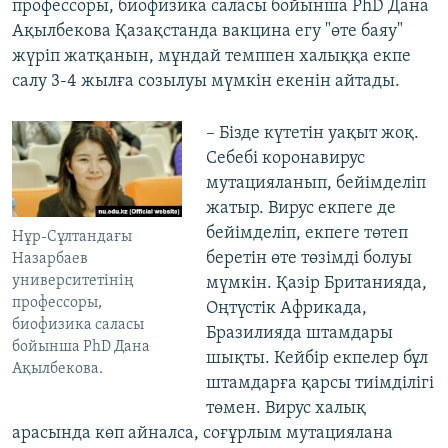
профессоры, биофизика саласы бойынша PhD Дана
Ақылбекова Қазақстанда вакцина егу "өте баяу"
жүріп жатқанын, мұндай темппен халыққа екпе
салу 3-4 жылға созылуы мүмкін екенін айтады.
– Бізде күтетін уақыт жоқ.
Себебі коронавирус
мутацияланып, бейімделіп
жатыр. Вирус екпеге де
бейімделіп, екпеге төтеп
Нұр-Сұлтандағы
беретін өте төзімді болуы
Назарбаев
университетінің
мүмкін. Қазір Британияда,
профессоры,
Оңтүстік Африкада,
биофизика саласы
Бразилияда штамдары
бойынша PhD Дана
шықты. Кейбір екпелер бұл
Ақылбекова.
штамдарға қарсы тиімділігі
төмен. Вирус халық
арасында көп айналса, соғұрлым мутациялана