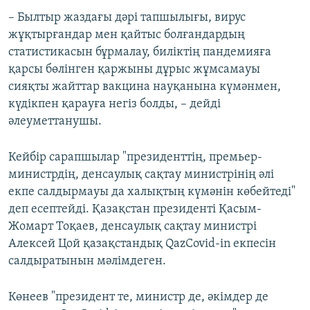
– Былтыр жаздағы дәрі тапшылығы, вирус
жұқтырғандар мен қайтыс болғандардың
статистикасын бұрмалау, биліктің пандемияға
қарсы бөлінген қаржыны дұрыс жұмсамауы
сияқты жайттар вакцина науқанына күмәнмен,
күдікпен қарауға негіз болды, – дейді
әлеуметтанушы.
Кейбір сарапшылар "президенттің, премьер-
министрдің, денсаулық сақтау министрінің әлі
екпе салдырмауы да халықтың күмәнін көбейтеді"
деп есептейді. Қазақстан президенті Қасым-
Жомарт Тоқаев, денсаулық сақтау министрі
Алексей Цой қазақстандық QazСovid-in екпесін
салдыратынын мәлімдеген.
Көнеев "президент те, министр де, әкімдер де