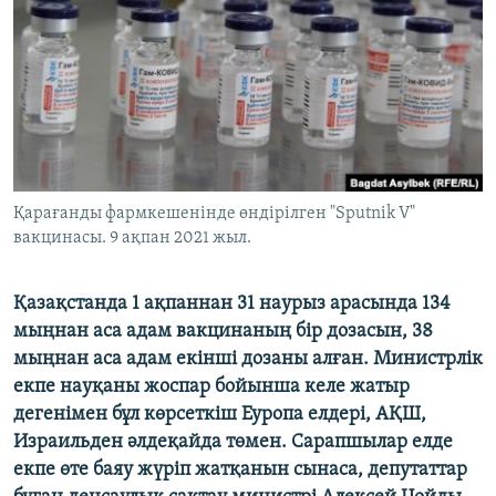
ЖАЗЫЛЫҢЫЗ
Басқа тілдерде
Қарағанды фармкешенінде өндірілген "Sputnik V"
вакцинасы. 9 ақпан 2021 жыл.
Қазақстанда 1 ақпаннан 31 наурыз арасында
134
мыңнан аса адам вакцинаның бір дозасын, 38
мыңнан аса адам екінші дозаны алған. Министрлік
екпе науқаны жоспар бойынша келе жатыр
дегенімен бұл көрсеткіш Еуропа елдері, АҚШ,
Израильден әлдеқайда төмен. Сарапшылар елде
екпе өте баяу жүріп жатқанын сынаса, депутаттар