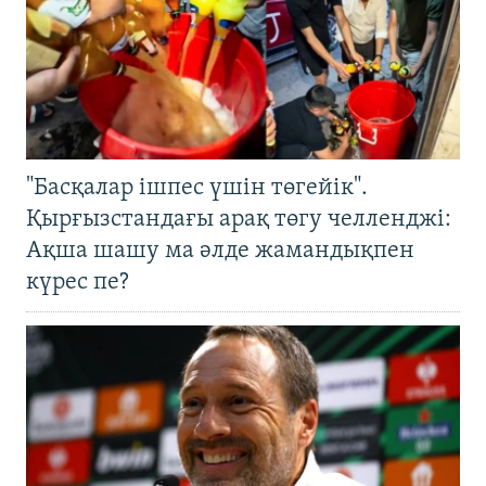
"Басқалар ішпес үшін төгейік".
Қырғызстандағы арақ төгу челленджі:
Ақша шашу ма әлде жамандықпен
күрес пе?