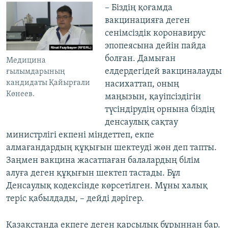
– Біздің қоғамда
вакцинацияға деген
сенімсіздік коронавирус
эпопеясына дейін пайда
болған. Дамыған
Медицина
елдердегідей вакциналауды
ғылымдарының
кандидаты Қайырғали
насихаттап, оның
Көнеев.
маңызын, қауіпсіздігін
түсіндірудің орнына біздің
денсаулық сақтау
министрлігі екпені міндеттеп, екпе
алмағандардың құқығын шектеуді жөн деп тапты.
Заңмен вакцина жасатпаған балалардың білім
алуға деген құқығын шектеп тастады. Бұл
Денсаулық кодексінде көрсетілген. Мұны халық
теріс қабылдады, – дейді дәрігер.
Қазақстанда екпеге деген қарсылық бұрыннан бар.