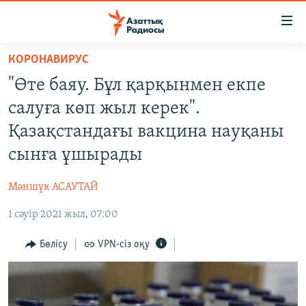
Accessibility
links
Skip
КОРОНАВИРУС
to
ЖАҢАЛЫҚТАР
"Өте баяу. Бұл қарқынмен екпе
main
САЯСАТ
content
салуға көп жыл керек".
AZATTYQTV
Skip
Қазақстандағы вакцина науқаны
to
ҚАҢТАР ОҚИҒАСЫ
сынға ұшырады
main
АДАМ ҚҰҚЫҚТАРЫ
Navigation
Мәншүк АСАУТАЙ
Skip
ӘЛЕУМЕТ
to
1 сәуір 2021 жыл, 07:00
ӘЛЕМ
Search
АРНАЙЫ ЖОБАЛАР
Бөлісу
VPN-сіз оқу
Русский