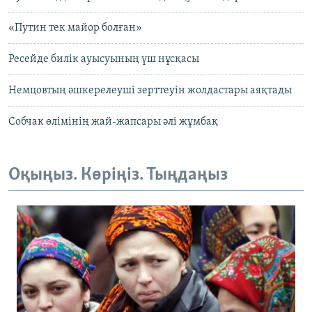
«Путин тек майор болған»
Ресейде билік ауысуының үш нұсқасы
Немцовтың әшкерелеуші зерттеуін жолдастары аяқтады
Собчак өлімінің жай-жапсары әлі жұмбақ
Оқыңыз. Көріңіз. Тыңдаңыз