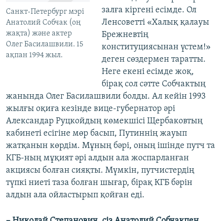
залға кіргені есімде. Ол
Санкт-Петербург мэрі
Ленсоветті «Халық қалауы
Анатолий Собчак (оң
жақта) және актер
Брежневтің
Олег Басилашвили. 15
конституциясынан үстем!»
ақпан 1994 жыл.
деген сөздермен таратты.
Неге екені есімде жоқ,
бірақ сол сәтте Собчактың
жанында Олег Басилашвили болды. Ал кейін 1993
жылғы оқиға кезінде вице-губернатор әрі
Александар Руцкойдың көмекшісі Щербаковтың
кабинеті есігіне мөр басып, Путиннің жауып
жатқанын көрдім. Мұның бәрі, оның ішінде путч та
КГБ-ның мұқият әрі алдын ала жоспарланған
акциясы болған сияқты. Мүмкін, путчистердің
түпкі ниеті таза болған шығар, бірақ КГБ бәрін
алдын ала ойластырып қойған еді.
– Николай Степанович, сіз Анатолий Собчакпен