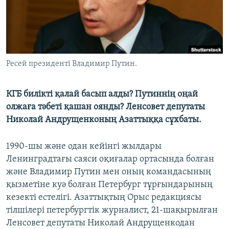
ЖАЗЫЛЫҢЫЗ
Басқа тілдерде
Ресей президенті Владимир Путин.
КГБ билікті қалай басып алды? Путиннің оңай
олжаға тәбеті қашан оянды? Ленсовет депутаты
Николай Андрущенконың Азаттыққа сұхбаты.
1990-шы және одан кейінгі жылдары
Ленинградтағы саяси оқиғалар ортасында болған
және Владимир Путин мен оның командасының
қызметіне куә болған Петербург тұрғындарының
кезекті естелігі. Азаттықтың Орыс редакциясы
тілшілері петербургтік журналист, 21-шақырылған
Ленсовет депутаты Николай Андрущенкодан