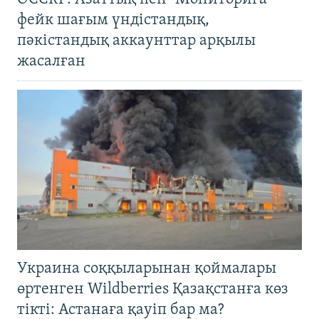
фейк шағым үндістандық,
пәкістандық аккаунттар арқылы
жасалған
Украина соққыларынан қоймалары
өртенген Wildberries Қазақстанға көз
тікті: Астанаға қауіп бар ма?