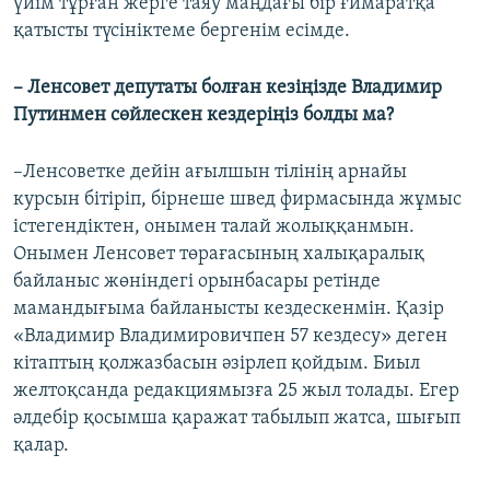
үйім тұрған жерге таяу маңдағы бір ғимаратқа
қатысты түсініктеме бергенім есімде.
– Ленсовет депутаты болған кезіңізде Владимир
Путинмен сөйлескен кездеріңіз болды ма?
–Ленсоветке дейін ағылшын тілінің арнайы
курсын бітіріп, бірнеше швед фирмасында жұмыс
істегендіктен, онымен талай жолыққанмын.
Онымен Ленсовет төрағасының халықаралық
байланыс жөніндегі орынбасары ретінде
мамандығыма байланысты кездескенмін. Қазір
«Владимир Владимировичпен 57 кездесу» деген
кітаптың қолжазбасын әзірлеп қойдым. Биыл
желтоқсанда редакциямызға 25 жыл толады. Егер
әлдебір қосымша қаражат табылып жатса, шығып
қалар.