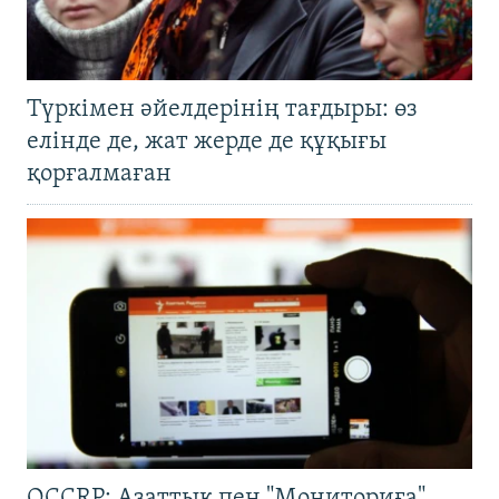
Түркімен әйелдерінің тағдыры: өз
елінде де, жат жерде де құқығы
қорғалмаған
OCCRP: Азаттық пен "Мониториға"