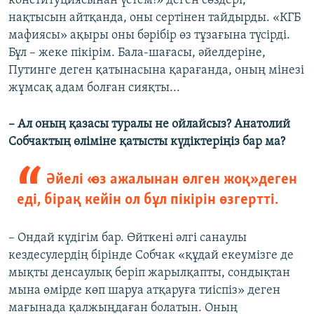
конституциясынан үстем!» деген сөздері,
нақтысын айтқанда, оны сертінен тайдырды. «КГБ
мафиясы» ақыры оны бәрібір өз тұзағына түсірді.
Бұл – жеке пікірім. Бала-шағасы, әйелдеріне,
Путинге деген қатынасына қарағанда, оның мінезі
жұмсақ адам болған сияқты...
– Ал оның қазасы туралы не ойлайсыз? Анатолий
Собчактың өліміне қатысты күдіктеріңіз бар ма?
Әйелі «өз ажалынан өлген жоқ» деген
еді, бірақ кейін ол бұл пікірін өзгертті.
– Ондай күдігім бар. Өйткені әлгі санаулы
кездесулердің бірінде Собчак «құдай екеумізге де
мықты денсаулық беріп жарылқапты, сондықтан
мына өмірде көп шаруа атқаруға тиіспіз» деген
мағынада қалжыңдаған болатын. Оның