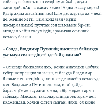
сөйлесуге болатынын сезді-ау деймін, жұлып
алғандай: «Ақша жасау керек! Ақша жасау керек!
Қазір ақша жасайтын кез! Елге де, жұртқа да!» деді
де, жөніне кетті. Өзім қолдаған (мұны
жасырмаймын) путчтан соң шамамен бір-екі
аптадан кейін екеуміздің арамызда осындай
кездесу болған.
– Сонда, Владимир Путиннің нысапсыз байлыққа
ұмтылуы сол кездің өзінде байқалды ма?
– Ол кезде байқалған жоқ. Кейін Анатолий Собчак
губернаторлыққа таласып, сайлауда Владимир
Яковлевтен жеңіліп қалған кезде әлдебір кездесуде
мен Владимир Путиннен: «ал, енді қайда
барасың?» деп сұрағанымда, «Бір жерден орын
табылар. Мысалы, таксопарктің директоры» деп
қалжыңдап, қолын сілтей салған. Яғни, ол кезде