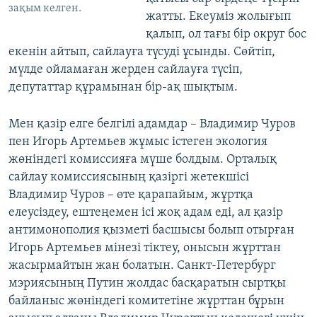
зақым келген.
жатты. Екеуміз жолығып
қалып, ол тағы бір округ бос
екенін айтып, сайлауға түсуді ұсынды. Сөйтіп,
мүлде ойламаған жерден сайлауға түсіп,
депутаттар құрамынан бір-ақ шықтым.
Мен қазір елге белгілі адамдар – Владимир Чуров
пен Игорь Артемьев жұмыс істеген экология
жөніндегі комиссияға мүше болдым. Орталық
сайлау комиссиясының қазіргі жетекшісі
Владимир Чуров – өте қарапайым, жұртқа
елеусіздеу, ештеңемен ісі жоқ адам еді, ал қазір
антимонополия қызметі басшысы болып отырған
Игорь Артемьев мінезі тіктеу, онысын жұрттан
жасырмайтын жан болатын. Санкт-Петербург
мэриясының Путин жолдас басқаратын сыртқы
байланыс жөніндегі комитетіне жұрттан бұрын