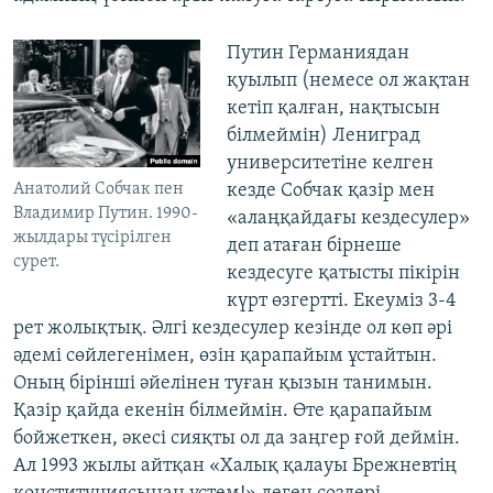
Путин Германиядан
қуылып (немесе ол жақтан
кетіп қалған, нақтысын
білмеймін) Лениград
университетіне келген
Анатолий Собчак пен
кезде Собчак қазір мен
Владимир Путин. 1990-
«алаңқайдағы кездесулер»
жылдары түсірілген
деп атаған бірнеше
сурет.
кездесуге қатысты пікірін
күрт өзгертті. Екеуміз 3-4
рет жолықтық. Әлгі кездесулер кезінде ол көп әрі
әдемі сөйлегенімен, өзін қарапайым ұстайтын.
Оның бірінші әйелінен туған қызын танимын.
Қазір қайда екенін білмеймін. Өте қарапайым
бойжеткен, әкесі сияқты ол да заңгер ғой деймін.
Ал 1993 жылы айтқан «Халық қалауы Брежневтің