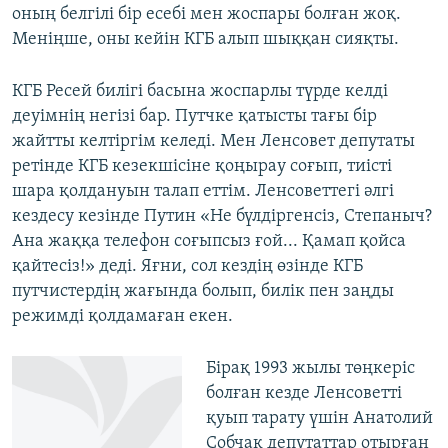
оның белгілі бір есебі мен жоспары болған жоқ.
Меніңше, оны кейін КГБ алып шыққан сияқты.
КГБ Ресей билігі басына жоспарлы түрде келді
деуімнің негізі бар. Путчке қатысты тағы бір
жайтты келтіргім келеді. Мен Ленсовет депутаты
ретінде КГБ кезекшісіне қоңырау соғып, тиісті
шара қолдануын талап еттім. Ленсоветтегі әлгі
кездесу кезінде Путин «Не бүлдіргенсіз, Степаныч?
Ана жаққа телефон соғыпсыз ғой... Қамап қойса
қайтесіз!» деді. Яғни, сол кездің өзінде КГБ
путчистердің жағында болып, билік пен заңды
режимді қолдамаған екен.
Бірақ 1993 жылы төңкеріс
болған кезде Ленсоветті
қуып тарату үшін Анатолий
Собчак депутаттар отырған