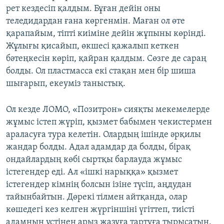
рет кездесіп қалдым. Бұған дейін оны
теледидардан ғана көргенмін. Маған ол өте
қарапайым, тіпті киіміне дейін жұпыны көрінді.
Жұлығы қисайып, өкшесі қажалып кеткен
бәтеңкесін көріп, қайран қалдым. Сөзге де сараң
болды. Ол пластмасса екі стақан мен бір шиша
шығарып, екеуміз таныстық.
Ол кезде ЛОМО, «Позитрон» сияқты мекемелерде
жұмыс істеп жүріп, қызмет бабымен чекистермен
араласуға тура келетін. Олардың ішінде әрқилы
жандар болды. Адал адамдар да болды, бірақ
ондайлардың көбі сыртқы барлауда жұмыс
істегендер еді. Ал «ішкі нарыққа» қызмет
істегендер кімнің болсын ізіне түсіп, аңдудан
тайынбайтын. Дөрекі тілмен айтқанда, олар
көшедегі кез келген жүргіншіні үгіттеп, тиісті
адамның үстінен арыз жазуға тартуға тырысатын.