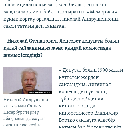
оппозициялық қызметі мен билікті сынаған
мақалаларымен байланыстыратын «Мемориал»
құқық қорғау орталығы Николай Андрущенконы
саяси тұтқын деп таныған.
– Николай Степанович, Ленсовет депутаты болып
қалай сайландыңыз және қандай комиссияда
жұмыс істедіңіз?
– Депутат болып 1990 жылы
күтпеген жерден
сайландым. Литейная
көшесіндегі үйімнің
түбіндегі «Родина»
Николай Андрущенко.
кинотеатрында
2007 жылы Санкт-
Петербург тергеу
кинорежиссер Владимир
абақтысында жауап
Бортко сайлауға әлдебір
алған кезде көзіне
қатысы бар бірдеңе түсіріп