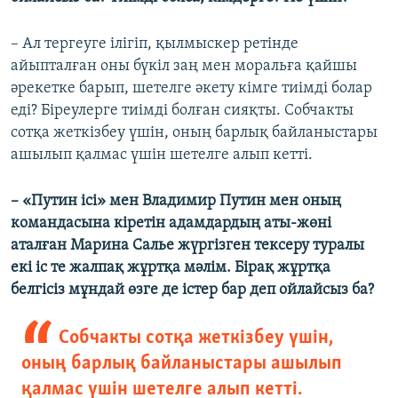
– Ал тергеуге ілігіп, қылмыскер ретінде
айыпталған оны бүкіл заң мен моральға қайшы
әрекетке барып, шетелге әкету кімге тиімді болар
еді? Біреулерге тиімді болған сияқты. Собчакты
сотқа жеткізбеу үшін, оның барлық байланыстары
ашылып қалмас үшін шетелге алып кетті.
– «Путин ісі» мен Владимир Путин мен оның
командасына кіретін адамдардың аты-жөні
аталған Марина Салье жүргізген тексеру туралы
екі іс те жалпақ жұртқа мәлім. Бірақ жұртқа
белгісіз мұндай өзге де істер бар деп ойлайсыз ба?
Собчакты сотқа жеткізбеу үшін,
оның барлық байланыстары ашылып
қалмас үшін шетелге алып кетті.