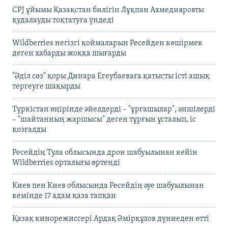
CPJ ұйымы Қазақстан билігін Лұқпан Ахмедияровты
қудалауды тоқтатуға үндеді
Wildberries негізгі қоймаларын Ресейден көшірмек
деген хабарды жоққа шығарды
"Әділ сөз" қоры Динара Егеубаеваға қатысты істі ашық
тергеуге шақырды
Түркістан өңірінде әйелдерді – "ұрғашылар", әншілерді
– "шайтанның жаршысы" деген тұрғын ұсталып, іс
қозғалды
Ресейдің Тула облысында дрон шабуылынан кейін
Wildberries орталығы өртенді
Киев пен Киев облысында Ресейдің әуе шабуылынан
кемінде 17 адам қаза тапқан
Қазақ кинорежиссері Ардақ Әмірқұлов дүниеден өтті