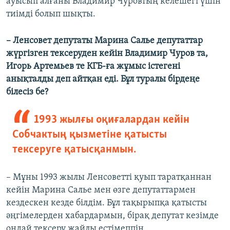
ауысып алғаны Владимир Чуровтың келешегі үшін
тиімді болып шықты.
– Ленсовет депутаты Марина Салье депутаттар
жүргізген тексеруден кейін Владимир Чуров та,
Игорь Артемьев те КГБ-ға жұмыс істегені
анықталды деп айтқан еді. Бұл туралы бірдеңе
білесіз бе?
1993 жылғы оқиғалардан кейін
Собчактың қызметіне қатысты
тексеруге қатысқанмын.
– Мұны 1993 жылы Ленсоветті қуып таратқаннан
кейін Марина Салье мен өзге депутаттармен
кездескен кезде білдім. Бұл тақырыпқа қатысты
әңгімелерден хабардармын, бірақ депутат кезімде
ондай тексеру жайлы естімеппін.