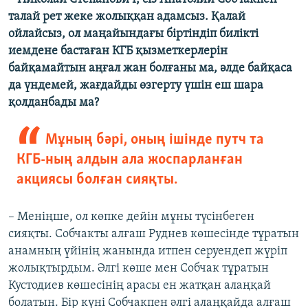
талай рет жеке жолыққан адамсыз. Қалай
ойлайсыз, ол маңайындағы біртіндіп билікті
иемдене бастаған КГБ қызметкерлерін
байқамайтын аңғал жан болғаны ма, әлде байқаса
да үндемей, жағдайды өзгерту үшін еш шара
қолданбады ма?
Мұның бәрі, оның ішінде путч та
КГБ-ның алдын ала жоспарланған
акциясы болған сияқты.
– Меніңше, ол көпке дейін мұны түсінбеген
сияқты. Собчакты алғаш Руднев көшесінде тұратын
анамның үйінің жанында итпен серуендеп жүріп
жолықтырдым. Әлгі көше мен Собчак тұратын
Кустодиев көшесінің арасы ен жатқан алаңқай
болатын. Бір күні Собчакпен әлгі алаңқайда алғаш