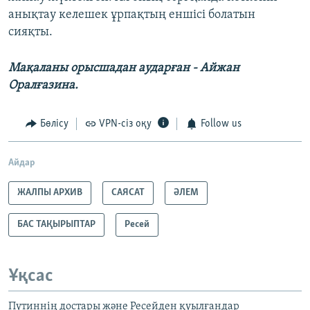
анықтау келешек ұрпақтың еншісі болатын
сияқты.
Мақаланы орысшадан аударған - Айжан
Оралғазина.
Бөлісу
VPN-сіз оқу
Follow us
Айдар
ЖАЛПЫ АРХИВ
САЯСАТ
ӘЛЕМ
БАС ТАҚЫРЫПТАР
Ресей
Ұқсас
Путиннің достары және Ресейден қуылғандар