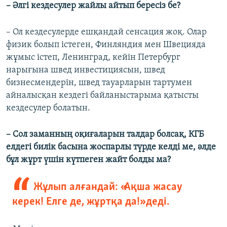
– Әлгі кездесулер жайлы айтып бересіз бе?
– Ол кездесулерде ешқандай сенсация жоқ. Олар
физик болып істеген, Финляндия мен Швецияда
жұмыс істеп, Ленинград, кейін Петербург
нарығына швед инвестициясын, швед
бизнесмендерін, швед тауарларын тартумен
айналысқан кездегі байланыстарыма қатысты
кездесулер болатын.
– Сол заманның оқиғаларын талдар болсақ, КГБ
елдегі билік басына жоспарлы түрде келді ме, әлде
бұл жұрт үшін күтпеген жайт болды ма?
Жұлып алғандай: «Ақша жасау
керек! Елге де, жұртқа да!» деді.