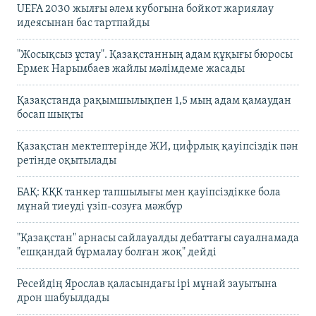
UEFA 2030 жылғы әлем кубогына бойкот жариялау
идеясынан бас тартпайды
"Жосықсыз ұстау". Қазақстанның адам құқығы бюросы
Ермек Нарымбаев жайлы мәлімдеме жасады
Қазақстанда рақымшылықпен 1,5 мың адам қамаудан
босап шықты
Қазақстан мектептерінде ЖИ, цифрлық қауіпсіздік пән
ретінде оқытылады
БАҚ: КҚК танкер тапшылығы мен қауіпсіздікке бола
мұнай тиеуді үзіп-созуға мәжбүр
"Қазақстан" арнасы сайлауалды дебаттағы сауалнамада
"ешқандай бұрмалау болған жоқ" дейді
Ресейдің Ярослав қаласындағы ірі мұнай зауытына
дрон шабуылдады