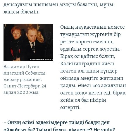
денсаулығы шынымен мықты болатын, мұны
жақсы білемін.
Оның науқастанып немесе
тұмауратып жүргенін бір
рет те көрген емеспін,
әрдайым сергек жүретін.
Бірақ ол қайтыс болып,
Калининградтан әйелі
Владимир Путин
келген алғашқы күндер
Анатолий Собчакты
ойымда мәңгіге жатталып
жерлеу рәсімінде.
қалды. Әйелі «өз ажалынан
Санкт-Петербург, 24
ақпан 2000 жыл.
өлген жоқ» деген еді, бірақ
кейін ол бұл пікірін
өзгертті.
– Оның өлімі әлдекімдерге тиімді болды деп
ойлайсыз ба? Тиімді болса, кімдерге? Не үшін?