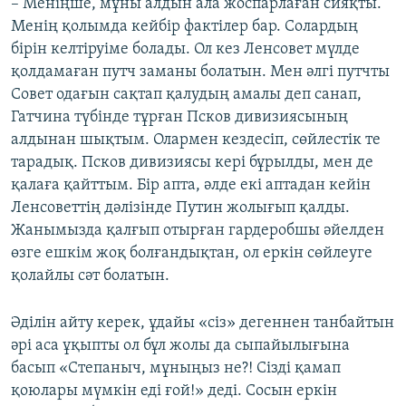
– Меніңше, мұны алдын ала жоспарлаған сияқты.
Менің қолымда кейбір фактілер бар. Солардың
бірін келтіруіме болады. Ол кез Ленсовет мүлде
қолдамаған путч заманы болатын. Мен әлгі путчты
Совет одағын сақтап қалудың амалы деп санап,
Гатчина түбінде тұрған Псков дивизиясының
алдынан шықтым. Олармен кездесіп, сөйлестік те
тарадық. Псков дивизиясы кері бұрылды, мен де
қалаға қайттым. Бір апта, әлде екі аптадан кейін
Ленсоветтің дәлізінде Путин жолығып қалды.
Жанымызда қалғып отырған гардеробшы әйелден
өзге ешкім жоқ болғандықтан, ол еркін сөйлеуге
қолайлы сәт болатын.
Әділін айту керек, ұдайы «сіз» дегеннен танбайтын
әрі аса ұқыпты ол бұл жолы да сыпайылығына
басып «Степаныч, мұныңыз не?! Сізді қамап
қоюлары мүмкін еді ғой!» деді. Сосын еркін