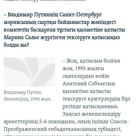
– Владимир Путиннің Санкт-Петербург
мэриясының сыртқы байланыстар жөніндегі
комитетін басқарған тұстағы қызметіне қатысты
Марина Салье жүргізген тексеруге қатысыңыз
болды ма?
– Жоқ, қатысым болған
жоқ. 1993 жылғы
оқиғалардан кейін
Анатолий Собчактың
қызметіне қатысты
Владимир Путин,
тексеруге куәгерлердің бірі
Ленинград, 1990 жыл.
ретінде қатысқанмын.
Заңсыз жекешелендіру
әрекеттерінің 5-6 эпизодына, оның ішінде Спасск-
Преображенский ғибадатханасының түбіндегі,