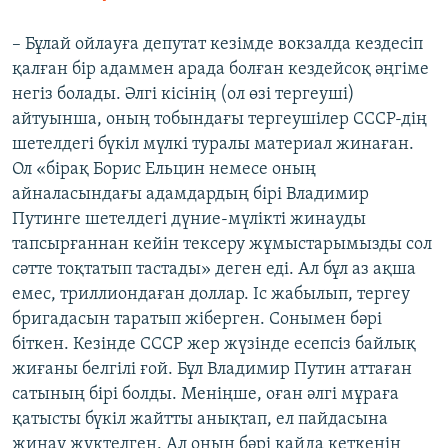
– Бұлай ойлауға депутат кезімде вокзалда кездесіп
қалған бір адаммен арада болған кездейсоқ әңгіме
негіз болады. Әлгі кісінің (ол өзі тергеуші)
айтуынша, оның тобындағы тергеушілер СССР-дің
шетелдегі бүкіл мүлкі туралы материал жинаған.
Ол «бірақ Борис Ельцин немесе оның
айналасындағы адамдардың бірі Владимир
Путинге шетелдегі дүние-мүлікті жинауды
тапсырғаннан кейін тексеру жұмыстарымызды сол
сәтте тоқтатып тастады» деген еді. Ал бұл аз ақша
емес, триллиондаған доллар. Іс жабылып, тергеу
бригадасын таратып жіберген. Сонымен бәрі
біткен. Кезінде СССР жер жүзінде есепсіз байлық
жиғаны белгілі ғой. Бұл Владимир Путин аттаған
сатының бірі болды. Меніңше, оған әлгі мұраға
қатысты бүкіл жайтты анықтап, ел пайдасына
жинау жүктелген. Ал оның бәрі қайда кеткенін