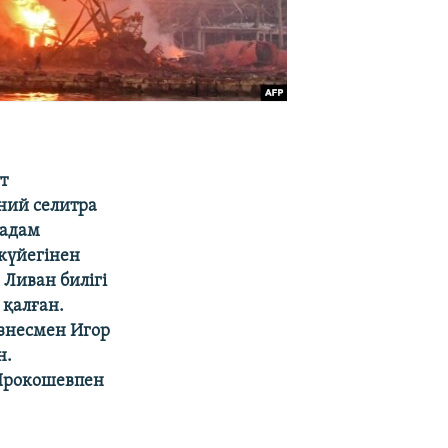
т
ний селитра
 адам
үйегінен
 Ливан билігі
 қалған.
изнесмен Игор
н.
Прокошевпен