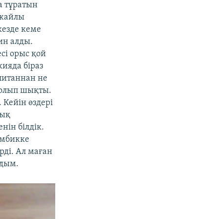
а тұратын
 жайлы
кезде кеме
ин алды.
сі орыс қой
кияда біраз
апитаннан не
болып шықты.
 Кейін өздері
лық
нін білдік.
амбикке
рді. Ал маған
адым.