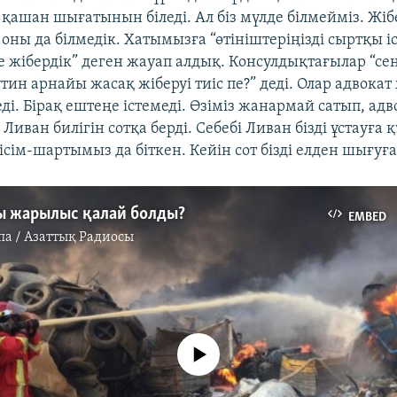
 қашан шығатынын біледі. Ал біз мүлде білмейміз. Жіб
оны да білмедік. Хатымызға “өтініштеріңізді сыртқы і
е жібердік” деген жауап алдық. Консулдықтағылар “се
тин арнайы жасақ жіберуі тиіс пе?” деді. Олар адвокат
еді. Бірақ ештеңе істемеді. Өзіміз жанармай сатып, адв
Ливан билігін сотқа берді. Себебі Ливан бізді ұстауға
елісім-шартымыз да біткен. Кейін сот бізді елден шығуға 
ы жарылыс қалай болды?
EMBED
па / Азаттық Радиосы
No media source currently available