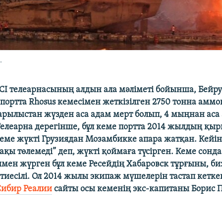
.
CI
телеарнасының алдын ала мәліметі бойынша, Бейру
 портта
Rhosus кемесімен жеткізілген 2750
тонна аммо
арылыстан жүзден аса адам мерт болып,
4
мыңнан аса
Телеарна дерегінше, бұл кеме портта
2014
жылдың қырк
Кеме жүкті Грузиядан Мозамбикке апара жатқан. Кейін
ақы төлемеді” деп, жүкті қоймаға түсірген. Кеме сонда
мен жүрген бұл кеме Ресейдің Хабаровск тұрғыны, б
тиесілі. Ол
2014
жылы экипаж мүшелерін тастап кетке
Сибир Реалии
сайты осы кеменің экс
-
капитаны
Борис 