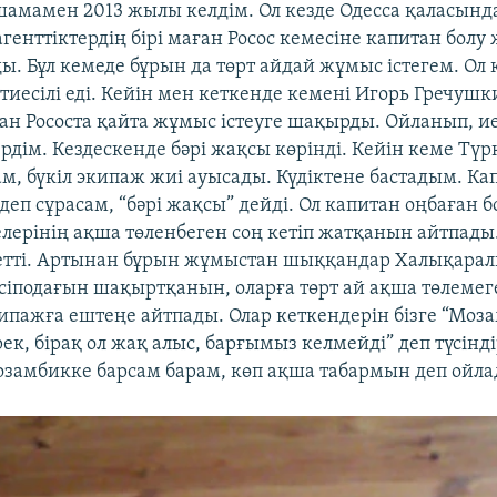
шамамен 2013 жылы келдім. Ол кезде Одесса қаласынд
генттіктердің бірі маған Росос кемесіне капитан болу
ы. Бұл кемеде бұрын да төрт айдай жұмыс істегем. Ол 
тиесілі еді. Кейін мен кеткенде кемені Игорь Гречушк
н Рососта қайта жұмыс істеуге шақырды. Ойланып, ие
ердім. Кездескенде бәрі жақсы көрінді. Кейін кеме Түр
ам, бүкіл экипаж жиі ауысады. Күдіктене бастадым. К
деп сұрасам, “бәрі жақсы” дейді. Ол капитан оңбаған 
ерінің ақша төленбеген соң кетіп жатқанын айтпады.
етті. Артынан бұрын жұмыстан шыққандар Халықара
сіподағын шақыртқанын, оларға төрт ай ақша төлемеге
кипажға ештеңе айтпады. Олар кеткендерін бізге “Моз
к, бірақ ол жақ алыс, барғымыз келмейді” деп түсінді
 Мозамбикке барсам барам, көп ақша табармын деп ойл