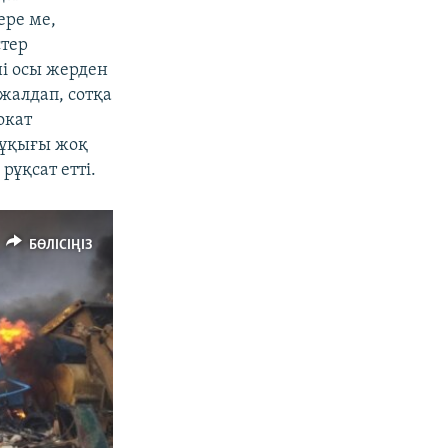
ере ме,
стер
ні осы жерден
 жалдап, сотқа
окат
 құқығы жоқ
рұқсат етті.
БӨЛІСІҢІЗ