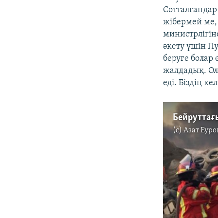
Сотталғандар
жібермей ме, 
министрлігін
әкету үшін Пу
беруге болар 
жалдадық. Ол 
еді. Біздің к
Бейруттағ
(c)
Азат Еуро