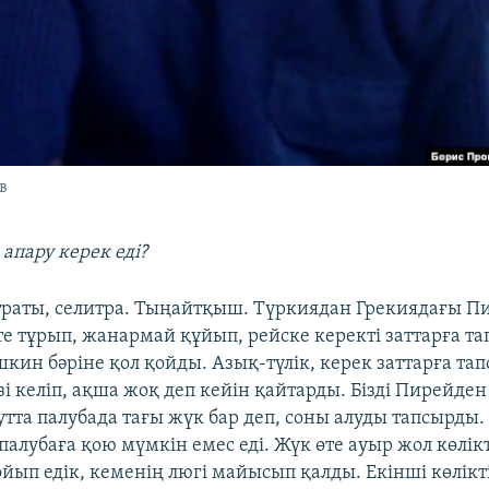
в
апару керек еді?
аты, селитра. Тыңайтқыш. Түркиядан Грекиядағы П
те тұрып, жанармай құйып, рейске керекті заттарға т
шкин бәріне қол қойды. Азық-түлік, керек заттарға та
зі келіп, ақша жоқ деп кейін қайтарды. Бізді Пирейде
утта палубада тағы жүк бар деп, соны алуды тапсырды. 
палубаға қою мүмкін емес еді. Жүк өте ауыр жол көлікт
ып едік, кеменің люгі майысып қалды. Екінші көлікт