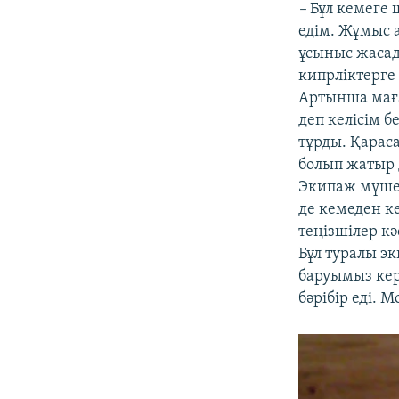
–
Бұл кемеге 
едім. Жұмыс а
ұсыныс жасад
кипрліктерге 
Артынша маға
деп келісім б
тұрды. Қарас
болып жатыр 
Экипаж мүшел
де кемеден к
теңізшілер кә
Бұл туралы э
баруымыз кере
бәрібір еді.