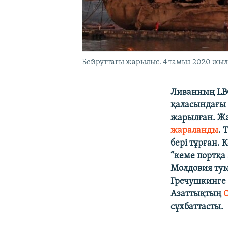
Бейруттағы жарылыс. 4 тамыз 2020 жыл
Ливанның
LB
қаласындағы
жарылған
. Ж
жараланды
. 
бері тұрған. 
“кеме портқа 
Молдовия туы
Гречушкинге 
Азаттықтың
сұхбаттасты.