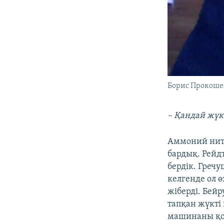
Борис Прокоше
– Қандай жүк 
Аммоний нитр
бардық. Рейд
бердік. Гречу
келгенде ол ө
жіберді. Бейр
тапқан жүкті 
машинаны қой