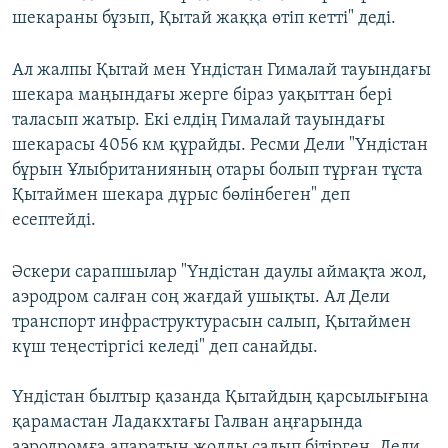
шекараны бұзып, Қытай жаққа өтіп кетті" деді.
Ал жалпы Қытай мен Үндістан Гималай тауындағы
шекара маңындағы жерге біраз уақыттан бері
таласып жатыр. Екі елдің Гималай тауындағы
шекарасы 4056 км құрайды. Ресми Дели "Үндістан
бұрын Ұлыбританияның отары болып тұрған тұста
Қытаймен шекара дұрыс бөлінбеген" деп
есептейді.
Әскери сарапшылар "Үндістан даулы аймақта жол,
аэродром салған соң жағдай ушықты. Ал Дели
транспорт инфраструктурасын салып, Қытаймен
күш теңестіргісі келеді" деп санайды.
Үндістан былтыр қазанда Қытайдың қарсылығына
қарамастан Ладакхтағы Галван аңғарында
аэродромға апаратын жолды салып бітірген. Дели