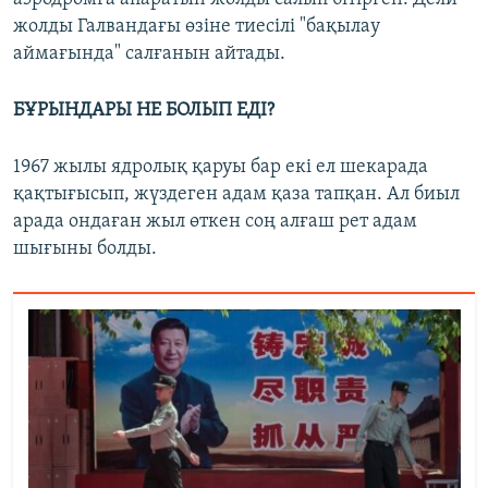
жолды Галвандағы өзіне тиесілі "бақылау
аймағында" салғанын айтады.
БҰРЫНДАРЫ НЕ БОЛЫП ЕДІ?
1967 жылы ядролық қаруы бар екі ел шекарада
қақтығысып, жүздеген адам қаза тапқан. Ал биыл
арада ондаған жыл өткен соң алғаш рет адам
шығыны болды.