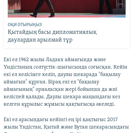
ОҚИ ОТЫРЫҢЫЗ
Қытайдың басы дипломатиялық
даулардан арылмай тұр
Екі ел 1962 жылы Ладакх аймағында және
Үндістаның солтүстік-шығысында соғысқан. Кейін
екі ел келісімге келіп, даулы шекарада "бақылау
аймағын" құрған. Бірақ екі ел "бақылау
аймағының" орналасқан жері бойынша да жиі
келіспей қалады. Даулы шекара маңындағы кез
келген құрылыс жұмысы қақтығысқа әкеледі.
Екі ел арасындағы кейінгі ең ірі қақтығыс 2017
жылы Үндістан, Қытай және Бутан шекарасындағы