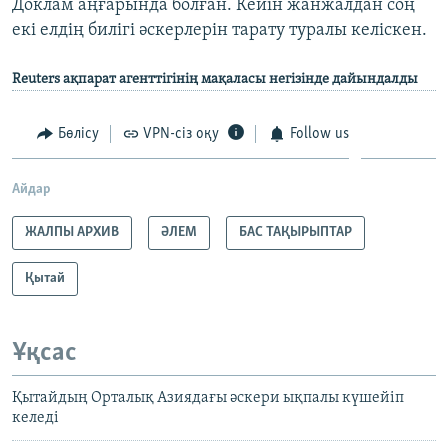
Доклам аңғарында болған. Кейін жанжалдан соң
екі елдің билігі әскерлерін тарату туралы келіскен.
Reuters ақпарат агенттігінің мақаласы негізінде дайындалды
Бөлісу
VPN-сіз оқу
Follow us
Айдар
ЖАЛПЫ АРХИВ
ӘЛЕМ
БАС ТАҚЫРЫПТАР
Қытай
Ұқсас
Қытайдың Орталық Азиядағы әскери ықпалы күшейіп
келеді