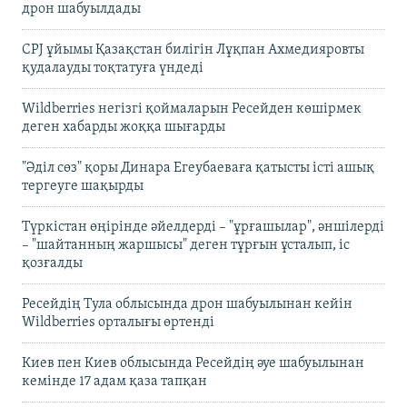
дрон шабуылдады
CPJ ұйымы Қазақстан билігін Лұқпан Ахмедияровты
қудалауды тоқтатуға үндеді
Wildberries негізгі қоймаларын Ресейден көшірмек
деген хабарды жоққа шығарды
"Әділ сөз" қоры Динара Егеубаеваға қатысты істі ашық
тергеуге шақырды
Түркістан өңірінде әйелдерді – "ұрғашылар", әншілерді
– "шайтанның жаршысы" деген тұрғын ұсталып, іс
қозғалды
Ресейдің Тула облысында дрон шабуылынан кейін
Wildberries орталығы өртенді
Киев пен Киев облысында Ресейдің әуе шабуылынан
кемінде 17 адам қаза тапқан