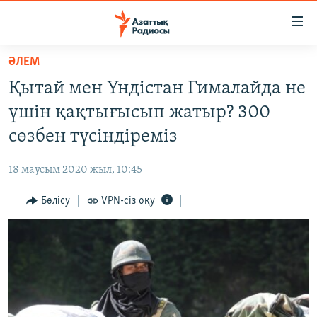
Accessibility
links
Skip
ӘЛЕМ
to
ЖАҢАЛЫҚТАР
Қытай мен Үндістан Гималайда не
main
САЯСАТ
content
үшін қақтығысып жатыр? 300
AZATTYQTV
Skip
сөзбен түсіндіреміз
to
ҚАҢТАР ОҚИҒАСЫ
main
18 маусым 2020 жыл, 10:45
АДАМ ҚҰҚЫҚТАРЫ
Navigation
Skip
Бөлісу
VPN-сіз оқу
ӘЛЕУМЕТ
to
ӘЛЕМ
Search
АРНАЙЫ ЖОБАЛАР
Русский