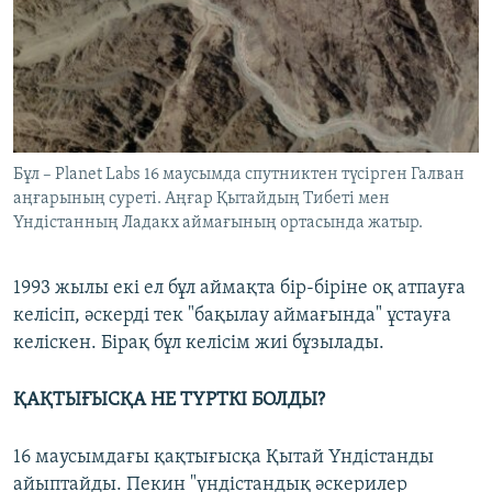
Бұл – Planet Labs 16 маусымда спутниктен түсірген Галван
аңғарының суреті. Аңғар Қытайдың Тибеті мен
Үндістанның Ладакх аймағының ортасында жатыр.
1993 жылы екі ел бұл аймақта бір-біріне оқ атпауға
келісіп, әскерді тек "бақылау аймағында" ұстауға
келіскен. Бірақ бұл келісім жиі бұзылады.
ҚАҚТЫҒЫСҚА НЕ ТҮРТКІ БОЛДЫ?
16 маусымдағы қақтығысқа Қытай Үндістанды
айыптайды. Пекин "үндістандық әскерилер