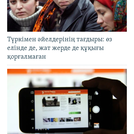
Түркімен әйелдерінің тағдыры: өз
елінде де, жат жерде де құқығы
қорғалмаған