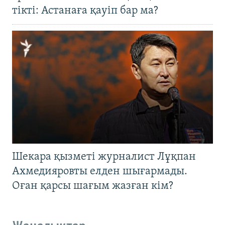
тікті: Астанаға қауіп бар ма?
Шекара қызметі журналист Лұқпан
Ахмедияровты елден шығармады.
Оған қарсы шағым жазған кім?