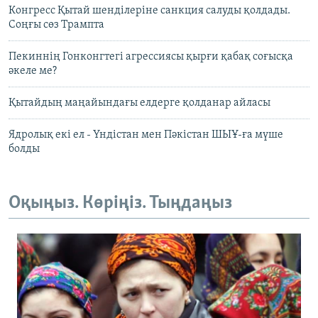
Конгресс Қытай шенділеріне санкция салуды қолдады.
Соңғы сөз Трампта
Пекиннің Гонконгтегі агрессиясы қырғи қабақ соғысқа
әкеле ме?
Қытайдың маңайындағы елдерге қолданар айласы
Ядролық екі ел - Үндістан мен Пәкістан ШЫҰ-ға мүше
болды
Оқыңыз. Көріңіз. Тыңдаңыз