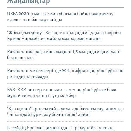
Жаңалықтар
UEFA 2030 жылғы әлем кубогына бойкот жариялау
идеясынан бас тартпайды
"Жосықсыз ұстау". Қазақстанның адам құқығы бюросы
Ермек Нарымбаев жайлы мәлімдеме жасады
Қазақстанда рақымшылықпен 1,5 мың адам қамаудан
босап шықты
Қазақстан мектептерінде ЖИ, цифрлық қауіпсіздік пән
ретінде оқытылады
БАҚ: КҚК танкер тапшылығы мен қауіпсіздікке бола
мұнай тиеуді үзіп-созуға мәжбүр
"Қазақстан" арнасы сайлауалды дебаттағы сауалнамада
"ешқандай бұрмалау болған жоқ" дейді
Ресейдің Ярослав қаласындағы ірі мұнай зауытына