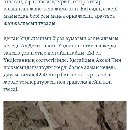
атпаған, бірақ тас лақтырып, өткір заттар
қолданған және таяқ жұмсаған. Екі елдің әскері
мамырдан бері осы маңға орналасып, ара-тұра
жанжалдасып тұрады.
Қытай Үндістанның біраз аумағын өзіне алғысы
келеді. Ал Дели Пекин Үндістанға тиесілі жерді
заңсыз ұстап отыр деп айыптайды. Екі ел
Үндістанның солтүстігінде, Қытайдың Ақсай Чин
шоқысындағы таулы жерді бөлісе алмай келеді.
Даулы аймақ 4250 метр биікте жатыр және ол
жерде температурасы нөл градусқа дейін жиі
түседі.