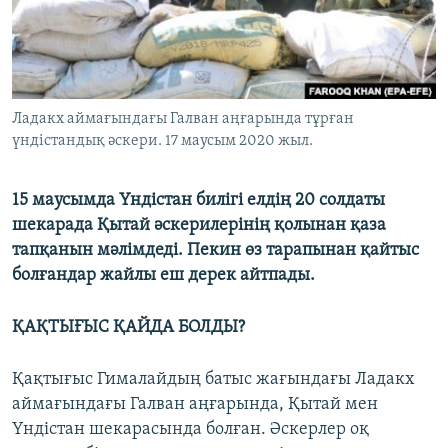
ЖАЗЫЛЫҢЫЗ
Басқа тілдерде
Ладакх аймағындағы Галван аңғарында тұрған
үндістандық әскери. 17 маусым 2020 жыл.
15 маусымда Үндістан билігі елдің 20 солдаты
шекарада Қытай әскерилерінің қолынан қаза
тапқанын мәлімдеді. Пекин өз тарапынан қайтыс
болғандар жайлы еш дерек айтпады.
ҚАҚТЫҒЫС ҚАЙДА БОЛДЫ?
Қақтығыс Гималайдың батыс жағындағы Ладакх
аймағындағы Галван аңғарында, Қытай мен
Үндістан шекарасында болған. Әскерлер оқ