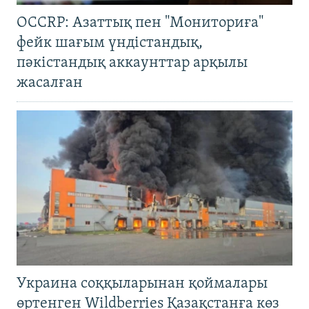
OCCRP: Азаттық пен "Мониториға"
фейк шағым үндістандық,
пәкістандық аккаунттар арқылы
жасалған
Украина соққыларынан қоймалары
өртенген Wildberries Қазақстанға көз