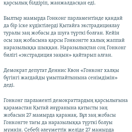
қарсылық білдіріп, жанжалдасқан еді.
Былтыр мамырда Гонконг парламентінде қандай
да бір іске күдіктілерді Қытайға экстрадициялау
туралы заң жобасы да шуға түрткі болған. Кейін
осы заң жобасына қарсы Гонконгте халық жаппай
наразылыққа шыққан. Наразылықтан соң Гонконг
билігі «экстрадиция заңын» қайтарып алған.
Демократ депутат Деннис Квон «Гонконг халқы
бүгінгі жағдайды ұмытпайтынына сенімдімін»
деді.
Гонконг парламенті демократтардың қарсылығына
қарамастан Қытай әнұранына қатысты заң
жобасын 27 мамырда қарамақ. Бұл заң жобасы
Гонконгте тағы да наразылыққа түрткі болуы
мүмкін. Себебі әлеуметтік желіде 27 мамырда