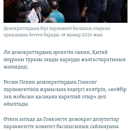
Демократтардың бірі парламент басшысы отырған
орындыққа беттеп барады. 18 мамыр 2020 жыл.
Ли демократтардың әрекетін сынап, Қытай
әнұраны туралы заңды қарауды жалғастыратынын
мәлімдеді.
Ресми Пекин демократтардың Гонконг
парламентінің жұмысына кедергі келтіріп, «кейбір
заң жобасын қасақана қаратпай отыр» деп
айыптады.
Өткен аптада да Гонконгте демократ депутаттар
парламентте комитет басшысының сайлануына