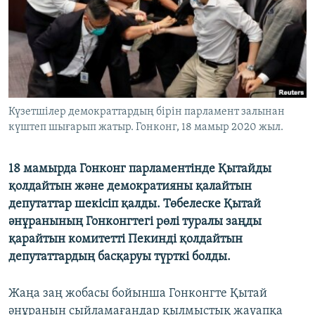
ЖАЗЫЛЫҢЫЗ
Басқа тілдерде
Күзетшілер демократтардың бірін парламент залынан
күштеп шығарып жатыр. Гонконг, 18 мамыр 2020 жыл.
18 мамырда Гонконг парламентінде Қытайды
қолдайтын және демократияны қалайтын
депутаттар шекісіп қалды. Төбелеске Қытай
әнұранының Гонконгтегі рөлі туралы заңды
қарайтын комитетті Пекинді қолдайтын
депутаттардың басқаруы түрткі болды.
Жаңа заң жобасы бойынша Гонконгте Қытай
әнұранын сыйламағандар қылмыстық жауапқа