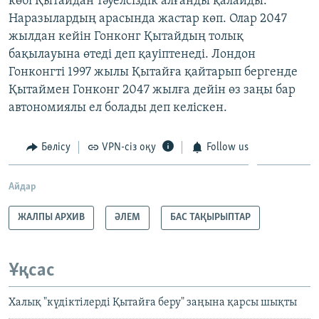
көбі Қытайдан тәуелсіздік алғанды қалайды.
Наразылардың арасында жастар көп. Олар 2047
жылдан кейін Гонконг Қытайдың толық
бақылауына өтеді деп қауіптенеді. Лондон
Гонконгті 1997 жылы Қытайға қайтарып бергенде
Қытаймен Гонконг 2047 жылға дейін өз заңы бар
автономиялы ел болады деп келіскен.
Бөлісу
VPN-сіз оқу
Follow us
Айдар
ЖАЛПЫ АРХИВ
ӘЛЕМ
БАС ТАҚЫРЫПТАР
Ұқсас
Халық "күдіктілерді Қытайға беру" заңына қарсы шықты