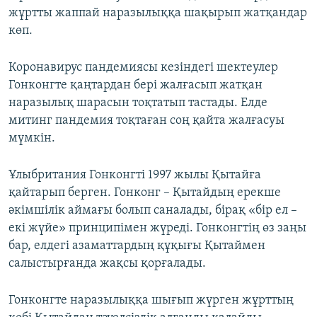
жұртты жаппай наразылыққа шақырып жатқандар
көп.
Коронавирус пандемиясы кезіндегі шектеулер
Гонконгте қаңтардан бері жалғасып жатқан
наразылық шарасын тоқтатып тастады. Елде
митинг пандемия тоқтаған соң қайта жалғасуы
мүмкін.
Ұлыбритания Гонконгті 1997 жылы Қытайға
қайтарып берген. Гонконг – Қытайдың ерекше
әкімшілік аймағы болып саналады, бірақ «бір ел –
екі жүйе» принципімен жүреді. Гонконгтің өз заңы
бар, елдегі азаматтардың құқығы Қытаймен
салыстырғанда жақсы қорғалады.
Гонконгте наразылыққа шығып жүрген жұрттың