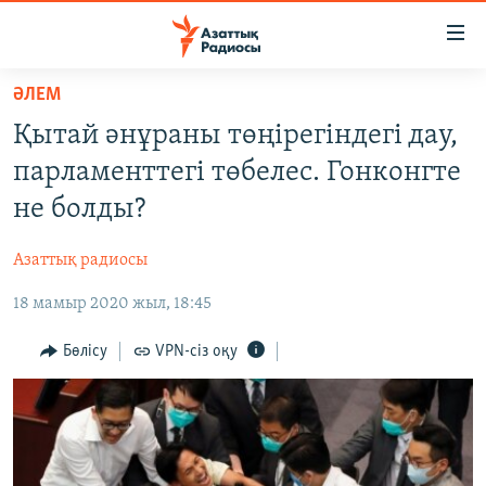
Accessibility
links
Skip
ӘЛЕМ
to
ЖАҢАЛЫҚТАР
Қытай әнұраны төңірегіндегі дау,
main
САЯСАТ
content
парламенттегі төбелес. Гонконгте
AZATTYQTV
Skip
не болды?
to
ҚАҢТАР ОҚИҒАСЫ
main
Азаттық радиосы
АДАМ ҚҰҚЫҚТАРЫ
Navigation
Skip
18 мамыр 2020 жыл, 18:45
ӘЛЕУМЕТ
to
ӘЛЕМ
Бөлісу
VPN-сіз оқу
Search
АРНАЙЫ ЖОБАЛАР
Русский