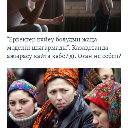
"Еркектер күйеу болудың жаңа
моделін шығармады". Қазақстанда
ажырасу қайта көбейді. Оған не себеп?