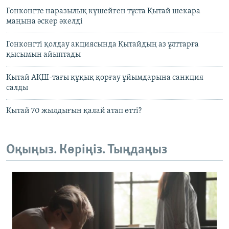
Гонконгте наразылық күшейген тұста Қытай шекара
маңына әскер әкелді
Гонконгті қолдау акциясында Қытайдың аз ұлттарға
қысымын айыптады
Қытай АҚШ-тағы құқық қорғау ұйымдарына санкция
салды
Қытай 70 жылдығын қалай атап өтті?
Оқыңыз. Көріңіз. Тыңдаңыз