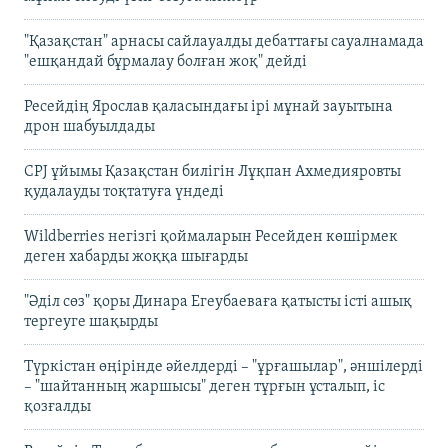
"Қазақстан" арнасы сайлауалды дебаттағы сауалнамада
"ешқандай бұрмалау болған жоқ" дейді
Ресейдің Ярослав қаласындағы ірі мұнай зауытына
дрон шабуылдады
CPJ ұйымы Қазақстан билігін Лұқпан Ахмедияровты
қудалауды тоқтатуға үндеді
Wildberries негізгі қоймаларын Ресейден көшірмек
деген хабарды жоққа шығарды
"Әділ сөз" қоры Динара Егеубаеваға қатысты істі ашық
тергеуге шақырды
Түркістан өңірінде әйелдерді – "ұрғашылар", әншілерді
– "шайтанның жаршысы" деген тұрғын ұсталып, іс
қозғалды