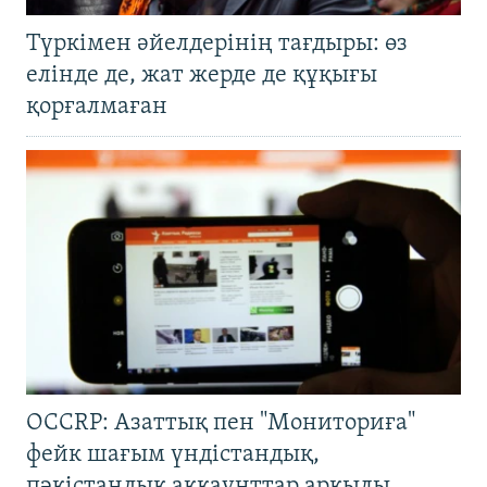
Түркімен әйелдерінің тағдыры: өз
елінде де, жат жерде де құқығы
қорғалмаған
OCCRP: Азаттық пен "Мониториға"
фейк шағым үндістандық,
пәкістандық аккаунттар арқылы