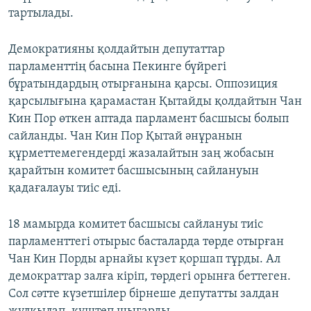
тартылады.
Демократияны қолдайтын депутаттар
парламенттің басына Пекинге бүйрегі
бұратындардың отырғанына қарсы. Оппозиция
қарсылығына қарамастан Қытайды қолдайтын Чан
Кин Пор өткен аптада парламент басшысы болып
сайланды. Чан Кин Пор Қытай әнұранын
құрметтемегендерді жазалайтын заң жобасын
қарайтын комитет басшысының сайлануын
қадағалауы тиіс еді.
18 мамырда комитет басшысы сайлануы тиіс
парламенттегі отырыс басталарда төрде отырған
Чан Кин Порды арнайы күзет қоршап тұрды. Ал
демократтар залға кіріп, төрдегі орынға беттеген.
Сол сәтте күзетшілер бірнеше депутатты залдан