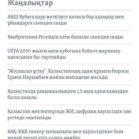
Жаңалықтар
АҚШ Кубаға қару жеткізуге қатысы бар адамдар мен
ұйымдарға санкция салды
Ұлыбритания Ресейдің алты банкіне санкция салды
UEFA 2030 жылғы әлем кубогына бойкот жариялау
идеясынан бас тартпайды
"Жосықсыз ұстау". Қазақстанның адам құқығы бюросы
Ермек Нарымбаев жайлы мәлімдеме жасады
Қазақстанда рақымшылықпен 1,5 мың адам қамаудан
босап шықты
Қазақстан мектептерінде ЖИ, цифрлық қауіпсіздік пән
ретінде оқытылады
БАҚ: КҚК танкер тапшылығы мен қауіпсіздікке бола
мұнай тиеуді үзіп-созуға мәжбүр