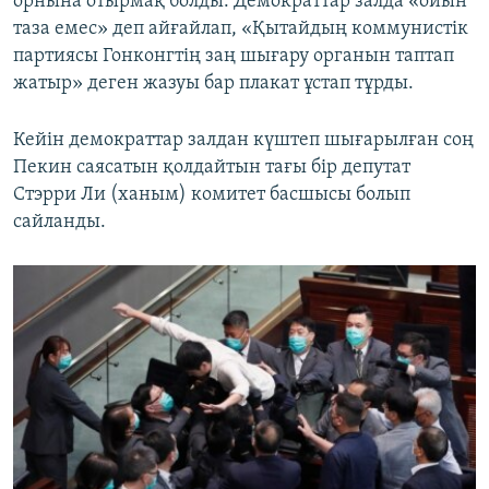
орнына отырмақ болды. Демократтар залда «ойын
таза емес» деп айғайлап, «Қытайдың коммунистік
партиясы Гонконгтің заң шығару органын таптап
жатыр» деген жазуы бар плакат ұстап тұрды.
Кейін демократтар залдан күштеп шығарылған соң
Пекин саясатын қолдайтын тағы бір депутат
Стэрри Ли (ханым) комитет басшысы болып
сайланды.