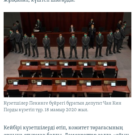
жұлқылап, күштеп шығарды.
Күзетшілер Пекинге бүйрегі бұратын депутат Чан Кин
Порды күзетіп тұр. 18 мамыр 2020 жыл.
Кейбірі күзетшілерді өтіп, комитет төрағасының