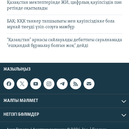
Қазақстан мектептерінде ЖИ, цифрлық қауіпсіздік пән
ретінде оқытылады
БАҚ: КҚК танкер тапшылығы мен қауіпсіздікке бола
мұнай тиеуді үзіп-созуға мәжбүр
"Қазақстан" арнасы сайлауалды дебаттағы сауалнамада
"ешқандай бұрмалау болған жоқ" дейді
ЖАЗЫЛЫҢЫЗ
ЖАЛПЫ МӘЛІМЕТ
НЕГІЗГІ БӨЛІМДЕР