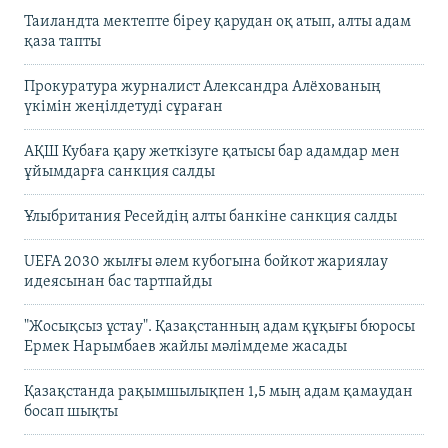
Таиландта мектепте біреу қарудан оқ атып, алты адам
қаза тапты
Прокуратура журналист Александра Алёхованың
үкімін жеңілдетуді сұраған
АҚШ Кубаға қару жеткізуге қатысы бар адамдар мен
ұйымдарға санкция салды
Ұлыбритания Ресейдің алты банкіне санкция салды
UEFA 2030 жылғы әлем кубогына бойкот жариялау
идеясынан бас тартпайды
"Жосықсыз ұстау". Қазақстанның адам құқығы бюросы
Ермек Нарымбаев жайлы мәлімдеме жасады
Қазақстанда рақымшылықпен 1,5 мың адам қамаудан
босап шықты