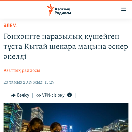
Accessibility
links
Skip
ӘЛЕМ
to
ЖАҢАЛЫҚТАР
Гонконгте наразылық күшейген
main
САЯСАТ
content
тұста Қытай шекара маңына әскер
AZATTYQTV
Skip
әкелді
to
ҚАҢТАР ОҚИҒАСЫ
main
Азаттық радиосы
АДАМ ҚҰҚЫҚТАРЫ
Navigation
Skip
23 тамыз 2019 жыл, 15:29
ӘЛЕУМЕТ
to
ӘЛЕМ
Бөлісу
VPN-сіз оқу
Search
АРНАЙЫ ЖОБАЛАР
Русский