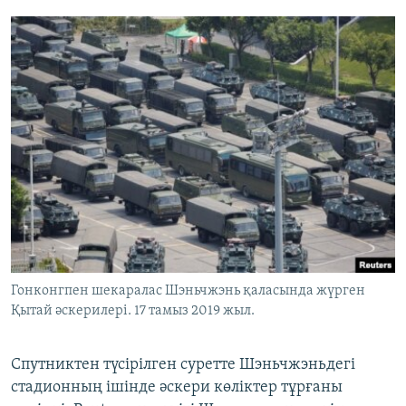
Гонконгпен шекаралас Шэньчжэнь қаласында жүрген
Қытай әскерилері. 17 тамыз 2019 жыл.
Спутниктен түсірілген суретте Шэньчжэньдегі
стадионның ішінде әскери көліктер тұрғаны