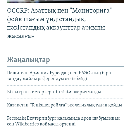
OCCRP: Азаттық пен "Мониториға"
фейк шағым үндістандық,
пәкістандық аккаунттар арқылы
жасалған
Жаңалықтар
Пашинян: Армения Еуроодақ пен ЕАЭО-ның бірін
таңдау жайлы референдум өткізбейді
Білім грант иегерлерінің тізімі жарияланды
Қазақстан "Теңізшевройлға" экологиялық талап қойды
Ресейдің Екатеринбург қаласында дрон шабуылынан
соң Wildberries қоймасы өртенді