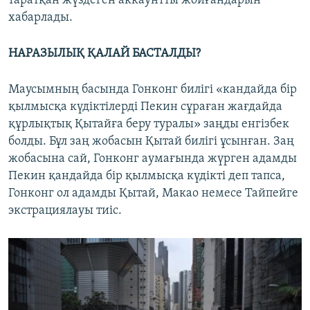
таратқан жүздеген аккаунтты жойғандарын
хабарлады.
НАРАЗЫЛЫҚ ҚАЛАЙ БАСТАЛДЫ?
Маусымның басында Гонконг билігі «кандайда бір
қылмысқа күдіктілерді Пекин сұраған жағдайда
құрлықтық Қытайға беру туралы» заңды енгізбек
болды. Бұл заң жобасын Қытай билігі ұсынған. Заң
жобасына сай, Гонконг аумағында жүрген адамды
Пекин қандайда бір қылмысқа күдікті деп тапса,
Гонконг ол адамды Қытай, Макао немесе Тайпейге
экстрациялауы тиіс.