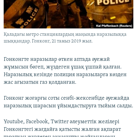
Қаладағы метро станциялардың маңында наразылыққа
шыққандар. Гонконг, 21 тамыз 2019 жыл.
Гонконгте наразылар өткен аптада әуежай
жұмысын бөгеп, жүздеген ұшақ ұшпай қалған.
Наразылық кезінде полиция наразыларға көзден
жас ағызатын газ қолданған.
Гонконг жоғарғы соты сенбі-жексенбіде әуежайда
наразылық шарасын ұйымдастыруға тыйым салды.
Youtube, Facebook, Twitter әлеуметтік желілері
Гонконгтегі жағдайға қатысты жалған ақпарат