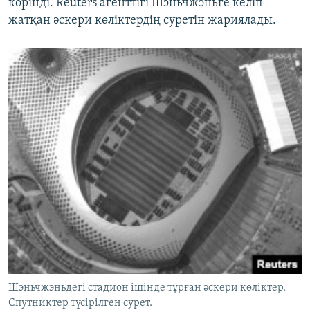
көрінді. Reuters агенттігі Шэньчжэньге келіп
жатқан әскери көліктердің суретін жариялады.
Шэньчжэньдегі стадион ішінде тұрған әскери көліктер.
Спутниктер түсірілген сурет.