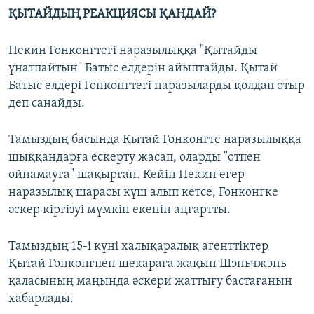
ҚЫТАЙДЫҢ РЕАКЦИЯСЫ ҚАНДАЙ?
Пекин Гонконгтегі наразылыққа "Қытайды
ұнатпайтын" Батыс елдерін айыптайды. Қытай
Батыс елдері Гонконгтегі наразыларды қолдап отыр
деп санайды.
Тамыздың басында Қытай Гонконгте наразылыққа
шыққандарға ескерту жасап, оларды "отпен
ойнамауға" шақырған. Кейін Пекин егер
наразылық шарасы күш алып кетсе, Гонконгке
әскер кіргізуі мүмкін екенін аңғартты.
Тамыздың 15-і күні халықаралық агенттіктер
Қытай Гонконгпен шекараға жақын Шэньчжэнь
қаласының маңында әскери жаттығу бастағанын
хабарлады.