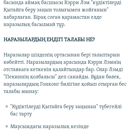
басында аймақ басшысы Кэрри Лэм "күдіктілерді
Қытайға беру заңын толығымен жойғанын"
хабарлаған. Бірақ соған қарамастан елде
наразылық басылмай тұр.
НАРАЗЫЛАРДЫҢ ЕНДІГІ ТАЛАБЫ НЕ?
Наразылар шілденің ортасынан бері талаптарын
көбейтті. Наразылардың арасында Кэрри Лэмнің
отставкаға кеткенін қалайтындар бар. Олар Лэмді
"Пекиннің қолбаласы" деп санайды. Бұдан бөлек,
наразылардың Гонконг билігіне қойып отырған бес
талабы мынау:
"Күдіктілерді Қытайға беру заңынан" түбегейлі
бас тарту
Маусымдағы наразылық кезінде