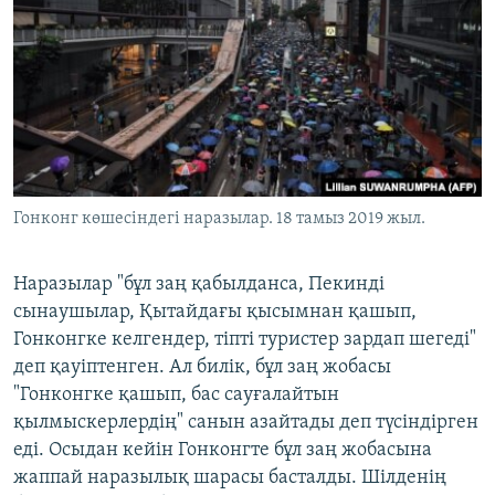
Гонконг көшесіндегі наразылар. 18 тамыз 2019 жыл.
Наразылар "бұл заң қабылданса, Пекинді
сынаушылар, Қытайдағы қысымнан қашып,
Гонконгке келгендер, тіпті туристер зардап шегеді"
деп қауіптенген. Ал билік, бұл заң жобасы
"Гонконгке қашып, бас сауғалайтын
қылмыскерлердің" санын азайтады деп түсіндірген
еді. Осыдан кейін Гонконгте бұл заң жобасына
жаппай наразылық шарасы басталды. Шілденің