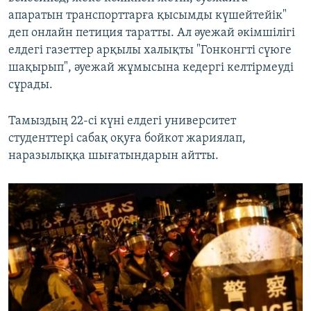
апаратын транспорттарға қысымды күшейтейік"
деп онлайн петиция таратты. Ал әуежай әкімшілігі
елдегі газеттер арқылы халықты "Гонконгті сүюге
шақырып", әуежай жұмысына кедергі келтірмеуді
сұрады.
Тамыздың 22-сі күні елдегі университет
студенттері сабақ оқуға бойкот жариялап,
наразылыққа шығатындарын айтты.