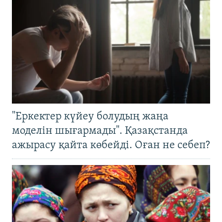
"Еркектер күйеу болудың жаңа
моделін шығармады". Қазақстанда
ажырасу қайта көбейді. Оған не себеп?