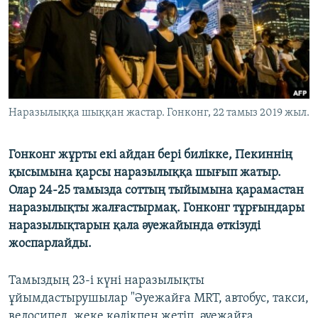
ЖАЗЫЛЫҢЫЗ
Басқа тілдерде
Наразылыққа шыққан жастар. Гонконг, 22 тамыз 2019 жыл.
Гонконг жұрты екі айдан бері билікке, Пекиннің
қысымына қарсы наразылыққа шығып жатыр.
Олар 24-25 тамызда соттың тыйымына қарамастан
наразылықты жалғастырмақ. Гонконг тұрғындары
наразылықтарын қала әуежайында өткізуді
жоспарлайды.
Тамыздың 23-і күні наразылықты
ұйымдастырушылар "Әуежайға MRT, автобус, такси,
велосипед, жеке көлікпен жетіп, әуежайға