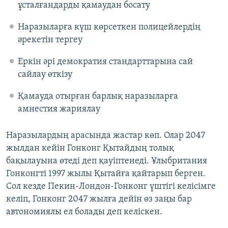
ұсталғандарды қамаудан босату
Наразыларға күш көрсеткен полицейлердің
әрекетін тергеу
Еркін әрі демократия стандарттарына сай
сайлау өткізу
Қамауда отырған барлық наразыларға
амнестия жариялау
Наразылардың арасында жастар көп. Олар 2047
жылдан кейін Гонконг Қытайдың толық
бақылауына өтеді деп қауіптенеді. Ұлыбритания
Гонконгті 1997 жылы Қытайға қайтарып берген.
Сол кезде Пекин-Лондон-Гонконг үштігі келісімге
келіп, Гонконг 2047 жылға дейін өз заңы бар
автономиялы ел болады деп келіскен.