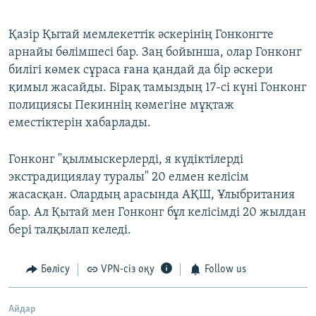
Қазір Қытай мемлекеттік әскерінің Гонконгте
арнайы бөлімшесі бар. Заң бойынша, олар Гонконг
билігі көмек сұраса ғана қандай да бір әскери
қимыл жасайды. Бірақ тамыздың 17-сі күні Гонконг
полициясы Пекиннің көмегіне мұқтаж
еместіктерін хабарлады.
Гонконг "қылмыскерлерді, я күдіктілерді
экстрадициялау туралы" 20 елмен келісім
жасасқан. Олардың арасында АҚШ, Ұлыбритания
бар. Ал Қытай мен Гонконг бұл келісімді 20 жылдан
бері талқылап келеді.
Бөлісу
VPN-сіз оқу
Follow us
Айдар