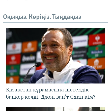
Оқыңыз. Көріңіз. Тыңдаңыз
Қазақстан құрамасына шетелдік
бапкер келді. Джон ван’т Схип кім?