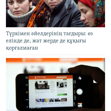
Түркімен әйелдерінің тағдыры: өз
елінде де, жат жерде де құқығы
қорғалмаған