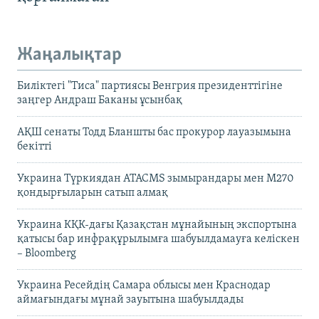
Жаңалықтар
Биліктегі "Тиса" партиясы Венгрия президенттігіне
заңгер Андраш Баканы ұсынбақ
АҚШ сенаты Тодд Бланшты бас прокурор лауазымына
бекітті
Украина Түркиядан ATACMS зымырандары мен M270
қондырғыларын сатып алмақ
Украина КҚК-дағы Қазақстан мұнайының экспортына
қатысы бар инфрақұрылымға шабуылдамауға келіскен
– Bloomberg
Украина Ресейдің Самара облысы мен Краснодар
аймағындағы мұнай зауытына шабуылдады