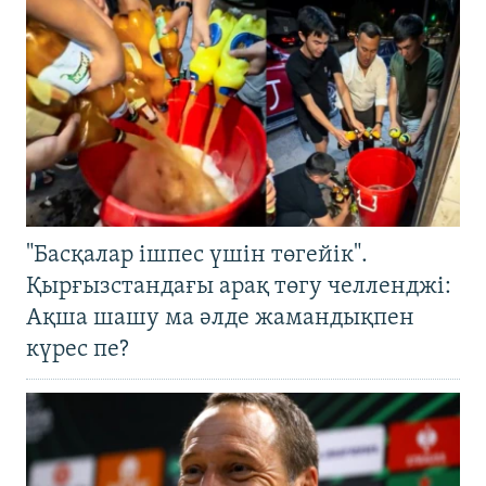
"Басқалар ішпес үшін төгейік".
Қырғызстандағы арақ төгу челленджі:
Ақша шашу ма әлде жамандықпен
күрес пе?