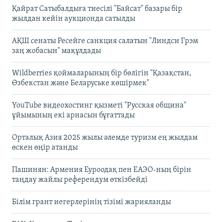
Қайрат Сатыбалдыға тиесілі "Байсат" базары бір
жылдан кейін аукционда сатылды
АҚШ сенаты Ресейге санкция салатын "Линдси Грэм
заң жобасын" мақұлдады
Wildberries қоймаларының бір бөлігін "Қазақстан,
Өзбекстан және Беларуське көшірмек"
YouTube видеохостинг қызметі "Русская община"
ұйымының екі арнасын бұғаттады
Орталық Азия 2025 жылы әлемде туризм ең жылдам
өскен өңір атанды
Пашинян: Армения Еуроодақ пен ЕАЭО-ның бірін
таңдау жайлы референдум өткізбейді
Білім грант иегерлерінің тізімі жарияланды