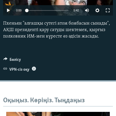
ЖАЗЫЛЫҢЫЗ
0:00
5:42
Пхеньян "алғашқы сутегі атом бомбасын сынады",
Басқа тілдерде
АҚШ президенті қару сатуды шектемек, қырғыз
полковник ИМ-мен күресте өз әдісін жасады.
Бөлісу
VPN-сіз оқу
Оқыңыз. Көріңіз. Тыңдаңыз