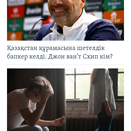
Қазақстан құрамасына шетелдік
бапкер келді. Джон ван’т Схип кім?