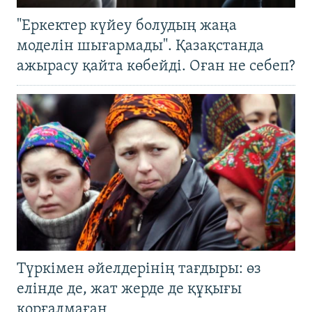
"Еркектер күйеу болудың жаңа
моделін шығармады". Қазақстанда
ажырасу қайта көбейді. Оған не себеп?
Түркімен әйелдерінің тағдыры: өз
елінде де, жат жерде де құқығы
қорғалмаған