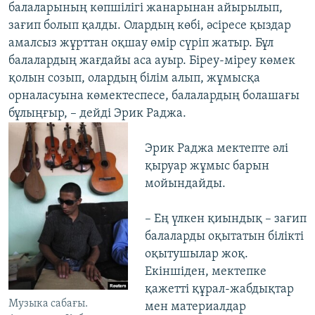
балаларының көпшілігі жанарынан айырылып,
зағип болып қалды. Олардың көбі, әсіресе қыздар
амалсыз жұрттан оқшау өмір сүріп жатыр. Бұл
балалардың жағдайы аса ауыр. Біреу-міреу көмек
қолын созып, олардың білім алып, жұмысқа
орналасуына көмектеспесе, балалардың болашағы
бұлыңғыр, – дейді Эрик Раджа.
Эрик Раджа мектепте әлі
қыруар жұмыс барын
мойындайды.
– Ең үлкен қиындық – зағип
балаларды оқытатын білікті
оқытушылар жоқ.
Екіншіден, мектепке
қажетті құрал-жабдықтар
Музыка сабағы.
мен материалдар