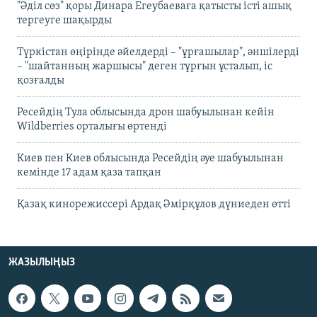
"Әділ сөз" қоры Динара Егеубаеваға қатысты істі ашық
тергеуге шақырды
Түркістан өңірінде әйелдерді – "ұрғашылар", әншілерді
– "шайтанның жаршысы" деген тұрғын ұсталып, іс
қозғалды
Ресейдің Тула облысында дрон шабуылынан кейін
Wildberries орталығы өртенді
Киев пен Киев облысында Ресейдің әуе шабуылынан
кемінде 17 адам қаза тапқан
Қазақ кинорежиссері Ардақ Әмірқұлов дүниеден өтті
ЖАЗЫЛЫҢЫЗ