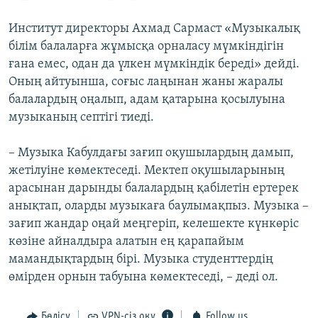
Институт директоры Ахмад Сармаст «Музыкалық
білім балаларға жұмысқа орналасу мүмкіндігін
ғана емес, одан да үлкен мүмкіндік береді» дейді.
Оның айтуынша, соғыс лаңынан жаны жаралы
балалардың оңалып, адам қатарына қосылуына
музыканың септігі тиеді.
– Музыка Кабулдағы зағип оқушылардың дамып,
жетілуіне көмектеседі. Мектеп оқушыларының
арасынан дарынды балалардың қабілетін ертерек
анықтап, оларды музыкаға баулымақпыз. Музыка –
зағип жандар оңай меңгеріп, келешекте күнкөріс
көзіне айналдыра алатын ең қарапайым
мамандықтардың бірі. Музыка студенттердің
өмірден орнын табуына көмектеседі, – деді ол.
Бөлісу
VPN-сіз оқу
Follow us