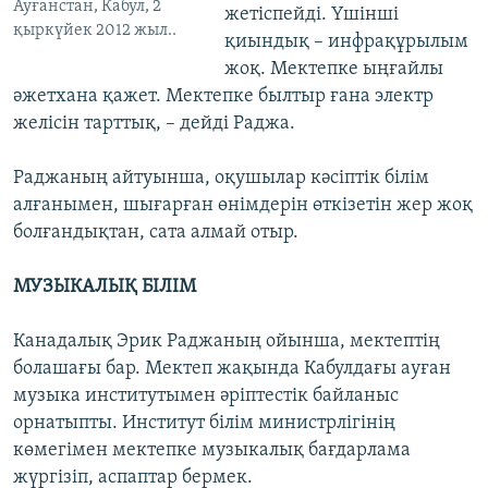
Ауғанстан, Кабул, 2
жетіспейді. Үшінші
қыркүйек 2012 жыл..
қиындық – инфрақұрылым
жоқ. Мектепке ыңғайлы
әжетхана қажет. Мектепке былтыр ғана электр
желісін тарттық, – дейді Раджа.
Раджаның айтуынша, оқушылар кәсіптік білім
алғанымен, шығарған өнімдерін өткізетін жер жоқ
болғандықтан, сата алмай отыр.
МУЗЫКАЛЫҚ БІЛІМ
Канадалық Эрик Раджаның ойынша, мектептің
болашағы бар. Мектеп жақында Кабулдағы ауған
музыка институтымен әріптестік байланыс
орнатыпты. Институт білім министрлігінің
көмегімен мектепке музыкалық бағдарлама
жүргізіп, аспаптар бермек.