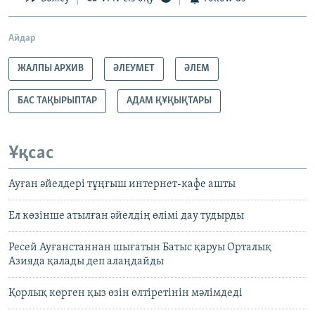
Айдар
ЖАЛПЫ АРХИВ
ӘЛЕУМЕТ
ӘЛЕМ
БАС ТАҚЫРЫПТАР
АДАМ ҚҰҚЫҚТАРЫ
Ұқсас
Ауған әйелдері тұңғыш интернет-кафе ашты
Ел көзінше атылған әйелдің өлімі дау тудырды
Ресей Ауғанстаннан шығатын Батыс қаруы Орталық
Азияда қалады деп алаңдайды
Қорлық көрген қыз өзін өлтіретінін мәлімдеді