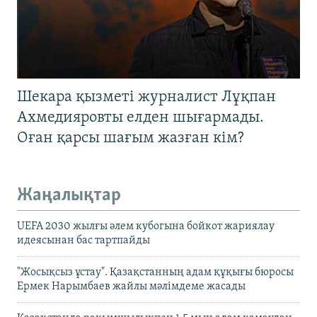
Шекара қызметі журналист Лұқпан
Ахмедияровты елден шығармады.
Оған қарсы шағым жазған кім?
Жаңалықтар
UEFA 2030 жылғы әлем кубогына бойкот жариялау
идеясынан бас тартпайды
"Жосықсыз ұстау". Қазақстанның адам құқығы бюросы
Ермек Нарымбаев жайлы мәлімдеме жасады