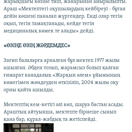
жарықшағы көзіне тиіп, жанарынан айырылыпты.
Араш «Мектептегі оқушылардың кейбіреуі - бұған
дейін көшені паналап жүргендер. Енді олар тегін
оқып, тегін тамақтанады, кейде тегін
медициналық көмек те алады» дейді.
«ӨЗІҢЕ ӨЗІҢ ЖӘРДЕМДЕС»
Зағип балаларға арналған бұл мектеп 1977 жылы
ашылған. Әбден тозып, жарамсыз болып қалған
ғимарат канадалық «Жарқын әлем» ұйымының
көмегімен жөндеуден өткізіліп, 2004 жылы оқу
орны қайта ашылды.
Мектептің кем-кетігі әлі көп, шаруа бастан асады.
Араштың айтуынша, мектепте бірнеше сынып
қана бар, құрал-жабдық та жетіспейді.