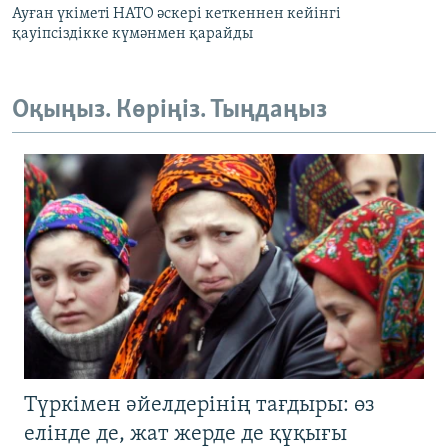
Ауған үкіметі НАТО әскері кеткеннен кейінгі
қауіпсіздікке күмәнмен қарайды
Оқыңыз. Көріңіз. Тыңдаңыз
Түркімен әйелдерінің тағдыры: өз
елінде де, жат жерде де құқығы