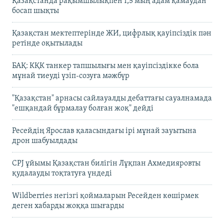
Қазақстанда рақымшылықпен 1,5 мың адам қамаудан
босап шықты
Қазақстан мектептерінде ЖИ, цифрлық қауіпсіздік пән
ретінде оқытылады
БАҚ: КҚК танкер тапшылығы мен қауіпсіздікке бола
мұнай тиеуді үзіп-созуға мәжбүр
"Қазақстан" арнасы сайлауалды дебаттағы сауалнамада
"ешқандай бұрмалау болған жоқ" дейді
Ресейдің Ярослав қаласындағы ірі мұнай зауытына
дрон шабуылдады
CPJ ұйымы Қазақстан билігін Лұқпан Ахмедияровты
қудалауды тоқтатуға үндеді
Wildberries негізгі қоймаларын Ресейден көшірмек
деген хабарды жоққа шығарды