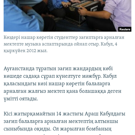
ЖАЗЫЛЫҢЫЗ
Басқа тілдерде
Көздері нашар көретін студенттер зағиптарға арналған
мектепте музыка аспаптарында ойнап отыр. Кабул, 4
қыркүйек 2012 жыл.
Ауғанстанда тұратын зағип жандардың көбі
көшеде садақа сұрап күнелтуге мәжбүр. Кабул
қаласындағы көзі нашар көретін балаларға
арналған жалғыз мектеп қана болашаққа деген
үмітті оятады.
Кісі жатырқамайтын 14 жастағы Араш Кабулдағы
зағип балаларға арналған мектептің алтыншы
сыныбында оқиды. Ол жарылған бомбаның