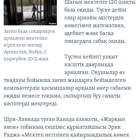
Шағын мектепте 120 шақты
бала оқиды. Түске дейін
олар арнайы әдістердің
көмегімен математика,
Зағип бала соқырларға
әдебиет және басқа
арналған мектепке
пәндерден сабақ оқиды.
кіріп келе жатыр.
Ауғанстан, Кабул, 2
Түстен кейінгі уақыт
қыркүйек 2012 жыл.
кәсіптік даярлыққа
арналған. Оқушылар өз
таңдауы бойынша зағип жандарға бейімделген
компьютерлік қосымшалар арқылы өнер сабағын
оқиды немесе тоқыма, сыпырғыш буу сияқты
кәсіптерді меңгереді.
Шри-Ланкада туған Канада азаматы, «Жарқын
әлем» тобының еншілес құрылтайшысы Эрик
Раджа «Мектеп негізінен қайырымдылық көмек