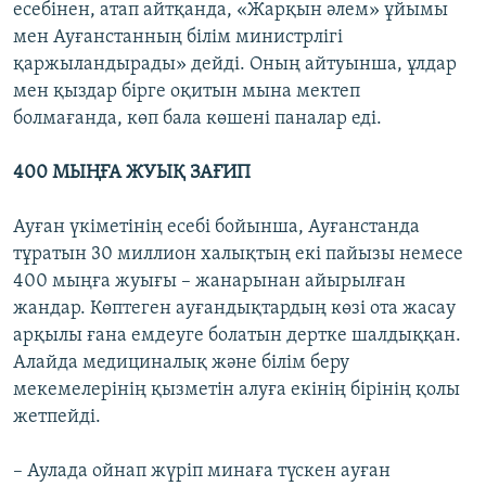
есебінен, атап айтқанда, «Жарқын әлем» ұйымы
мен Ауғанстанның білім министрлігі
қаржыландырады» дейді. Оның айтуынша, ұлдар
мен қыздар бірге оқитын мына мектеп
болмағанда, көп бала көшені паналар еді.
400 МЫҢҒА ЖУЫҚ ЗАҒИП
Ауған үкіметінің есебі бойынша, Ауғанстанда
тұратын 30 миллион халықтың екі пайызы немесе
400 мыңға жуығы – жанарынан айырылған
жандар. Көптеген ауғандықтардың көзі ота жасау
арқылы ғана емдеуге болатын дертке шалдыққан.
Алайда медициналық және білім беру
мекемелерінің қызметін алуға екінің бірінің қолы
жетпейді.
– Аулада ойнап жүріп минаға түскен ауған