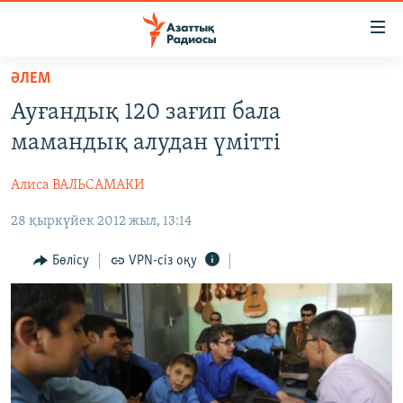
Accessibility
links
Skip
ӘЛЕМ
to
ЖАҢАЛЫҚТАР
Ауғандық 120 зағип бала
main
САЯСАТ
content
мамандық алудан үмітті
AZATTYQTV
Skip
to
Алиса ВАЛЬСАМАКИ
ҚАҢТАР ОҚИҒАСЫ
main
28 қыркүйек 2012 жыл, 13:14
АДАМ ҚҰҚЫҚТАРЫ
Navigation
Skip
ӘЛЕУМЕТ
Бөлісу
VPN-сіз оқу
to
ӘЛЕМ
Search
АРНАЙЫ ЖОБАЛАР
Русский