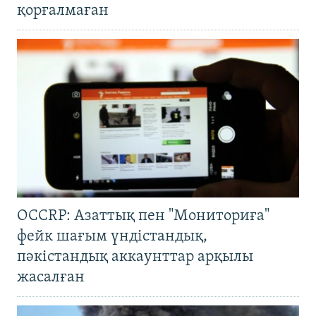
қорғалмаған
OCCRP: Азаттық пен "Мониториға"
фейк шағым үндістандық,
пәкістандық аккаунттар арқылы
жасалған