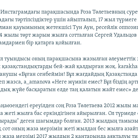
 Инстаграмдағы парақшасында Роза Төлетаевның суре
дағы тәртіпсіздіктер үшін айыпталып, 17 жыл түрмеге
ылман қауымының жетекшісі Тун Аун, ресейлік оппози
14 жылы төрт жарым жылға сотталған Сергей Удальцов 
амдармен бір қатарға қойылған.
ұл туындысы оның парақшасына жазылған әлеуметтік 
қазақстандықтарды бей-жай қалдырған жоқ. karakhat
ланушы «Бұған сенбеймін! Бұл жағдайдың Қазақстанда
п жазса, a_amanova «Неге мүмкін емес? Бұл біздің арт
дық жүйе басқаратын елде таң қалатын жайт емес» д
ңаөзендегі ереуілден соң Роза Төлетаева 2012 жылы м
а жеті жылға бас еркіндігінен айырылған. Ол түрмед
шырады" деген шағымдар болған. 2013 жылдың тамыз
 сот оның жаза мерзімін жеті жылдан бес жылға азай
 жаза мерзімі 2017 жылдың 2 қаңтарында аяқталуы тиі