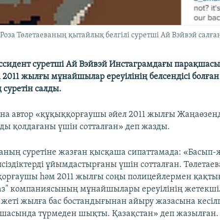
оза Төлетаеваның қытайлық белгілі суретші Ай Вэйвэй салға
сидент суретші Ай Вэйвэй Инстаграмдағы парақшас
 2011 жылғы мұнайшылар ереуілінің белсендісі болған
 суретін салды.
ына автор «құқыққорғаушы әйел 2011 жылғы Жаңаөзенд
 қолдағаны үшін сотталған» деп жазды.
ваның суретіне жазған қысқаша сипаттамада: «Басып
сіздіктерді ұйымдастырғаны үшін сотталған. Төлетаев
орғаушы һәм 2011 жылғы соңы полицейлермен қақтығ
з" компаниясының мұнайшылары ереуілінің жетекшіле
 жеті жылға бас бостандығынан айыру жазасына кесілг
шасында түрмеден шықты. Қазақстан» деп жазылған.