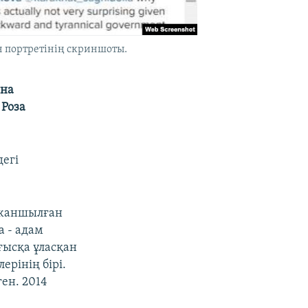
н портретінің скриншоты.
ына
 Роза
егі
-жаншылған
а - адам
ысқа ұласқан
рінің бірі.
ен. 2014