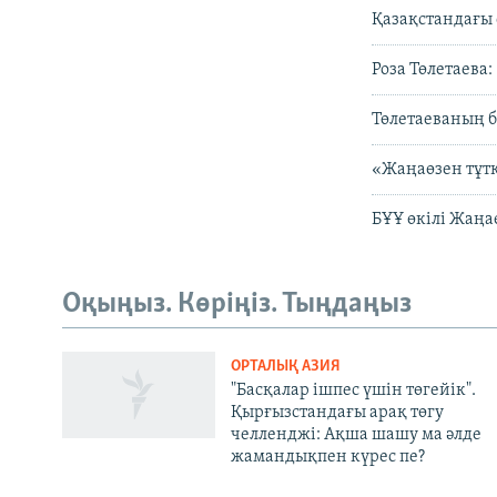
Қазақстандағы 
Роза Төлетаева
Төлетаеваның 
«Жаңаөзен тұт
БҰҰ өкілі Жаңа
Оқыңыз. Көріңіз. Тыңдаңыз
ОРТАЛЫҚ АЗИЯ
"Басқалар ішпес үшін төгейік".
Қырғызстандағы арақ төгу
челленджі: Ақша шашу ма әлде
Русский
жамандықпен күрес пе?