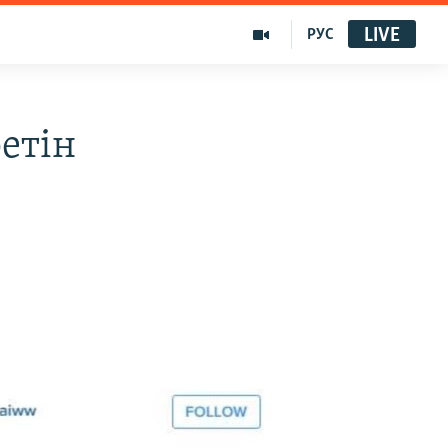
LIVE
РУС
етін