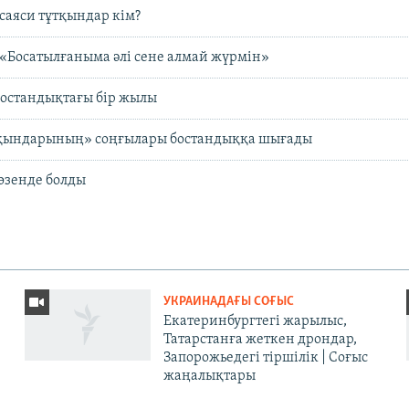
саяси тұтқындар кім?
: «Босатылғаныма әлі сене алмай жүрмін»
бостандықтағы бір жылы
қындарының» соңғылары бостандыққа шығады
өзенде болды
УКРАИНАДАҒЫ СОҒЫС
Екатеринбургтегі жарылыс,
Татарстанға жеткен дрондар,
Запорожьедегі тіршілік | Cоғыс
жаңалықтары