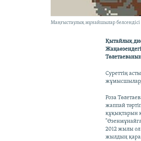
Маңғыстаулық мұнайшылар белсендісі Р
Қытайлық дис
Жаңаөзендегі
Төлетаеваның
Суреттің аст
жұмысшыларды
Роза Төлетае
жаппай тәртіп
құқықтарын қ
"Өзенмұнайга
2012 жылы ол
жылдың қара