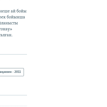
рнеше ай бойы
ерек бойынша
айланысты
тонау»
алған.
аңаөзен - 2011