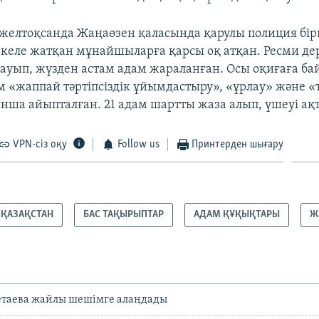
 желтоқсанда Жаңаөзен қаласында қарулы полиция бі
іп келе жатқан мұнайшыларға қарсы оқ атқан. Ресми д
 тауып, жүзден астам адам жараланған. Осы оқиғаға б
м «жаппай тәртіпсіздік ұйымдастыру», «ұрлау» және «
нша айыпталған. 21 адам шартты жаза алып, үшеуі ақт
VPN-сіз оқу
Follow us
Принтерден шығару
ҚАЗАҚСТАН
БАС ТАҚЫРЫПТАР
АДАМ ҚҰҚЫҚТАРЫ
Ж
летаева жайлы шешімге алаңдады