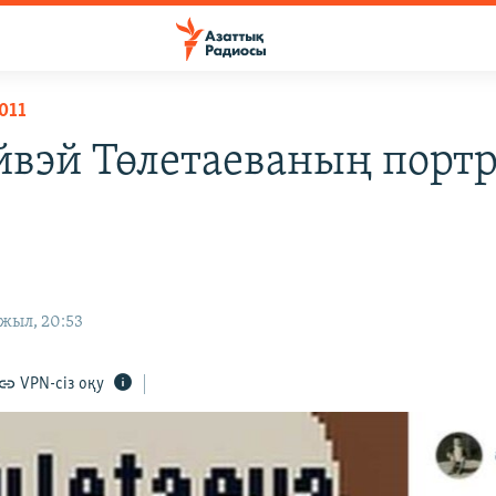
011
йвэй Төлетаеваның портр
жыл, 20:53
VPN-сіз оқу