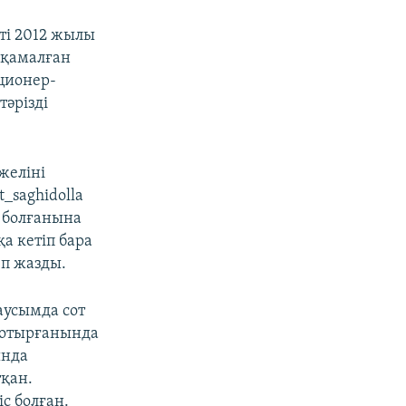
ті 2012 жылы
 қамалған
ционер-
тәрізді
желіні
_saghidolla
 болғанына
қа кетіп бара
еп жазды.
аусымда сот
е отырғанында
ында
тқан.
с болған.