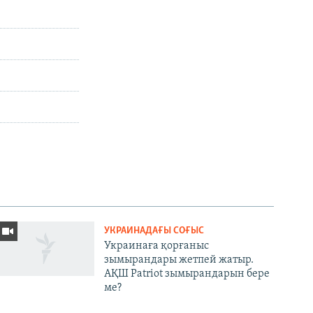
УКРАИНАДАҒЫ СОҒЫС
Украинаға қорғаныс
зымырандары жетпей жатыр.
АҚШ Patriot зымырандарын бере
ме?