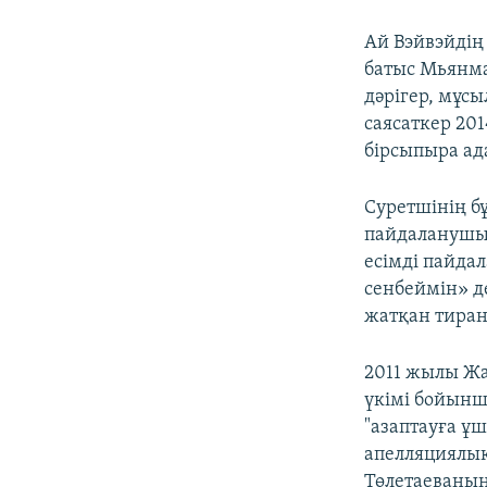
Ай Вэйвэйдің
батыс Мьянма
дәрігер, мұс
саясаткер 20
бірсыпыра ад
Суретшінің б
пайдаланушы 
есімді пайда
сенбеймін» де
жатқан тиран
2011 жылы Жа
үкімі бойынш
"азаптауға ұ
апелляциялық
Төлетаеваның