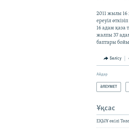
2011 жылы 16
ереуіл өткіз
16 адам қаза
жалпы 37 ада
баптары бойы
Бөлісу
Айдар
ӘЛЕУМЕТ
Ұқсас
ЕҚЫҰ өкілі Тө