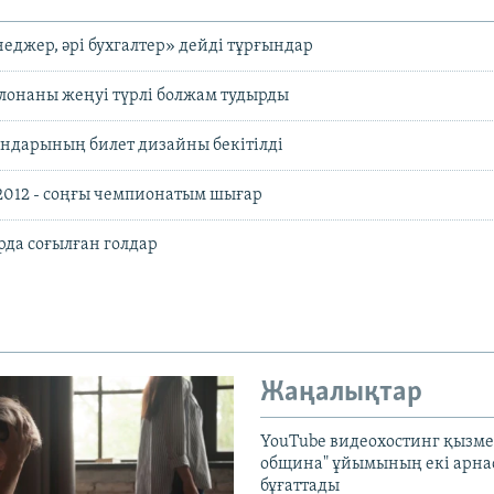
неджер, әрі бухгалтер» дейді тұрғындар
лонаны жеңуі түрлі болжам тудырды
ндарының билет дизайны бекітілді
2012 - соңғы чемпионатым шығар
да соғылған голдар
Жаңалықтар
YouTube видеохостинг қызмет
община" ұйымының екі арн
бұғаттады