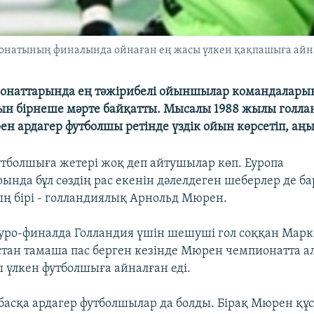
натының финалында ойнаған ең жасы үлкен қақпашыға айнал
онаттарында ең тәжірибелі ойыншылар командаларын
н бірнеше мәрте байқатты. Мысалы 1988 жылы голл
н ардагер футболшы ретінде үздік ойын көрсетіп, аң
утболшыға жетері жоқ деп айтушылар көп. Еуропа
ында бұл сөздің рас екенін дәлелдеген шеберлер де 
ң бірі - голландиялық Арнольд Мюрен.
уро-финалда Голландия үшін шешуші гол соққан Марк
стан тамаша пас берген кезінде Мюрен чемпионатта а
ы үлкен футболшыға айналған еді.
басқа ардагер футболшылар да болды. Бірақ Мюрен құ