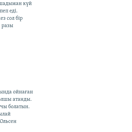
-шадыман күй
пеп еді.
з сол бір
 разы
ында ойнаған
олшы атанды.
тчы болатын.
ылай
 Ольсен