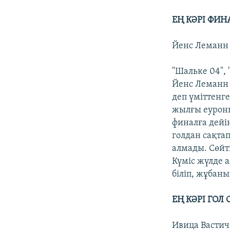
ЕҢ КӘРІ ФИ
Йенс Леманн 
"Шальке 04", 
Йенс Леманн 
деп үміттенг
жылғы еурон
финалға дейін
голдан сақта
алмады. Сөйт
Күміс жүлде 
біліп, жұбан
ЕҢ КӘРІ ГОЛ
Ивица Вастич 