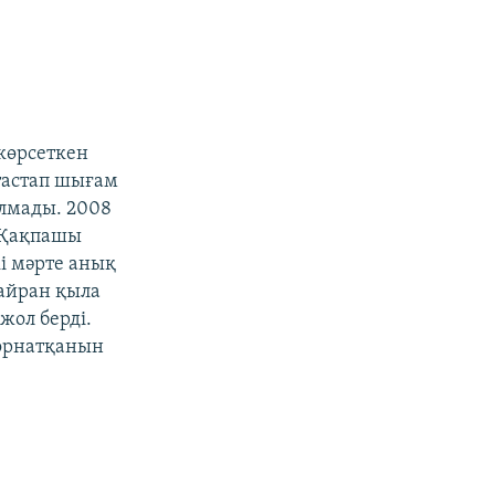
 көрсеткен
тастап шығам
алмады. 2008
 Қақпашы
кі мәрте анық
қайран қыла
жол берді.
 орнатқанын