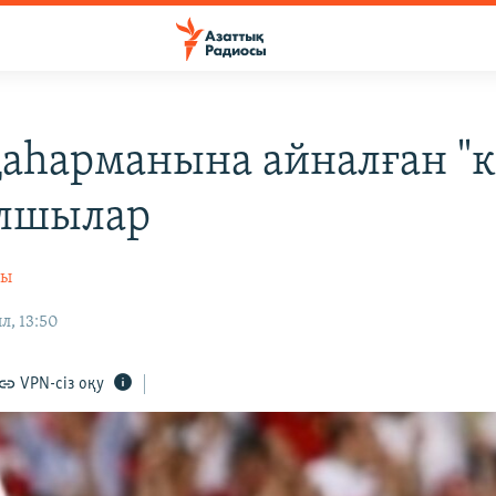
қаһарманына айналған "к
олшылар
сы
л, 13:50
VPN-сіз оқу