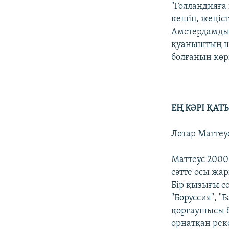
"Голландияға
кешіп, жеңіст
Амстердамды 
қуаныштың шы
болғанын көрі
ЕҢ КӘРІ ҚА
Лотар Маттеус
Маттеус 2000
сәтте осы жа
Бір қызығы с
"Боруссия", 
қорғаушысы б
орнатқан рек