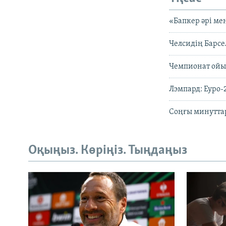
«Бапкер әрі ме
Челсидің Барсе
Чемпионат ойы
Лэмпард: Еуро-
Соңғы минуттар
Оқыңыз. Көріңіз. Тыңдаңыз