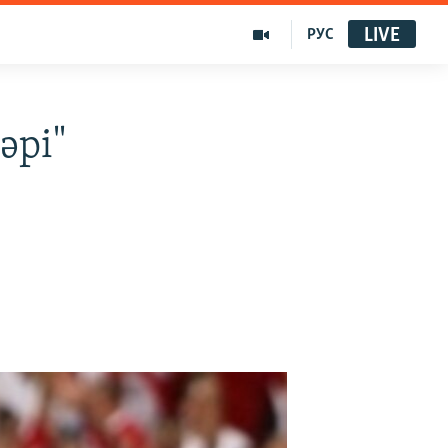
LIVE
РУС
әрі"