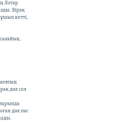
ң Лотар
лды. Бірақ
ұшып кетті,
 салайық.
саевтың
рақ дәл сол
аларында
оған дәл пас
мады.