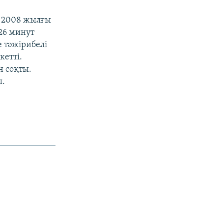
 2008 жылғы
26 минут
 тәжірибелі
кетті.
н соқты.
ы.