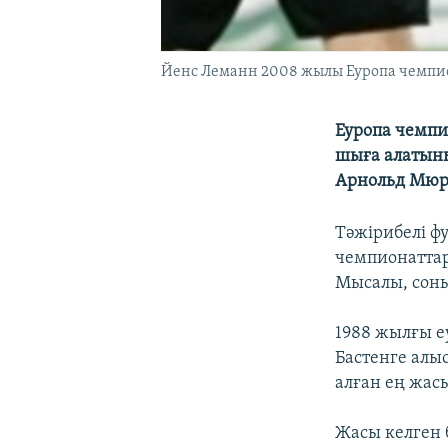
Йенс Леманн 2008 жылы Еуропа чемпио
Еуропа чемпи
шыға алатыны
Арнольд Мюре
Тәжірибелі ф
чемпионаттар
Мысалы, соны
1988 жылғы е
Бастенге алы
алған ең жас
Жасы келген 