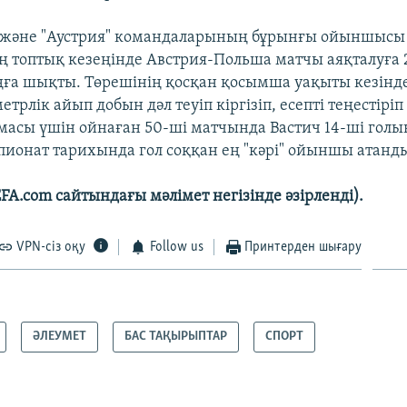
" және "Аустрия" командаларының бұрынғы ойыншысы
 топтық кезеңінде Австрия-Польша матчы аяқталуға 
ңға шықты. Төрешінің қосқан қосымша уақыты кезінде
етрлік айып добын дәл теуіп кіргізіп, есепті теңестіріп 
масы үшін ойнаған 50-ші матчында Вастич 14-ші голы
ионат тарихында гол соққан ең "кәрі" ойыншы атанд
FA.com сайтындағы мәлімет негізінде әзірленді).
VPN-сіз оқу
Follow us
Принтерден шығару
ӘЛЕУМЕТ
БАС ТАҚЫРЫПТАР
СПОРТ