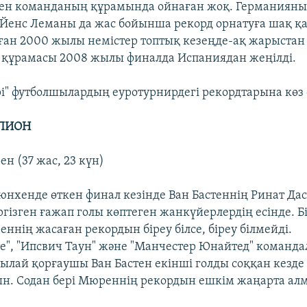
кен команданың құрамында ойнаған жоқ. Германияны
 Йенс Леманы да жас бойынша рекорд орнатуға шақ қа
ған 2000 жылы немістер топтық кезеңде-ақ жарыстан 
құрамасы 2008 жылы финалда Испаниядан жеңілді.
і" футболшылардың еуротурнирдегі рекордтарына көз
МПИОН
н (37 жас, 23 күн)
нхенде өткен финал кезінде Ван Бастеннің Ринат Да
гізген ғажап голы көптеген жанкүйерлердің есінде. Бі
ннің жасаған рекордын біреу білсе, біреу білмейді.
нте", "Ипсвич Таун" және "Манчестер Юнайтед" команд
ылай қорғаушы Ван Бастен екінші голды соққан кезде 
ын. Содан бері Мюреннің рекордын ешкім жаңарта ал