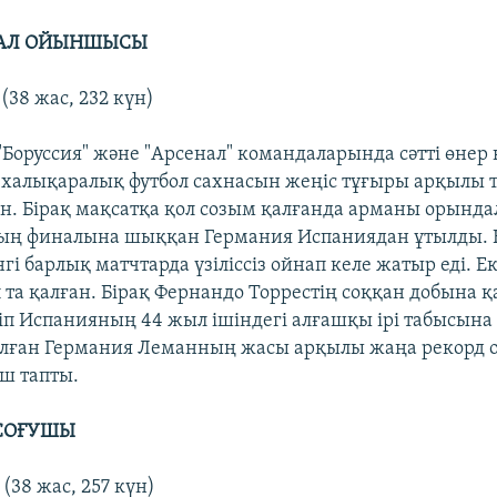
НАЛ ОЙЫНШЫСЫ
(38 жас, 232 күн)
"Боруссия" және "Арсенал" командаларында сәтті өнер
халықаралық футбол сахнасын жеңіс тұғыры арқылы 
ен. Бірақ мақсатқа қол созым қалғанда арманы орынд
ың финалына шыққан Германия Испаниядан ұтылды.
гі барлық матчтарда үзіліссіз ойнап келе жатыр еді. Е
п та қалған. Бірақ Фернандо Торрестің соққан добына 
іп Испанияның 44 жыл ішіндегі алғашқы ірі табысына 
алған Германия Леманның жасы арқылы жаңа рекорд
ыш тапты.
 СОҒУШЫ
(38 жас, 257 күн)