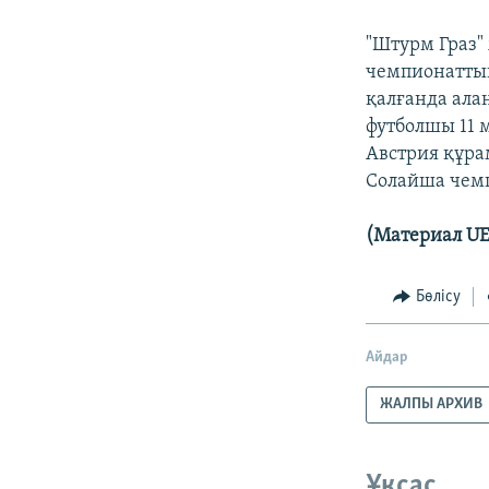
"Штурм Граз
чемпионаттың
қалғанда ала
футболшы 11 м
Австрия құра
Солайша чемп
(Материал UE
Бөлісу
Айдар
ЖАЛПЫ АРХИВ
Ұқсас