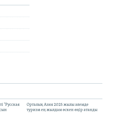
і "Русская
Орталық Азия 2025 жылы әлемде
асын
туризм ең жылдам өскен өңір атанды