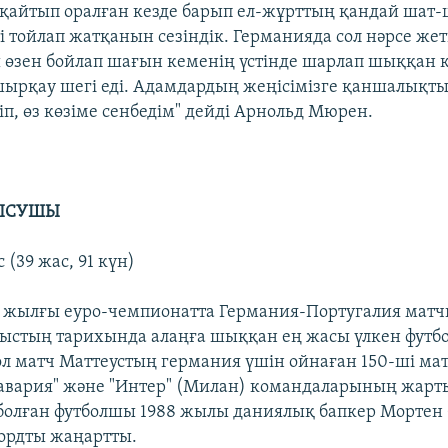
 қайтып оралған кезде барып ел-жұрттың қандай шат
і тойлап жатқанын сезіндік. Германияда сол нәрсе жет
өзен бойлап шағын кеменің үстінде шарлап шыққан ке
рқау шегі еді. Адамдардың жеңісімізге қаншалықты
п, өз көзіме сенбедім" дейді Арнольд Мюрен.
ТЫСУШЫ
 (39 жас, 91 күн)
 жылғы еуро-чемпионатта Германия-Португалия матч
рыстың тарихында алаңға шыққан ең жасы үлкен футб
ол матч Маттеустың германия үшін ойнаған 150-ші ма
"Бавария" және "Интер" (Милан) командаларының жарт
олған футболшы 1988 жылы даниялық бапкер Мортен
ордты жаңартты.