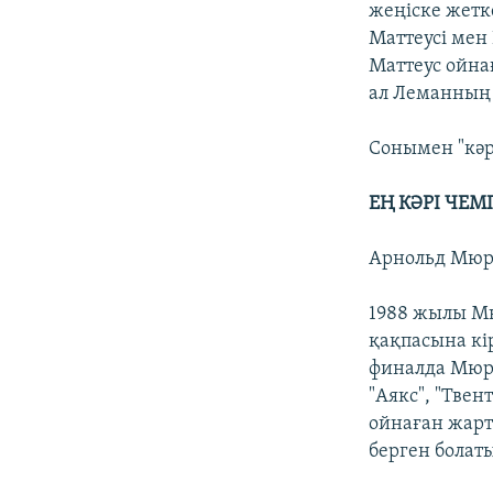
жеңіске жет
Маттеусі мен
Маттеус ойна
ал Леманның 
Сонымен "кәр
ЕҢ КӘРІ ЧЕ
Арнольд Мюре
1988 жылы Мю
қақпасына кір
финалда Мюре
"Аякс", "Тве
ойнаған жарт
берген болат