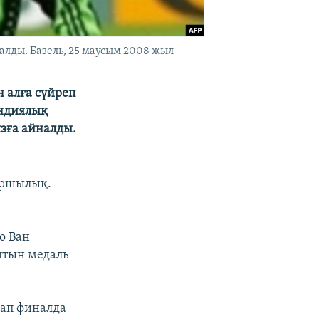
ды. Базель, 25 маусым 2008 жыл
 алға сүйреп
андиялық
ызға айналды.
баршылық.
о Ван
лтын медаль
сап финалда