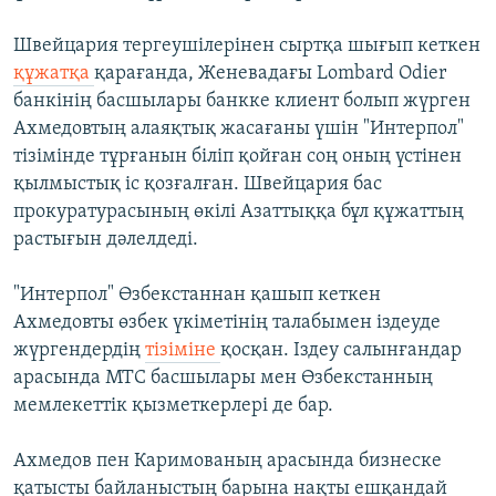
Швейцария тергеушілерінен сыртқа шығып кеткен
құжатқа
қарағанда, Женевадағы Lombard Odier
банкінің басшылары банкке клиент болып жүрген
Ахмедовтың алаяқтық жасағаны үшін "Интерпол"
тізімінде тұрғанын біліп қойған соң оның үстінен
қылмыстық іс қозғалған. Швейцария бас
прокуратурасының өкілі Азаттыққа бұл құжаттың
растығын дәлелдеді.
"Интерпол" Өзбекстаннан қашып кеткен
Ахмедовты өзбек үкіметінің талабымен іздеуде
жүргендердің
тізіміне
қосқан. Іздеу салынғандар
арасында МТС басшылары мен Өзбекстанның
мемлекеттік қызметкерлері де бар.
Ахмедов пен Каримованың арасында бизнеске
қатысты байланыстың барына нақты ешқандай