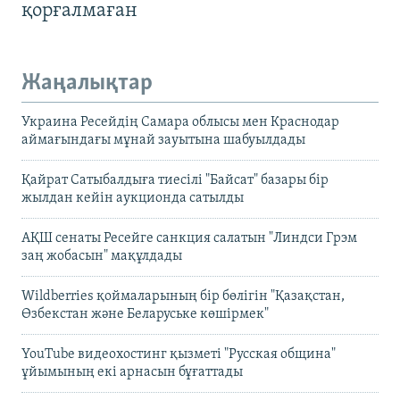
қорғалмаған
Жаңалықтар
Украина Ресейдің Самара облысы мен Краснодар
аймағындағы мұнай зауытына шабуылдады
Қайрат Сатыбалдыға тиесілі "Байсат" базары бір
жылдан кейін аукционда сатылды
АҚШ сенаты Ресейге санкция салатын "Линдси Грэм
заң жобасын" мақұлдады
Wildberries қоймаларының бір бөлігін "Қазақстан,
Өзбекстан және Беларуське көшірмек"
YouTube видеохостинг қызметі "Русская община"
ұйымының екі арнасын бұғаттады