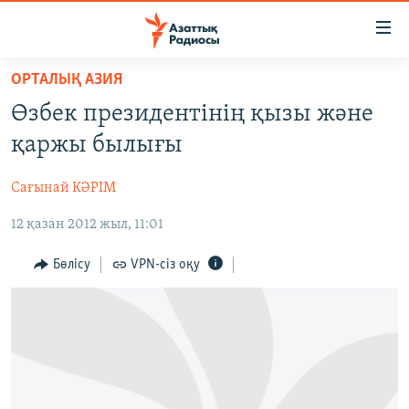
Accessibility
links
Skip
ОРТАЛЫҚ АЗИЯ
to
ЖАҢАЛЫҚТАР
Өзбек президентінің қызы және
main
САЯСАТ
content
қаржы былығы
AZATTYQTV
Skip
to
Сағынай КӘРІМ
ҚАҢТАР ОҚИҒАСЫ
main
12 қазан 2012 жыл, 11:01
АДАМ ҚҰҚЫҚТАРЫ
Navigation
Skip
ӘЛЕУМЕТ
Бөлісу
VPN-сіз оқу
to
ӘЛЕМ
Search
АРНАЙЫ ЖОБАЛАР
Русский