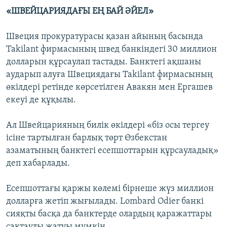
«ШВЕЙЦАРИЯДАҒЫ ЕҢ БАЙ ӘЙЕЛ»
Швеция прокуратурасы қазан айының басында
Takilant фирмасының швед банкіндегі 30 миллион
долларын құрсаулап тастады. Банктегі ақшаны
аударып алуға Швециядағы Takilant фирмасының
өкілдері ретінде көрсетілген Авакян мен Ергашев
екеуі де құқылы.
Ал Швейцарияның билік өкілдері «біз осы тергеу
ісіне тартылған барлық төрт Өзбекстан
азаматының банктегі есепшоттарын құрсауладық»
деп хабарлады.
Есепшоттағы қаржы көлемі бірнеше жүз миллион
долларға жетіп жығылады. Lombard Odier банкі
сияқты басқа да банктерде олардың қаражаттары
сақтаулы жатуы мүмкін.