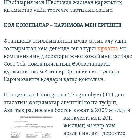
Швейцария мен Швецияда жасаған қаржылық
қылмыстар үшін тергеуге тартылып жатыр.
ҚОЛ ҚОЮШЫЛАР – КАРИМОВА МЕН ЕРГЕШЕВ
Францияда жылжымайтын мүлік сатып алу үшін
толтырылған кем дегенде сегіз түрлі
құжатта
екі
компанияның директоры және қожайыны ретінде
Coca Cola компаниясының Өзбекстандағы
құрылтайшысы Алишер Ергашев пен Гүлнара
Каримованың қолдары қатар қойылған.
Швецияның Tidningarnas Telegrambyra (TT) деп
аталатын жаңалықтар агенттігі қолға түсіріп,
Азаттық радиосына берген құжатта 2009 жылдың
қыркүйегі мен 2011
жылдың мамыр айы
аралығындағы деректер