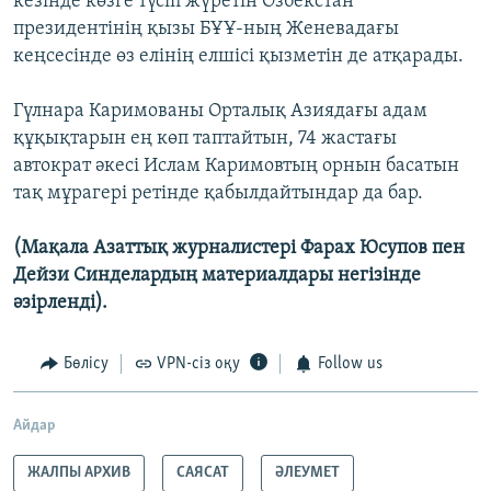
кезінде көзге түсіп жүретін Өзбекстан
президентінің қызы БҰҰ-ның Женевадағы
кеңсесінде өз елінің елшісі қызметін де атқарады.
Гүлнара Каримованы Орталық Азиядағы адам
құқықтарын ең көп таптайтын, 74 жастағы
автократ әкесі Ислам Каримовтың орнын басатын
тақ мұрагері ретінде қабылдайтындар да бар.
(Мақала Азаттық журналистері Фарах Юсупов пен
Дейзи Синделардың материалдары негізінде
әзірленді).
Бөлісу
VPN-сіз оқу
Follow us
Айдар
ЖАЛПЫ АРХИВ
САЯСАТ
ӘЛЕУМЕТ