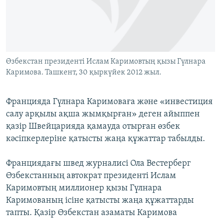
ЖАЗЫЛЫҢЫЗ
Басқа тілдерде
Өзбекстан президенті Ислам Каримовтың қызы Гүлнара
Каримова. Ташкент, 30 қыркүйек 2012 жыл.
Францияда Гүлнара Каримоваға және «инвестиция
салу арқылы ақша жымқырған» деген айыппен
қазір Швейцарияда қамауда отырған өзбек
кәсіпкерлеріне қатысты жаңа құжаттар табылды.
Франциядағы швед журналисі Ола Вестерберг
Өзбекстанның автократ президенті Ислам
Каримовтың миллионер қызы Гүлнара
Каримованың ісіне қатысты жаңа құжаттарды
тапты. Қазір Өзбекстан азаматы Каримова