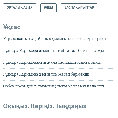
ОРТАЛЫҚ АЗИЯ
ӘЛЕМ
БАС ТАҚЫРЫПТАР
Ұқсас
Каримованың «қайырымдылығына» өзбектер наразы
Гүлнара Каримова ағылшын тілінде альбом шығарды
Гүлнара Каримованың жаңа бастамасы сынға ілінді
Гүлнара Каримова 2 мың той жасап бермекші
Өзбек президенті қызының шоуы мейрамханада өтті
Оқыңыз. Көріңіз. Тыңдаңыз