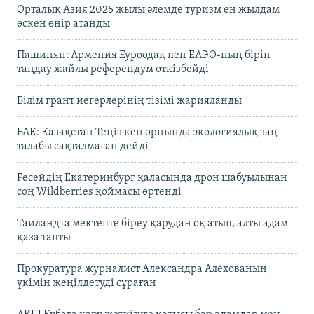
Орталық Азия 2025 жылы әлемде туризм ең жылдам
өскен өңір атанды
Пашинян: Армения Еуроодақ пен ЕАЭО-ның бірін
таңдау жайлы референдум өткізбейді
Білім грант иегерлерінің тізімі жарияланды
БАҚ: Қазақстан Теңіз кен орнында экологиялық заң
талабы сақталмаған дейді
Ресейдің Екатеринбург қаласында дрон шабуылынан
соң Wildberries қоймасы өртенді
Таиландта мектепте біреу қарудан оқ атып, алты адам
қаза тапты
Прокуратура журналист Александра Алёхованың
үкімін жеңілдетуді сұраған