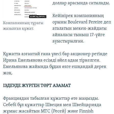
доллар арасында сатылады.
Кейінірек компанияның
орыны Boulevard Pereire деп
Компанияның тұрағы
аталатын мекен-жайдағы
жазылған құжат.
айналасы тыныш 17-үйге
ауыстырылған.
Құжатта азғантай ғана үлесі бар акционер ретінде
Ирина Емельянова есімді әйел адам тіркелген.
Емельянова жайында бұдан өзге ешқандай дерек
жоқ.
ІЗДЕУДЕ ЖҮРГЕН ТӨРТ АЗАМАТ
Франциядан табылған құжаттар өте маңызды.
Себебі бұл құжаттар Швеция мен Швейцарияда
жұмыс жасайтын MTС (Ресей) және Finnish