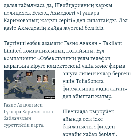
дәлел табылмаса да, Швейцарияның қаржы
полициясы Бекзод Ахмедовті «Гүлнара
Каримованың жақын серігі» деп сипаттайды. Дәл
қазір Ахмедовтің қайда жүргені белгісіз.
Төртінші өзбек азаматы Гаяне Авакян – Takilant
Limited компаниясының қожайыны. Бұл
компанияны «Өзбекстанның ұялы телефон
нарығына кіруге көмектескені үшін
және фирма
ашуға лицензиялар бергені
үшін TeliaSonera
фирмасынан ақша алған»
деп айыптап жатыр.
Гаяне Авакян мен
Швецияда қыркүйек
Гүлнара Каримованың
байланысын
айында осы іске
суреттейтін карта.
байланысты эфирден
арнайы хабар берілді.