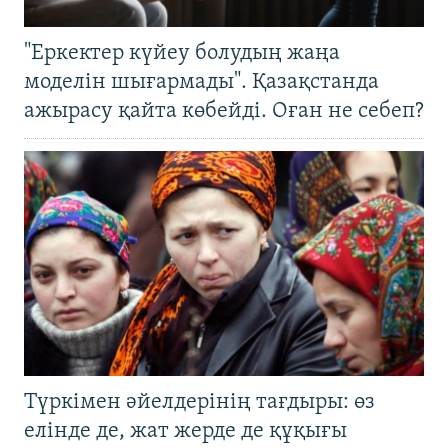
"Еркектер күйеу болудың жаңа
моделін шығармады". Қазақстанда
ажырасу қайта көбейді. Оған не себеп?
Түркімен әйелдерінің тағдыры: өз
елінде де, жат жерде де құқығы