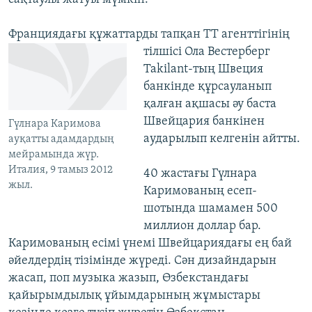
Франциядағы құжаттарды тапқан ТТ агенттігінің
тілшісі Ола Вестерберг
Takilant-тың Швеция
банкінде құрсауланып
қалған ақшасы әу баста
Швейцария банкінен
Гүлнара Каримова
аударылып келгенін айтты.
ауқатты адамдардың
мейрамында жүр.
Италия, 9 тамыз 2012
40 жастағы Гүлнара
жыл.
Каримованың есеп-
шотында шамамен 500
миллион доллар бар.
Каримованың есімі үнемі Швейцариядағы ең бай
әйелдердің тізімінде жүреді. Сән дизайндарын
жасап, поп музыка жазып, Өзбекстандағы
қайырымдылық ұйымдарының жұмыстары