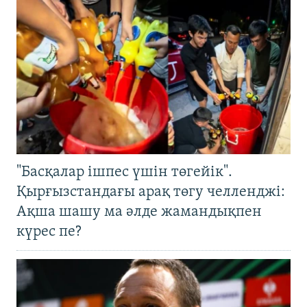
"Басқалар ішпес үшін төгейік".
Қырғызстандағы арақ төгу челленджі:
Ақша шашу ма әлде жамандықпен
күрес пе?