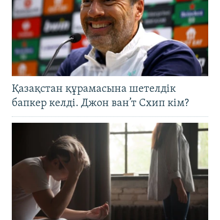
Қазақстан құрамасына шетелдік
бапкер келді. Джон ван’т Схип кім?