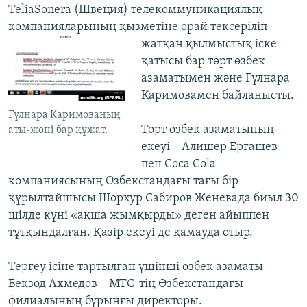
TeliaSonera (Швеция) телекоммуникациялық
компанияларының қызметіне орай тексеріліп
жатқан
қылмыстық іске
қатысы бар төрт өзбек
азаматымен және Гүлнара
Каримовамен байланысты.
Гүлнара Каримованың
Төрт өзбек азаматының
аты-жөні бар құжат.
екеуі – Алишер Ергашев
пен Coca Cola
компаниясының Өзбекстандағы тағы бір
құрылтайшысы Шорхур Сабиров Женевада биыл 30
шілде күні «ақша жымқырды» деген айыппен
тұтқындалған. Қазір екеуі де қамауда отыр.
Тергеу ісіне тартылған үшінші өзбек азаматы
Бекзод Ахмедов – МТС-тің Өзбекстандағы
филиалының бұрынғы директоры.