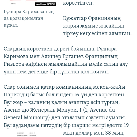
көрсетілген.
Гүлнара Каримованың
Құжаттар Францияның
да қолы қойылған
құжат.
жария жұмыс жасайтын
тіркеу кеңсесінен алынған.
Олардың көрсеткен дерегі бойынша, Гүлнара
Каримова мен Алишер Ергашев Францияның
Ривьера өңірінен жылжымайтын мүлік сатып алу
үшін кем дегенде бір құжатқа қол қойған.
Олар сонымен қатар компанияның мекен-жайы
Париждің батыс бөлігіндегі 16-үй деп көрсеткен.
Бұл жер – қаланың қалың ағаштар өсіп тұрған,
Авеню дю Женераль Монури, 1 (1, Avenue du
General Maunoury) деп аталатын сәулетті аумағы.
Бұл аудандағы пәтердің бір шаршы метрі
әдетте 19
мың доллар мен 38 мың