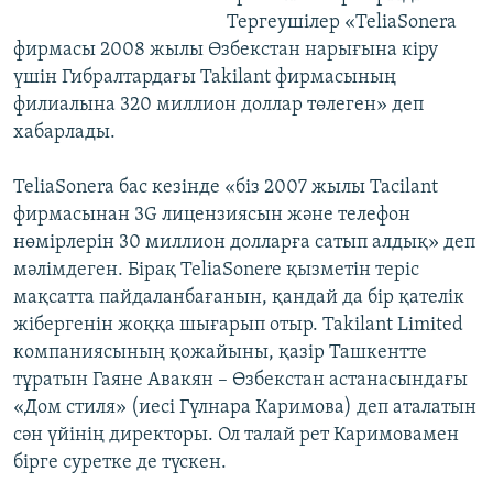
Тергеушілер «TeliaSonera
фирмасы 2008 жылы Өзбекстан нарығына кіру
үшін Гибралтардағы Takilant фирмасының
филиалына 320 миллион доллар төлеген» деп
хабарлады.
TeliaSonera бас кезінде «біз 2007 жылы Tacilant
фирмасынан 3G лицензиясын және телефон
нөмірлерін 30 миллион долларға сатып алдық» деп
мәлімдеген. Бірақ TeliaSonere қызметін теріс
мақсатта пайдаланбағанын, қандай да бір қателік
жібергенін жоққа шығарып отыр. Takilant Limited
компаниясының қожайыны, қазір Ташкентте
тұратын Гаяне Авакян – Өзбекстан астанасындағы
«Дом стиля» (иесі Гүлнара Каримова) деп аталатын
сән үйінің директоры. Ол талай рет Каримовамен
бірге суретке де түскен.