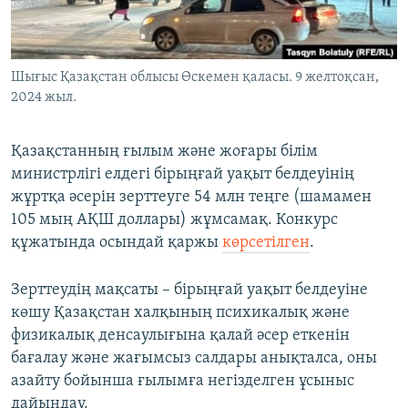
ЖАЗЫЛЫҢЫЗ
Шығыс Қазақстан облысы Өскемен қаласы. 9 желтоқсан,
2024 жыл.
Басқа тілдерде
Қазақстанның ғылым және жоғары білім
министрлігі елдегі бірыңғай уақыт белдеуінің
жұртқа әсерін зерттеуге 54 млн теңге (шамамен
105 мың АҚШ доллары) жұмсамақ. Конкурс
құжатында осындай қаржы
көрсетілген
.
Зерттеудің мақсаты – бірыңғай уақыт белдеуіне
көшу Қазақстан халқының психикалық және
физикалық денсаулығына қалай әсер еткенін
бағалау және жағымсыз салдары анықталса, оны
азайту бойынша ғылымға негізделген ұсыныс
дайындау.