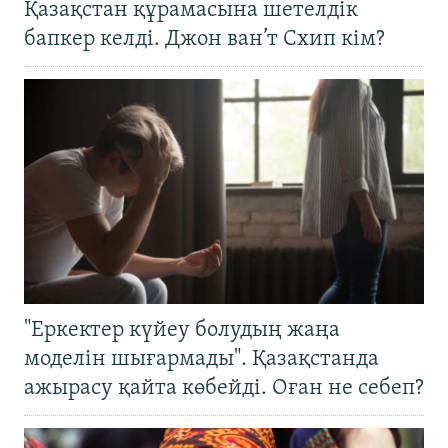
Қазақстан құрамасына шетелдік
бапкер келді. Джон ван’т Схип кім?
"Еркектер күйеу болудың жаңа
моделін шығармады". Қазақстанда
ажырасу қайта көбейді. Оған не себеп?