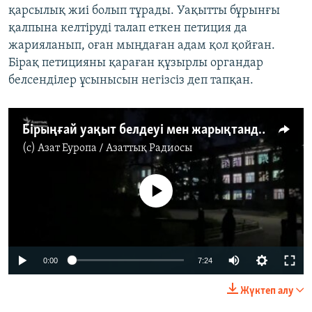
қарсылық жиі болып тұрады. Уақытты бұрынғы
қалпына келтіруді талап еткен петиция да
жарияланып, оған мыңдаған адам қол қойған.
Бірақ петицияны қараған құзырлы органдар
белсенділер ұсынысын негізсіз деп тапқан.
Бірыңғай уақыт белдеуі мен жарықтандыру мәселесі “адам өміріне қауіп төндіре бастады”
(c)
Азат Еуропа / Азаттық Радиосы
No media source currently available
Auto
0:00
7:24
240p
Жүктеп алу
360p