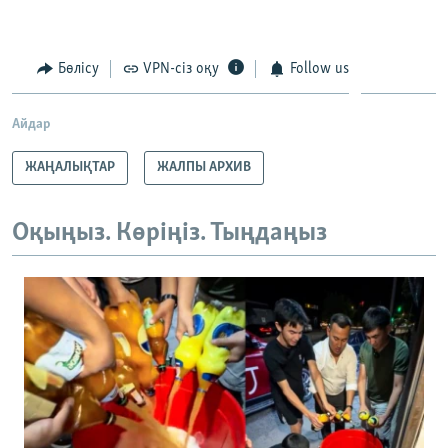
Auto
240p
360p
480p
480p
720p
Бөлісу
VPN-сіз оқу
Follow us
720p
1080p
1080p
Айдар
ЖАҢАЛЫҚТАР
ЖАЛПЫ АРХИВ
Оқыңыз. Көріңіз. Тыңдаңыз