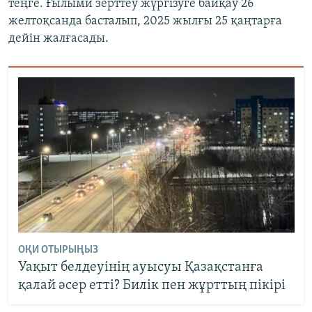
теңге. Ғылыми зерттеу жүргізуге байқау 26
желтоқсанда басталып, 2025 жылғы 25 қаңтарға
дейін жалғасады.
ОҚИ ОТЫРЫҢЫЗ
Уақыт белдеуінің ауысуы Қазақстанға
қалай әсер етті? Билік пен жұрттың пікірі