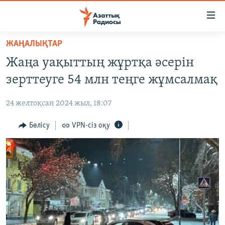
Accessibility
links
Skip
ЖАҢАЛЫҚТАР
to
ЖАҢАЛЫҚТАР
Жаңа уақыттың жұртқа әсерін
main
САЯСАТ
content
зерттеуге 54 млн теңге жұмсалмақ
AZATTYQTV
Skip
to
24 желтоқсан 2024 жыл, 18:07
ҚАҢТАР ОҚИҒАСЫ
main
АДАМ ҚҰҚЫҚТАРЫ
Бөлісу
VPN-сіз оқу
Navigation
Skip
ӘЛЕУМЕТ
to
ӘЛЕМ
Search
АРНАЙЫ ЖОБАЛАР
Русский