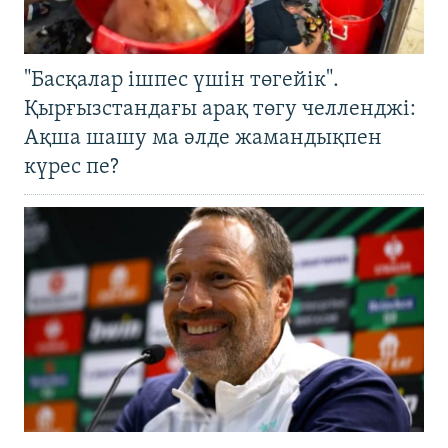
"Басқалар ішпес үшін төгейік".
Қырғызстандағы арақ төгу челленджі:
Ақша шашу ма әлде жамандықпен
күрес пе?