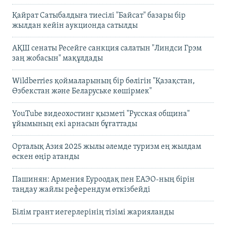
Қайрат Сатыбалдыға тиесілі "Байсат" базары бір
жылдан кейін аукционда сатылды
АҚШ сенаты Ресейге санкция салатын "Линдси Грэм
заң жобасын" мақұлдады
Wildberries қоймаларының бір бөлігін "Қазақстан,
Өзбекстан және Беларуське көшірмек"
YouTube видеохостинг қызметі "Русская община"
ұйымының екі арнасын бұғаттады
Орталық Азия 2025 жылы әлемде туризм ең жылдам
өскен өңір атанды
Пашинян: Армения Еуроодақ пен ЕАЭО-ның бірін
таңдау жайлы референдум өткізбейді
Білім грант иегерлерінің тізімі жарияланды