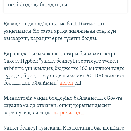
негізінде қабылданды
Қазақстанда елдің шығыс бөлігі батыстың
уақытымен бір сағат артқа жылжыған соң, күн
қысқарып, қараңғы ерте түсетін болды.
Қарашада ғылым және жоғары білім министрі
Саясат Нұрбек "уақыт белдеуін зерттеуге түскен
өтініште үш жылдық бюджетке 160 миллион теңге
сұрады, бірақ іс жүзінде шамамен 90-100 миллион
болады деп ойлаймын"
деген
еді.
Министрлік уақыт белдеуіне байланысты eGov-та
сауалнама да өткізген, оның қорытындысын
зерттеу аяқталғанда
жариялайды
.
Уақыт белдеуі ауысқалы Қазақстанда бұл шешімге