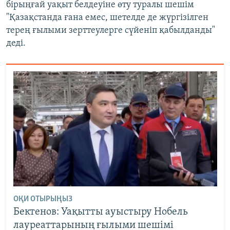
бірыңғай уақыт белдеуіне өту туралы шешім
"Қазақстанда ғана емес, шетелде де жүргізілген
терең ғылыми зерттеулерге сүйеніп қабылданды"
деді.
ОҚИ ОТЫРЫҢЫЗ
Бектенов: Уақытты ауыстыру Нобель
лауреаттарының ғылыми шешімі