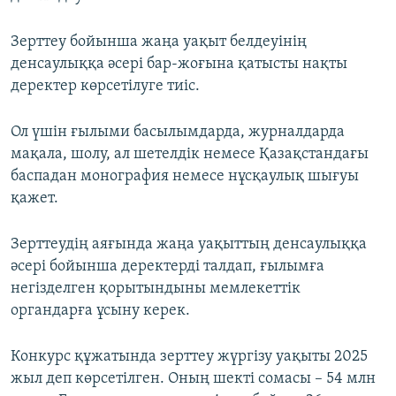
Зерттеу бойынша жаңа уақыт белдеуінің
денсаулыққа әсері бар-жоғына қатысты нақты
деректер көрсетілуге тиіс.
Ол үшін ғылыми басылымдарда, журналдарда
мақала, шолу, ал шетелдік немесе Қазақстандағы
баспадан монография немесе нұсқаулық шығуы
қажет.
Зерттеудің аяғында жаңа уақыттың денсаулыққа
әсері бойынша деректерді талдап, ғылымға
негізделген қорытындыны мемлекеттік
органдарға ұсыну керек.
Конкурс құжатында зерттеу жүргізу уақыты 2025
жыл деп көрсетілген. Оның шекті сомасы – 54 млн