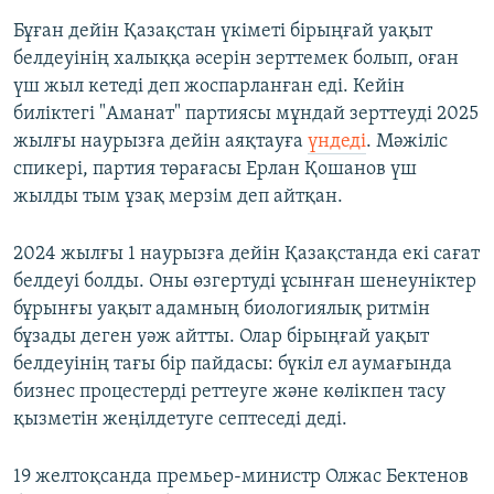
Бұған дейін Қазақстан үкіметі бірыңғай уақыт
белдеуінің халыққа әсерін зерттемек болып, оған
үш жыл кетеді деп жоспарланған еді. Кейін
биліктегі "Аманат" партиясы мұндай зерттеуді 2025
жылғы наурызға дейін аяқтауға
үндеді
. Мәжіліс
спикері, партия төрағасы Ерлан Қошанов үш
жылды тым ұзақ мерзім деп айтқан.
2024 жылғы 1 наурызға дейін Қазақстанда екі сағат
белдеуі болды. Оны өзгертуді ұсынған шенеуніктер
бұрынғы уақыт адамның биологиялық ритмін
бұзады деген уәж айтты. Олар бірыңғай уақыт
белдеуінің тағы бір пайдасы: бүкіл ел аумағында
бизнес процестерді реттеуге және көлікпен тасу
қызметін жеңілдетуге септеседі деді.
19 желтоқсанда премьер-министр Олжас Бектенов