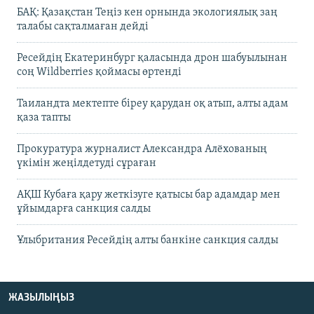
БАҚ: Қазақстан Теңіз кен орнында экологиялық заң
талабы сақталмаған дейді
Ресейдің Екатеринбург қаласында дрон шабуылынан
соң Wildberries қоймасы өртенді
Таиландта мектепте біреу қарудан оқ атып, алты адам
қаза тапты
Прокуратура журналист Александра Алёхованың
үкімін жеңілдетуді сұраған
АҚШ Кубаға қару жеткізуге қатысы бар адамдар мен
ұйымдарға санкция салды
Ұлыбритания Ресейдің алты банкіне санкция салды
ЖАЗЫЛЫҢЫЗ