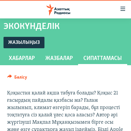
Accessibility
links
Skip
ЭКОКҮНДЕЛІК
to
ЖАҢАЛЫҚТАР
main
САЯСАТ
ЖАЗЫЛЫҢЫЗ
content
ЖАЗЫЛЫҢЫЗ
AZATTYQTV
Skip
ХАБАРЛАР
ЖАЗБАЛАР
СИПАТТАМАСЫ
to
ҚАҢТАР ОҚИҒАСЫ
main
Spotify
АДАМ ҚҰҚЫҚТАРЫ
Navigation
Бөлісу
Skip
ӘЛЕУМЕТ
Жазылу
to
Қоқыстан қалай ақша табуға болады? Қоқыс 21
ӘЛЕМ
Search
ғасырдың пайдалы қазбасы ма? Ғалам
АРНАЙЫ ЖОБАЛАР
жылынып, климат өзгеріп барады, бұл процесті
тоқтатуға сіз қалай үлес қоса аласыз? Автор әрі
Русский
жүргізуші Мақпал Мұқанқызымен бірге осы
және өзге сұрақтарға жауап іздейміз. Бізді Apple