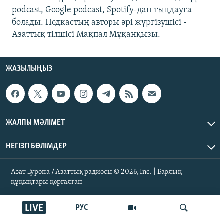
ЖАЗЫЛЫҢЫЗ
podcast, Google podcast, Spotify-дан тыңдауға
болады. Подкастың авторы әрі жүргізушісі -
Азаттық тілшісі Мақпал Мұқанқызы.
Басқа тілдерде
ЖАЗЫЛЫҢЫЗ
ЖАЛПЫ МӘЛІМЕТ
НЕГІЗГІ БӨЛІМДЕР
Азат Еуропа / Азаттық радиосы © 2026, Inc. | Барлық
құқықтары қорғалған
LIVE
РУС