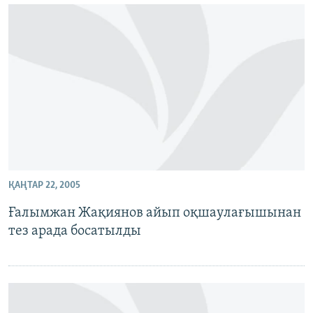
ҚАҢТАР 22, 2005
Ғалымжан Жақиянов айып оқшаулағышынан
тез арада босатылды