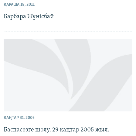
ҚАРАША 18, 2011
ЖАЗЫЛЫҢЫЗ
Барбара Жүнісбай
Басқа тілдерде
ҚАҢТАР 31, 2005
Баспасөзге шолу. 29 қаңтар 2005 жыл.