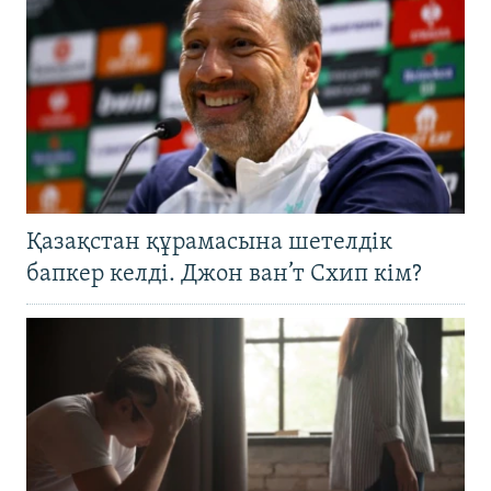
Қазақстан құрамасына шетелдік
бапкер келді. Джон ван’т Схип кім?