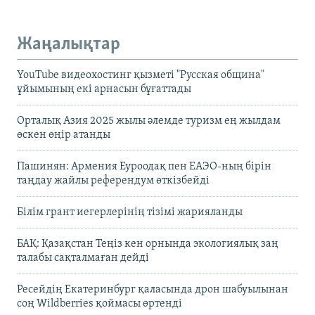
Жаңалықтар
YouTube видеохостинг қызметі "Русская община"
ұйымының екі арнасын бұғаттады
Орталық Азия 2025 жылы әлемде туризм ең жылдам
өскен өңір атанды
Пашинян: Армения Еуроодақ пен ЕАЭО-ның бірін
таңдау жайлы референдум өткізбейді
Білім грант иегерлерінің тізімі жарияланды
БАҚ: Қазақстан Теңіз кен орнында экологиялық заң
талабы сақталмаған дейді
Ресейдің Екатеринбург қаласында дрон шабуылынан
соң Wildberries қоймасы өртенді