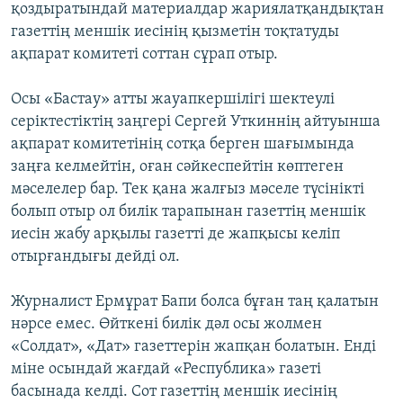
қоздыратындай материалдар жариялатқандықтан
газеттің меншік иесінің қызметін тоқтатуды
ақпарат комитеті соттан сұрап отыр.
Осы «Бастау» атты жауапкершілігі шектеулі
серіктестіктің заңгері Сергей Уткиннің айтуынша
ақпарат комитетінің сотқа берген шағымында
заңға келмейтін, оған сәйкеспейтін көптеген
мәселелер бар. Тек қана жалғыз мәселе түсінікті
болып отыр ол билік тарапынан газеттің меншік
иесін жабу арқылы газетті де жапқысы келіп
отырғандығы дейді ол.
Журналист Ермұрат Бапи болса бұған таң қалатын
нәрсе емес. Өйткені билік дәл осы жолмен
«Солдат», «Дат» газеттерін жапқан болатын. Енді
міне осындай жағдай «Республика» газеті
басынада келді. Сот газеттің меншік иесінің