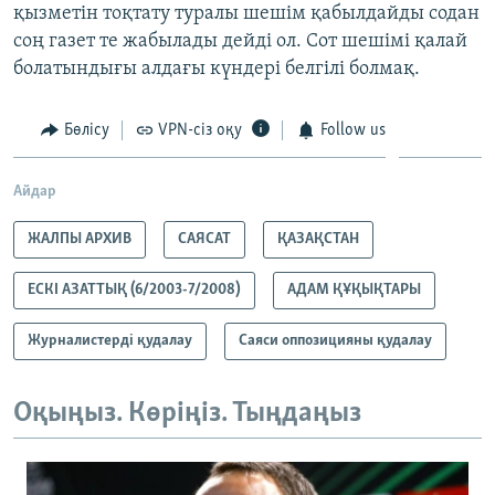
қызметін тоқтату туралы шешім қабылдайды содан
соң газет те жабылады дейді ол. Сот шешімі қалай
болатындығы алдағы күндері белгілі болмақ.
Бөлісу
VPN-сіз оқу
Follow us
Айдар
ЖАЛПЫ АРХИВ
САЯСАТ
ҚАЗАҚСТАН
ЕСКІ АЗАТТЫҚ (6/2003-7/2008)
АДАМ ҚҰҚЫҚТАРЫ
Журналистерді қудалау
Саяси оппозицияны қудалау
Оқыңыз. Көріңіз. Тыңдаңыз