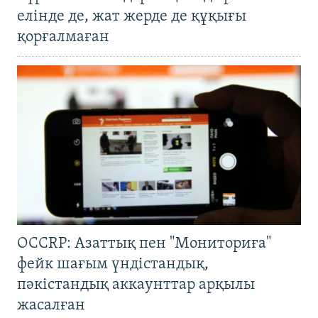
елінде де, жат жерде де құқығы
қорғалмаған
OCCRP: Азаттық пен "Мониториға"
фейк шағым үндістандық,
пәкістандық аккаунттар арқылы
жасалған