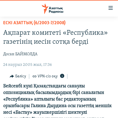
Accessibility
links
Skip
ЕСКІ АЗАТТЫҚ (6/2003-7/2008)
to
ЖАҢАЛЫҚТАР
Ақпарат комитеті «Республика»
main
САЯСАТ
content
газетінің иесін сотқа берді
AZATTYQTV
Skip
to
Досан БАЙМОЛДА
ҚАҢТАР ОҚИҒАСЫ
main
24 наурыз 2005 жыл, 17:36
АДАМ ҚҰҚЫҚТАРЫ
Navigation
Skip
ӘЛЕУМЕТ
Бөлісу
VPN-сіз оқу
to
ӘЛЕМ
Бейсенбі күні Қазақстандағы санаулы
Search
оппозициялық басылымдардың бірі саналатын
АРНАЙЫ ЖОБАЛАР
«Республика» апталығы бас редакторының
орынбасары Галина Дырдина осы газеттің меншік
Русский
иесі «Бастау» жауапкершілігі шектеулі