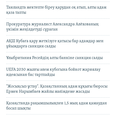
Таиландта мектепте біреу қарудан оқ атып, алты адам
қаза тапты
Прокуратура журналист Александра Алёхованың
үкімін жеңілдетуді сұраған
АҚШ Кубаға қару жеткізуге қатысы бар адамдар мен
ұйымдарға санкция салды
Ұлыбритания Ресейдің алты банкіне санкция салды
UEFA 2030 жылғы әлем кубогына бойкот жариялау
идеясынан бас тартпайды
"Жосықсыз ұстау". Қазақстанның адам құқығы бюросы
Ермек Нарымбаев жайлы мәлімдеме жасады
Қазақстанда рақымшылықпен 1,5 мың адам қамаудан
босап шықты