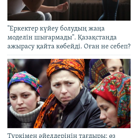
"Еркектер күйеу болудың жаңа
моделін шығармады". Қазақстанда
ажырасу қайта көбейді. Оған не себеп?
Түркімен әйелдерінің тағдыры: өз