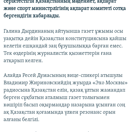
серіктестігін Қазақстанның мәдениет, ақпарат
ЖАЗЫЛЫҢЫЗ
және спорт министрлігінің ақпарат комитеті сотқа
бергендігін хабарлады.
Галина Дырдинаның айтуынша газет ұжымы осы
Басқа тілдерде
уақытқа дейін Қазақстан конституциясына қайшы
келетін ешқандай заң бұзушылыққа барған емес.
Тек өздерінің журналистік қызметтерін ғана
атқарып келген.
Алайда Ресей Думасының вице-спикері атышулы
Владимир Жириновскийдің жуырда «Эхо Москвы»
радиосына Қазақстан елін, қазақ ұлтын жамандап
берген сұқбатын аталмыш газет толығымен
көшіріп басып оқырмандар назарына ұсынған соң
ақ Қазақстан қоғамында үлкен резонанс орын
алғаны белгілі.