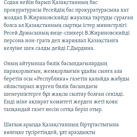
Содан кейін барып Қазақстанның бас
прокуратурасы Ресейдің бас прокуратурасына хат
жолдап В.Жириновскийді жауапқа тартуды сұраған
болса ал Қазақстанның сыртқы істер министрлігі
Ресей Думасының вице-спикері В.Жириновскийді
персона нон-грата деп жариялап Қазақстанға
келуіне шек салды дейді Г.Дырдина.
Оның айтуынша билік басындағылардың
парақорлығын, жемқорлығын ұдайы сынға ала
беретін осы «Республика» газетін қалайда жабуды
ойластырып жүрген билік басындағы
шенеуніктерге бұл жақсы сылтау болған секілді.
Енді міне ақпарат комитеті жерден жеті қоян
тапқандай газет иесін сотқа беріп отыр.
Шағым арызда Қазақстанның біртұтастығына
көлеңке түсіретіндей, ұлт араздықты