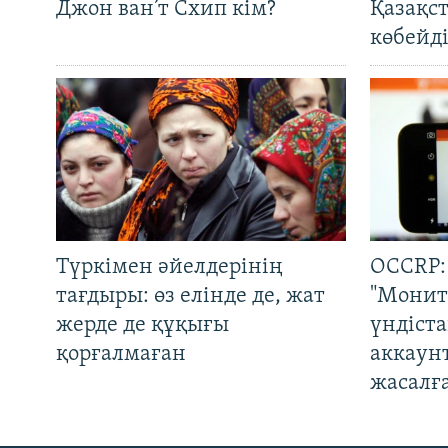
Джон ван’т Схип кім?
Қазақс
көбейді
Түркімен әйелдерінің
OCCRP:
тағдыры: өз елінде де, жат
"Монит
жерде де құқығы
үндіст
қорғалмаған
аккаун
жасалғ