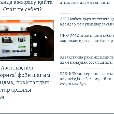
танда ажырасу қайта
атып, алты адам қаза тапты
. Оған не себеп?
АҚШ Кубаға қару жеткізуге қ
адамдар мен ұйымдарға сан
UEFA 2030 жылғы әлем кубог
жариялау идеясынан бас та
Қазақстанда рақымшылықпен
адам қамаудан босап шықты
 Азаттық пен
БАҚ: КҚК танкер тапшылығы
ориға" фейк шағым
қауіпсіздікке бола мұнай тиеу
андық, пәкістандық
созуға мәжбүр
ттар арқылы
ан