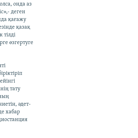
олса, онда аз
с»,- деген
анда қағажу
кезінде қазақ
 тілді
рге өзгертуге
нті
іріктіріп
ейінгі
нің тату
нның
ниетін, әдет-
де хабар
адиостанция