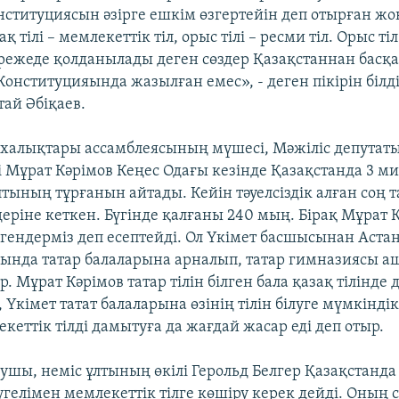
нституциясын әзірге ешкім өзгертейін деп отырған жо
қ тілі – мемлекеттік тіл, орыс тілі – ресми тіл. Орыс т
әрежеде қолданылады деген сөздер Қазақстаннан басқа
онституцияында жазылған емес», - деген пікірін білді
тай Әбіқаев.
 халықтары ассамблеясының мүшесі, Мәжіліс депутаты
і Мұрат Кәрімов Кеңес Одағы кезінде Қазақстанда 3 м
лтының тұрғанын айтады. Кейін тәуелсіздік алған соң 
деріне кеткен. Бүгінде қалғаны 240 мың. Бірақ Мұрат 
игендерміз деп есептейді. Ол Үкімет басшысынан Аста
ында татар балаларына арналып, татар гимназиясы а
р. Мұрат Кәрімов татар тілін білген бала қазақ тілінде 
 Үкімет татат балаларына өзінің тілін білуге мүмкінді
еттік тілді дамытуға да жағдай жасар еді деп отыр.
зушы, неміс ұлтының өкілі Герольд Белгер Қазақстанда 
гелімен мемлекеттік тілге көшіру керек дейді. Оның 