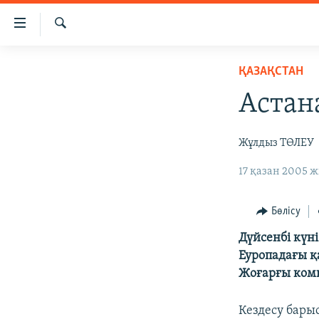
Accessibility
links
İздеу
Skip
ЖАҢАЛЫҚТАР
ҚАЗАҚСТАН
to
САЯСАТ
main
Астан
content
AZATTYQTV
Skip
ҚАҢТАР ОҚИҒАСЫ
Жұлдыз ТӨЛЕУ
to
main
АДАМ ҚҰҚЫҚТАРЫ
17 қазан 2005 ж
Navigation
ӘЛЕУМЕТ
Skip
Бөлісу
to
ӘЛЕМ
Search
Дүйсенбі күн
АРНАЙЫ ЖОБАЛАР
Еуропадағы қ
Жоғарғы коми
Кездесу бары