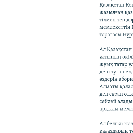
Қазақстан Ко
жазылған қаза
тілмен тең д
мемлекеттің К
төрағасы Нұр
Ал Қазақстан
ұлтының өкіл
жуық татар ұ
дені туған ел
өздерін абор
Алматы қалас
деп сұрап оты
сөйлей алады,
арқылы мемлек
Ал белгілі жа
қағаздарын тү