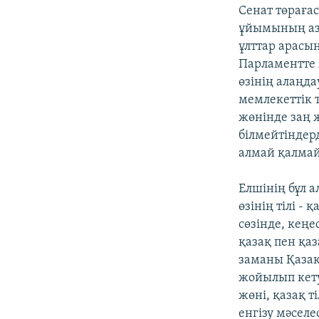
Сенат төраға
ұйымының аз 
ұлттар арасы
Парламентте 
өзінің алаңда
мемлекеттік т
жөнінде заң ж
білмейтіндер
алмай қалмай 
Елшінің бұл 
өзінің тілі -
сөзінде, кеңе
қазақ пен қаз
заманы Қазақс
жойылып кетуш
жөні, қазақ т
енгізу мәселе