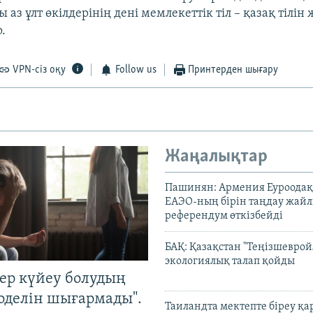
 аз ұлт өкілдерінің дені мемлекеттік тіл – қазақ тілін
.
VPN-сіз оқу
Follow us
Принтерден шығару
Жаңалықтар
Пашинян: Армения Еуроодақ
ЕАЭО-ның бірін таңдау жай
референдум өткізбейді
БАҚ: Қазақстан "Теңізшеврой
экологиялық талап қойды
тер күйеу болудың
оделін шығармады".
Таиландта мектепте біреу қа