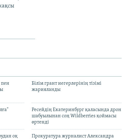
 жақсы
 пен
Білім грант иегерлерінің тізімі
лы
жарияланды
лға"
Ресейдің Екатеринбург қаласында дрон
шабуылынан соң Wildberries қоймасы
өртенді
рудан оқ
Прокуратура журналист Александра