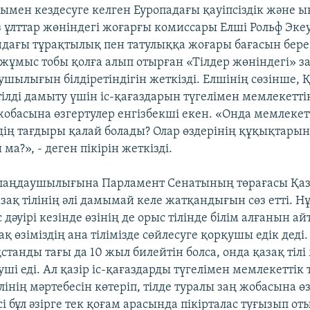
сымен кездесуге келген Еуропадағы қауіпсіздік және 
ұлттар жөніндегі жоғарғы комиссары Елші Рольф Экеус
ндағы тұрақтылық пен татулыққа жоғары бағасын бере 
жұмыс тобы қолға алып отырған «Тілдер жөніндегі» з
ушылығын білдіретіндігін жеткізді. Елшінің сөзінше, 
ілді дамыту үшін іс-қағаздарын түгелімен мемлекеттік
обасына өзгертулер енгізбекші екен. «Онда мемлекетт
дің тағдыры қалай болады? Олар өздерінің құқықтарын
ма?», - деген пікірін жеткізді.
алаңдаушылығына Парламент Сенатының төрағасы Қа
 қазақ тілінің әлі дамымай келе жатқандығын сөз етті. Н
с дәуірі кезінде өзінің де орыс тілінде білім алғанын ай
ақ өзіміздің ана тілімізде сөйлесуге қорқушы едік деді
танды тағы да 10 жыл билейтін болса, онда қазақ тілі
і еді. Ал қазір іс-қағаздарды түгелімен мемлекеттік 
ілінің мәртебесін көтеріп, тілде туралы заң жобасына ө
сі бұл әзірге тек қоғам арасында пікірталас туғызып от