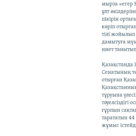
мырза «егер Қ
ұлт өкілдерін
пікірін ортағ
көріп отырған 
тілі жойылып 
дамытуға мүм
ниет танытып 
Қазақстанда 1
Сенатының төр
отырған Қаза
Қазақстанның 
тұруына үлес
тәуелсіздігі о
ғұрпын сақтап
тарататын 44 
жұмыс істейді