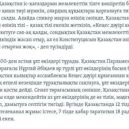
азақстан іс-қағаздарын мемлекеттік тілге көшіретін б
е қиын тиуі мүмкін, олардың құқықтары қорғалауға тиі
а салды. Алайда спикер мырза өзінің сөзінде, Қазақст
өзінің тілі – қазақ тілі екенін жеткізіп, «Кеңес дәуірі 
кетуге сәл-ақ қалды, сондықтан Қазақстан мемлекеттік
кіндік жасап отыр, ал ел Конституцисын Қазақстан әзі
отырған жоқ», - деп түсіндірді.
00-ден астам ұлт өкілдері тұрады. Қазақстан Парламе
ағасы Нұртай Әбіқаев әр түрлі ұлт өкілдерінің басын б
қстан халықтар ассамблеясы Кеңес дәуірі құлағаннан к
өтпелі кезеңінде тұрақтылықты сақтауға, ұлт өкілдері
ін қосты дейді. Сенат төрағасының сөзінше, Қазақста
сы елде мекендейтін аз ұлт өкілдерінің де өз тілін, мәде
, дамытуға септігін тигізді. Бүгінде Қазақстанда 12 тіл
телеканал жұмыс істесе, 7 тілде хабар тарататын 18 р
 екен.