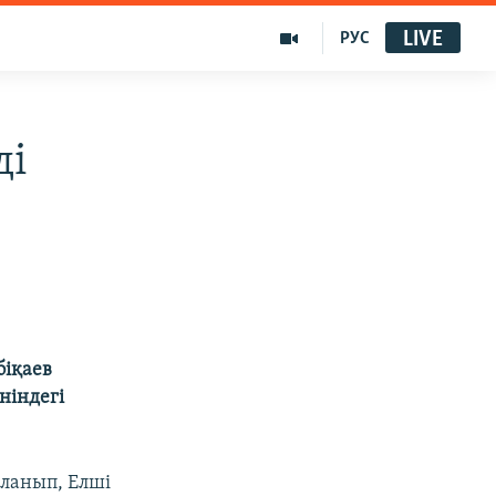
LIVE
РУС
ді
біқаев
ніндегі
ыланып, Елші