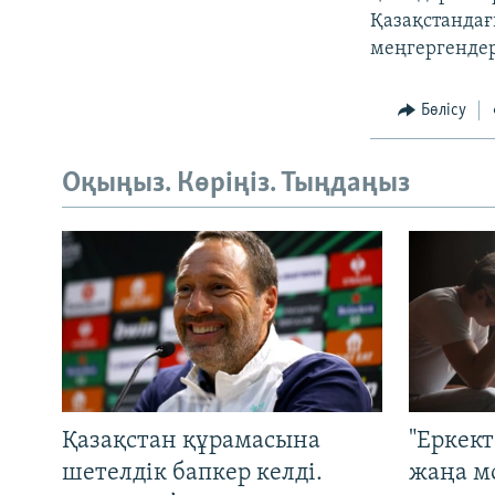
Қазақстандағы
меңгергендер
Бөлісу
Оқыңыз. Көріңіз. Тыңдаңыз
Қазақстан құрамасына
"Еркек
шетелдік бапкер келді.
жаңа м