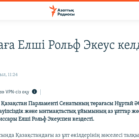
аға Елші Рольф Экеус кел
ыл, 11:24
VPN-сіз оқу
і Қазақстан Парламенті Сенатының төрағасы Нұртай Ә
ауіпсіздік және ынтмақтастық ұйымының аз ұлттар жө
ссары Елші Рольф Экеуспен кездесті.
сында Қазақстандағы аз ұлт өкілдерінің мәселесі талқ