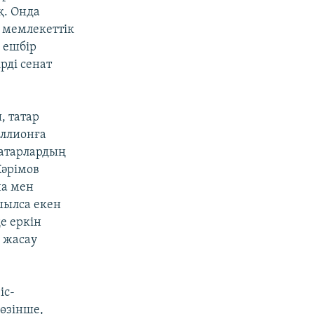
қ. Онда
іл мемлекеттік
 ешбір
рді сенат
, татар
иллионға
татарлардың
Кәрімов
на мен
шылса екен
де еркін
к жасау
іс-
сөзінше,