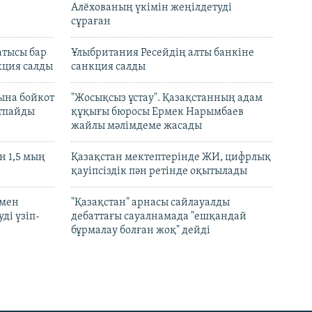
Алёхованың үкімін жеңілдетуді
сұраған
атысы бар
Ұлыбритания Ресейдің алты банкіне
кция салды
санкция салды
ына бойкот
"Жосықсыз ұстау". Қазақстанның адам
ртпайды
құқығы бюросы Ермек Нарымбаев
жайлы мәлімдеме жасады
 1,5 мың
Қазақстан мектептерінде ЖИ, цифрлық
қауіпсіздік пән ретінде оқытылады
 мен
"Қазақстан" арнасы сайлауалды
ді үзіп-
дебаттағы сауалнамада "ешқандай
бұрмалау болған жоқ" дейді