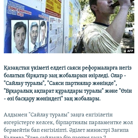
ЖАЗЫЛЫҢЫЗ
Басқа тілдерде
Қазақстан үкіметі елдегі саяси реформаларға негіз
болатын бірқатар заң жобаларын әзірледі. Олар -
"Сайлау туралы", "Саяси партиялар жөнінде",
"Бұқаралық ақпарат құралдары туралы" және "Өзін
- өзі басқару жөніндегі" заң жобалары.
Алдымен "Сайлау туралы" заңға енгізілетін
өзгерістерге келсек, бірпартиялы парламентке жол
бермейтін бап енгізіліпті. Әділет министрі Зағипа