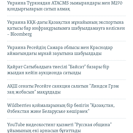
Украина Түркиядан ATACMS зымырандары мен M270
қондырғыларын сатып алмақ
Украина КҚК-дағы Қазақстан мұнайының экспортына
қатысы бар инфрақұрылымға шабуылдамауға келіскен
– Bloomberg
Украина Ресейдің Самара облысы мен Краснодар
аймағындағы мұнай зауытына шабуылдады
Қайрат Сатыбалдыға тиесілі "Байсат" базары бір
жылдан кейін аукционда сатылды
АҚШ сенаты Ресейге санкция салатын "Линдси Грэм
заң жобасын" мақұлдады
Wildberries қоймаларының бір бөлігін "Қазақстан,
Өзбекстан және Беларуське көшірмек"
YouTube видеохостинг қызметі "Русская община"
ұйымының екі арнасын бұғаттады