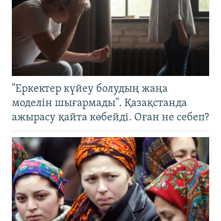
"Еркектер күйеу болудың жаңа
моделін шығармады". Қазақстанда
ажырасу қайта көбейді. Оған не себеп?