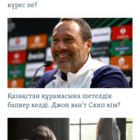
күрес пе?
Қазақстан құрамасына шетелдік
бапкер келді. Джон ван’т Схип кім?