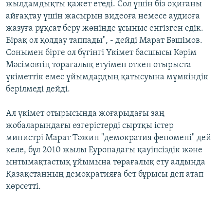
жылдамдықты қажет етеді. Сол үшін біз оқиғаны
айғақтау үшін жасырын видеоға немесе аудиоға
жазуға рұқсат беру жөнінде ұсыныс енгізген едік.
Бірақ ол қолдау таппады", - дейді Марат Бәшімов.
Сонымен бірге ол бүгінгі Үкімет басшысы Кәрім
Мәсімовтің төрағалық етуімен өткен отырыста
үкіметтік емес ұйымдардың қатысуына мүмкіндік
берілмеді дейді.
Ал үкімет отырысында жоғарыдағы заң
жобаларындағы өзгерістерді сыртқы істер
министрі Марат Тәжин "демократия феномені" дей
келе, бұл 2010 жылы Еуропадағы қауіпсіздік және
ынтымақтастық ұйымына төрағалық ету алдында
Қазақстанның демократияға бет бұрысы деп атап
көрсетті.