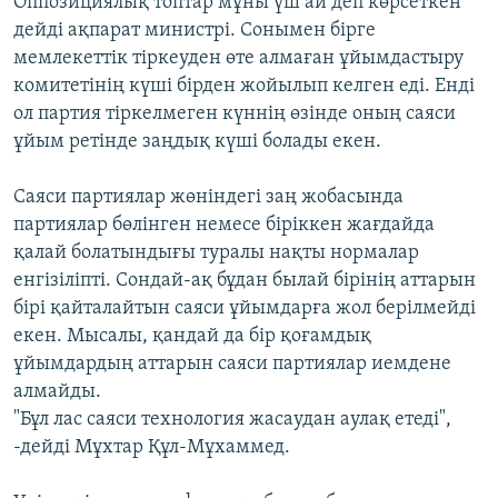
Оппозициялық топтар мұны үш ай деп көрсеткен
дейді ақпарат министрі. Сонымен бірге
мемлекеттік тіркеуден өте алмаған ұйымдастыру
комитетінің күші бірден жойылып келген еді. Енді
ол партия тіркелмеген күннің өзінде оның саяси
ұйым ретінде заңдық күші болады екен.
Саяси партиялар жөніндегі заң жобасында
партиялар бөлінген немесе біріккен жағдайда
қалай болатындығы туралы нақты нормалар
енгізіліпті. Сондай-ақ бұдан былай бірінің аттарын
бірі қайталайтын саяси ұйымдарға жол берілмейді
екен. Мысалы, қандай да бір қоғамдық
ұйымдардың аттарын саяси партиялар иемдене
алмайды.
"Бұл лас саяси технология жасаудан аулақ етеді",
-дейді Мұхтар Құл-Мұхаммед.