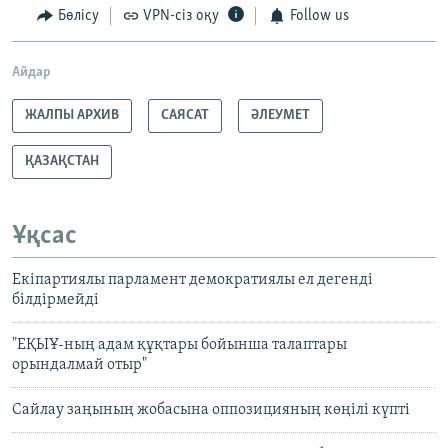
Бөлісу
VPN-сіз оқу
Follow us
Айдар
ЖАЛПЫ АРХИВ
САЯСАТ
ӘЛЕУМЕТ
ҚАЗАҚСТАН
Ұқсас
Екіпартиялы парламент демократиялы ел дегенді
білдірмейді
"ЕҚЫҰ-ның адам құқтары бойынша талаптары
орындалмай отыр"
Сайлау заңының жобасына оппозицияның көңілі күпті