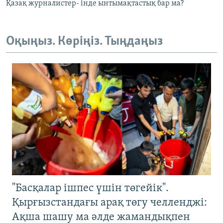
Қазақ журналистер- інде ынтымақтастық бар ма?
Оқыңыз. Көріңіз. Тыңдаңыз
"Басқалар ішпес үшін төгейік".
Қырғызстандағы арақ төгу челленджі:
Ақша шашу ма әлде жамандықпен