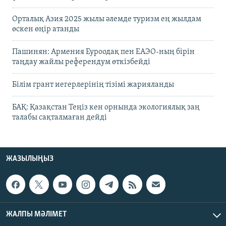
Орталық Азия 2025 жылы әлемде туризм ең жылдам
өскен өңір атанды
Пашинян: Армения Еуроодақ пен ЕАЭО-ның бірін
таңдау жайлы референдум өткізбейді
Білім грант иегерлерінің тізімі жарияланды
БАҚ: Қазақстан Теңіз кен орнында экологиялық заң
талабы сақталмаған дейді
ЖАЗЫЛЫҢЫЗ
ЖАЛПЫ МӘЛІМЕТ