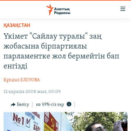
Accessibility
links
Skip
ҚАЗАҚСТАН
to
ЖАҢАЛЫҚТАР
Үкімет "Сайлау туралы" заң
main
САЯСАТ
content
жобасына бірпартиялы
AZATTYQTV
Skip
парламентке жол бермейтін бап
to
ҚАҢТАР ОҚИҒАСЫ
енгізді
main
АДАМ ҚҰҚЫҚТАРЫ
Navigation
Құндыз ЕЛЕУОВА
Skip
ӘЛЕУМЕТ
to
12 қараша 2008 жыл, 00:09
ӘЛЕМ
Search
АРНАЙЫ ЖОБАЛАР
Бөлісу
VPN-сіз оқу
Русский