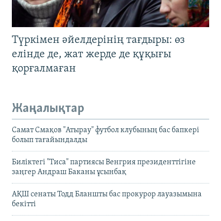
Түркімен әйелдерінің тағдыры: өз
елінде де, жат жерде де құқығы
қорғалмаған
Жаңалықтар
Самат Смақов "Атырау" футбол клубының бас бапкері
болып тағайындалды
Биліктегі "Тиса" партиясы Венгрия президенттігіне
заңгер Андраш Баканы ұсынбақ
АҚШ сенаты Тодд Бланшты бас прокурор лауазымына
бекітті