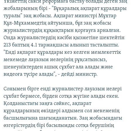
Үкіметтің саяси реформаға бастау болады деген заң
жобаларының бірі - "Бұқаралық ақпарат құралдары
туралы" заң жобасы. Ақпарат министрі Мұхтар
Құл-Мұхаммедтің айтуынша, бұл заң жобасы
журналистердің құқықтарын қорғауға арналған.
Онда журналистердің кәсіби қызметіне шектейтін
213 баптың 4.1 тармақшасы алынып тасталыпты.
"Енді ақпарат құралдары кез келген мемлекеттік
мекемеде лауазым иелерінің рұқсатынсыз,
шенеуніктерден ашық сұхбат ала алады және
видеоға түсіре алады", - дейді министр.
Сонымен бірге енді журналистер лауазым иелері
сұхбат бермесе, бірден сотқа жүгіне алады екен.
Қолданыстағы заңға сәйкес, ақпарат
құралдарының өкілдері алдымен сол мекеменің
басшылығына шағымданатын. Заң жобасындағы
өзгерістердің бірі басылымды сотқа берушінің