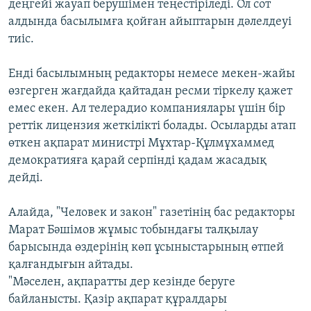
деңгейі жауап берушімен теңестіріледі. Ол сот
алдында басылымға қойған айыптарын дәлелдеуі
тиіс.
Енді басылымның редакторы немесе мекен-жайы
өзгерген жағдайда қайтадан ресми тіркелу қажет
емес екен. Ал телерадио компаниялары үшін бір
реттік лицензия жеткілікті болады. Осыларды атап
өткен ақпарат министрі Мұхтар-Құлмұхаммед
демократияға қарай серпінді қадам жасадық
дейді.
Алайда, "Человек и закон" газетінің бас редакторы
Марат Бәшімов жұмыс тобындағы талқылау
барысында өздерінің көп ұсыныстарының өтпей
қалғандығын айтады.
"Мәселен, ақпаратты дер кезінде беруге
байланысты. Қазір ақпарат құралдары