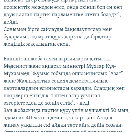
Балиева "Егер сайлауда бір партия ғана 7
проценттік межеден өтсе, онда екінші боп ең көп
дауыс алған партия парламентке өтетін болады",-
дейді.
Сонымен бірге сайлауды бақылаушылар мен
бұқаралық ақпарат құралдарына да бірқатар
жеңілдік жасалынған екен.
Екінші заң жоба саяси партияларға қатысты.
Мәдениет және ақпарат министрі Мұхтар Құл-
Мұхаммед "Жұмыс тобында оппозициялық "Азат"
және Жалпыұлттық социял демократиялық
партиялардың ұсыныстары қаралды. Олардың көп
пікірлерін енгіздік. Тіптен олар ұсынған
өзгерістерден де жеңіл еттік", - деді.
Заң жобасында партия құру үшін мүшелікті 50 мың
адамнан 40 мыңға дейін қысқартқан. Ал қол
жинау уақытын екі айдан төрт айға дейін созған.