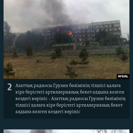
2
Азаттық радиосы Грузин бөлімінің тілшісі қалаға
кіре берістегі артиллериялық бекет алдына келген
кездегі көрініс - Азаттық радиосы Грузин бөлімінің
тілшісі қалаға кіре берістегі артиллериялық бекет
алдына келген кездегі көрініс