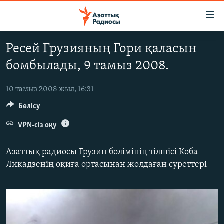
Accessibility
links
Skip
Ресей Грузияның Гори қаласын
to
ЖАҢАЛЫҚТАР
бомбылады, 9 тамыз 2008.
main
САЯСАТ
content
AZATTYQTV
Skip
10 тамыз 2008 жыл, 16:31
to
Бөлісу
ҚАҢТАР ОҚИҒАСЫ
main
АДАМ ҚҰҚЫҚТАРЫ
VPN-сіз оқу
Navigation
Skip
ӘЛЕУМЕТ
Азаттық радиосы Грузин бөлімінің тілшісі Коба
to
ӘЛЕМ
Ликадзенің оқиға ортасынан жолдаған суреттері
Search
АРНАЙЫ ЖОБАЛАР
Русский