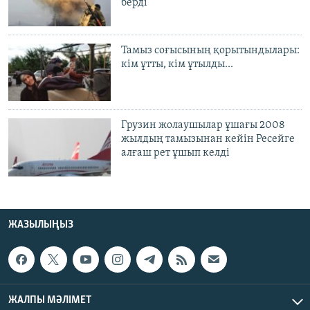
берді
Тамыз соғысының қорытындылары:
кім ұтты, кім ұтылды...
Грузин жолаушылар ұшағы 2008
жылдың тамызынан кейін Ресейге
алғаш рет ұшып келді
ЖАЗЫЛЫҢЫЗ
ЖАЛПЫ МӘЛІМЕТ