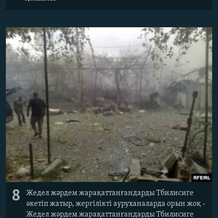
8
Жедел жәрдем жарақаттанғандарды Тбилисиге
әкетіп жатыр, жергілікті ауруханаларда орын жоқ -
Жедел жәрдем жарақаттанғандарды Тбилисиге