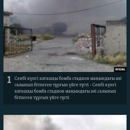
ЖАЗЫЛЫҢЫЗ
Басқа тілдерде
1
Сенбі күнгі алғашқы бомба стадион маңындағы әлі
салынып бітпеген тұрғын үйге түсті - Сенбі күнгі
алғашқы бомба стадион маңындағы әлі салынып
бітпеген тұрғын үйге түсті