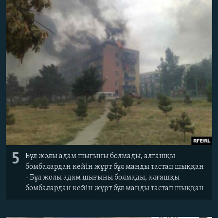
5
Бұл жолы адам шығыны болмады, алғашқы
бомбалардан кейін жұрт бұл маңды тастап шыққан
- Бұл жолы адам шығыны болмады, алғашқы
бомбалардан кейін жұрт бұл маңды тастап шыққан