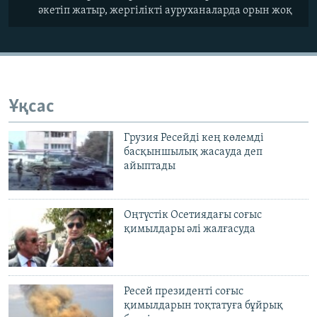
әкетіп жатыр, жергілікті ауруханаларда орын жоқ
Ұқсас
Грузия Ресейді кең көлемді
басқыншылық жасауда деп
айыптады
Оңтүстік Осетиядағы соғыс
қимылдары әлі жалғасуда
Ресей президенті соғыс
қимылдарын тоқтатуға бұйрық