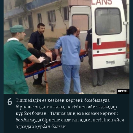
6
Тілшіміздің өз көзімен көргені: бомбылауда
бірнеше ондаған адам, негізінен әйел адамдар
құрбан болған - Тілшіміздің өз көзімен көргені:
бомбылауда бірнеше ондаған адам, негізінен әйел
адамдар құрбан болған