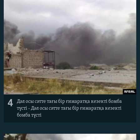
4
Дәл осы сәтте тағы бір ғимаратқа кезекті бомба
түсті - Дәл осы сәтте тағы бір ғимаратқа кезекті
бомба түсті