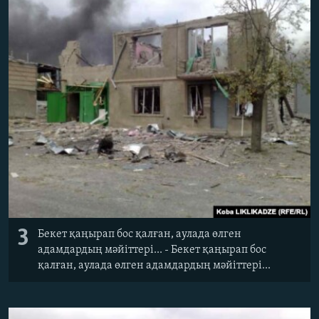
3
Бекет қаңырап бос қалған, аулада өлген
адамдардың мәйіттері... - Бекет қаңырап бос
қалған, аулада өлген адамдардың мәйіттері...