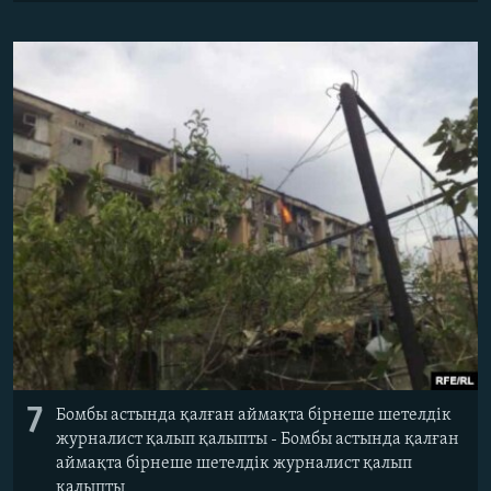
7
Бомбы астында қалған аймақта бірнеше шетелдік
журналист қалып қалыпты - Бомбы астында қалған
аймақта бірнеше шетелдік журналист қалып
қалыпты