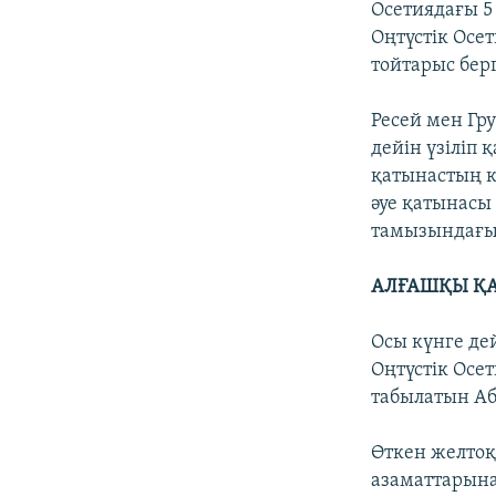
Осетиядағы 5 
Оңтүстік Осе
тойтарыс берг
Ресей мен Гр
дейін үзіліп 
қатынастың к
әуе қатынасы
тамызындағы 
АЛҒАШҚЫ Қ
Осы күнге де
Оңтүстік Осе
табылатын Аб
Өткен желтоқ
азаматтарына