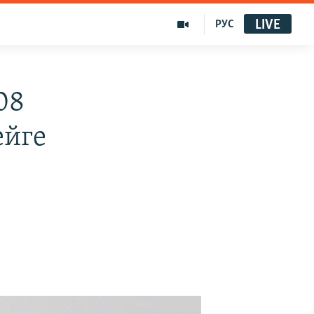
LIVE
РУС
08
ейге