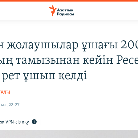
н жолаушылар ұшағы 20
ң тамызынан кейін Рес
 рет ұшып келді
ҚҰЛЫ
ыл, 23:27
VPN-сіз оқу