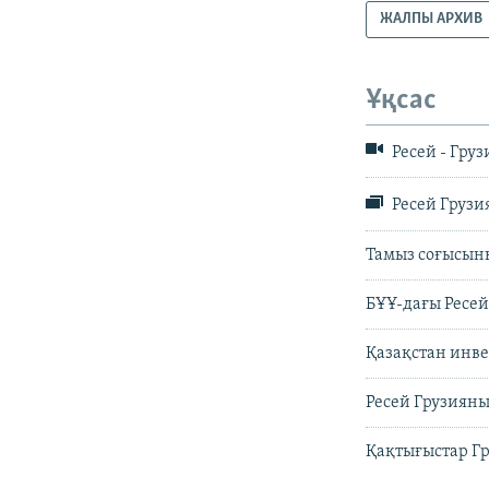
ЖАЛПЫ АРХИВ
Ұқсас
Ресей - Гру
Ресей Грузи
Тамыз соғысыны
БҰҰ-дағы Ресей
Қазақстан инве
Ресей Грузиян
Қақтығыстар Г