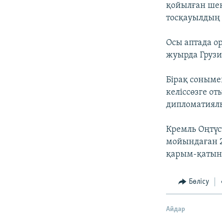
қойылған шек
тосқауылдың 
Осы аптада о
жуырда Грузи
Бірақ соныме
келіссөзге от
дипломатиялы
Кремль Оңтүс
мойындаған 
қарым-қатына
Бөлісу
Айдар