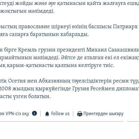
теуді жойды және әуе қатынасын қайта жалғауға еш
жоқтығын мәлімдеді.
рыстың православие шіркеуі өзінің басшысы Патриар
яға сапарға баратынын хабарлады.
н бірге Кремль грузин президенті Михаил Саакашвил
ырмайтынын мәлімдеді. Әйтсе де аталған екі ел екіжа
қ қарым-қатынасты қалпына келтіруге тиіс.
тік Осетия мен Абхазияның тәуелсіздіктерін ресми түр
2008 жылдың қыркүйегінде Грузия Ресеймен диплом
сты үзген болатын.
VPN-сіз оқу
Follow us
Принтерден шығару