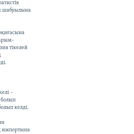
ратистік
ин шабуылына
оқиғасына
қарым-
зия тікелей
ң
ді.
елі –
 болып
олып келді.
ин
ың импортына