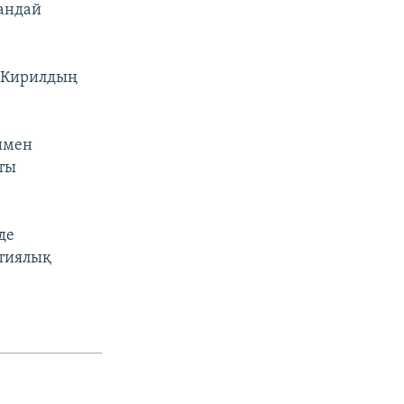
қандай
х Кирилдың
имен
қты
де
атиялық