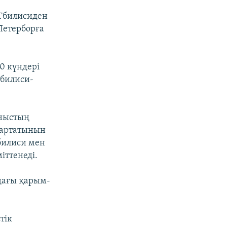
 Тбилисиден
-Петерборға
0 күндері
Тбилиси-
аныстың
тартатынын
Тбилиси мен
іттенеді.
дағы қарым-
тік