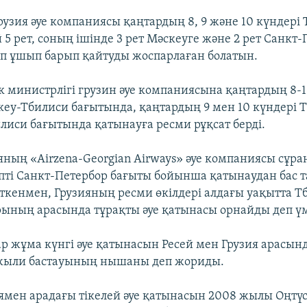
рузия әуе компаниясы қаңтардың 8, 9 және 10 күндері
 5 рет, соның ішінде 3 рет Мәскеуге және 2 рет Санкт
 ұшып барып қайтуды жоспарлаған болатын.
ік министрлігі грузин әуе компаниясына қаңтардың 8-1
еу-Тбилиси бағытында, қаңтардың 9 мен 10 күндері 
лиси бағытында қатынауға ресми рұқсат берді.
яның «Airzena-Georgian Airways» әуе компаниясы сұр
пті Санкт-Петербор бағыты бойынша қатынаудан бас 
йткенмен, Грузияның ресми өкілдері алдағы уақытта 
рының арасында тұрақты әуе қатынасы орнайды деп үм
 жұма күнгі әуе қатынасын Ресей мен Грузия арасын
жыли бастауының нышаны деп жориды.
ямен арадағы тікелей әуе қатынасын 2008 жылы Оңтүс