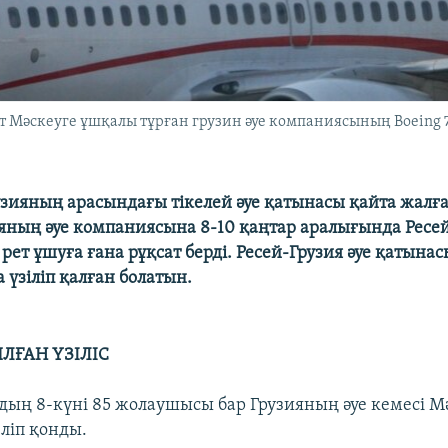
т Мәскеуге ұшқалы тұрған грузин әуе компаниясының Boeing
узияның арасындағы тікелей әуе қатынасы қайта жалға
яның әуе компаниясына 8-10 қаңтар аралығында Ресей
рет ұшуға ғана рұқсат берді. Ресей-Грузия әуе қатын
 үзіліп қалған болатын.
ЫЛҒАН ҮЗІЛІС
дың 8-күні 85 жолаушысы бар Грузияның әуе кемесі М
ліп қонды.