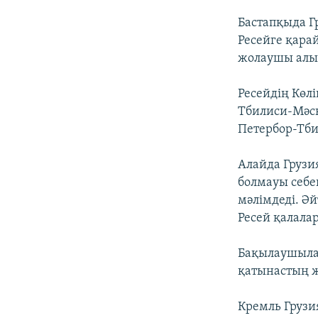
Бастапқыда Г
Ресейге қарай
жолаушы алып
Ресейдің Көл
Тбилиси-Мәск
Петербор-Тби
Алайда Грузи
болмауы себе
мәлімдеді. Ә
Ресей қалала
Бақылаушылар
қатынастың 
Кремль Грузи