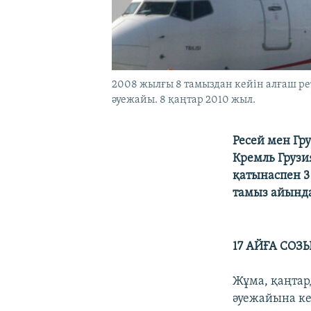
2008 жылғы 8 тамыздан кейін алғаш ре
әуежайы. 8 қаңтар 2010 жыл.
Ресей мен Гр
Кремль Грузи
қатынаспен 3 
тамыз айында
17 АЙҒА СОЗ
Жұма, қаңтар
әуежайына ке