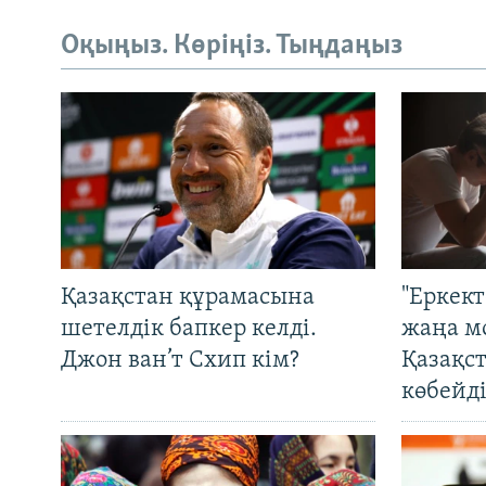
Оқыңыз. Көріңіз. Тыңдаңыз
Қазақстан құрамасына
"Еркек
шетелдік бапкер келді.
жаңа м
Джон ван’т Схип кім?
Қазақс
көбейді