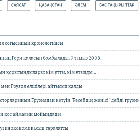
САЯСАТ
ҚАЗАҚСТАН
ӘЛЕМ
БАС ТАҚЫРЫПТАР
зия соғысының хронологиясы
яның Гори қаласын бомбылады, 9 тамыз 2008.
ң қорытындылары: кім ұтты, кім ұтылды...
 мен Грузия елшілері айтысып қалды
сторларының Грузиядан кетуін "Ресейдің жеңісі" дейді грузи
ың қос аймағын мойындады
рузия экономикасын тұралатты