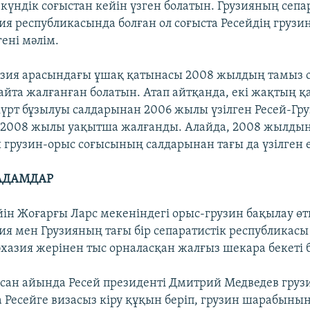
күндік соғыстан кейін үзген болатын. Грузияның сепа
тия республикасында болған ол соғыста Ресейдің груз
ені мәлім.
узия арасындағы ұшақ қатынасы 2008 жылдың тамыз 
қайта жалғанған болатын. Атап айтқанда, екі жақтың 
үрт бұзылуы салдарынан 2006 жылы үзілген Ресей-Гру
 2008 жылы уақытша жалғанды. Алайда, 2008 жылды
грузин-орыс соғысының салдарынан тағы да үзілген е
АДАМДАР
йін Жоғарғы Ларс мекеніндегі орыс-грузин бақылау өтк
тия мен Грузияның тағы бір сепаратистік республикасы
хазия жерінен тыс орналасқан жалғыз шекара бекеті б
сан айында Ресей президенті Дмитрий Медведев груз
 Ресейге визасыз кіру құқын беріп, грузин шарабын