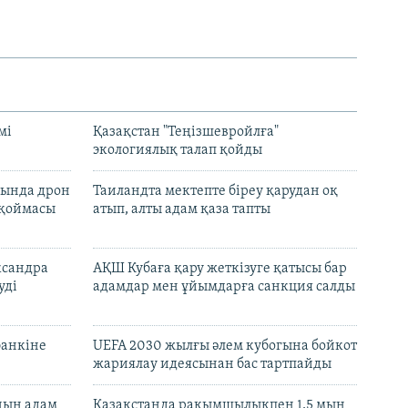
мі
Қазақстан "Теңізшевройлға"
экологиялық талап қойды
сында дрон
Таиландта мектепте біреу қарудан оқ
 қоймасы
атып, алты адам қаза тапты
ксандра
АҚШ Кубаға қару жеткізуге қатысы бар
уді
адамдар мен ұйымдарға санкция салды
банкіне
UEFA 2030 жылғы әлем кубогына бойкот
жариялау идеясынан бас тартпайды
нның адам
Қазақстанда рақымшылықпен 1,5 мың