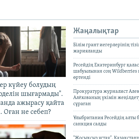
Жаңалықтар
Білім грант иегерлерінің тізі
жарияланды
Ресейдің Екатеринбург қала
шабуылынан соң Wildberries
өртенді
тер күйеу болудың
Прокуратура журналист Але
оделін шығармады".
Алёхованың үкімін жеңілдет
танда ажырасу қайта
сұраған
. Оған не себеп?
Ұлыбритания Ресейдің алты 
санкция салды
"Жосықсыз ұстау". Қазақста